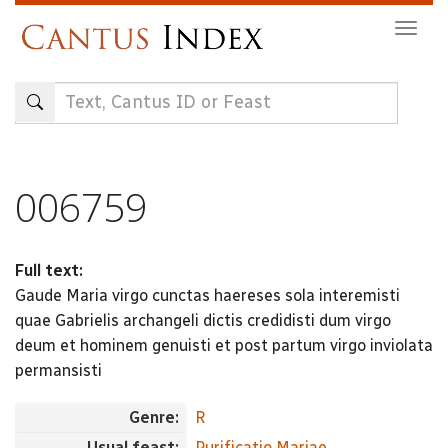
Skip
Togg
to
navig
main
content
006759
Full text:
Gaude Maria virgo cunctas haereses sola interemisti
quae Gabrielis archangeli dictis credidisti dum virgo
deum et hominem genuisti et post partum virgo inviolata
permansisti
Genre:
R
Usual feast:
Purificatio Mariae