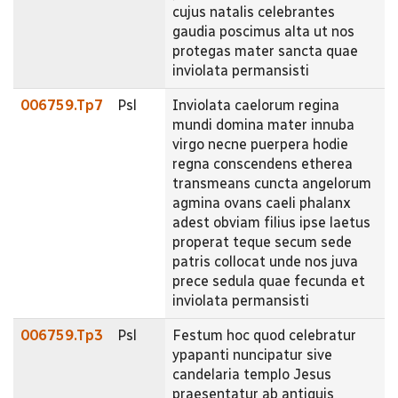
cujus natalis celebrantes
gaudia poscimus alta ut nos
protegas mater sancta quae
inviolata permansisti
006759.Tp7
Psl
Inviolata caelorum regina
mundi domina mater innuba
virgo necne puerpera hodie
regna conscendens etherea
transmeans cuncta angelorum
agmina ovans caeli phalanx
adest obviam filius ipse laetus
properat teque secum sede
patris collocat unde nos juva
prece sedula quae fecunda et
inviolata permansisti
006759.Tp3
Psl
Festum hoc quod celebratur
ypapanti nuncipatur sive
candelaria templo Jesus
praesentatur ab antiquis