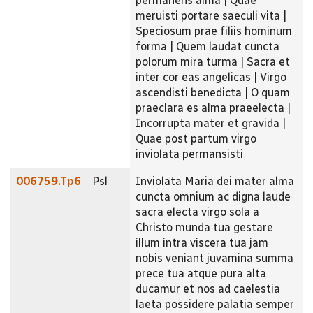
permanens alma | Quae
meruisti portare saeculi vita |
Speciosum prae filiis hominum
forma | Quem laudat cuncta
polorum mira turma | Sacra et
inter cor eas angelicas | Virgo
ascendisti benedicta | O quam
praeclara es alma praeelecta |
Incorrupta mater et gravida |
Quae post partum virgo
inviolata permansisti
006759.Tp6
Psl
Inviolata Maria dei mater alma
cuncta omnium ac digna laude
sacra electa virgo sola a
Christo munda tua gestare
illum intra viscera tua jam
nobis veniant juvamina summa
prece tua atque pura alta
ducamur et nos ad caelestia
laeta possidere palatia semper