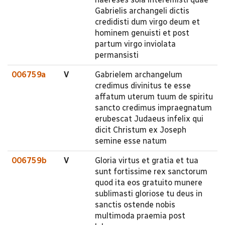
Gabrielis archangeli dictis
credidisti dum virgo deum et
hominem genuisti et post
partum virgo inviolata
permansisti
006759a
V
Gabrielem archangelum
credimus divinitus te esse
affatum uterum tuum de spiritu
sancto credimus impraegnatum
erubescat Judaeus infelix qui
dicit Christum ex Joseph
semine esse natum
006759b
V
Gloria virtus et gratia et tua
sunt fortissime rex sanctorum
quod ita eos gratuito munere
sublimasti gloriose tu deus in
sanctis ostende nobis
multimoda praemia post