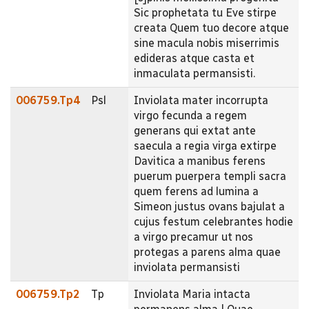
Sic prophetata tu Eve stirpe
creata Quem tuo decore atque
sine macula nobis miserrimis
edideras atque casta et
inmaculata permansisti.
006759.Tp4
Psl
Inviolata mater incorrupta
virgo fecunda a regem
generans qui extat ante
saecula a regia virga extirpe
Davitica a manibus ferens
puerum puerpera templi sacra
quem ferens ad lumina a
Simeon justus ovans bajulat a
cujus festum celebrantes hodie
a virgo precamur ut nos
protegas a parens alma quae
inviolata permansisti
006759.Tp2
Tp
Inviolata Maria intacta