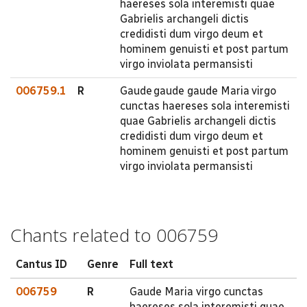
haereses sola interemisti quae
Gabrielis archangeli dictis
credidisti dum virgo deum et
hominem genuisti et post partum
virgo inviolata permansisti
006759.1
R
Gaude gaude gaude Maria virgo
cunctas haereses sola interemisti
quae Gabrielis archangeli dictis
credidisti dum virgo deum et
hominem genuisti et post partum
virgo inviolata permansisti
Chants related to 006759
Cantus ID
Genre
Full text
006759
R
Gaude Maria virgo cunctas
haereses sola interemisti quae