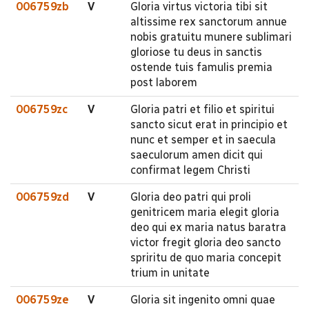
006759zb
V
Gloria virtus victoria tibi sit
altissime rex sanctorum annue
nobis gratuitu munere sublimari
gloriose tu deus in sanctis
ostende tuis famulis premia
post laborem
006759zc
V
Gloria patri et filio et spiritui
sancto sicut erat in principio et
nunc et semper et in saecula
saeculorum amen dicit qui
confirmat legem Christi
006759zd
V
Gloria deo patri qui proli
genitricem maria elegit gloria
deo qui ex maria natus baratra
victor fregit gloria deo sancto
spriritu de quo maria concepit
trium in unitate
006759ze
V
Gloria sit ingenito omni quae