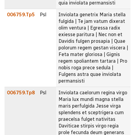
quia inviolata permansisti
006759.Tp5
Psl
Inviolata genetrix Maria stella
fulgida | Te jam vatum dixerat
olim ventura | Egressa radix
exiesse paritura | Nec non et
Davidis fulgen prosapia | Quae
polorum regem gestan viscera |
Feta mater gloriosa | Gignis
regem spoliantem tartara | Pro
nobis roga prece sedula |
Fulgens astra quae inviolata
permansisti
006759.Tp8
Psl
Inviolata caelorum regina virgo
Maria lux mundi magna stella
maris perfulgida Jesse virga
splendens et sceptrigera cum
praecelsa fulget nativitas
Daviticae stirpis virgo regia
prole fecunda deum generans