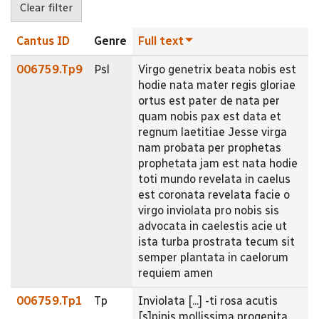
Cantus ID
Genre
Full text
006759.Tp9
Psl
Virgo genetrix beata nobis est
hodie nata mater regis gloriae
ortus est pater de nata per
quam nobis pax est data et
regnum laetitiae Jesse virga
nam probata per prophetas
prophetata jam est nata hodie
toti mundo revelata in caelus
est coronata revelata facie o
virgo inviolata pro nobis sis
advocata in caelestis acie ut
ista turba prostrata tecum sit
semper plantata in caelorum
requiem amen
006759.Tp1
Tp
Inviolata [...] -ti rosa acutis
[s]pinis mollissima progenita