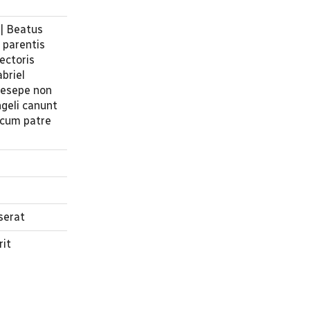
 | Beatus
 parentis
ectoris
briel
aesepe non
ngeli canunt
e cum patre
serat
rit