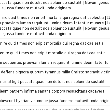
 peccata quae non detulit nos abluendo sustulit | Novum genus
ue jussa fundere mutavit unda originem
ire quid times non eripit mortalia qui regna dat caelestia | 
 praeviam lumen requirunt lumine deum fatentur munere | L
 peccata quae non detulit nos abluendo sustulit | Novum genus
ue jussa fundere mutavit unda originem
re quid times non eripit mortalia qui regna dat caelestia
nire quid times non eripit mortalia qui regna dat caelestia
am sequentes praeviam lumen requirunt lumine deum fatentu
deflens pignora quorum tyrannus milia Christo sacravit vict
gnus attigit peccata quae non detulit nos abluendo sustulit
 deum patrem infirma sanans corpora resuscitans cadavera
bescunt hydriae vinumque jussa fundere mutavit unda origi