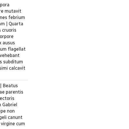
rpora
re mutavit
gnes febrium
am | Quarta
s cruoris
corpore
ex ausus
um flagellat
 vehebant
us subditum
simi calcavit
 | Beatus
sae parentis
ectoris
m Gabriel
epe non
geli canunt
 virgine cum