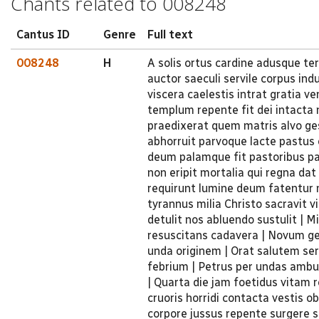
Chants related to 008248
Cantus ID
Genre
Full text
008248
H
A solis ortus cardine adusque t
auctor saeculi servile corpus ind
viscera caelestis intrat gratia v
templum repente fit dei intacta 
praedixerat quem matris alvo ge
abhorruit parvoque lacte pastus 
deum palamque fit pastoribus pa
non eripit mortalia qui regna da
requirunt lumine deum fatentur 
tyrannus milia Christo sacravit v
detulit nos abluendo sustulit | 
resuscitans cadavera | Novum g
unda originem | Orat salutem ser
febrium | Petrus per undas ambu
| Quarta die jam foetidus vitam r
cruoris horridi contacta vestis o
corpore jussus repente surgere s