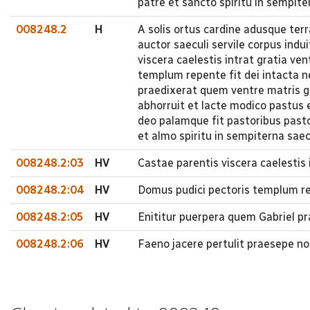
patre et sancto spiritu in sempit
008248.2
H
A solis ortus cardine adusque te
auctor saeculi servile corpus indu
viscera caelestis intrat gratia ve
templum repente fit dei intacta n
praedixerat quem ventre matris g
abhorruit et lacte modico pastus 
deo palamque fit pastoribus pastor
et almo spiritu in sempiterna sae
008248.2:03
HV
Castae parentis viscera caelestis 
008248.2:04
HV
Domus pudici pectoris templum rep
008248.2:05
HV
Enititur puerpera quem Gabriel p
008248.2:06
HV
Faeno jacere pertulit praesepe no