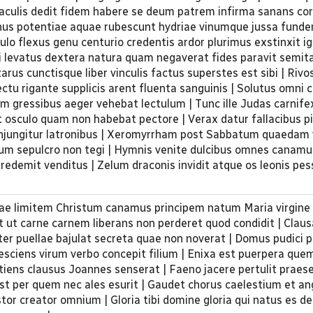
iraculis dedit fidem habere se deum patrem infirma sanans co
nus potentiae aquae rubescunt hydriae vinumque jussa funde
ulo flexus genu centurio credentis ardor plurimus exstinxit i
ti levatus dextera natura quam negaverat fides paravit semit
rus cunctisque liber vinculis factus superstes est sibi | Rivo
lectu rigante supplicis arent fluenta sanguinis | Solutus omni 
sim gressibus aeger vehebat lectulum | Tunc ille Judas carnif
osculo quam non habebat pectore | Verax datur fallacibus pi
conjungitur latronibus | Xeromyrrham post Sabbatum quaedam
ivum sepulcro non tegi | Hymnis venite dulcibus omnes canam
redemit venditus | Zelum draconis invidit atque os leonis pes
rrae limitem Christum canamus principem natum Maria virgine
it ut carne carnem liberans non perderet quod condidit | Clau
nter puellae bajulat secreta quae non noverat | Domus pudici p
esciens virum verbo concepit filium | Enixa est puerpera que
tiens clausus Joannes senserat | Faeno jacere pertulit praes
st per quem nec ales esurit | Gaudet chorus caelestium et an
or creator omnium | Gloria tibi domine gloria qui natus es de