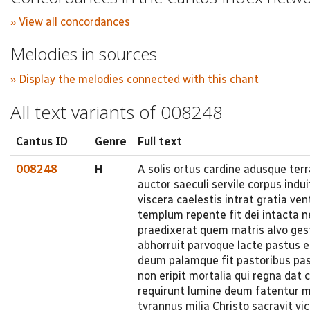
» View all concordances
Melodies in sources
» Display the melodies connected with this chant
All text variants of 008248
Cantus ID
Genre
Full text
008248
H
A solis ortus cardine adusque te
auctor saeculi servile corpus indu
viscera caelestis intrat gratia ve
templum repente fit dei intacta n
praedixerat quem matris alvo ges
abhorruit parvoque lacte pastus e
deum palamque fit pastoribus pas
non eripit mortalia qui regna dat
requirunt lumine deum fatentur m
tyrannus milia Christo sacravit vi