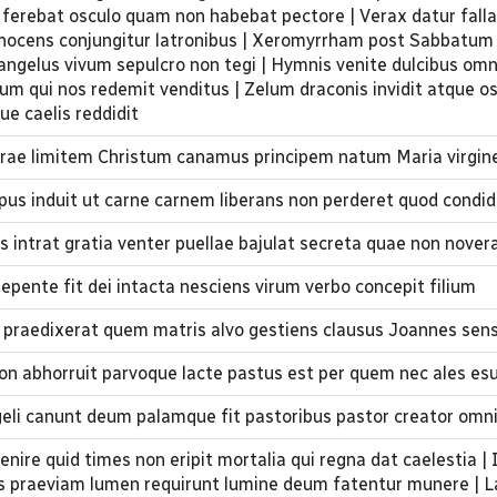
erebat osculo quam non habebat pectore | Verax datur fall
 innocens conjungitur latronibus | Xeromyrrham post Sabbat
 angelus vivum sepulcro non tegi | Hymnis venite dulcibus o
um qui nos redemit venditus | Zelum draconis invidit atque os
ue caelis reddidit
errae limitem Christum canamus principem natum Maria virgin
rpus induit ut carne carnem liberans non perderet quod condid
s intrat gratia venter puellae bajulat secreta quae non nover
pente fit dei intacta nesciens virum verbo concepit filium
 praedixerat quem matris alvo gestiens clausus Joannes sen
on abhorruit parvoque lacte pastus est per quem nec ales esu
eli canunt deum palamque fit pastoribus pastor creator om
nire quid times non eripit mortalia qui regna dat caelestia |
 praeviam lumen requirunt lumine deum fatentur munere | L