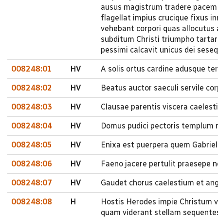
ausus magistrum tradere pacem f
flagellat impius crucique fixus
vehebant corpori quas allocutus
subditum Christi triumpho tartar
pessimi calcavit unicus dei seseq
008248:01
HV
A solis ortus cardine adusque t
008248:02
HV
Beatus auctor saeculi servile co
008248:03
HV
Clausae parentis viscera caelesti
008248:04
HV
Domus pudici pectoris templum re
008248:05
HV
Enixa est puerpera quem Gabriel
008248:06
HV
Faeno jacere pertulit praesepe n
008248:07
HV
Gaudet chorus caelestium et ang
008248:08
H
Hostis Herodes impie Christum ve
quam viderant stellam sequentes