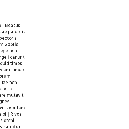
e | Beatus
usae parentis
pectoris
em Gabriel
sepe non
ngeli canunt
 quid times
aeviam lumen
uorum
 quae non
orpora
ere mutavit
ignes
avit semitam
ibi | Rivos
us omni
s carnifex