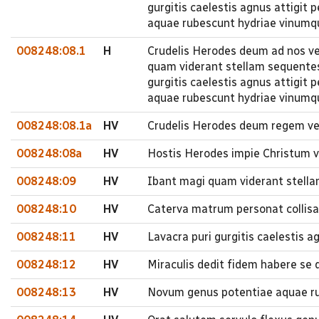
gurgitis caelestis agnus attigit
aquae rubescunt hydriae vinumq
008248:08.1
H
Crudelis Herodes deum ad nos ven
quam viderant stellam sequentes
gurgitis caelestis agnus attigit
aquae rubescunt hydriae vinumq
008248:08.1a
HV
Crudelis Herodes deum regem veni
008248:08a
HV
Hostis Herodes impie Christum ve
008248:09
HV
Ibant magi quam viderant stell
008248:10
HV
Caterva matrum personat collisa 
008248:11
HV
Lavacra puri gurgitis caelestis a
008248:12
HV
Miraculis dedit fidem habere se
008248:13
HV
Novum genus potentiae aquae ru