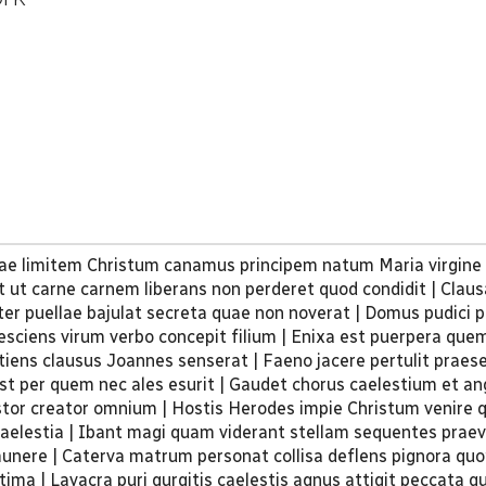
rrae limitem Christum canamus principem natum Maria virgine
it ut carne carnem liberans non perderet quod condidit | Clau
nter puellae bajulat secreta quae non noverat | Domus pudici p
esciens virum verbo concepit filium | Enixa est puerpera que
tiens clausus Joannes senserat | Faeno jacere pertulit praes
st per quem nec ales esurit | Gaudet chorus caelestium et an
tor creator omnium | Hostis Herodes impie Christum venire 
 caelestia | Ibant magi quam viderant stellam sequentes pra
unere | Caterva matrum personat collisa deflens pignora qu
ctima | Lavacra puri gurgitis caelestis agnus attigit peccata 