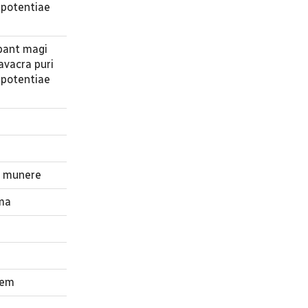
 potentiae
Ibant magi
avacra puri
 potentiae
r munere
ima
nem