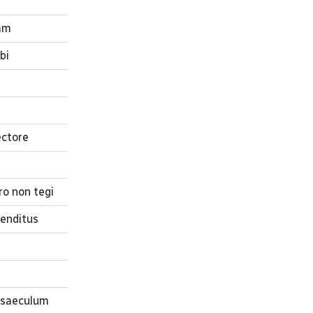
tam
bi
ectore
o non tegi
venditus
 saeculum