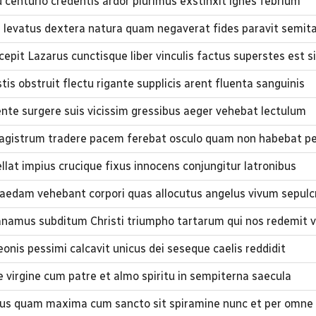
 centurio credentis ardor plurimus exstinxit ignes febrium
i levatus dextera natura quam negaverat fides paravit semi
epit Lazarus cunctisque liber vinculis factus superstes est si
tis obstruit flectu rigante supplicis arent fluenta sanguinis
nte surgere suis vicissim gressibus aeger vehebat lectulum
magistrum tradere pacem ferebat osculo quam non habebat p
llat impius crucique fixus innocens conjungitur latronibus
dam vehebant corpori quas allocutus angelus vivum sepulcr
namus subditum Christi triumpho tartarum qui nos redemit 
eonis pessimi calcavit unicus dei seseque caelis reddidit
 de virgine cum patre et almo spiritu in sempiterna saecula
aus quam maxima cum sancto sit spiramine nunc et per omne