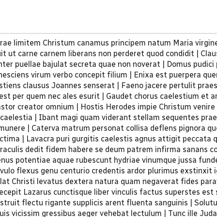
errae limitem Christum canamus principem natum Maria virgin
uit ut carne carnem liberans non perderet quod condidit | Cla
enter puellae bajulat secreta quae non noverat | Domus pudici 
nesciens virum verbo concepit filium | Enixa est puerpera qu
stiens clausus Joannes senserat | Faeno jacere pertulit prae
est per quem nec ales esurit | Gaudet chorus caelestium et a
stor creator omnium | Hostis Herodes impie Christum venire
t caelestia | Ibant magi quam viderant stellam sequentes pr
munere | Caterva matrum personat collisa deflens pignora q
ictima | Lavacra puri gurgitis caelestis agnus attigit peccata
Miraculis dedit fidem habere se deum patrem infirma sanans c
enus potentiae aquae rubescunt hydriae vinumque jussa fund
vulo flexus genu centurio credentis ardor plurimus exstinxit 
lat Christi levatus dextera natura quam negaverat fides par
ecepit Lazarus cunctisque liber vinculis factus superstes est s
bstruit flectu rigante supplicis arent fluenta sanguinis | Solut
uis vicissim gressibus aeger vehebat lectulum | Tunc ille Juda