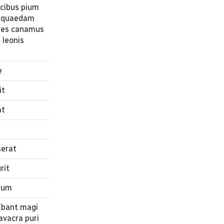
acibus pium
um quaedam
mnes canamus
 leonis
e
it
at
serat
rit
nium
 Ibant magi
avacra puri