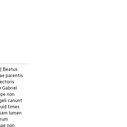
 | Beatus
sae parentis
ectoris
m Gabriel
epe non
geli canunt
quid times
eviam lumen
orum
quae non