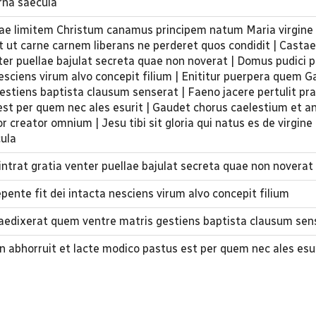
erna saecula
rrae limitem Christum canamus principem natum Maria virgine
it ut carne carnem liberans ne perderet quos condidit | Castae
nter puellae bajulat secreta quae non noverat | Domus pudici p
esciens virum alvo concepit filium | Enititur puerpera quem Ga
estiens baptista clausum senserat | Faeno jacere pertulit pr
est per quem nec ales esurit | Gaudet chorus caelestium et a
 creator omnium | Jesu tibi sit gloria qui natus es de virgin
cula
intrat gratia venter puellae bajulat secreta quae non noverat
ente fit dei intacta nesciens virum alvo concepit filium
raedixerat quem ventre matris gestiens baptista clausum sen
n abhorruit et lacte modico pastus est per quem nec ales esu