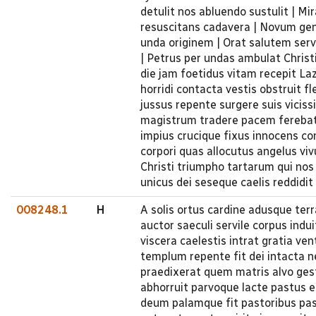
detulit nos abluendo sustulit | M
resuscitans cadavera | Novum ge
unda originem | Orat salutem serv
| Petrus per undas ambulat Chris
die jam foetidus vitam recepit Laza
horridi contacta vestis obstruit f
jussus repente surgere suis vicis
magistrum tradere pacem ferebat 
impius crucique fixus innocens 
corpori quas allocutus angelus v
Christi triumpho tartarum qui nos 
unicus dei seseque caelis reddidit
008248.1
H
A solis ortus cardine adusque te
auctor saeculi servile corpus indu
viscera caelestis intrat gratia ve
templum repente fit dei intacta n
praedixerat quem matris alvo ges
abhorruit parvoque lacte pastus e
deum palamque fit pastoribus past