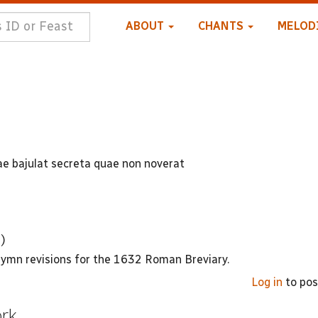
ABOUT
CHANTS
MELOD
lae bajulat secreta quae non noverat
)
 hymn revisions for the 1632 Roman Breviary.
Log in
to po
ork