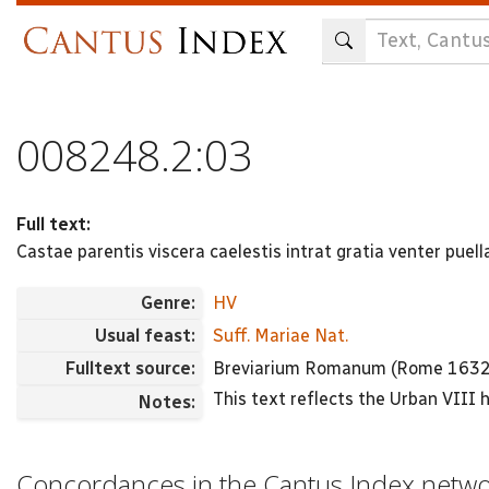
Skip
to
main
content
008248.2:03
Full text:
Castae parentis viscera caelestis intrat gratia venter puel
Genre:
HV
Usual feast:
Suff. Mariae Nat.
Fulltext source:
Breviarium Romanum (Rome 1632
This text reflects the Urban VIII
Notes:
Concordances in the Cantus Index netw