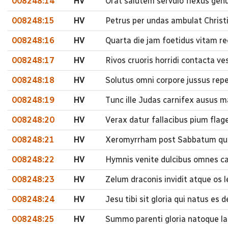
008248:14
HV
Orat salutem servulo flexus genu
008248:15
HV
Petrus per undas ambulat Christ
008248:16
HV
Quarta die jam foetidus vitam rec
008248:17
HV
Rivos cruoris horridi contacta ves
008248:18
HV
Solutus omni corpore jussus repe
008248:19
HV
Tunc ille Judas carnifex ausus 
008248:20
HV
Verax datur fallacibus pium flage
008248:21
HV
Xeromyrrham post Sabbatum quae
008248:22
HV
Hymnis venite dulcibus omnes ca
008248:23
HV
Zelum draconis invidit atque os l
008248:24
HV
Jesu tibi sit gloria qui natus es
008248:25
HV
Summo parenti gloria natoque l