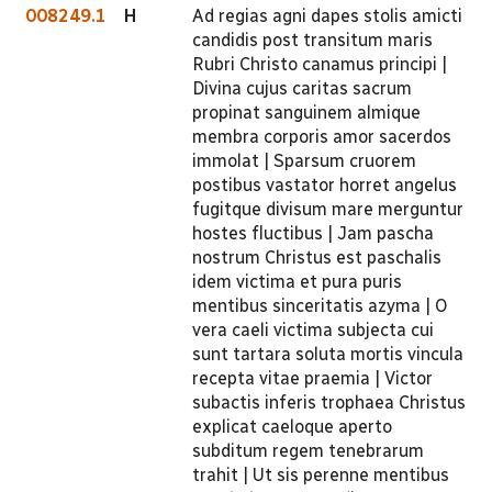
008249.1
H
Ad regias agni dapes stolis amicti
candidis post transitum maris
Rubri Christo canamus principi |
Divina cujus caritas sacrum
propinat sanguinem almique
membra corporis amor sacerdos
immolat | Sparsum cruorem
postibus vastator horret angelus
fugitque divisum mare merguntur
hostes fluctibus | Jam pascha
nostrum Christus est paschalis
idem victima et pura puris
mentibus sinceritatis azyma | O
vera caeli victima subjecta cui
sunt tartara soluta mortis vincula
recepta vitae praemia | Victor
subactis inferis trophaea Christus
explicat caeloque aperto
subditum regem tenebrarum
trahit | Ut sis perenne mentibus