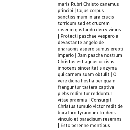
maris Rubri Christo canamus
principi | Cujus corpus
sanctissimum in ara crucis
torridum sed et cruorem
roseum gustando deo vivimus
| Protecti paschae vespero a
devastante angelo de
pharaonis aspero sumus erepti
imperio | Jam pascha nostrum
Christus est agnus occisus
innocens sinceritatis azyma
qui carnem suam obtulit | O
vere digna hostia per quam
franguntur tartara captiva
plebs redimitur redduntur
vitae praemia | Consurgit
Christus tumulo victor redit de
barathro tyrannum trudens
vinculo et paradisum reserans
| Esto perenne mentibus