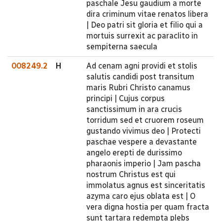
paschale Jesu gaudium a morte
dira criminum vitae renatos libera
| Deo patri sit gloria et filio qui a
mortuis surrexit ac paraclito in
sempiterna saecula
008249.2
H
Ad cenam agni providi et stolis
salutis candidi post transitum
maris Rubri Christo canamus
principi | Cujus corpus
sanctissimum in ara crucis
torridum sed et cruorem roseum
gustando vivimus deo | Protecti
paschae vespere a devastante
angelo erepti de durissimo
pharaonis imperio | Jam pascha
nostrum Christus est qui
immolatus agnus est sinceritatis
azyma caro ejus oblata est | O
vera digna hostia per quam fracta
sunt tartara redempta plebs