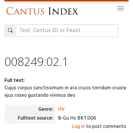
Skip
Togg
to
navig
main
content
008249:02.1
Full text:
Cujus corpus sanctissimum in ara crucis torridum cruore
ejus roseo gustando vivimus deo
Genre:
HV
Fulltext source:
B-Gu Hs BKT.006
Log in
to post comments