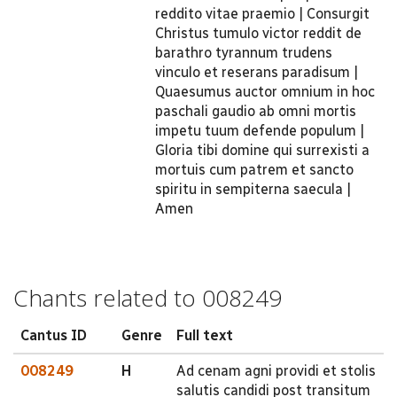
reddito vitae praemio | Consurgit
Christus tumulo victor reddit de
barathro tyrannum trudens
vinculo et reserans paradisum |
Quaesumus auctor omnium in hoc
paschali gaudio ab omni mortis
impetu tuum defende populum |
Gloria tibi domine qui surrexisti a
mortuis cum patrem et sancto
spiritu in sempiterna saecula |
Amen
Chants related to 008249
Cantus ID
Genre
Full text
008249
H
Ad cenam agni providi et stolis
salutis candidi post transitum