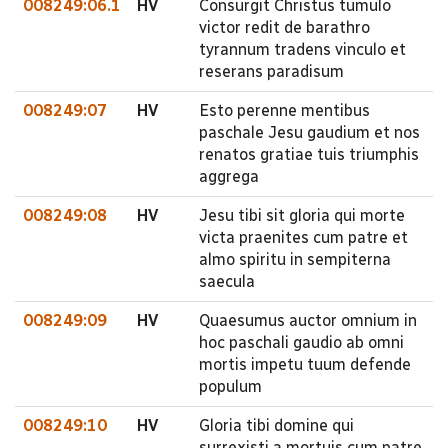
008249:06.1
HV
Consurgit Christus tumulo
victor redit de barathro
tyrannum tradens vinculo et
reserans paradisum
008249:07
HV
Esto perenne mentibus
paschale Jesu gaudium et nos
renatos gratiae tuis triumphis
aggrega
008249:08
HV
Jesu tibi sit gloria qui morte
victa praenites cum patre et
almo spiritu in sempiterna
saecula
008249:09
HV
Quaesumus auctor omnium in
hoc paschali gaudio ab omni
mortis impetu tuum defende
populum
008249:10
HV
Gloria tibi domine qui
surrexisti a mortuis cum patre