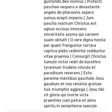
gustando deo vivimus | Protecti
paschae vespero a devastante
angelo de pharaonis aspero
sumus erepti imperio | Jam
pascha nostrum Christus est
agnus occisus innocens
sinceritatis azyma qui carnem
suam obtulit | O vere digna hostia
per quam franguntur tartara
captiva plebs redimitur redduntur
vitae praemia | Consurgit Christus
tumulo victor redit de barathro
tyrannum trudens vinculo et
paradisum reserans | Esto
perenne mentibus paschale Jesu
gaudium et nos renatos gratiae
tuis triumphis aggrega | Jesu tibi
sit gloria qui morte victa
praenites cum patre et almo
spiritu in sempiterna saecula