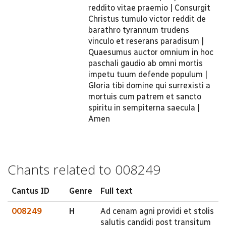
reddito vitae praemio | Consurgit
Christus tumulo victor reddit de
barathro tyrannum trudens
vinculo et reserans paradisum |
Quaesumus auctor omnium in hoc
paschali gaudio ab omni mortis
impetu tuum defende populum |
Gloria tibi domine qui surrexisti a
mortuis cum patrem et sancto
spiritu in sempiterna saecula |
Amen
Chants related to 008249
Cantus ID
Genre
Full text
008249
H
Ad cenam agni providi et stolis
salutis candidi post transitum