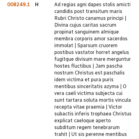
008249.1
H
Ad regias agni dapes stolis amicti
candidis post transitum maris
Rubri Christo canamus principi |
Divina cujus caritas sacrum
propinat sanguinem almique
membra corporis amor sacerdos
immolat | Sparsum cruorem
postibus vastator horret angelus
fugitque divisum mare merguntur
hostes fluctibus | Jam pascha
nostrum Christus est paschalis
idem victima et pura puris
mentibus sinceritatis azyma | O
vera caeli victima subjecta cui
sunt tartara soluta mortis vincula
recepta vitae praemia | Victor
subactis inferis trophaea Christus
explicat caeloque aperto
subditum regem tenebrarum
trahit | Ut sis perenne mentibus