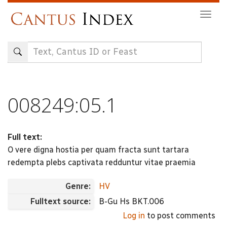
Skip
Togg
to
navig
main
content
008249:05.1
Full text:
O vere digna hostia per quam fracta sunt tartara
redempta plebs captivata redduntur vitae praemia
Genre:
HV
Fulltext source:
B-Gu Hs BKT.006
Log in
to post comments