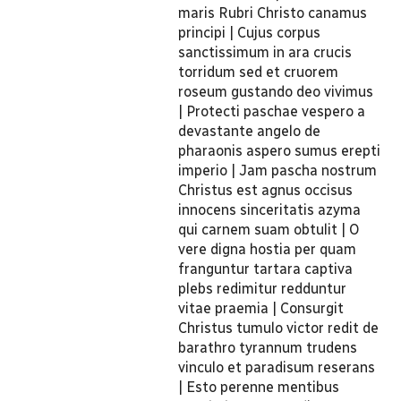
maris Rubri Christo canamus
principi | Cujus corpus
sanctissimum in ara crucis
torridum sed et cruorem
roseum gustando deo vivimus
| Protecti paschae vespero a
devastante angelo de
pharaonis aspero sumus erepti
imperio | Jam pascha nostrum
Christus est agnus occisus
innocens sinceritatis azyma
qui carnem suam obtulit | O
vere digna hostia per quam
franguntur tartara captiva
plebs redimitur redduntur
vitae praemia | Consurgit
Christus tumulo victor redit de
barathro tyrannum trudens
vinculo et paradisum reserans
| Esto perenne mentibus