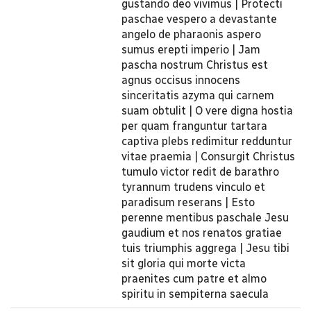
gustando deo vivimus | Protecti
paschae vespero a devastante
angelo de pharaonis aspero
sumus erepti imperio | Jam
pascha nostrum Christus est
agnus occisus innocens
sinceritatis azyma qui carnem
suam obtulit | O vere digna hostia
per quam franguntur tartara
captiva plebs redimitur redduntur
vitae praemia | Consurgit Christus
tumulo victor redit de barathro
tyrannum trudens vinculo et
paradisum reserans | Esto
perenne mentibus paschale Jesu
gaudium et nos renatos gratiae
tuis triumphis aggrega | Jesu tibi
sit gloria qui morte victa
praenites cum patre et almo
spiritu in sempiterna saecula