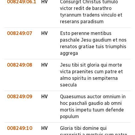
008249:06.1
HV
Consurgit Christus tumulo
victor redit de barathro
tyrannum tradens vinculo et
reserans paradisum
008249:07
HV
Esto perenne mentibus
paschale Jesu gaudium et nos
renatos gratiae tuis triumphis
aggrega
008249:08
HV
Jesu tibi sit gloria qui morte
victa praenites cum patre et
almo spiritu in sempiterna
saecula
008249:09
HV
Quaesumus auctor omnium in
hoc paschali gaudio ab omni
mortis impetu tuum defende
populum
008249:10
HV
Gloria tibi domine qui
surrexisti a mortuis cum patre