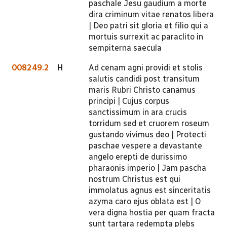
paschale Jesu gaudium a morte
dira criminum vitae renatos libera
| Deo patri sit gloria et filio qui a
mortuis surrexit ac paraclito in
sempiterna saecula
008249.2
H
Ad cenam agni providi et stolis
salutis candidi post transitum
maris Rubri Christo canamus
principi | Cujus corpus
sanctissimum in ara crucis
torridum sed et cruorem roseum
gustando vivimus deo | Protecti
paschae vespere a devastante
angelo erepti de durissimo
pharaonis imperio | Jam pascha
nostrum Christus est qui
immolatus agnus est sinceritatis
azyma caro ejus oblata est | O
vera digna hostia per quam fracta
sunt tartara redempta plebs