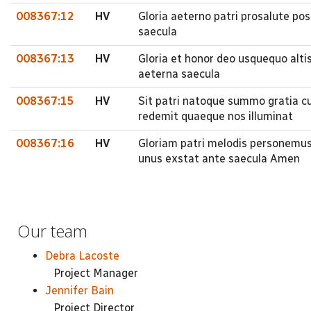
008367:12
HV
Gloria aeterno patri prosalute pos
saecula
008367:13
HV
Gloria et honor deo usquequo altiss
aeterna saecula
008367:15
HV
Sit patri natoque summo gratia cum
redemit quaeque nos illuminat
008367:16
HV
Gloriam patri melodis personemus 
unus exstat ante saecula Amen
Our team
Debra Lacoste
Project Manager
Jennifer Bain
Project Director