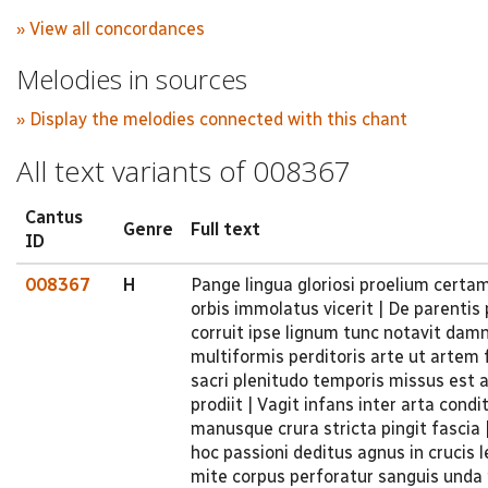
» View all concordances
Melodies in sources
» Display the melodies connected with this chant
All text variants of 008367
Cantus
Genre
Full text
ID
008367
H
Pange lingua gloriosi proelium certa
orbis immolatus vicerit | De parenti
corruit ipse lignum tunc notavit damn
multiformis perditoris arte ut artem 
sacri plenitudo temporis missus est a
prodiit | Vagit infans inter arta con
manusque crura stricta pingit fascia
hoc passioni deditus agnus in crucis 
mite corpus perforatur sanguis unda p