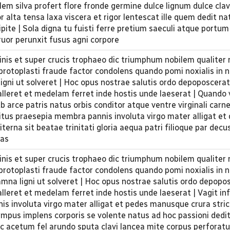
alem silva profert flore fronde germine dulce lignum dulce cla
 alta tensa laxa viscera et rigor lentescat ille quem dedit nat
ite | Sola digna tu fuisti ferre pretium saeculi atque portu
or perunxit fusus agni corpore
inis et super crucis trophaeo dic triumphum nobilem qualiter
s protoplasti fraude factor condolens quando pomi noxialis in
igni ut solveret | Hoc opus nostrae salutis ordo depoposcerat
alleret et medelam ferret inde hostis unde laeserat | Quando 
b arce patris natus orbis conditor atque ventre virginali carn
nditus praesepia membra pannis involuta virgo mater alligat et
terna sit beatae trinitati gloria aequa patri filioque par decu
tas
inis et super crucis trophaeo dic triumphum nobilem qualiter
s protoplasti fraude factor condolens quando pomi noxialis in
amna ligni ut solveret | Hoc opus nostrae salutis ordo depopo
alleret et medelam ferret inde hostis unde laeserat | Vagit in
s involuta virgo mater alligat et pedes manusque crura stric
empus implens corporis se volente natus ad hoc passioni dedi
ic acetum fel arundo sputa clavi lancea mite corpus perforat