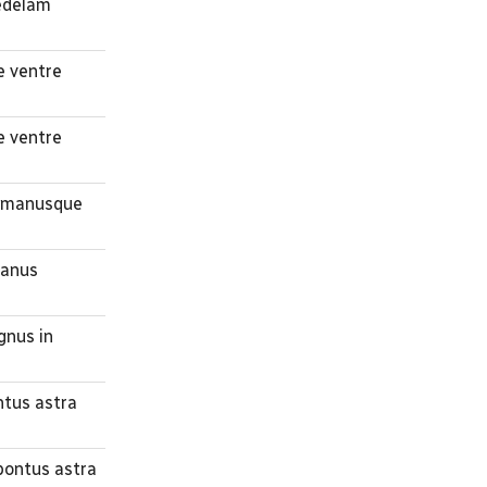
medelam
e ventre
e ventre
es manusque
manus
gnus in
ntus astra
 pontus astra