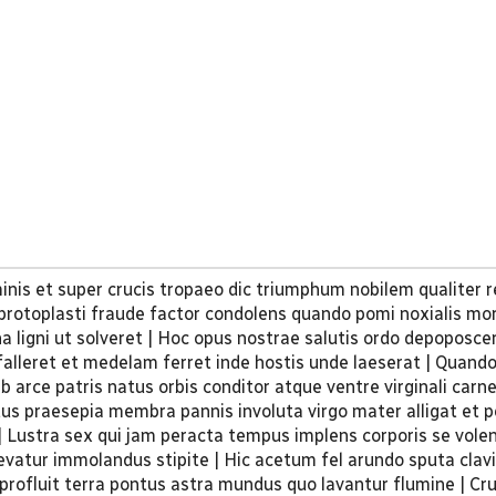
minis et super crucis tropaeo dic triumphum nobilem qualiter
s protoplasti fraude factor condolens quando pomi noxialis m
a ligni ut solveret | Hoc opus nostrae salutis ordo depoposce
falleret et medelam ferret inde hostis unde laeserat | Quando
b arce patris natus orbis conditor atque ventre virginali carn
ditus praesepia membra pannis involuta virgo mater alligat et 
 | Lustra sex qui jam peracta tempus implens corporis se vole
levatur immolandus stipite | Hic acetum fel arundo sputa clav
rofluit terra pontus astra mundus quo lavantur flumine | Cru