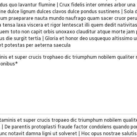
us quo lavantur flumine | Crux fidelis inter omnes arbor una n
ine dulce lignum dulces clavos dulce pondus sustinens | Sola 
ortum praeparare nauta mundo naufrago quam sacer cruor peru
 tensa laxa viscera et rigor lentescat illi quem dedit nativita
uem toto non capit orbis unoxaxo clauditur atque morte jam 
nus die surgit tertia | Gloria et honor deo usquequo altissimo u
t et potestas per aeterna saecula
inis et super crucis trophaeo dic triumphum nobilem qualiter
tionibus*
rtaminis et super crucis tropaeo dic triumphum nobilem qualit
 | De parentis protoplasti fraude factor condolens quando po
unc notavit damna ligni ut solveret | Hoc opus nostrae salutis