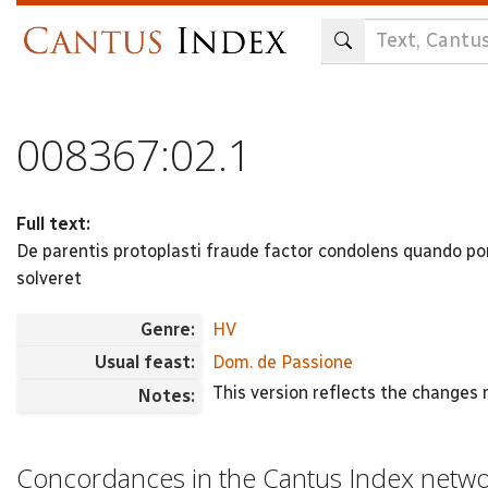
Skip
to
main
content
008367:02.1
Full text:
De parentis protoplasti fraude factor condolens quando pom
solveret
Genre:
HV
Usual feast:
Dom. de Passione
This version reflects the changes
Notes:
Concordances in the Cantus Index netw