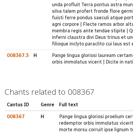
unda profluit Terra pontus astra mund
silva talem profert fronde flore germ
fuisti ferre pondus saeculi atque p
agni corpore | Flecte ramos arbor alta
membra regis ante tendae stipite | Q
inferni claustra divi Deus trinus et u
filioque inclyto paraclito cui laus es
008367.3
H
Pange lingua gloriosi lauream certam
orbis immolatus vicerit | Dicite in na
Chants related to 008367
Cantus ID
Genre
Full text
008367
H
Pange lingua gloriosi proelium ce
redemptor orbis immolatus vicerit
morte morsu corruit ipse lignum t