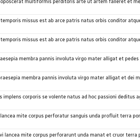
oposcerat multiformis perditoris arte ut artem falleret et 
 temporis missus est ab arce patris natus orbis conditor atqu
 temporis missus est ab arce patris natus orbis conditor atqu
praesepia membra pannis involuta virgo mater alligat et ped
 praesepia membra pannis involuta virgo mater alligat et dei 
 implens corporis se volente natus ad hoc passioni deditus a
 lancea mite corpus perforatur sanguis unda profluit terra po
avi lancea mite corpus perforarunt unda manat et cruor terra