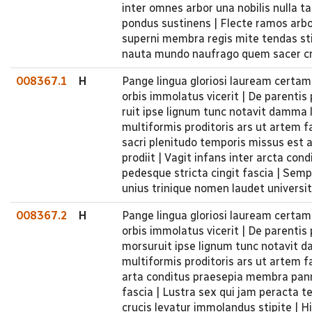
inter omnes arbor una nobilis nulla t
pondus sustinens | Flecte ramos arbor
superni membra regis mite tendas stip
nauta mundo naufrago quem sacer cru
008367.1
H
Pange lingua gloriosi lauream certam
orbis immolatus vicerit | De parenti
ruit ipse lignum tunc notavit damma l
multiformis proditoris ars ut artem f
sacri plenitudo temporis missus est a
prodiit | Vagit infans inter arcta co
pedesque stricta cingit fascia | Sempi
unius trinique nomen laudet universi
008367.2
H
Pange lingua gloriosi lauream certam
orbis immolatus vicerit | De parenti
morsuruit ipse lignum tunc notavit d
multiformis proditoris ars ut artem f
arta conditus praesepia membra panni
fascia | Lustra sex qui jam peracta t
crucis levatur immolandus stipite | H