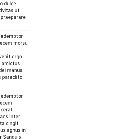
vo dulce
ivitas ut
m praeparare
 redemptor
 necem morsu
venit ergo
e amictus
 dei manus
s paraclito
 redemptor
 necem
scerat
fans inter
ta cingit
tus agnus in
ur Sanguis