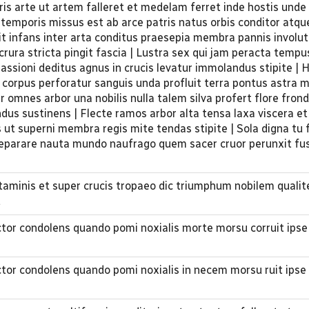
is arte ut artem falleret et medelam ferret inde hostis unde 
 temporis missus est ab arce patris natus orbis conditor atqu
agit infans inter arta conditus praesepia membra pannis involut
rura stricta pingit fascia | Lustra sex qui jam peracta tempu
passioni deditus agnus in crucis levatur immolandus stipite | 
e corpus perforatur sanguis unda profluit terra pontus astra
ter omnes arbor una nobilis nulla talem silva profert flore fro
dus sustinens | Flecte ramos arbor alta tensa laxa viscera et 
s ut superni membra regis mite tendas stipite | Sola digna tu f
eparare nauta mundo naufrago quem sacer cruor perunxit fu
rtaminis et super crucis tropaeo dic triumphum nobilem qualit
t
ctor condolens quando pomi noxialis morte morsu corruit ipse
ctor condolens quando pomi noxialis in necem morsu ruit ipse