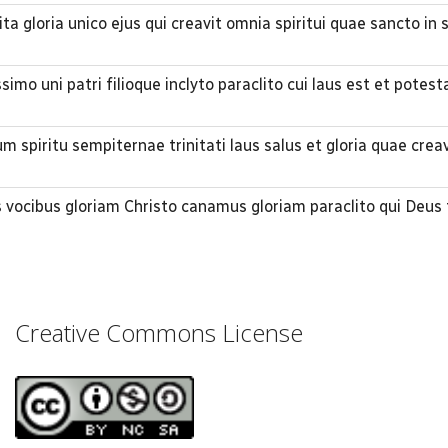
ita gloria unico ejus qui creavit omnia spiritui quae sancto in
imo uni patri filioque inclyto paraclito cui laus est et potest
 spiritu sempiternae trinitati laus salus et gloria quae crea
vocibus gloriam Christo canamus gloriam paraclito qui Deus 
Creative Commons License