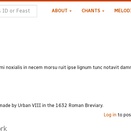
ABOUT
CHANTS
MELOD
i noxialis in necem morsu ruit ipse lignum tunc notavit damn
 made by Urban VIII in the 1632 Roman Breviary.
Log in
to po
ork