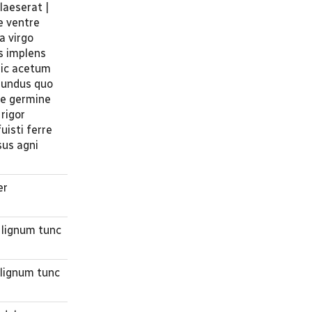
laeserat |
e ventre
a virgo
s implens
Hic acetum
 mundus quo
nde germine
rigor
uisti ferre
sus agni
er
 lignum tunc
 lignum tunc