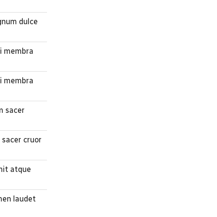
ignum dulce
rni membra
rni membra
m sacer
 sacer cruor
mit atque
omen laudet