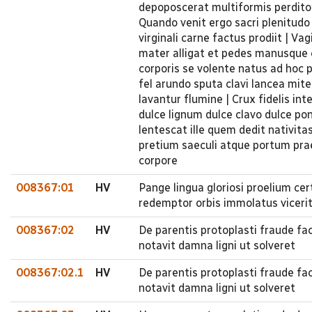
depoposcerat multiformis perditor
Quando venit ergo sacri plenitudo
virginali carne factus prodiit | V
mater alligat et pedes manusque c
corporis se volente natus ad hoc 
fel arundo sputa clavi lancea mit
lavantur flumine | Crux fidelis in
dulce lignum dulce clavo dulce pon
lentescat ille quem dedit nativita
pretium saeculi atque portum pra
corpore
008367:01
HV
Pange lingua gloriosi proelium ce
redemptor orbis immolatus viceri
008367:02
HV
De parentis protoplasti fraude fa
notavit damna ligni ut solveret
008367:02.1
HV
De parentis protoplasti fraude fa
notavit damna ligni ut solveret