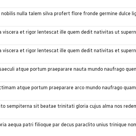
 nobilis nulla talem silva profert flore fronde germine dulce l
 viscera et rigor lentescat ille quem dedit nativitas ut supe
 viscera et rigor lentescat ille quem dedit nativitas et supe
um saeculi atque portum praeparare nauta mundo naufrago que
 victimam atque portum praeparare arco mundo naufrago quam
lito sempiterna sit beatae trinitati gloria cujus alma nos rede
oria aequa patri filioque par decus paraclito unius trinique n