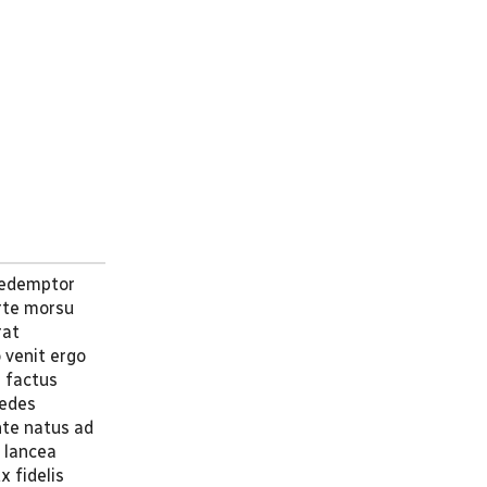
 redemptor
orte morsu
rat
 venit ergo
e factus
pedes
nte natus ad
i lancea
x fidelis