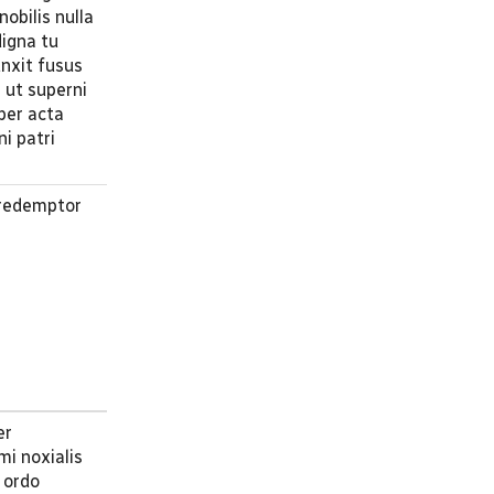
obilis nulla
digna tu
nxit fusus
s ut superni
per acta
ni patri
 redemptor
er
mi noxialis
 ordo