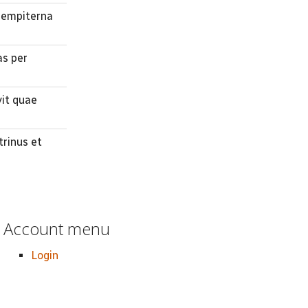
 sempiterna
as per
vit quae
trinus et
Account menu
Login