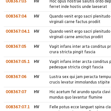
008367:03
HV
Hoc opus nostrae salutis ordo dep
ferret inde hostis unde laeserat
008367:04
HV
Quando venit ergo sacri plenitudo
virginali carne factus prodiit
008367:04.1
HV
Quando venit ergo sacri plenitudo
virginali carne amictus prodiit
008367:05
HV
Vagit infans inter arta conditus 
crura stricta pingit fascia
008367:05.1
HV
Vagit infans inter arcta conditus
pedesque stricta cingit fascia
008367:06
HV
Lustra sex qui jam peracta tempus
crucis levatur immolandus stipite
008367:07
HV
Hic acetum fel arundo sputa clavi
mundus quo lavantur flumine
008367:07.1
HV
Felle potus ecce languet spina cl