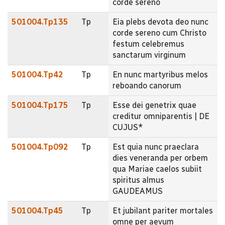
corde sereno
501004.Tp135
Tp
Eia plebs devota deo nunc
corde sereno cum Christo
festum celebremus
sanctarum virginum
501004.Tp42
Tp
En nunc martyribus melos
reboando canorum
501004.Tp175
Tp
Esse dei genetrix quae
creditur omniparentis | DE
CUJUS*
501004.Tp092
Tp
Est quia nunc praeclara
dies veneranda per orbem
qua Mariae caelos subiit
spiritus almus
GAUDEAMUS
501004.Tp45
Tp
Et jubilant pariter mortales
omne per aevum