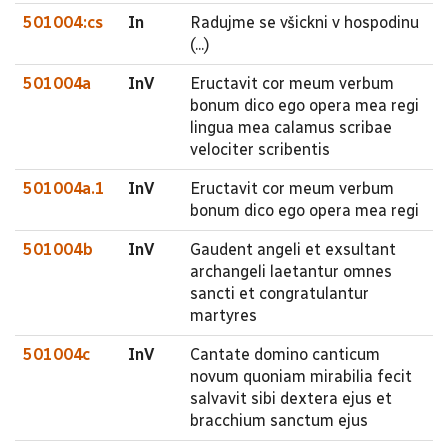
501004:cs
In
Radujme se všickni v hospodinu
(...)
501004a
InV
Eructavit cor meum verbum
bonum dico ego opera mea regi
lingua mea calamus scribae
velociter scribentis
501004a.1
InV
Eructavit cor meum verbum
bonum dico ego opera mea regi
501004b
InV
Gaudent angeli et exsultant
archangeli laetantur omnes
sancti et congratulantur
martyres
501004c
InV
Cantate domino canticum
novum quoniam mirabilia fecit
salvavit sibi dextera ejus et
bracchium sanctum ejus