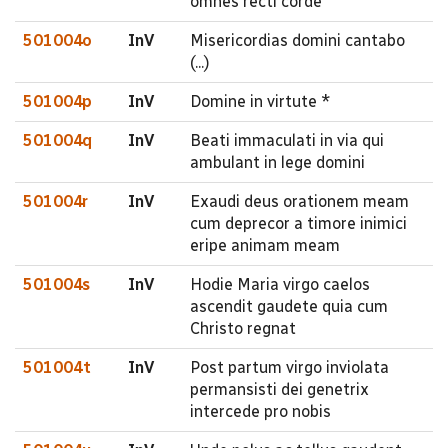
omnes recti corde
501004o
InV
Misericordias domini cantabo
(...)
501004p
InV
Domine in virtute *
501004q
InV
Beati immaculati in via qui
ambulant in lege domini
501004r
InV
Exaudi deus orationem meam
cum deprecor a timore inimici
eripe animam meam
501004s
InV
Hodie Maria virgo caelos
ascendit gaudete quia cum
Christo regnat
501004t
InV
Post partum virgo inviolata
permansisti dei genetrix
intercede pro nobis