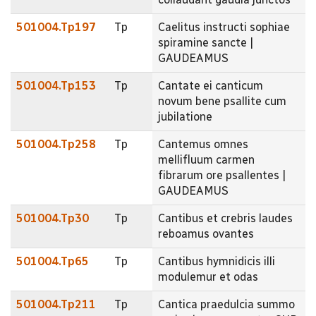
501004.Tp197
Tp
Caelitus instructi sophiae
spiramine sancte |
GAUDEAMUS
501004.Tp153
Tp
Cantate ei canticum
novum bene psallite cum
jubilatione
501004.Tp258
Tp
Cantemus omnes
mellifluum carmen
fibrarum ore psallentes |
GAUDEAMUS
501004.Tp30
Tp
Cantibus et crebris laudes
reboamus ovantes
501004.Tp65
Tp
Cantibus hymnidicis illi
modulemur et odas
501004.Tp211
Tp
Cantica praedulcia summo