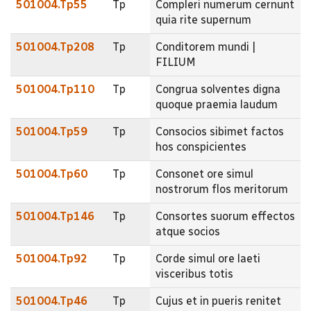
501004.Tp55
Tp
Compleri numerum cernunt
quia rite supernum
501004.Tp208
Tp
Conditorem mundi |
FILIUM
501004.Tp110
Tp
Congrua solventes digna
quoque praemia laudum
501004.Tp59
Tp
Consocios sibimet factos
hos conspicientes
501004.Tp60
Tp
Consonet ore simul
nostrorum flos meritorum
501004.Tp146
Tp
Consortes suorum effectos
atque socios
501004.Tp92
Tp
Corde simul ore laeti
visceribus totis
501004.Tp46
Tp
Cujus et in pueris renitet