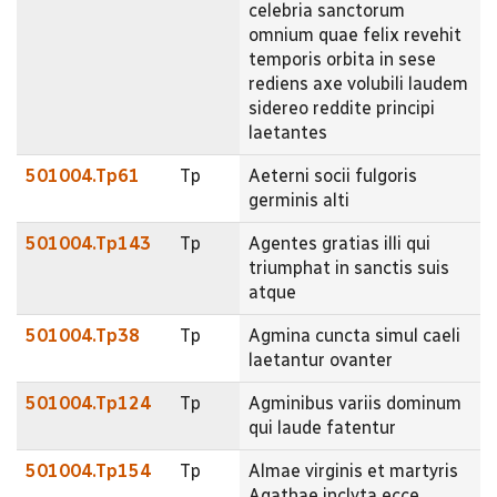
celebria sanctorum
omnium quae felix revehit
temporis orbita in sese
rediens axe volubili laudem
sidereo reddite principi
laetantes
501004.Tp61
Tp
Aeterni socii fulgoris
germinis alti
501004.Tp143
Tp
Agentes gratias illi qui
triumphat in sanctis suis
atque
501004.Tp38
Tp
Agmina cuncta simul caeli
laetantur ovanter
501004.Tp124
Tp
Agminibus variis dominum
qui laude fatentur
501004.Tp154
Tp
Almae virginis et martyris
Agathae inclyta ecce