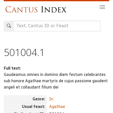
Skip
Togg
to
navig
main
content
501004.1
Full text:
Gaudeamus omnes in domino diem festum celebrantes
sub honore Agathae martyris de cujus passione gaudent
angeli et collaudant filium dei
Genre:
In
Usual feast:
Agathae