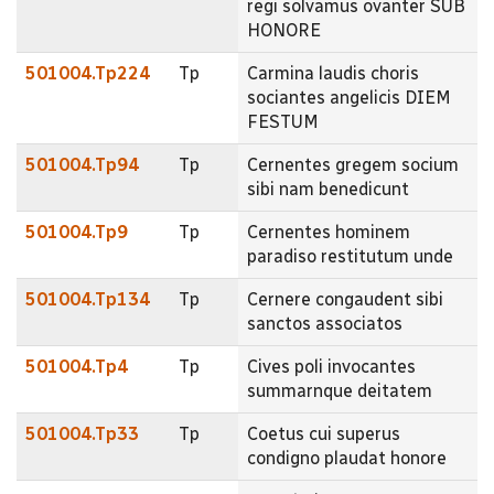
regi solvamus ovanter SUB
HONORE
501004.Tp224
Tp
Carmina laudis choris
sociantes angelicis DIEM
FESTUM
501004.Tp94
Tp
Cernentes gregem socium
sibi nam benedicunt
501004.Tp9
Tp
Cernentes hominem
paradiso restitutum unde
501004.Tp134
Tp
Cernere congaudent sibi
sanctos associatos
501004.Tp4
Tp
Cives poli invocantes
summarnque deitatem
501004.Tp33
Tp
Coetus cui superus
condigno plaudat honore