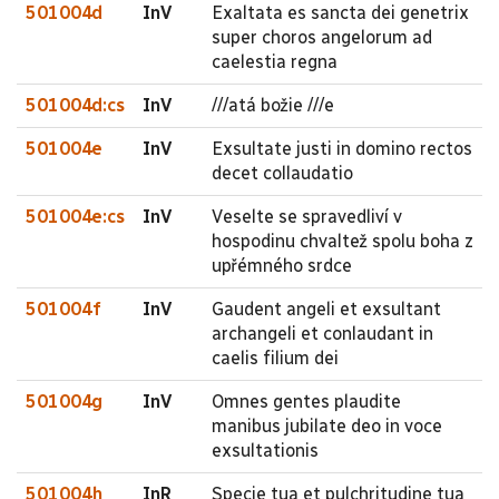
501004d
InV
Exaltata es sancta dei genetrix
super choros angelorum ad
caelestia regna
501004d:cs
InV
///atá božie ///e
501004e
InV
Exsultate justi in domino rectos
decet collaudatio
501004e:cs
InV
Veselte se spravedliví v
hospodinu chvaltež spolu boha z
upřémného srdce
501004f
InV
Gaudent angeli et exsultant
archangeli et conlaudant in
caelis filium dei
501004g
InV
Omnes gentes plaudite
manibus jubilate deo in voce
exsultationis
501004h
InR
Specie tua et pulchritudine tua