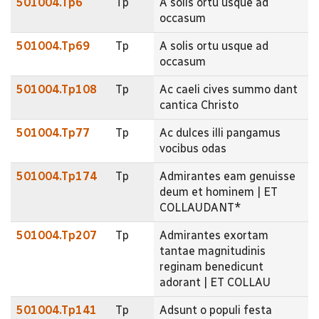
501004.Tp6
Tp
A solis ortu usque ad
occasum
501004.Tp69
Tp
A solis ortu usque ad
occasum
501004.Tp108
Tp
Ac caeli cives summo dant
cantica Christo
501004.Tp77
Tp
Ac dulces illi pangamus
vocibus odas
501004.Tp174
Tp
Admirantes eam genuisse
deum et hominem | ET
COLLAUDANT*
501004.Tp207
Tp
Admirantes exortam
tantae magnitudinis
reginam benedicunt
adorant | ET COLLAU
501004.Tp141
Tp
Adsunt o populi festa