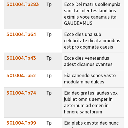
501004.Tp283
Tp
Ecce Dei matris sollempnia
sancta colentes laudibus
eximiis voce canamus ita
GAUDEAMUS
501004.Tp64
Tp
Ecce dies una sub
celebritate dicata omnibus
est pro dogmate caesis
501004.Tp43
Tp
Ecce dies venerandus
adest dicamus ovantes
501004.Tp52
Tp
Eia canendo sonos vasto
modulamine dulces
501004.Tp74
Tp
Eia deo grates laudes vox
jubilet omnis semper in
aeternum ad omen in
honore sanctorum
501004.Tp99
Tp
Eia plebs devota deo nunc