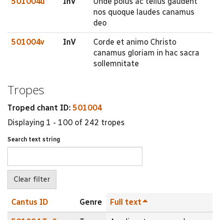
501004u
InV
Unde polus ac tellus gaudent
nos quoque laudes canamus
deo
501004v
InV
Corde et animo Christo
canamus gloriam in hac sacra
sollemnitate
Tropes
Troped chant ID:
501004
Displaying 1 - 100 of 242 tropes
Search text string
Cantus ID
Genre
Full text