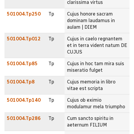
clarissima virtus
501004.Tp250
Tp
Cujus honore sacram
dominam laudamus in
aulam | DIEM
501004.Tp012
Tp
Cujus in caelo regnantem
et in terra vident natum DE
CUJUS
501004.Tp85
Tp
Cujus in hoc tam mira suis
miseratio fulget
501004.Tp8
Tp
Cujus memoria in libro
vitae est scripta
501004.Tp140
Tp
Cujus ob eximio
modulamur mela triumpho
501004.Tp286
Tp
Cum sancto spiritu in
aeternum FILIUM