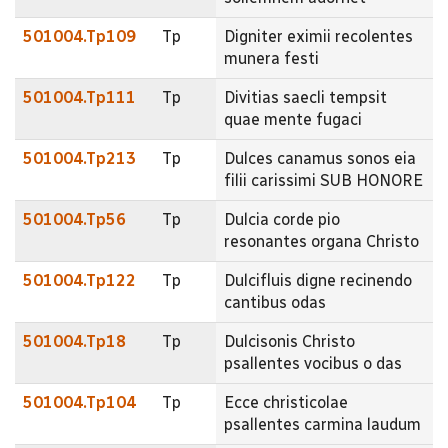
501004.Tp109
Tp
Digniter eximii recolentes
munera festi
501004.Tp111
Tp
Divitias saecli tempsit
quae mente fugaci
501004.Tp213
Tp
Dulces canamus sonos eia
filii carissimi SUB HONORE
501004.Tp56
Tp
Dulcia corde pio
resonantes organa Christo
501004.Tp122
Tp
Dulcifluis digne recinendo
cantibus odas
501004.Tp18
Tp
Dulcisonis Christo
psallentes vocibus o das
501004.Tp104
Tp
Ecce christicolae
psallentes carmina laudum