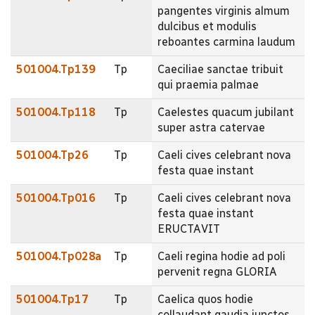
pangentes virginis almum
dulcibus et modulis
reboantes carmina laudum
501004.Tp139
Tp
Caeciliae sanctae tribuit
qui praemia palmae
501004.Tp118
Tp
Caelestes quacum jubilant
super astra catervae
501004.Tp26
Tp
Caeli cives celebrant nova
festa quae instant
501004.Tp016
Tp
Caeli cives celebrant nova
festa quae instant
ERUCTAVIT
501004.Tp028a
Tp
Caeli regina hodie ad poli
pervenit regna GLORIA
501004.Tp17
Tp
Caelica quos hodie
collaudant gaudia junctos