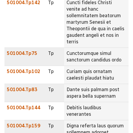
501004.Tp142
Tp
Cuncti fideles Christi
venite ad hanc
sollemnitatem beatorum
martyrum Senesii et
Theopontii de qua in caelis
gaudent angeli et nos in
terris
501004.Tp75
Tp
Cunctorumque simul
sanctorum candidus ordo
501004.Tp102
Tp
Curiam quis ornatam
caelesti plaudat hiatu
501004.Tp83
Tp
Dante suis palmam post
aspera bella supernam
501004.Tp144
Tp
Debitis laudibus
venerantes
501004.Tp159
Tp
Digna referta laus quorum
sollemnem adornet