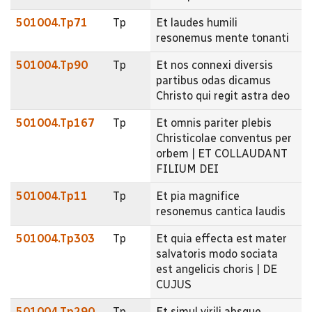
501004.Tp71
Tp
Et laudes humili
resonemus mente tonanti
501004.Tp90
Tp
Et nos connexi diversis
partibus odas dicamus
Christo qui regit astra deo
501004.Tp167
Tp
Et omnis pariter plebis
Christicolae conventus per
orbem | ET COLLAUDANT
FILIUM DEI
501004.Tp11
Tp
Et pia magnifice
resonemus cantica laudis
501004.Tp303
Tp
Et quia effecta est mater
salvatoris modo sociata
est angelicis choris | DE
CUJUS
501004.Tp290
Tp
Et simul virili absque