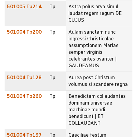
501005.Tp214
Tp
Astra polus arva simul
laudat regem regum DE
CUJUS
501004.Tp200
Tp
Aulam sanctam nunc
ingressi Christicolae
assumptionem Mariae
semper virginis
celebrantes ovanter |
GAUDEAMUS
501004.Tp128
Tp
Aurea post Christum
volumus si scandere regna
501004.Tp260
Tp
Benedictam collaudantes
dominam universae
machinae mundi
benedicunt | ET
COLLAUDANT
501004.Tp137
Tp
Caeciliae festum