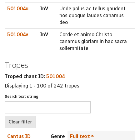
501004u
InV
Unde polus ac tellus gaudent
nos quoque laudes canamus
deo
501004v
InV
Corde et animo Christo
canamus gloriam in hac sacra
sollemnitate
Tropes
Troped chant ID:
501004
Displaying 1 - 100 of 242 tropes
Search text string
Cantus ID
Genre
Full text