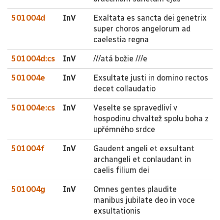
501004d
InV
Exaltata es sancta dei genetrix
super choros angelorum ad
caelestia regna
501004d:cs
InV
///atá božie ///e
501004e
InV
Exsultate justi in domino rectos
decet collaudatio
501004e:cs
InV
Veselte se spravedliví v
hospodinu chvaltež spolu boha z
upřémného srdce
501004f
InV
Gaudent angeli et exsultant
archangeli et conlaudant in
caelis filium dei
501004g
InV
Omnes gentes plaudite
manibus jubilate deo in voce
exsultationis