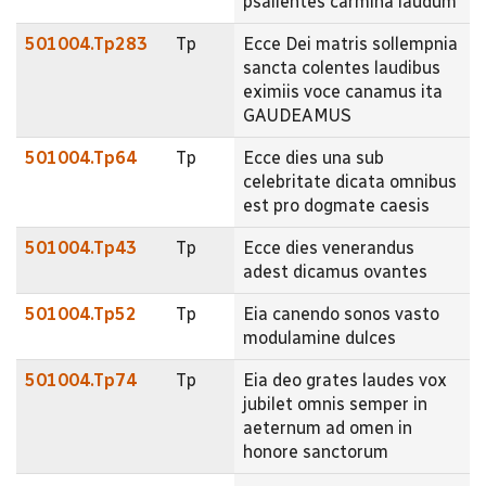
psallentes carmina laudum
501004.Tp283
Tp
Ecce Dei matris sollempnia
sancta colentes laudibus
eximiis voce canamus ita
GAUDEAMUS
501004.Tp64
Tp
Ecce dies una sub
celebritate dicata omnibus
est pro dogmate caesis
501004.Tp43
Tp
Ecce dies venerandus
adest dicamus ovantes
501004.Tp52
Tp
Eia canendo sonos vasto
modulamine dulces
501004.Tp74
Tp
Eia deo grates laudes vox
jubilet omnis semper in
aeternum ad omen in
honore sanctorum