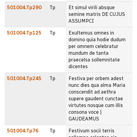
501004.Tp290
Tp
Et simul virili absque
semine matris DE CUJUS
ASSUMPCI
501004.Tp125
Tp
Exultemus omnes in
domino quia hodie dudum
per omnem celebratur
mundum de tanta
praecelsa sollemnitate
dicentes
501004.Tp245
Tp
Festiva per orbem adest
nunc dies qua alma Maria
conscendit ad aethra
supere gaudent cunctae
virtutes nosque cum illis
consona voce |
GAUDEAMUS
501004.Tp76
Tp
Festivum socii terris