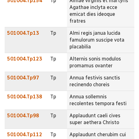
501004.Tp154
Tp
Almae virginis et martyris
Agathae inclyta ecce
emicat dies ideoque
fratres
501004.Tp13
Tp
Almi regis janua lucida
famulorum suscipe vota
placabilia
501004.Tp123
Tp
Alternis sonis modulos
promamus ovanter
501004.Tp97
Tp
Annua festivis sanctis
recinendo choreis
501004.Tp138
Tp
Annua sollemnis
recolentes tempora festi
501004.Tp98
Tp
Applaudunt caeli cives
super aethera Christo
501004.Tp112
Tp
Applaudunt cherubim cui