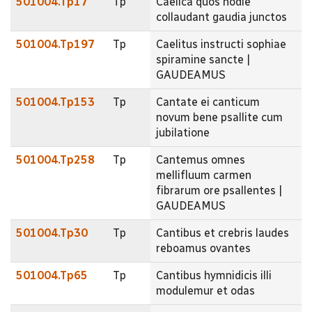
501004.Tp17
Tp
Caelica quos hodie
collaudant gaudia junctos
501004.Tp197
Tp
Caelitus instructi sophiae
spiramine sancte |
GAUDEAMUS
501004.Tp153
Tp
Cantate ei canticum
novum bene psallite cum
jubilatione
501004.Tp258
Tp
Cantemus omnes
mellifluum carmen
fibrarum ore psallentes |
GAUDEAMUS
501004.Tp30
Tp
Cantibus et crebris laudes
reboamus ovantes
501004.Tp65
Tp
Cantibus hymnidicis illi
modulemur et odas