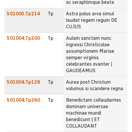
ac seraphimque beata
501005.Tp214
Tp
Astra polus arva simul
laudat regem regum DE
CUJUS
501004.Tp200
Tp
Aulam sanctam nunc
ingressi Christicolae
assumptionem Mariae
semper virginis
celebrantes ovanter |
GAUDEAMUS
501004.Tp128
Tp
Aurea post Christum
volumus si scandere regna
501004.Tp260
Tp
Benedictam collaudantes
dominam universae
machinae mundi
benedicunt | ET
COLLAUDANT