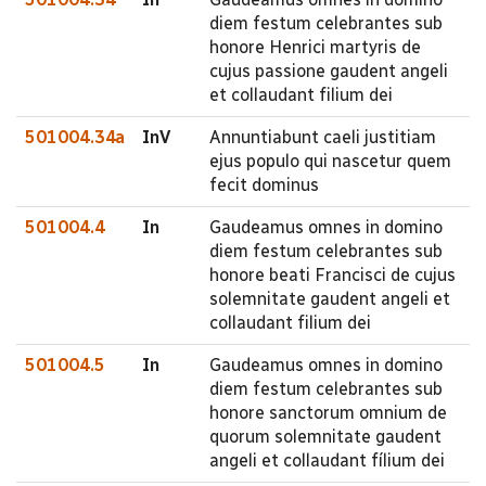
diem festum celebrantes sub
honore Henrici martyris de
cujus passione gaudent angeli
et collaudant filium dei
501004.34a
InV
Annuntiabunt caeli justitiam
ejus populo qui nascetur quem
fecit dominus
501004.4
In
Gaudeamus omnes in domino
diem festum celebrantes sub
honore beati Francisci de cujus
solemnitate gaudent angeli et
collaudant filium dei
501004.5
In
Gaudeamus omnes in domino
diem festum celebrantes sub
honore sanctorum omnium de
quorum solemnitate gaudent
angeli et collaudant fílium dei