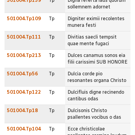
501004.Tp159
Tp
Digna referta laus quorum
sollemnem adornet
501004.Tp109
Tp
Digniter eximii recolentes
munera festi
501004.Tp111
Tp
Divitias saecli tempsit
quae mente fugaci
501004.Tp213
Tp
Dulces canamus sonos eia
filii carissimi SUB HONORE
501004.Tp56
Tp
Dulcia corde pio
resonantes organa Christo
501004.Tp122
Tp
Dulcifluis digne recinendo
cantibus odas
501004.Tp18
Tp
Dulcisonis Christo
psallentes vocibus o das
501004.Tp104
Tp
Ecce christicolae