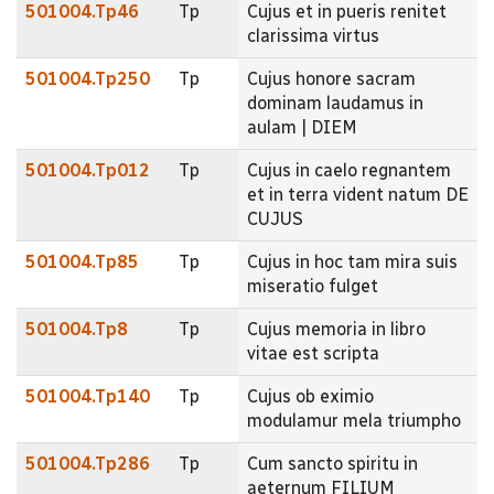
501004.Tp46
Tp
Cujus et in pueris renitet
clarissima virtus
501004.Tp250
Tp
Cujus honore sacram
dominam laudamus in
aulam | DIEM
501004.Tp012
Tp
Cujus in caelo regnantem
et in terra vident natum DE
CUJUS
501004.Tp85
Tp
Cujus in hoc tam mira suis
miseratio fulget
501004.Tp8
Tp
Cujus memoria in libro
vitae est scripta
501004.Tp140
Tp
Cujus ob eximio
modulamur mela triumpho
501004.Tp286
Tp
Cum sancto spiritu in
aeternum FILIUM