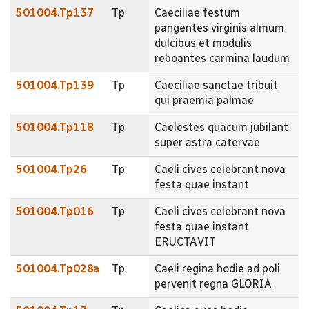
501004.Tp137
Tp
Caeciliae festum
pangentes virginis almum
dulcibus et modulis
reboantes carmina laudum
501004.Tp139
Tp
Caeciliae sanctae tribuit
qui praemia palmae
501004.Tp118
Tp
Caelestes quacum jubilant
super astra catervae
501004.Tp26
Tp
Caeli cives celebrant nova
festa quae instant
501004.Tp016
Tp
Caeli cives celebrant nova
festa quae instant
ERUCTAVIT
501004.Tp028a
Tp
Caeli regina hodie ad poli
pervenit regna GLORIA