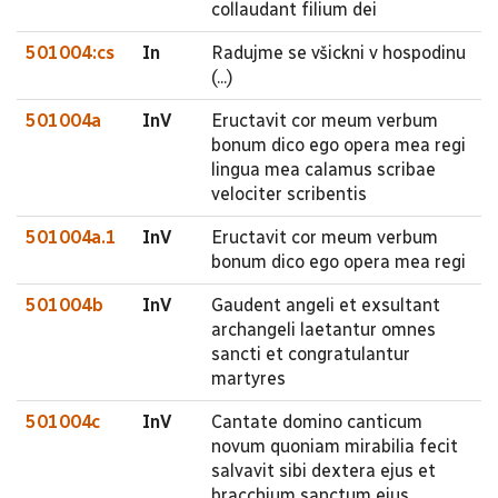
collaudant filium dei
501004:cs
In
Radujme se všickni v hospodinu
(...)
501004a
InV
Eructavit cor meum verbum
bonum dico ego opera mea regi
lingua mea calamus scribae
velociter scribentis
501004a.1
InV
Eructavit cor meum verbum
bonum dico ego opera mea regi
501004b
InV
Gaudent angeli et exsultant
archangeli laetantur omnes
sancti et congratulantur
martyres
501004c
InV
Cantate domino canticum
novum quoniam mirabilia fecit
salvavit sibi dextera ejus et
bracchium sanctum ejus