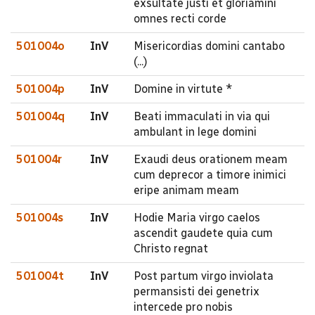
exsultate justi et gloriamini
omnes recti corde
501004o
InV
Misericordias domini cantabo
(...)
501004p
InV
Domine in virtute *
501004q
InV
Beati immaculati in via qui
ambulant in lege domini
501004r
InV
Exaudi deus orationem meam
cum deprecor a timore inimici
eripe animam meam
501004s
InV
Hodie Maria virgo caelos
ascendit gaudete quia cum
Christo regnat
501004t
InV
Post partum virgo inviolata
permansisti dei genetrix
intercede pro nobis