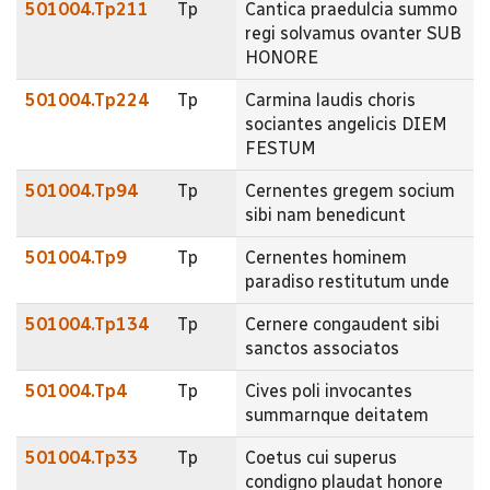
501004.Tp211
Tp
Cantica praedulcia summo
regi solvamus ovanter SUB
HONORE
501004.Tp224
Tp
Carmina laudis choris
sociantes angelicis DIEM
FESTUM
501004.Tp94
Tp
Cernentes gregem socium
sibi nam benedicunt
501004.Tp9
Tp
Cernentes hominem
paradiso restitutum unde
501004.Tp134
Tp
Cernere congaudent sibi
sanctos associatos
501004.Tp4
Tp
Cives poli invocantes
summarnque deitatem
501004.Tp33
Tp
Coetus cui superus
condigno plaudat honore