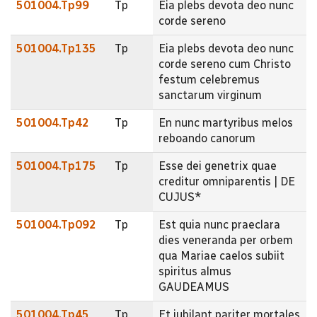
501004.Tp99
Tp
Eia plebs devota deo nunc
corde sereno
501004.Tp135
Tp
Eia plebs devota deo nunc
corde sereno cum Christo
festum celebremus
sanctarum virginum
501004.Tp42
Tp
En nunc martyribus melos
reboando canorum
501004.Tp175
Tp
Esse dei genetrix quae
creditur omniparentis | DE
CUJUS*
501004.Tp092
Tp
Est quia nunc praeclara
dies veneranda per orbem
qua Mariae caelos subiit
spiritus almus
GAUDEAMUS
501004.Tp45
Tp
Et jubilant pariter mortales