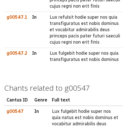
cujus regni non erit finis
g00547.1
In
Lux refulsit hodie super nos quia
transfiguratus est nobis dominus
et vocabitur admirabilis deus
princeps pacis pater futuri saeculi
cujus regni non erit finis
g00547.2
In
Lux fulgebit hodie super nos quia
transfiguratus est nobis dominus
Chants related to g00547
Cantus ID
Genre
Full text
g00547
In
Lux fulgebit hodie super nos
quia natus est nobis dominus et
vocabitur admirabilis deus