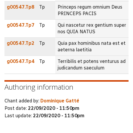
g00547.Tp8
Tp
Princeps regum omnium Deus
PRINCEPS PACIS
g00547.Tp7
Tp
Qui nascetur rex gentium super
nos QUIA NATUS
g00547.Tp2
Tp
Quia pax hominibus nata est et
aeterna laetitia
g00547.Tp4
Tp
Terribilis et potens venturus ad
judicandum saeculum
Authoring information
Chant added by:
Dominique Gatté
Post date:
22/09/2020 - 11:50pm
Last update:
22/09/2020 - 11:50pm