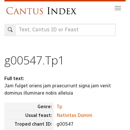
Skip
Togg
to
navig
main
content
g00547.Tp1
Full text:
Jam fulget oriens jam praecurrunt signa jam venit
dominus illuminare nobis alleluia
Genre:
Tp
Usual feast:
Nativitas Domini
Troped chant ID:
g00547