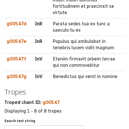
fortitudinem et praecinxit se
virtute
g00547d
InR
Parata sedes tua ex tunc a
saeculo tu es
g00547e
InR
Populus qui ambulabat in
tenebris lucem vidit magnum
g00547f
InV
Etenim firmavit orbem terrae
qui non commovebitur
g00547g
InV
Benedictus qui venit in nomine
Tropes
Troped chant ID:
g00547
Displaying 1 - 8 of 8 tropes
Search text string