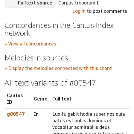
Fulltext source:
Corpus troporum I
Log in
to post comments
Concordances in the Cantus Index
network
» View all concordances
Melodies in sources
» Display the melodies connected with this chant
All text variants of g00547
Cantus
Genre
Full text
ID
g00547
In
Lux fulgebit hodie super nos quia
natus est nobis dominus et
vocabitur admirabilis deus
princeps pacis pater futuri saeculi