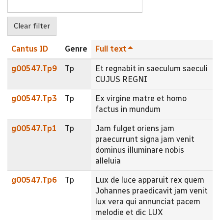
Cantus ID
Genre
Full text
g00547.Tp9
Tp
Et regnabit in saeculum saeculi
CUJUS REGNI
g00547.Tp3
Tp
Ex virgine matre et homo
factus in mundum
g00547.Tp1
Tp
Jam fulget oriens jam
praecurrunt signa jam venit
dominus illuminare nobis
alleluia
g00547.Tp6
Tp
Lux de luce apparuit rex quem
Johannes praedicavit jam venit
lux vera qui annunciat pacem
melodie et dic LUX