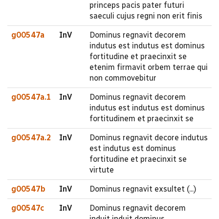
princeps pacis pater futuri
saeculi cujus regni non erit finis
g00547a
InV
Dominus regnavit decorem
indutus est indutus est dominus
fortitudine et praecinxit se
etenim firmavit orbem terrae qui
non commovebitur
g00547a.1
InV
Dominus regnavit decorem
indutus est indutus est dominus
fortitudinem et praecinxit se
g00547a.2
InV
Dominus regnavit decore indutus
est indutus est dominus
fortitudine et praecinxit se
virtute
g00547b
InV
Dominus regnavit exsultet (...)
g00547c
InV
Dominus regnavit decorem
induit induit dominus