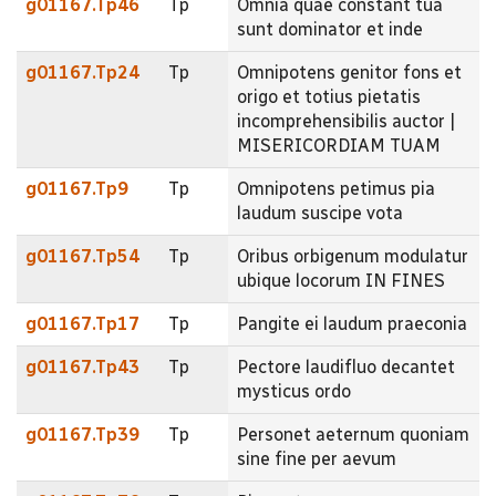
g01167.Tp46
Tp
Omnia quae constant tua
sunt dominator et inde
g01167.Tp24
Tp
Omnipotens genitor fons et
origo et totius pietatis
incomprehensibilis auctor |
MISERICORDIAM TUAM
g01167.Tp9
Tp
Omnipotens petimus pia
laudum suscipe vota
g01167.Tp54
Tp
Oribus orbigenum modulatur
ubique locorum IN FINES
g01167.Tp17
Tp
Pangite ei laudum praeconia
g01167.Tp43
Tp
Pectore laudifluo decantet
mysticus ordo
g01167.Tp39
Tp
Personet aeternum quoniam
sine fine per aevum