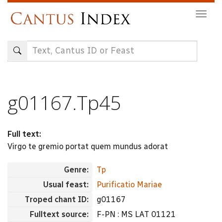
Skip
Togg
to
navig
main
content
g01167.Tp45
Full text:
Virgo te gremio portat quem mundus adorat
Genre:
Tp
Usual feast:
Purificatio Mariae
Troped chant ID:
g01167
Fulltext source:
F-PN : MS LAT 01121