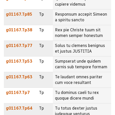
cupiere videmus
g01167.Tp85
Tp
Responsum accepit Simeon
a spiritu sancto
g01167.Tp38
Tp
Rex pie Christe tuum sit
nomen semper honestum
g01167.Tp77
Tp
Solus tu clemens benignus
et justus JUSTITIA
g01167.Tp53
Tp
Sumpserat unde quidem
carnis sub tempore formam
g01167.Tp63
Tp
Te laudant omnes pariter
cum voce resultant
g01167.Tp7
Tp
Tu dominus caeli tu rex
quoque dicere mundi
g01167.Tp64
Tp
Tu totus dexter justus
judexque venturus