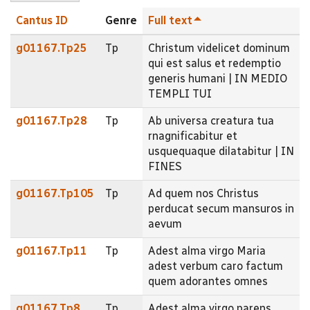
Cantus ID
Genre
Full text
g01167.Tp25
Tp
Christum videlicet dominum
qui est salus et redemptio
generis humani | IN MEDIO
TEMPLI TUI
g01167.Tp28
Tp
Ab universa creatura tua
rnagnificabitur et
usquequaque dilatabitur | IN
FINES
g01167.Tp105
Tp
Ad quem nos Christus
perducat secum mansuros in
aevum
g01167.Tp11
Tp
Adest alma virgo Maria
adest verbum caro factum
quem adorantes omnes
g01167.Tp8
Tp
Adest alma virgo parens