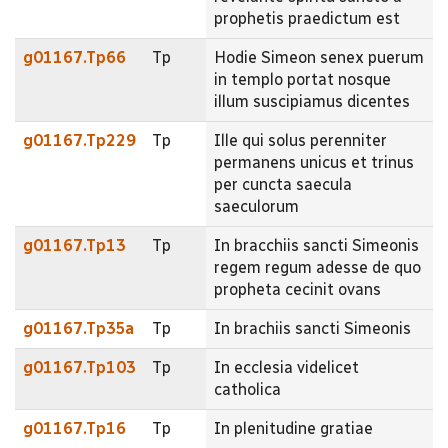
prophetis praedictum est
g01167.Tp66
Tp
Hodie Simeon senex puerum
in templo portat nosque
illum suscipiamus dicentes
g01167.Tp229
Tp
Ille qui solus perenniter
permanens unicus et trinus
per cuncta saecula
saeculorum
g01167.Tp13
Tp
In bracchiis sancti Simeonis
regem regum adesse de quo
propheta cecinit ovans
g01167.Tp35a
Tp
In brachiis sancti Simeonis
g01167.Tp103
Tp
In ecclesia videlicet
catholica
g01167.Tp16
Tp
In plenitudine gratiae