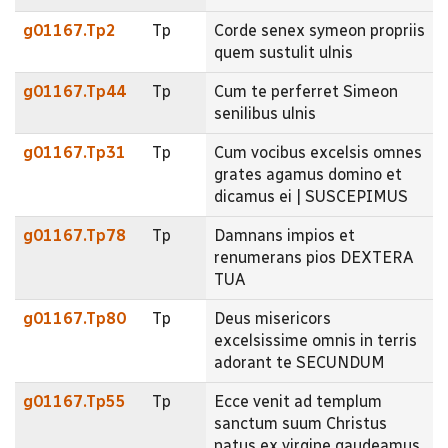
g01167.Tp2
Tp
Corde senex symeon propriis
quem sustulit ulnis
g01167.Tp44
Tp
Cum te perferret Simeon
senilibus ulnis
g01167.Tp31
Tp
Cum vocibus excelsis omnes
grates agamus domino et
dicamus ei | SUSCEPIMUS
g01167.Tp78
Tp
Damnans impios et
renumerans pios DEXTERA
TUA
g01167.Tp80
Tp
Deus misericors
excelsissime omnis in terris
adorant te SECUNDUM
g01167.Tp55
Tp
Ecce venit ad templum
sanctum suum Christus
natus ex virgine gaudeamus