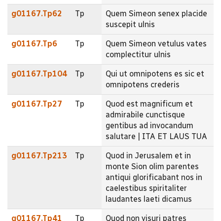
g01167.Tp62
Tp
Quem Simeon senex placide
suscepit ulnis
g01167.Tp6
Tp
Quem Simeon vetulus vates
complectitur ulnis
g01167.Tp104
Tp
Qui ut omnipotens es sic et
omnipotens crederis
g01167.Tp27
Tp
Quod est magnificum et
admirabile cunctisque
gentibus ad invocandum
salutare | ITA ET LAUS TUA
g01167.Tp213
Tp
Quod in Jerusalem et in
monte Sion olim parentes
antiqui glorificabant nos in
caelestibus spiritaliter
laudantes laeti dicamus
g01167.Tp41
Tp
Quod non visuri patres