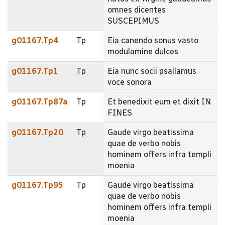
omnes dicentes
SUSCEPIMUS
g01167.Tp4
Tp
Eia canendo sonus vasto
modulamine dulces
g01167.Tp1
Tp
Eia nunc socii psallamus
voce sonora
g01167.Tp87a
Tp
Et benedixit eum et dixit IN
FINES
g01167.Tp20
Tp
Gaude virgo beatissima
quae de verbo nobis
hominem offers infra templi
moenia
g01167.Tp95
Tp
Gaude virgo beatissima
quae de verbo nobis
hominem offers infra templi
moenia