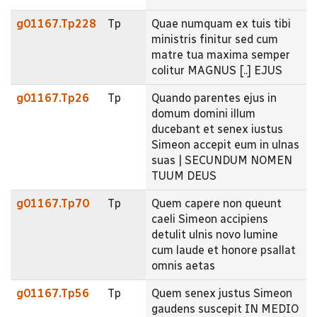
g01167.Tp228
Tp
Quae numquam ex tuis tibi
ministris finitur sed cum
matre tua maxima semper
colitur MAGNUS [..] EJUS
g01167.Tp26
Tp
Quando parentes ejus in
domum domini illum
ducebant et senex iustus
Simeon accepit eum in ulnas
suas | SECUNDUM NOMEN
TUUM DEUS
g01167.Tp70
Tp
Quem capere non queunt
caeli Simeon accipiens
detulit ulnis novo lumine
cum laude et honore psallat
omnis aetas
g01167.Tp56
Tp
Quem senex justus Simeon
gaudens suscepit IN MEDIO