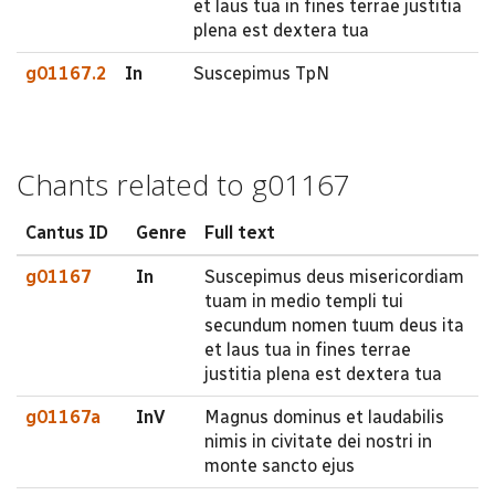
et laus tua in fines terrae justitia
plena est dextera tua
g01167.2
In
Suscepimus TpN
Chants related to g01167
Cantus ID
Genre
Full text
g01167
In
Suscepimus deus misericordiam
tuam in medio templi tui
secundum nomen tuum deus ita
et laus tua in fines terrae
justitia plena est dextera tua
g01167a
InV
Magnus dominus et laudabilis
nimis in civitate dei nostri in
monte sancto ejus