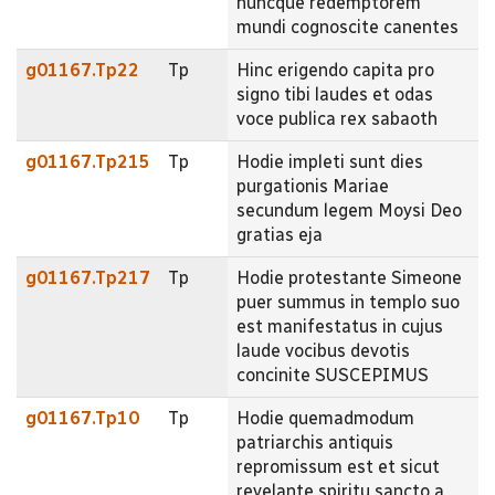
huncque redemptorem
mundi cognoscite canentes
g01167.Tp22
Tp
Hinc erigendo capita pro
signo tibi laudes et odas
voce publica rex sabaoth
g01167.Tp215
Tp
Hodie impleti sunt dies
purgationis Mariae
secundum legem Moysi Deo
gratias eja
g01167.Tp217
Tp
Hodie protestante Simeone
puer summus in templo suo
est manifestatus in cujus
laude vocibus devotis
concinite SUSCEPIMUS
g01167.Tp10
Tp
Hodie quemadmodum
patriarchis antiquis
repromissum est et sicut
revelante spiritu sancto a