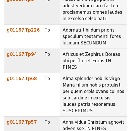
adest verbum caro factum
proclamemus omnes laudes
in excelso celso patri
g01167.Tp226
Tp
Adornati tibi dum prioris
speculum testamenti fores
lucidum SECUNDUM
g01167.Tp94
Tp
Africus et Zephirus Boreas
ubi perflat et Eurus IN
FINES
g01167.Tp68
Tp
Alma splendor nobilis virgo
Maria filium nobis protulisti
per quem orbis ovans cui nos
sub cardine in excelsis
laudes patris resonemus
SUSCEPIMUS
g01167.Tp57
Tp
Anna vidua Christum agnovit
advenisse IN FINES