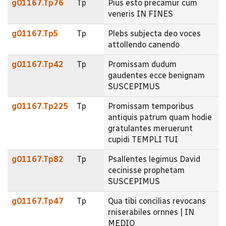
g01167.Tp76
Tp
Pius esto precamur cum
veneris IN FINES
g01167.Tp5
Tp
Plebs subjecta deo voces
attollendo canendo
g01167.Tp42
Tp
Promissam dudum
gaudentes ecce benignam
SUSCEPIMUS
g01167.Tp225
Tp
Promissam temporibus
antiquis patrum quam hodie
gratulantes meruerunt
cupidi TEMPLI TUI
g01167.Tp82
Tp
Psallentes legimus David
cecinisse prophetam
SUSCEPIMUS
g01167.Tp47
Tp
Qua tibi concilias revocans
rniserabiles ornnes | IN
MEDIO