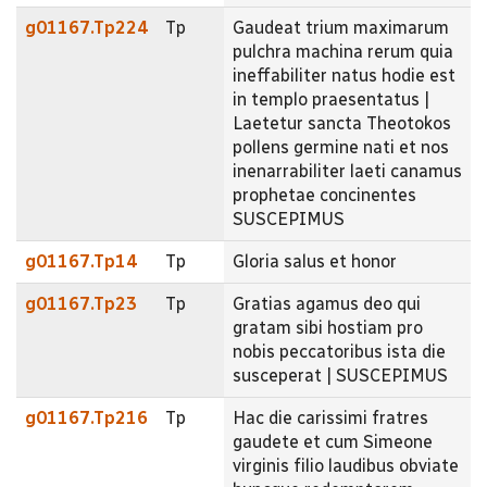
g01167.Tp224
Tp
Gaudeat trium maximarum
pulchra machina rerum quia
ineffabiliter natus hodie est
in templo praesentatus |
Laetetur sancta Theotokos
pollens germine nati et nos
inenarrabiliter laeti canamus
prophetae concinentes
SUSCEPIMUS
g01167.Tp14
Tp
Gloria salus et honor
g01167.Tp23
Tp
Gratias agamus deo qui
gratam sibi hostiam pro
nobis peccatoribus ista die
susceperat | SUSCEPIMUS
g01167.Tp216
Tp
Hac die carissimi fratres
gaudete et cum Simeone
virginis filio laudibus obviate