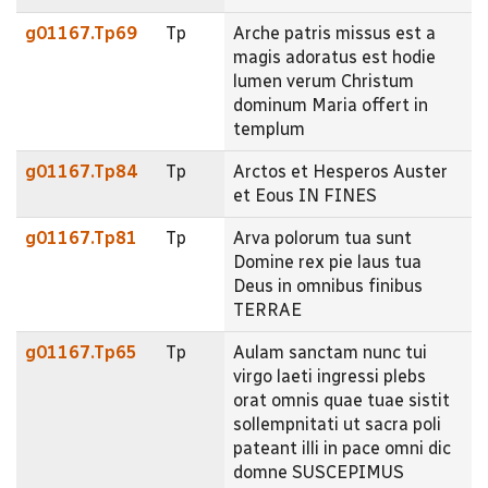
g01167.Tp69
Tp
Arche patris missus est a
magis adoratus est hodie
lumen verum Christum
dominum Maria offert in
templum
g01167.Tp84
Tp
Arctos et Hesperos Auster
et Eous IN FINES
g01167.Tp81
Tp
Arva polorum tua sunt
Domine rex pie laus tua
Deus in omnibus finibus
TERRAE
g01167.Tp65
Tp
Aulam sanctam nunc tui
virgo laeti ingressi plebs
orat omnis quae tuae sistit
sollempnitati ut sacra poli
pateant illi in pace omni dic
domne SUSCEPIMUS