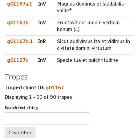
g01167a.1
InV
Magnus dominus et laudabilis
valde*
g01167b
InV
Eructavit cor meum verbum
bonum (...)
g01167b.1
InR
Sicut audivimus ita et vidimus in
civitate domini virtutum
g01167c
InV
Specie tua et pulchritudine
Tropes
Troped chant ID:
g01167
Displaying 1 - 90 of 90 tropes
Search text string