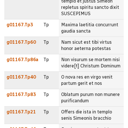
templo et justus Simeon
repletus spiritu sancto dixit
SUSCEPIMUS
g01167.Tp3
Tp
Maxima laetitia concurrunt
gaudia sancta
g01167.Tp60
Tp
Nam sicut est tibi virtus
honor aeterna potestas
g01167.Tp86a
Tp
Non visurum se mortem nisi
videre[t] Christum Dominum
g01167.Tp40
Tp
O nova res en virgo venit
partum gerit et nos
g01167.Tp83
Tp
Oblatum purum non munere
purificandum
g01167.Tp21
Tp
Offers die ista in templo
senis Simeonis bracchio