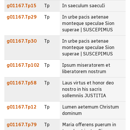
g01167.Tp15
Tp
In saeculum saecuIi
g01167.Tp29
Tp
In urbe pacis aetenae
monteque speculae Sion
superae | SUSCEPIMUS
g01167.Tp30
Tp
In urbe pacis aetenae
monteque speculae Sion
superae | SUSCEPIMUS
g01167.Tp102
Tp
Ipsum miseratorem et
liberatorem nostrum
g01167.Tp58
Tp
Laus virtus et honor deo
nostro in his sacris
sollemniis JUSTITIA
g01167.Tp12
Tp
Lumen aetemum Christum
dominum
g01167.Tp79
Tp
Maria offerens puerum in