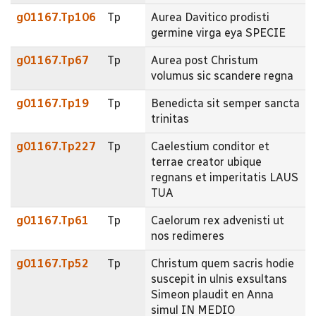
g01167.Tp106
Tp
Aurea Davitico prodisti
germine virga eya SPECIE
g01167.Tp67
Tp
Aurea post Christum
volumus sic scandere regna
g01167.Tp19
Tp
Benedicta sit semper sancta
trinitas
g01167.Tp227
Tp
Caelestium conditor et
terrae creator ubique
regnans et imperitatis LAUS
TUA
g01167.Tp61
Tp
Caelorum rex advenisti ut
nos redimeres
g01167.Tp52
Tp
Christum quem sacris hodie
suscepit in ulnis exsultans
Simeon plaudit en Anna
simul IN MEDIO