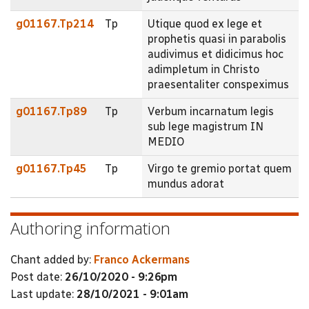
g01167.Tp214
Tp
Utique quod ex lege et
prophetis quasi in parabolis
audivimus et didicimus hoc
adimpletum in Christo
praesentaliter conspeximus
g01167.Tp89
Tp
Verbum incarnatum legis
sub lege magistrum IN
MEDIO
g01167.Tp45
Tp
Virgo te gremio portat quem
mundus adorat
Authoring information
Chant added by:
Franco Ackermans
Post date:
26/10/2020 - 9:26pm
Last update:
28/10/2021 - 9:01am