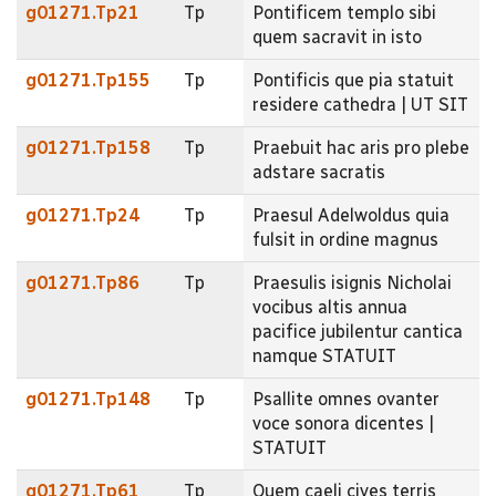
g01271.Tp21
Tp
Pontificem templo sibi
quem sacravit in isto
g01271.Tp155
Tp
Pontificis que pia statuit
residere cathedra | UT SIT
g01271.Tp158
Tp
Praebuit hac aris pro plebe
adstare sacratis
g01271.Tp24
Tp
Praesul Adelwoldus quia
fulsit in ordine magnus
g01271.Tp86
Tp
Praesulis isignis Nicholai
vocibus altis annua
pacifice jubilentur cantica
namque STATUIT
g01271.Tp148
Tp
Psallite omnes ovanter
voce sonora dicentes |
STATUIT
g01271.Tp61
Tp
Quem caeli cives terris