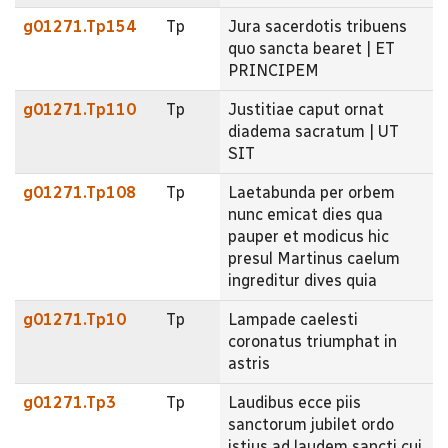
g01271.Tp154
Tp
Jura sacerdotis tribuens
quo sancta bearet | ET
PRINCIPEM
g01271.Tp110
Tp
Justitiae caput ornat
diadema sacratum | UT
SIT
g01271.Tp108
Tp
Laetabunda per orbem
nunc emicat dies qua
pauper et modicus hic
presul Martinus caelum
ingreditur dives quia
g01271.Tp10
Tp
Lampade caelesti
coronatus triumphat in
astris
g01271.Tp3
Tp
Laudibus ecce piis
sanctorum jubilet ordo
istius ad laudem sancti cui