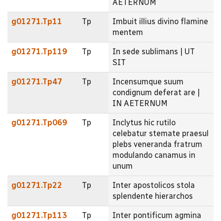
AETERNUM
g01271.Tp11
Tp
Imbuit illius divino flamine
mentem
g01271.Tp119
Tp
In sede sublimans | UT
SIT
g01271.Tp47
Tp
Incensumque suum
condignum deferat are |
IN AETERNUM
g01271.Tp069
Tp
Inclytus hic rutilo
celebatur stemate praesul
plebs veneranda fratrum
modulando canamus in
unum
g01271.Tp22
Tp
Inter apostolicos stola
splendente hierarchos
g01271.Tp113
Tp
Inter pontificum agmina