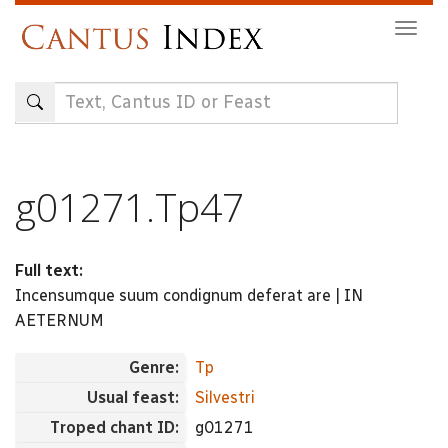
Skip
Togg
to
navig
main
content
g01271.Tp47
Full text:
Incensumque suum condignum deferat are | IN
AETERNUM
Genre:
Tp
Usual feast:
Silvestri
Troped chant ID:
g01271