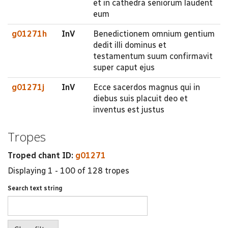
et in cathedra seniorum laudent
eum
g01271h
InV
Benedictionem omnium gentium
dedit illi dominus et
testamentum suum confirmavit
super caput ejus
g01271j
InV
Ecce sacerdos magnus qui in
diebus suis placuit deo et
inventus est justus
Tropes
Troped chant ID:
g01271
Displaying 1 - 100 of 128 tropes
Search text string