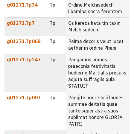
g01271.Tp34
Tp
Ordine Melchisedech
libamina sacra ferentem
g01271.Tp7
Tp
Os kereos kata tin taxin
Melchisedech
g01271.Tp068
Tp
Palma decoris velut lucet
aether in ordine Phebi
g01271.Tp147
Tp
Pangamus omnes
praeconia festivitatis
hodierne Martialis presulis
adjuta suffragiis quia |
STATUIT
g01271.Tp007
Tp
Pangite nunc socii laudes
summae deitatis quae
tanto super astra suos
sublimat honore GLORIA
PATRI