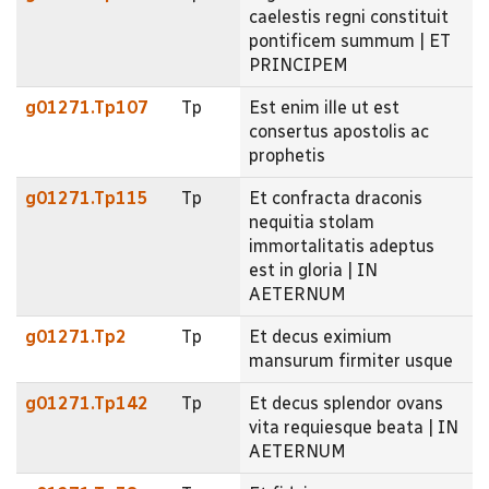
caelestis regni constituit
pontificem summum | ET
PRINCIPEM
g01271.Tp107
Tp
Est enim ille ut est
consertus apostolis ac
prophetis
g01271.Tp115
Tp
Et confracta draconis
nequitia stolam
immortalitatis adeptus
est in gloria | IN
AETERNUM
g01271.Tp2
Tp
Et decus eximium
mansurum firmiter usque
g01271.Tp142
Tp
Et decus splendor ovans
vita requiesque beata | IN
AETERNUM