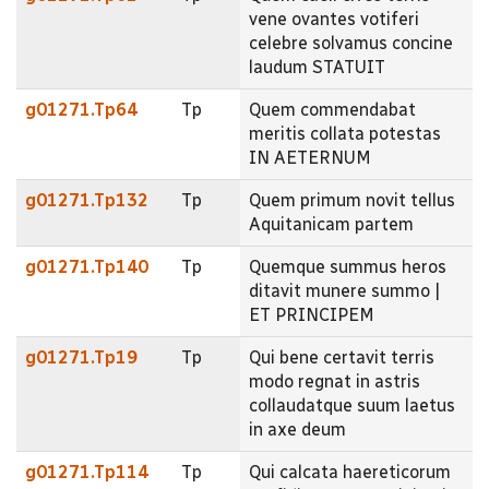
vene ovantes votiferi
celebre solvamus concine
laudum STATUIT
g01271.Tp64
Tp
Quem commendabat
meritis collata potestas
IN AETERNUM
g01271.Tp132
Tp
Quem primum novit tellus
Aquitanicam partem
g01271.Tp140
Tp
Quemque summus heros
ditavit munere summo |
ET PRINCIPEM
g01271.Tp19
Tp
Qui bene certavit terris
modo regnat in astris
collaudatque suum laetus
in axe deum
g01271.Tp114
Tp
Qui calcata haereticorum