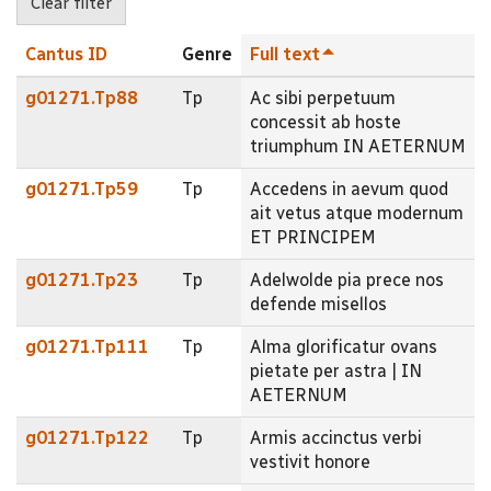
Cantus ID
Genre
Full text
g01271.Tp88
Tp
Ac sibi perpetuum
concessit ab hoste
triumphum IN AETERNUM
g01271.Tp59
Tp
Accedens in aevum quod
ait vetus atque modernum
ET PRINCIPEM
g01271.Tp23
Tp
Adelwolde pia prece nos
defende misellos
g01271.Tp111
Tp
Alma glorificatur ovans
pietate per astra | IN
AETERNUM
g01271.Tp122
Tp
Armis accinctus verbi
vestivit honore