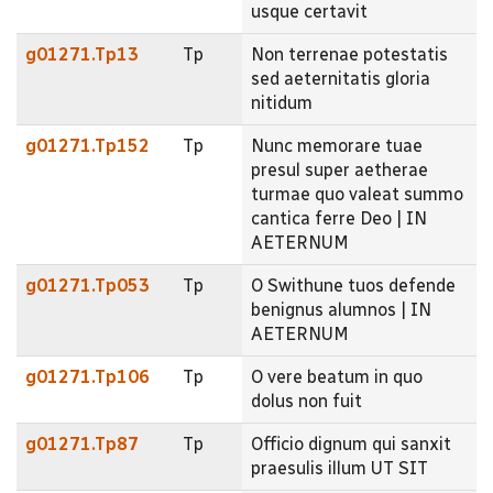
usque certavit
g01271.Tp13
Tp
Non terrenae potestatis
sed aeternitatis gloria
nitidum
g01271.Tp152
Tp
Nunc memorare tuae
presul super aetherae
turmae quo valeat summo
cantica ferre Deo | IN
AETERNUM
g01271.Tp053
Tp
O Swithune tuos defende
benignus alumnos | IN
AETERNUM
g01271.Tp106
Tp
O vere beatum in quo
dolus non fuit
g01271.Tp87
Tp
Officio dignum qui sanxit
praesulis illum UT SIT