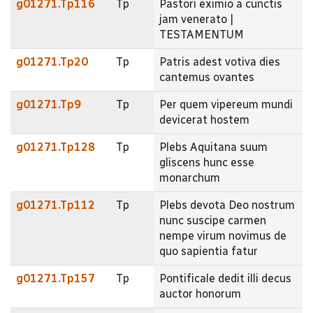
g01271.Tp116
Tp
Pastori eximio a cunctis
jam venerato |
TESTAMENTUM
g01271.Tp20
Tp
Patris adest votiva dies
cantemus ovantes
g01271.Tp9
Tp
Per quem vipereum mundi
devicerat hostem
g01271.Tp128
Tp
Plebs Aquitana suum
gliscens hunc esse
monarchum
g01271.Tp112
Tp
Plebs devota Deo nostrum
nunc suscipe carmen
nempe virum novimus de
quo sapientia fatur
g01271.Tp157
Tp
Pontificale dedit illi decus
auctor honorum