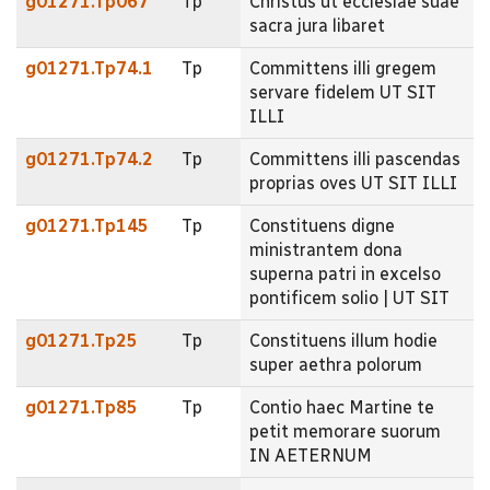
g01271.Tp067
Tp
Christus ut ecclesiae suae
sacra jura libaret
g01271.Tp74.1
Tp
Committens illi gregem
servare fidelem UT SIT
ILLI
g01271.Tp74.2
Tp
Committens illi pascendas
proprias oves UT SIT ILLI
g01271.Tp145
Tp
Constituens digne
ministrantem dona
superna patri in excelso
pontificem solio | UT SIT
g01271.Tp25
Tp
Constituens illum hodie
super aethra polorum
g01271.Tp85
Tp
Contio haec Martine te
petit memorare suorum
IN AETERNUM