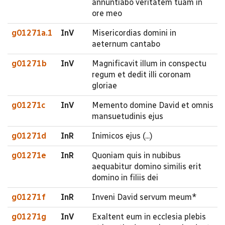
annuntiabo veritatem tuam in
ore meo
g01271a.1
InV
Misericordias domini in
aeternum cantabo
g01271b
InV
Magnificavit illum in conspectu
regum et dedit illi coronam
gloriae
g01271c
InV
Memento domine David et omnis
mansuetudinis ejus
g01271d
InR
Inimicos ejus (...)
g01271e
InR
Quoniam quis in nubibus
aequabitur domino similis erit
domino in filiis dei
g01271f
InR
Inveni David servum meum*
g01271g
InV
Exaltent eum in ecclesia plebis