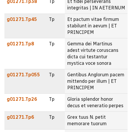
g01271.Tp38
Tp
Et fidei perseverans
integritas | IN AETERNUM
g01271.Tp45
Tp
Et pactum vitae firmum
stabilunt in aevum | ET
PRINCIPEM
g01271.Tp8
Tp
Gemma dei Martinus
adest virtute coruscans
dicta cui testantur
mystica voce sonora
g01271.Tp055
Tp
Gentibus Anglorum pacem
mittendo per illum | ET
PRINCIPEM
g01271.Tp26
Tp
Gloria splendor honor
decus et veneratio perpes
g01271.Tp6
Tp
Grex tuus N. petit
memorare tuorum