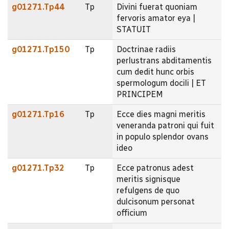
g01271.Tp44
Tp
Divini fuerat quoniam
fervoris amator eya |
STATUIT
g01271.Tp150
Tp
Doctrinae radiis
perlustrans abditamentis
cum dedit hunc orbis
spermologum docili | ET
PRINCIPEM
g01271.Tp16
Tp
Ecce dies magni meritis
veneranda patroni qui fuit
in populo splendor ovans
ideo
g01271.Tp32
Tp
Ecce patronus adest
meritis signisque
refulgens de quo
dulcisonum personat
officium