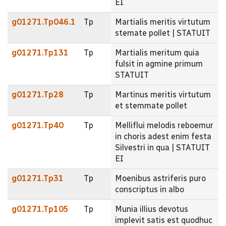
EI
g01271.Tp046.1
Tp
Martialis meritis virtutum
stemate pollet | STATUIT
g01271.Tp131
Tp
Martialis meritum quia
fulsit in agmine primum
STATUIT
g01271.Tp28
Tp
Martinus meritis virtutum
et stemmate pollet
g01271.Tp40
Tp
Melliflui melodis reboemur
in choris adest enim festa
Silvestri in qua | STATUIT
EI
g01271.Tp31
Tp
Moenibus astriferis puro
conscriptus in albo
g01271.Tp105
Tp
Munia illius devotus
implevit satis est quodhuc