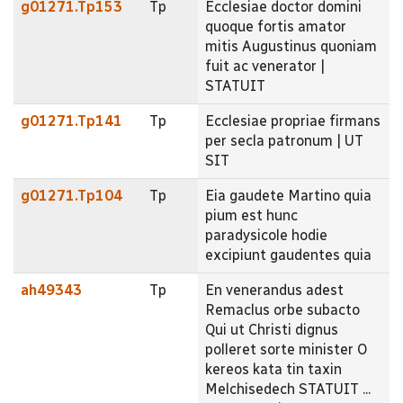
g01271.Tp153
Tp
Ecclesiae doctor domini
quoque fortis amator
mitis Augustinus quoniam
fuit ac venerator |
STATUIT
g01271.Tp141
Tp
Ecclesiae propriae firmans
per secla patronum | UT
SIT
g01271.Tp104
Tp
Eia gaudete Martino quia
pium est hunc
paradysicole hodie
excipiunt gaudentes quia
ah49343
Tp
En venerandus adest
Remaclus orbe subacto
Qui ut Christi dignus
polleret sorte minister O
kereos kata tin taxin
Melchisedech STATUIT ...