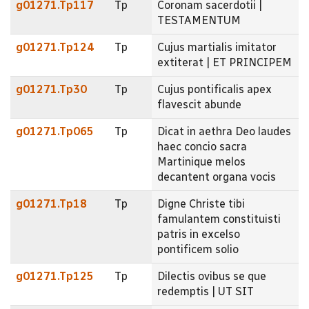
g01271.Tp117
Tp
Coronam sacerdotii |
TESTAMENTUM
g01271.Tp124
Tp
Cujus martialis imitator
extiterat | ET PRINCIPEM
g01271.Tp30
Tp
Cujus pontificalis apex
flavescit abunde
g01271.Tp065
Tp
Dicat in aethra Deo laudes
haec concio sacra
Martinique melos
decantent organa vocis
g01271.Tp18
Tp
Digne Christe tibi
famulantem constituisti
patris in excelso
pontificem solio
g01271.Tp125
Tp
Dilectis ovibus se que
redemptis | UT SIT