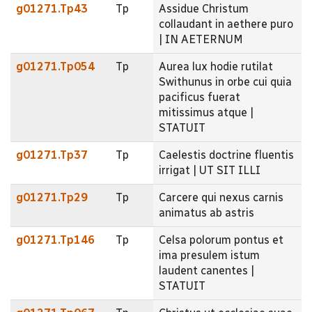
g01271.Tp43
Tp
Assidue Christum
collaudant in aethere puro
| IN AETERNUM
g01271.Tp054
Tp
Aurea lux hodie rutilat
Swithunus in orbe cui quia
pacificus fuerat
mitissimus atque |
STATUIT
g01271.Tp37
Tp
Caelestis doctrine fluentis
irrigat | UT SIT ILLI
g01271.Tp29
Tp
Carcere qui nexus carnis
animatus ab astris
g01271.Tp146
Tp
Celsa polorum pontus et
ima presulem istum
laudent canentes |
STATUIT