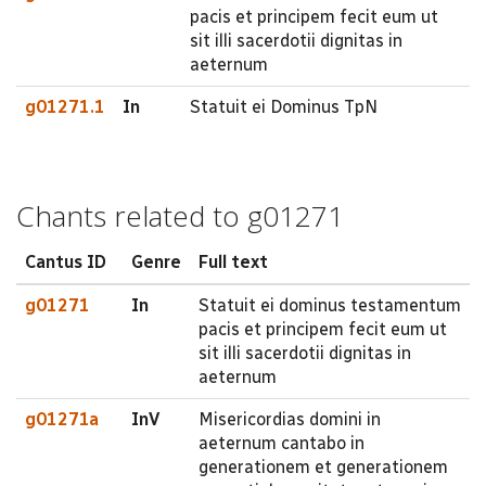
pacis et principem fecit eum ut
sit illi sacerdotii dignitas in
aeternum
g01271.1
In
Statuit ei Dominus TpN
Chants related to g01271
Cantus ID
Genre
Full text
g01271
In
Statuit ei dominus testamentum
pacis et principem fecit eum ut
sit illi sacerdotii dignitas in
aeternum
g01271a
InV
Misericordias domini in
aeternum cantabo in
generationem et generationem