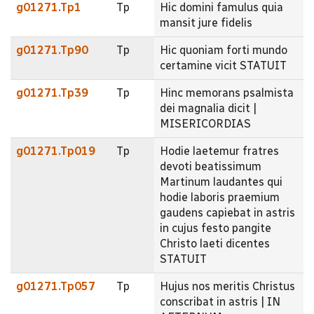
g01271.Tp1
Tp
Hic domini famulus quia
mansit jure fidelis
g01271.Tp90
Tp
Hic quoniam forti mundo
certamine vicit STATUIT
g01271.Tp39
Tp
Hinc memorans psalmista
dei magnalia dicit |
MISERICORDIAS
g01271.Tp019
Tp
Hodie laetemur fratres
devoti beatissimum
Martinum laudantes qui
hodie laboris praemium
gaudens capiebat in astris
in cujus festo pangite
Christo laeti dicentes
STATUIT
g01271.Tp057
Tp
Hujus nos meritis Christus
conscribat in astris | IN