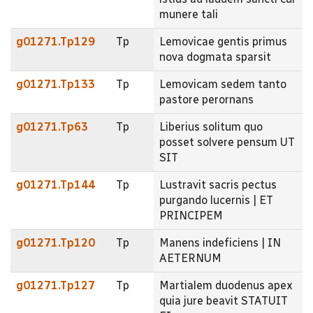
munere tali
g01271.Tp129
Tp
Lemovicae gentis primus
nova dogmata sparsit
g01271.Tp133
Tp
Lemovicam sedem tanto
pastore perornans
g01271.Tp63
Tp
Liberius solitum quo
posset solvere pensum UT
SIT
g01271.Tp144
Tp
Lustravit sacris pectus
purgando lucernis | ET
PRINCIPEM
g01271.Tp120
Tp
Manens indeficiens | IN
AETERNUM
g01271.Tp127
Tp
Martialem duodenus apex
quia jure beavit STATUIT