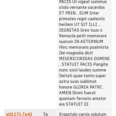
PACIS Ut vigeat summus
stola vernante sacerdos
ET PRIN .. EUM Inter
primates regni caelestis
herilem UT SIT ILLI ...
DIGNITAS Grex tuus o
Remacle petit memorare
suorum IN AETERNUM
Hinc memorans psalmista
Dei magnalia dicit
MISERICORDIAS DOMINI
.. STATUIT PACIS Pangite
nunc socii laudes summe
Deitati quae tanto super
astra suos sublimat
honore GLORIA PATRI ..
AMEN Divini fuerat
quoniam fervoris amator
eia STATUIT EI
g01271.Tp41
Tp
Ergastulo carnis solutum