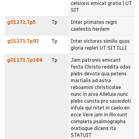
celsioris emicat gratia | UT
SIT
g01271.Tp5
Tp
Inter primates regni
caelestis herilem
g01271.Tp92
Tp
Inter victores similis quos
gloria replet UT SIT ILLI
g01271.Tp184
Tp
Jam patronis emicant
festa Christo reddita odas
plebs devota qua petens
martialis ad astra
reboamini christicolae
nunc in arva Alleluia nunc
plebs cuncta pro sacerdoti
infula qui nitet in caelo en
ecce Vere jam in illo sunt
completa psalmographa
oratioque dicens ita
STATUIT