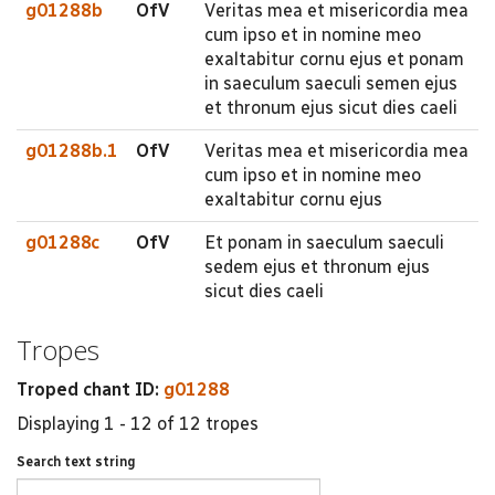
g01288b
OfV
Veritas mea et misericordia mea
cum ipso et in nomine meo
exaltabitur cornu ejus et ponam
in saeculum saeculi semen ejus
et thronum ejus sicut dies caeli
g01288b.1
OfV
Veritas mea et misericordia mea
cum ipso et in nomine meo
exaltabitur cornu ejus
g01288c
OfV
Et ponam in saeculum saeculi
sedem ejus et thronum ejus
sicut dies caeli
Tropes
Troped chant ID:
g01288
Displaying 1 - 12 of 12 tropes
Search text string