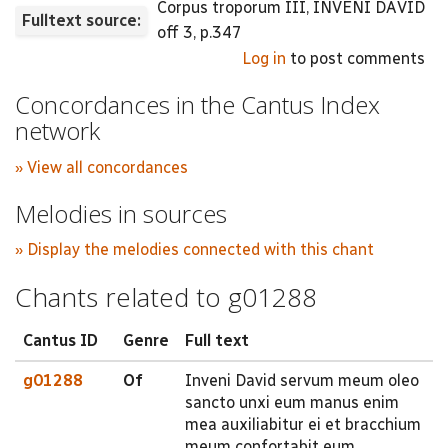
Corpus troporum III, INVENI DAVID
Fulltext source:
off 3, p.347
Log in
to post comments
Concordances in the Cantus Index
network
» View all concordances
Melodies in sources
» Display the melodies connected with this chant
Chants related to g01288
Cantus ID
Genre
Full text
g01288
Of
Inveni David servum meum oleo
sancto unxi eum manus enim
mea auxiliabitur ei et bracchium
meum confortabit eum