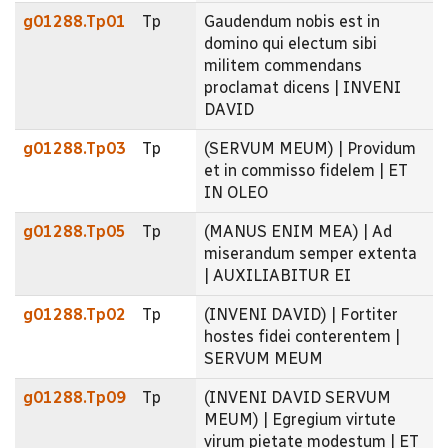
g01288.Tp01
Tp
Gaudendum nobis est in
domino qui electum sibi
militem commendans
proclamat dicens | INVENI
DAVID
g01288.Tp03
Tp
(SERVUM MEUM) | Providum
et in commisso fidelem | ET
IN OLEO
g01288.Tp05
Tp
(MANUS ENIM MEA) | Ad
miserandum semper extenta
| AUXILIABITUR EI
g01288.Tp02
Tp
(INVENI DAVID) | Fortiter
hostes fidei conterentem |
SERVUM MEUM
g01288.Tp09
Tp
(INVENI DAVID SERVUM
MEUM) | Egregium virtute
virum pietate modestum | ET