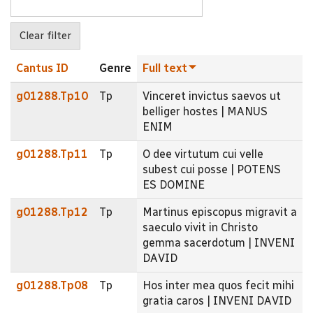
Cantus ID
Genre
Full text
g01288.Tp10
Tp
Vinceret invictus saevos ut
belliger hostes | MANUS
ENIM
g01288.Tp11
Tp
O dee virtutum cui velle
subest cui posse | POTENS
ES DOMINE
g01288.Tp12
Tp
Martinus episcopus migravit a
saeculo vivit in Christo
gemma sacerdotum | INVENI
DAVID
g01288.Tp08
Tp
Hos inter mea quos fecit mihi
gratia caros | INVENI DAVID