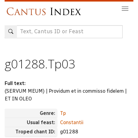
Skip
Togg
to
navig
main
content
g01288.Tp03
Full text:
(SERVUM MEUM) | Providum et in commisso fidelem |
ET IN OLEO
Genre:
Tp
Usual feast:
Constantii
Troped chant ID:
g01288