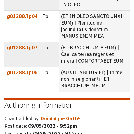
IN OLEO
g01288.Tp04
Tp
(ET IN OLEO SANCTO UNXI
EUM) | Plenitudine
jocunditatis donatum |
MANUS ENIM MEA
g01288.Tp07
Tp
(ET BRACCHIUM MEUM) |
Caelica terrea regens et
infera | CONFORTABIT EUM
g01288.Tp06
Tp
(AUXILIABITUR EI) | In me
non in se glorianti | ET
BRACCHIUM MEUM
Authoring information
Chant added by:
Dominique Gatté
Post date:
09/05/2022 - 9:52pm
Last update:
09/05/2022 - 9:52pm