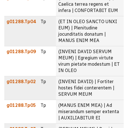
Caelica terrea regens et
infera | CONFORTABIT EUM
g01288.Tp04
Tp
(ET IN OLEO SANCTO UNXI
EUM) | Plenitudine
jocunditatis donatum |
MANUS ENIM MEA
g01288.Tp09
Tp
(INVENI DAVID SERVUM
MEUM) | Egregium virtute
virum pietate modestum | ET
IN OLEO
g01288.Tp02
Tp
(INVENI DAVID) | Fortiter
hostes fidei conterentem |
SERVUM MEUM
g01288.Tp05
Tp
(MANUS ENIM MEA) | Ad
miserandum semper extenta
| AUXILIABITUR EI