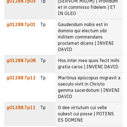
g01288.Tp03
Tp
(SERVUM MEUM) | Providum
et in commisso fidelem | ET
IN OLEO
g01288.Tp01
Tp
Gaudendum nobis est in
domino qui electum sibi
militem commendans
proclamat dicens | INVENI
DAVID
g01288.Tp08
Tp
Hos inter mea quos fecit mihi
gratia caros | INVENI DAVID
g01288.Tp12
Tp
Martinus episcopus migravit a
saeculo vivit in Christo
gemma sacerdotum | INVENI
DAVID
g01288.Tp11
Tp
O dee virtutum cui velle
subest cui posse | POTENS
ES DOMINE