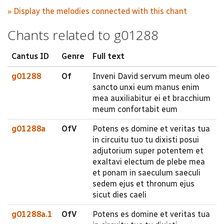
» Display the melodies connected with this chant
Chants related to g01288
Cantus ID
Genre
Full text
g01288
Of
Inveni David servum meum oleo
sancto unxi eum manus enim
mea auxiliabitur ei et bracchium
meum confortabit eum
g01288a
OfV
Potens es domine et veritas tua
in circuitu tuo tu dixisti posui
adjutorium super potentem et
exaltavi electum de plebe mea
et ponam in saeculum saeculi
sedem ejus et thronum ejus
sicut dies caeli
g01288a.1
OfV
Potens es domine et veritas tua