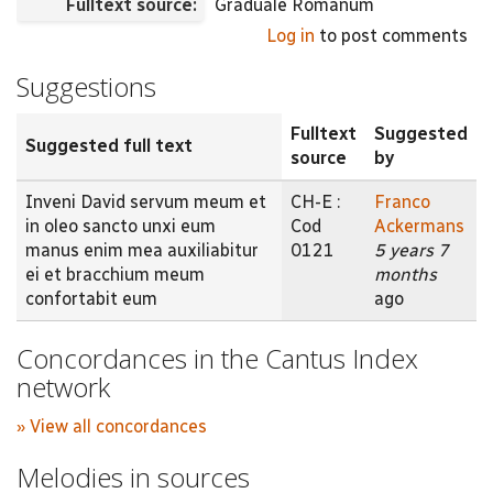
Fulltext source:
Graduale Romanum
Log in
to post comments
Suggestions
Fulltext
Suggested
Suggested full text
source
by
Inveni David servum meum et
CH-E :
Franco
in oleo sancto unxi eum
Cod
Ackermans
manus enim mea auxiliabitur
0121
5 years 7
ei et bracchium meum
months
confortabit eum
ago
Concordances in the Cantus Index
network
» View all concordances
Melodies in sources