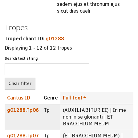
sedem ejus et thronum ejus
sicut dies caeli
Tropes
Troped chant ID:
g01288
Displaying 1 - 12 of 12 tropes
Search text string
Cantus ID
Genre
Full text
g01288.Tp06
Tp
(AUXILIABITUR EI) | In me
non in se glorianti | ET
BRACCHIUM MEUM
g01288.Tp07
Tp
(ET BRACCHIUM MEUM) |