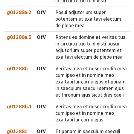
in circuitu tuo tu dixisti
g01288a.2
OfV
Posui adjutorium super
potentem et exaltavi electum
de plebe mea
g01288a.3
OfV
Potens es domine et veritas tua
in circuitu tuo tu dixisti posui
adjutorium super potentem et
exaltavi electum de plebe mea
g01288b
OfV
Veritas mea et misericordia mea
cum ipso et in nomine meo
exaltabitur cornu ejus et ponam
in saeculum saeculi semen ejus
et thronum ejus sicut dies caeli
g01288b.1
OfV
Veritas mea et misericordia mea
cum ipso et in nomine meo
exaltabitur cornu ejus
g01288c
OfV
Et ponam in saeculum saeculi