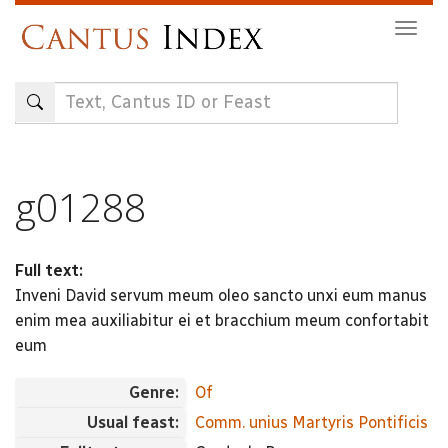
Skip
Togg
to
navig
main
content
g01288
Full text:
Inveni David servum meum oleo sancto unxi eum manus
enim mea auxiliabitur ei et bracchium meum confortabit
eum
Genre:
Of
Usual feast:
Comm. unius Martyris Pontificis