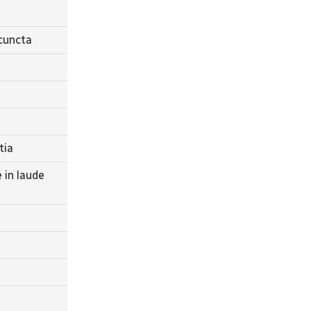
 cuncta
tia
 in laude