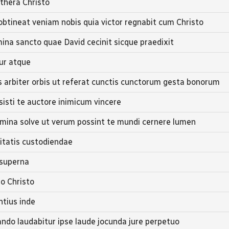
thera Christo
btineat veniam nobis quia victor regnabit cum Christo
ina sancto quae David cecinit sicque praedixit
tur atque
 arbiter orbis ut referat cunctis cunctorum gesta bonorum
isti te auctore inimicum vincere
mina solve ut verum possint te mundi cernere lumen
itatis custodiendae
 superna
ro Christo
ntius inde
zando laudabitur ipse laude jocunda jure perpetuo