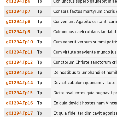
g01294.Tp6
Tp
Coniunctus supero gaudebit in ae
g01294.Tp7
Tp
Consors factus martyrum choris o
g01294.Tp8
Tp
Conveniunt Agapito certanti carm
g01294.Tp9
Tp
Culminibus caeli rutilans laudabi
g01294.Tp10
Tp
Cum venerit verbum summi patris
g01294.Tp11
Tp
Cum virtute saeviente mundo juss
g01294.Tp12
Tp
Cunctorum Christe sanctorum cri
g01294.Tp13
Tp
De hostibus triumphandi et humil
g01294.Tp14
Tp
Devicit zabulum quoniam virtute
g01294.Tp15
Tp
Dicite psallentes quia pugnavit p
g01294.Tp16
Tp
En quia devicit hostes nam Vince
g01294.Tp17
Tp
Et quia fideliter dimicavit agoni