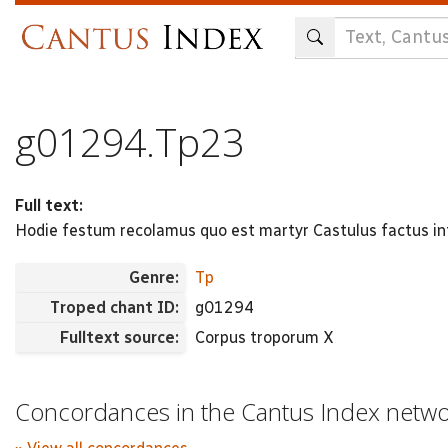
Skip
to
main
content
g01294.Tp23
Full text:
Hodie festum recolamus quo est martyr Castulus factus in
Genre:
Tp
Troped chant ID:
g01294
Fulltext source:
Corpus troporum X
Concordances in the Cantus Index netw