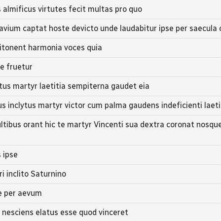
s almificus virtutes fecit multas pro quo
ravium captat hoste devicto unde laudabitur ipse per saecula
titonent harmonia voces quia
e fruetur
ytus martyr laetitia sempiterna gaudet eia
us inclytus martyr victor cum palma gaudens indeficienti laeti
ltibus orant hic te martyr Vincenti sua dextra coronat nosque
 ipse
i inclito Saturnino
e per aevum
t nesciens elatus esse quod vinceret