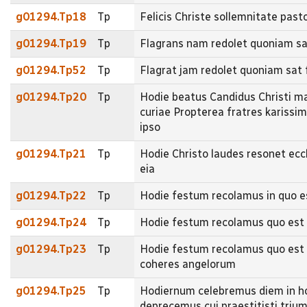
g01294.Tp18
Tp
Felicis Christe sollemnitate pas
g01294.Tp19
Tp
Flagrans nam redolet quoniam sat
g01294.Tp52
Tp
Flagrat jam redolet quoniam sat
g01294.Tp20
Tp
Hodie beatus Candidus Christi mar
curiae Propterea fratres karissi
ipso
g01294.Tp21
Tp
Hodie Christo laudes resonet ecc
eia
g01294.Tp22
Tp
Hodie festum recolamus in quo 
g01294.Tp24
Tp
Hodie festum recolamus quo est
g01294.Tp23
Tp
Hodie festum recolamus quo est m
coheres angelorum
g01294.Tp25
Tp
Hodiernum celebremus diem in hon
deprecemus cui praestitisti tri