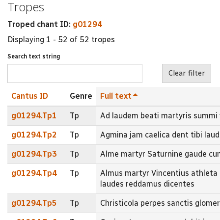
Tropes
Troped chant ID:
g01294
Displaying 1 - 52 of 52 tropes
Search text string
Cantus ID
Genre
Full text
g01294.Tp1
Tp
Ad laudem beati martyris summi 
g01294.Tp2
Tp
Agmina jam caelica dent tibi lau
g01294.Tp3
Tp
Alme martyr Saturnine gaude cum 
g01294.Tp4
Tp
Almus martyr Vincentius athleta 
laudes reddamus dicentes
g01294.Tp5
Tp
Christicola perpes sanctis glome