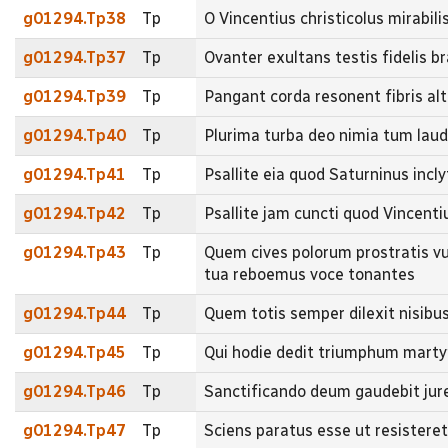
g01294.Tp38
Tp
O Vincentius christicolus mirabili
g01294.Tp37
Tp
Ovanter exultans testis fidelis b
g01294.Tp39
Tp
Pangant corda resonent fibris al
g01294.Tp40
Tp
Plurima turba deo nimia tum laud
g01294.Tp41
Tp
Psallite eia quod Saturninus incl
g01294.Tp42
Tp
Psallite jam cuncti quod Vincenti
g01294.Tp43
Tp
Quem cives polorum prostratis vu
tua reboemus voce tonantes
g01294.Tp44
Tp
Quem totis semper dilexit nisibus
g01294.Tp45
Tp
Qui hodie dedit triumphum martyr
g01294.Tp46
Tp
Sanctificando deum gaudebit jur
g01294.Tp47
Tp
Sciens paratus esse ut resistere