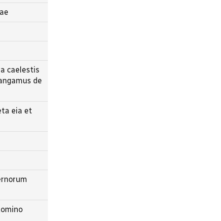
tae
a caelestis
 pangamus de
ta eia et
pernorum
 domino