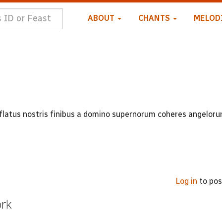
ABOUT
CHANTS
MELOD
flatus nostris finibus a domino supernorum coheres angelor
Log in
to po
ork