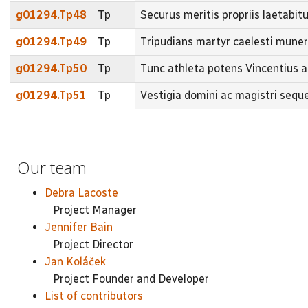
g01294.Tp48
Tp
Securus meritis propriis laetabitu
g01294.Tp49
Tp
Tripudians martyr caelesti muner
g01294.Tp50
Tp
Tunc athleta potens Vincentius a
g01294.Tp51
Tp
Vestigia domini ac magistri seq
Our team
Debra Lacoste
Project Manager
Jennifer Bain
Project Director
Jan Koláček
Project Founder and Developer
List of contributors