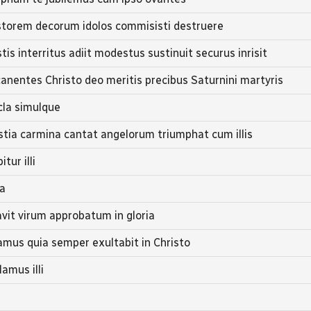
storem decorum idolos commisisti destruere
stis interritus adiit modestus sustinuit securus inrisit
entes Christo deo meritis precibus Saturnini martyris
cla simulque
stia carmina cantat angelorum triumphat cum illis
tur illi
ta
avit virum approbatum in gloria
us quia semper exultabit in Christo
amus illi