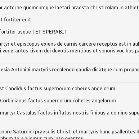
tor aeterne quemcumque laetari praesta christicolam in athle
 fortiter egit
 fortiter usque | ET SPERABIT
tyr et episcopus exiens de carnis carcere receptus est in aul
mi venerantes civem dei devotis mentibus et sonoris vocibus
lesia Antonini martyris recolendo gaudia dicatque cum prophe
est Candidus factus supernorum coheres angelorum
 Corbinianus factus supernorum coheres angelorum
artyr Castulus factus inflatus nostris finibus a domino su
ore Saturnini praesulis Christi et martyris hunc psallentes
umphum te jubilemus cum ipso ovantes