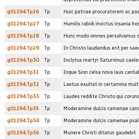
g01294.Tp26
Tp
Huic patriae procuratorem ac pa
g01294.Tp27
Tp
Humilis rabidi invictus insania ho
g01294.Tp28
Tp
Hunc modo omnes persolvamus can
g01294.Tp29
Tp
In Christo laudandus erit per sae
g01294.Tp30
Tp
Inclytus martyr Saturninus caele
g01294.Tp31
Tp
Inque Sion celsa nova laus cantabi
g01294.Tp32
Tp
Laetus exultat in certamina mul
g01294.Tp33
Tp
Laudes reddite Christo qui coron
g01294.Tp35
Tp
Moderamine dulcis camenae canam
g01294.Tp34
Tp
Moderamine dulcis camenae psall
g01294.Tp36
Tp
Munere Christi ditatus gaudebit