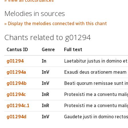
» View all concordances
Melodies in sources
» Display the melodies connected with this chant
Chants related to g01294
Cantus ID
Genre
Full text
g01294
In
Laetabitur justus in domino et
g01294a
InV
Exaudi deus orationem meam 
g01294b
InV
Beati quorum remissae sunt in
g01294c
InR
Protexisti me a conventu mali
g01294c.1
InR
Protexisti me a conventu mali
g01294d
InV
Gaudete justi in domino rectos