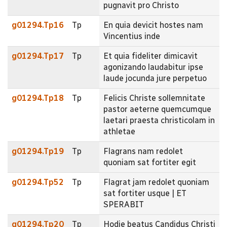
pugnavit pro Christo
g01294.Tp16
Tp
En quia devicit hostes nam
Vincentius inde
g01294.Tp17
Tp
Et quia fideliter dimicavit
agonizando laudabitur ipse
laude jocunda jure perpetuo
g01294.Tp18
Tp
Felicis Christe sollemnitate
pastor aeterne quemcumque
laetari praesta christicolam in
athletae
g01294.Tp19
Tp
Flagrans nam redolet
quoniam sat fortiter egit
g01294.Tp52
Tp
Flagrat jam redolet quoniam
sat fortiter usque | ET
SPERABIT
g01294.Tp20
Tp
Hodie beatus Candidus Christi