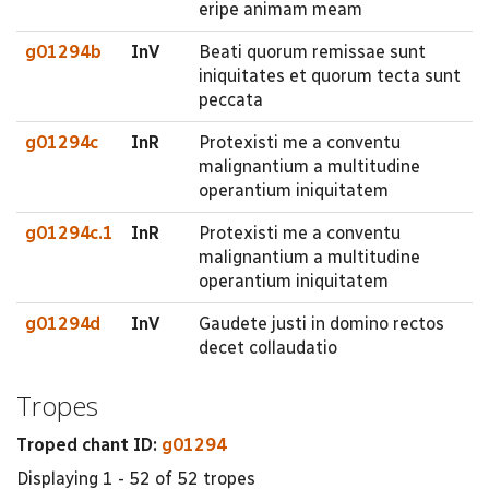
eripe animam meam
g01294b
InV
Beati quorum remissae sunt
iniquitates et quorum tecta sunt
peccata
g01294c
InR
Protexisti me a conventu
malignantium a multitudine
operantium iniquitatem
g01294c.1
InR
Protexisti me a conventu
malignantium a multitudine
operantium iniquitatem
g01294d
InV
Gaudete justi in domino rectos
decet collaudatio
Tropes
Troped chant ID:
g01294
Displaying 1 - 52 of 52 tropes