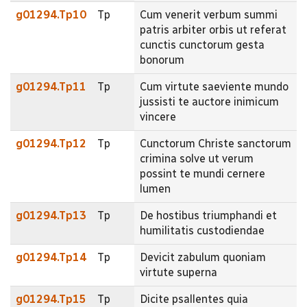
g01294.Tp10
Tp
Cum venerit verbum summi
patris arbiter orbis ut referat
cunctis cunctorum gesta
bonorum
g01294.Tp11
Tp
Cum virtute saeviente mundo
jussisti te auctore inimicum
vincere
g01294.Tp12
Tp
Cunctorum Christe sanctorum
crimina solve ut verum
possint te mundi cernere
lumen
g01294.Tp13
Tp
De hostibus triumphandi et
humilitatis custodiendae
g01294.Tp14
Tp
Devicit zabulum quoniam
virtute superna
g01294.Tp15
Tp
Dicite psallentes quia