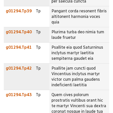
per saecula cuncta
g01294.Tp39
Tp
Pangant corda resonent fibris
altitonent harmonia voces
quia
g01294.Tp40
Tp
Plurima turba deo nimia tum
laude fruetur
g01294.Tp41
Tp
Psallite eia quod Saturninus
inclytus martyr laetitia
sempiterna gaudet eia
g01294.Tp42
Tp
Psallite jam cuncti quod
Vincentius inclytus martyr
victor cum palma gaudens
indeficienti laetitia
g01294.Tp43
Tp
Quem cives polorum
prostratis vultibus orant hic
te martyr Vincenti sua dextra
coronat nosque in laude tua