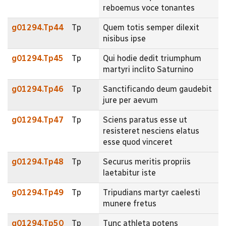
reboemus voce tonantes
g01294.Tp44
Tp
Quem totis semper dilexit
nisibus ipse
g01294.Tp45
Tp
Qui hodie dedit triumphum
martyri inclito Saturnino
g01294.Tp46
Tp
Sanctificando deum gaudebit
jure per aevum
g01294.Tp47
Tp
Sciens paratus esse ut
resisteret nesciens elatus
esse quod vinceret
g01294.Tp48
Tp
Securus meritis propriis
laetabitur iste
g01294.Tp49
Tp
Tripudians martyr caelesti
munere fretus
g01294.Tp50
Tp
Tunc athleta potens