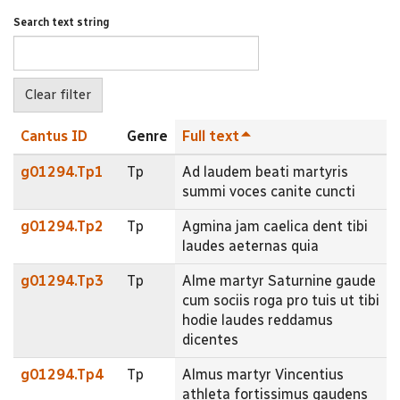
Search text string
Cantus ID
Genre
Full text
g01294.Tp1
Tp
Ad laudem beati martyris
summi voces canite cuncti
g01294.Tp2
Tp
Agmina jam caelica dent tibi
laudes aeternas quia
g01294.Tp3
Tp
Alme martyr Saturnine gaude
cum sociis roga pro tuis ut tibi
hodie laudes reddamus
dicentes
g01294.Tp4
Tp
Almus martyr Vincentius
athleta fortissimus gaudens