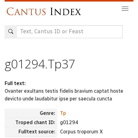
Skip
Togg
to
navig
main
content
g01294.Tp37
Full text:
Ovanter exultans testis fidelis bravium captat hoste
devicto unde laudabitur ipse per saecula cuncta
Genre:
Tp
Troped chant ID:
g01294
Fulltext source:
Corpus troporum X