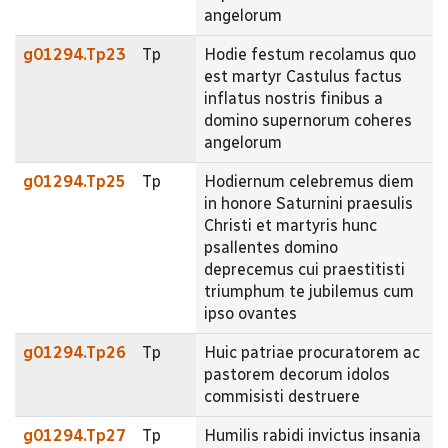
angelorum
g01294.Tp23
Tp
Hodie festum recolamus quo
est martyr Castulus factus
inflatus nostris finibus a
domino supernorum coheres
angelorum
g01294.Tp25
Tp
Hodiernum celebremus diem
in honore Saturnini praesulis
Christi et martyris hunc
psallentes domino
deprecemus cui praestitisti
triumphum te jubilemus cum
ipso ovantes
g01294.Tp26
Tp
Huic patriae procuratorem ac
pastorem decorum idolos
commisisti destruere
g01294.Tp27
Tp
Humilis rabidi invictus insania