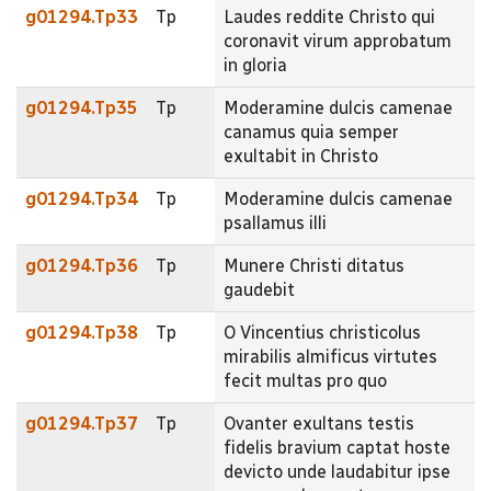
g01294.Tp33
Tp
Laudes reddite Christo qui
coronavit virum approbatum
in gloria
g01294.Tp35
Tp
Moderamine dulcis camenae
canamus quia semper
exultabit in Christo
g01294.Tp34
Tp
Moderamine dulcis camenae
psallamus illi
g01294.Tp36
Tp
Munere Christi ditatus
gaudebit
g01294.Tp38
Tp
O Vincentius christicolus
mirabilis almificus virtutes
fecit multas pro quo
g01294.Tp37
Tp
Ovanter exultans testis
fidelis bravium captat hoste
devicto unde laudabitur ipse