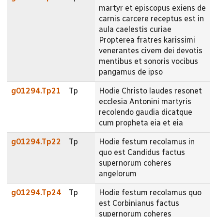
martyr et episcopus exiens de
carnis carcere receptus est in
aula caelestis curiae
Propterea fratres karissimi
venerantes civem dei devotis
mentibus et sonoris vocibus
pangamus de ipso
g01294.Tp21
Tp
Hodie Christo laudes resonet
ecclesia Antonini martyris
recolendo gaudia dicatque
cum propheta eia et eia
g01294.Tp22
Tp
Hodie festum recolamus in
quo est Candidus factus
supernorum coheres
angelorum
g01294.Tp24
Tp
Hodie festum recolamus quo
est Corbinianus factus
supernorum coheres