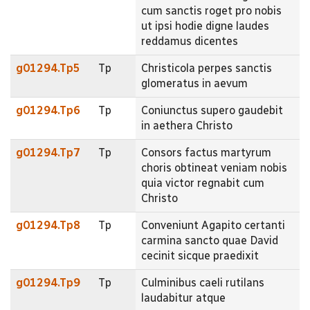
cum sanctis roget pro nobis
ut ipsi hodie digne laudes
reddamus dicentes
g01294.Tp5
Tp
Christicola perpes sanctis
glomeratus in aevum
g01294.Tp6
Tp
Coniunctus supero gaudebit
in aethera Christo
g01294.Tp7
Tp
Consors factus martyrum
choris obtineat veniam nobis
quia victor regnabit cum
Christo
g01294.Tp8
Tp
Conveniunt Agapito certanti
carmina sancto quae David
cecinit sicque praedixit
g01294.Tp9
Tp
Culminibus caeli rutilans
laudabitur atque