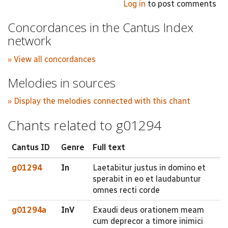
Log in
to post comments
Concordances in the Cantus Index
network
» View all concordances
Melodies in sources
» Display the melodies connected with this chant
Chants related to g01294
Cantus ID
Genre
Full text
g01294
In
Laetabitur justus in domino et
sperabit in eo et laudabuntur
omnes recti corde
g01294a
InV
Exaudi deus orationem meam
cum deprecor a timore inimici