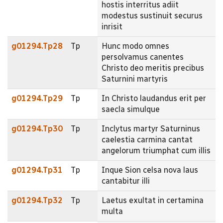
hostis interritus adiit
modestus sustinuit securus
inrisit
g01294.Tp28
Tp
Hunc modo omnes
persolvamus canentes
Christo deo meritis precibus
Saturnini martyris
g01294.Tp29
Tp
In Christo laudandus erit per
saecla simulque
g01294.Tp30
Tp
Inclytus martyr Saturninus
caelestia carmina cantat
angelorum triumphat cum illis
g01294.Tp31
Tp
Inque Sion celsa nova laus
cantabitur illi
g01294.Tp32
Tp
Laetus exultat in certamina
multa