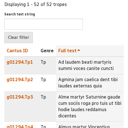
Displaying 1 - 52 of 52 tropes
Search text string
Cantus ID
Genre
Full text
g01294.Tp1
Tp
Ad laudem beati martyris
summi voces canite cuncti
g01294.Tp2
Tp
Agmina jam caelica dent tibi
laudes aeternas quia
g01294.Tp3
Tp
Alme martyr Saturnine gaude
cum sociis roga pro tuis ut tibi
hodie laudes reddamus
dicentes
g01294.Tp4
Tp
Almus martyr Vincentius