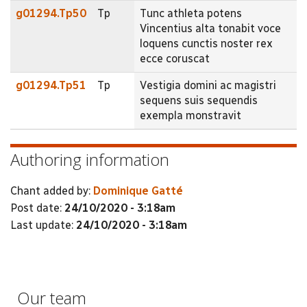
g01294.Tp50
Tp
Tunc athleta potens
Vincentius alta tonabit voce
loquens cunctis noster rex
ecce coruscat
g01294.Tp51
Tp
Vestigia domini ac magistri
sequens suis sequendis
exempla monstravit
Authoring information
Chant added by:
Dominique Gatté
Post date:
24/10/2020 - 3:18am
Last update:
24/10/2020 - 3:18am
Our team