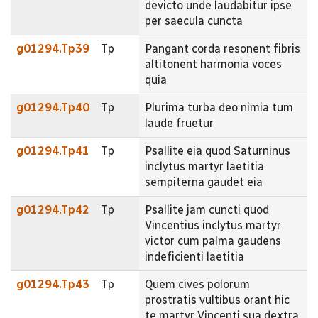
devicto unde laudabitur ipse
per saecula cuncta
g01294.Tp39
Tp
Pangant corda resonent fibris
altitonent harmonia voces
quia
g01294.Tp40
Tp
Plurima turba deo nimia tum
laude fruetur
g01294.Tp41
Tp
Psallite eia quod Saturninus
inclytus martyr laetitia
sempiterna gaudet eia
g01294.Tp42
Tp
Psallite jam cuncti quod
Vincentius inclytus martyr
victor cum palma gaudens
indeficienti laetitia
g01294.Tp43
Tp
Quem cives polorum
prostratis vultibus orant hic
te martyr Vincenti sua dextra