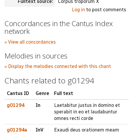
Fulltext source:
Corpus troporum X
Log in
to post comments
Concordances in the Cantus Index
network
» View all concordances
Melodies in sources
» Display the melodies connected with this chant
Chants related to g01294
Cantus ID
Genre
Full text
g01294
In
Laetabitur justus in domino et
sperabit in eo et laudabuntur
omnes recti corde
g01294a
InV
Exaudi deus orationem meam