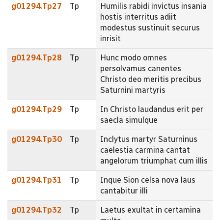
g01294.Tp27
Tp
Humilis rabidi invictus insania
hostis interritus adiit
modestus sustinuit securus
inrisit
g01294.Tp28
Tp
Hunc modo omnes
persolvamus canentes
Christo deo meritis precibus
Saturnini martyris
g01294.Tp29
Tp
In Christo laudandus erit per
saecla simulque
g01294.Tp30
Tp
Inclytus martyr Saturninus
caelestia carmina cantat
angelorum triumphat cum illis
g01294.Tp31
Tp
Inque Sion celsa nova laus
cantabitur illi
g01294.Tp32
Tp
Laetus exultat in certamina