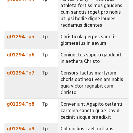
athleta fortissimus gaudens
cum sanctis roget pro nobis
ut ipsi hodie digne laudes
reddamus dicentes
g01294.Tp5
Tp
Christicola perpes sanctis
glomeratus in aevum
g01294.Tp6
Tp
Coniunctus supero gaudebit
in aethera Christo
g01294.Tp7
Tp
Consors factus martyrum
choris obtineat veniam nobis
quia victor regnabit cum
Christo
g01294.Tp8
Tp
Conveniunt Agapito certanti
carmina sancto quae David
cecinit sicque praedixit
g01294.Tp9
Tp
Culminibus caeli rutilans