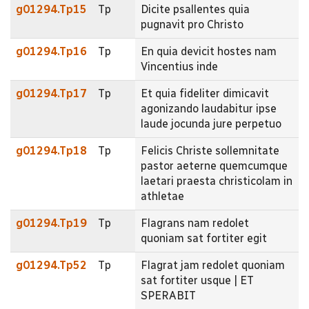
g01294.Tp15
Tp
Dicite psallentes quia
pugnavit pro Christo
g01294.Tp16
Tp
En quia devicit hostes nam
Vincentius inde
g01294.Tp17
Tp
Et quia fideliter dimicavit
agonizando laudabitur ipse
laude jocunda jure perpetuo
g01294.Tp18
Tp
Felicis Christe sollemnitate
pastor aeterne quemcumque
laetari praesta christicolam in
athletae
g01294.Tp19
Tp
Flagrans nam redolet
quoniam sat fortiter egit
g01294.Tp52
Tp
Flagrat jam redolet quoniam
sat fortiter usque | ET
SPERABIT