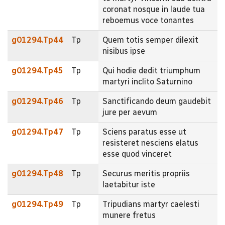
coronat nosque in laude tua
reboemus voce tonantes
g01294.Tp44
Tp
Quem totis semper dilexit
nisibus ipse
g01294.Tp45
Tp
Qui hodie dedit triumphum
martyri inclito Saturnino
g01294.Tp46
Tp
Sanctificando deum gaudebit
jure per aevum
g01294.Tp47
Tp
Sciens paratus esse ut
resisteret nesciens elatus
esse quod vinceret
g01294.Tp48
Tp
Securus meritis propriis
laetabitur iste
g01294.Tp49
Tp
Tripudians martyr caelesti
munere fretus