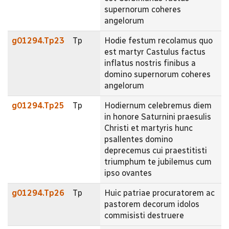
supernorum coheres
angelorum
g01294.Tp23
Tp
Hodie festum recolamus quo
est martyr Castulus factus
inflatus nostris finibus a
domino supernorum coheres
angelorum
g01294.Tp25
Tp
Hodiernum celebremus diem
in honore Saturnini praesulis
Christi et martyris hunc
psallentes domino
deprecemus cui praestitisti
triumphum te jubilemus cum
ipso ovantes
g01294.Tp26
Tp
Huic patriae procuratorem ac
pastorem decorum idolos
commisisti destruere