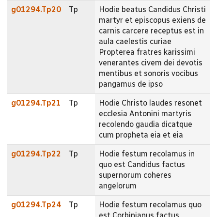
g01294.Tp20
Tp
Hodie beatus Candidus Christi
martyr et episcopus exiens de
carnis carcere receptus est in
aula caelestis curiae
Propterea fratres karissimi
venerantes civem dei devotis
mentibus et sonoris vocibus
pangamus de ipso
g01294.Tp21
Tp
Hodie Christo laudes resonet
ecclesia Antonini martyris
recolendo gaudia dicatque
cum propheta eia et eia
g01294.Tp22
Tp
Hodie festum recolamus in
quo est Candidus factus
supernorum coheres
angelorum
g01294.Tp24
Tp
Hodie festum recolamus quo
est Corbinianus factus