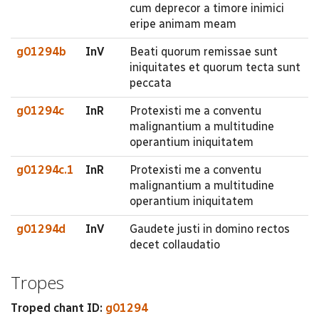
cum deprecor a timore inimici
eripe animam meam
g01294b
InV
Beati quorum remissae sunt
iniquitates et quorum tecta sunt
peccata
g01294c
InR
Protexisti me a conventu
malignantium a multitudine
operantium iniquitatem
g01294c.1
InR
Protexisti me a conventu
malignantium a multitudine
operantium iniquitatem
g01294d
InV
Gaudete justi in domino rectos
decet collaudatio
Tropes
Troped chant ID:
g01294