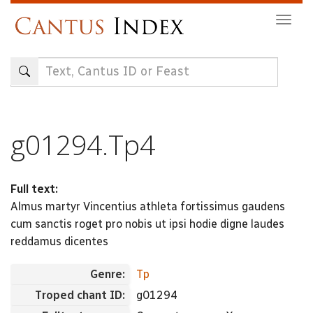
Skip
Togg
to
navig
main
content
g01294.Tp4
Full text:
Almus martyr Vincentius athleta fortissimus gaudens
cum sanctis roget pro nobis ut ipsi hodie digne laudes
reddamus dicentes
Genre:
Tp
Troped chant ID:
g01294