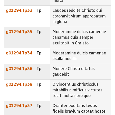
multa
g01294.Tp33
Tp
Laudes reddite Christo qui
coronavit virum approbatum
in gloria
g01294.Tp35
Tp
Moderamine dulcis camenae
canamus quia semper
exultabit in Christo
g01294.Tp34
Tp
Moderamine dulcis camenae
psallamus illi
g01294.Tp36
Tp
Munere Christi ditatus
gaudebit
g01294.Tp38
Tp
O Vincentius christicolus
mirabilis almificus virtutes
fecit multas pro quo
g01294.Tp37
Tp
Ovanter exultans testis
fidelis bravium captat hoste