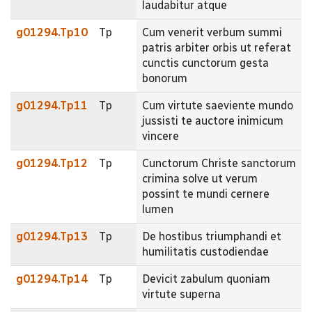
laudabitur atque
g01294.Tp10
Tp
Cum venerit verbum summi
patris arbiter orbis ut referat
cunctis cunctorum gesta
bonorum
g01294.Tp11
Tp
Cum virtute saeviente mundo
jussisti te auctore inimicum
vincere
g01294.Tp12
Tp
Cunctorum Christe sanctorum
crimina solve ut verum
possint te mundi cernere
lumen
g01294.Tp13
Tp
De hostibus triumphandi et
humilitatis custodiendae
g01294.Tp14
Tp
Devicit zabulum quoniam
virtute superna