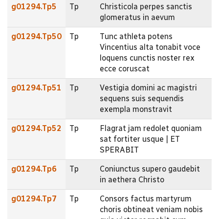
g01294.Tp5
Tp
Christicola perpes sanctis
glomeratus in aevum
g01294.Tp50
Tp
Tunc athleta potens
Vincentius alta tonabit voce
loquens cunctis noster rex
ecce coruscat
g01294.Tp51
Tp
Vestigia domini ac magistri
sequens suis sequendis
exempla monstravit
g01294.Tp52
Tp
Flagrat jam redolet quoniam
sat fortiter usque | ET
SPERABIT
g01294.Tp6
Tp
Coniunctus supero gaudebit
in aethera Christo
g01294.Tp7
Tp
Consors factus martyrum
choris obtineat veniam nobis