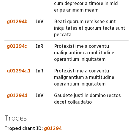
cum deprecor a timore inimici
eripe animam meam
g01294b
InV
Beati quorum remissae sunt
iniquitates et quorum tecta sunt
peccata
g01294c
InR
Protexisti me a conventu
malignantium a multitudine
operantium iniquitatem
g01294c.1
InR
Protexisti me a conventu
malignantium a multitudine
operantium iniquitatem
g01294d
InV
Gaudete justi in domino rectos
decet collaudatio
Tropes
Troped chant ID:
g01294