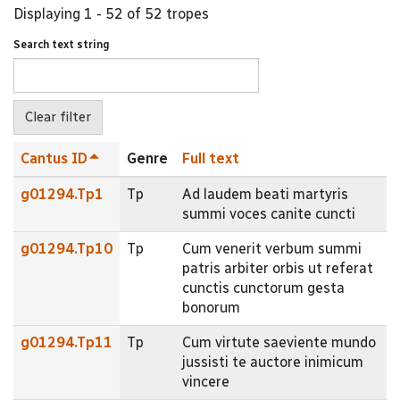
Displaying 1 - 52 of 52 tropes
Search text string
Cantus ID
Genre
Full text
g01294.Tp1
Tp
Ad laudem beati martyris
summi voces canite cuncti
g01294.Tp10
Tp
Cum venerit verbum summi
patris arbiter orbis ut referat
cunctis cunctorum gesta
bonorum
g01294.Tp11
Tp
Cum virtute saeviente mundo
jussisti te auctore inimicum
vincere