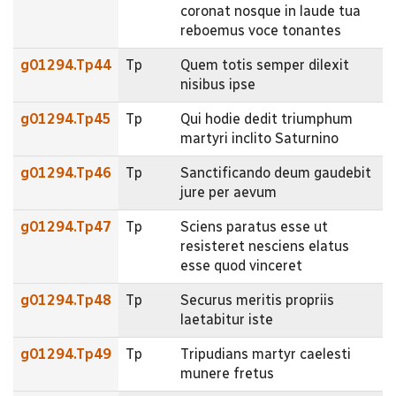
coronat nosque in laude tua
reboemus voce tonantes
g01294.Tp44
Tp
Quem totis semper dilexit
nisibus ipse
g01294.Tp45
Tp
Qui hodie dedit triumphum
martyri inclito Saturnino
g01294.Tp46
Tp
Sanctificando deum gaudebit
jure per aevum
g01294.Tp47
Tp
Sciens paratus esse ut
resisteret nesciens elatus
esse quod vinceret
g01294.Tp48
Tp
Securus meritis propriis
laetabitur iste
g01294.Tp49
Tp
Tripudians martyr caelesti
munere fretus