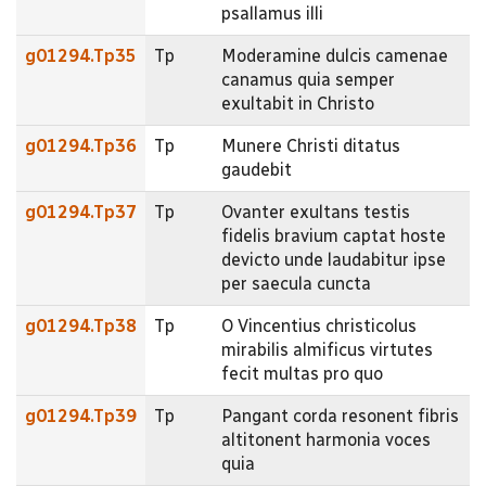
psallamus illi
g01294.Tp35
Tp
Moderamine dulcis camenae
canamus quia semper
exultabit in Christo
g01294.Tp36
Tp
Munere Christi ditatus
gaudebit
g01294.Tp37
Tp
Ovanter exultans testis
fidelis bravium captat hoste
devicto unde laudabitur ipse
per saecula cuncta
g01294.Tp38
Tp
O Vincentius christicolus
mirabilis almificus virtutes
fecit multas pro quo
g01294.Tp39
Tp
Pangant corda resonent fibris
altitonent harmonia voces
quia