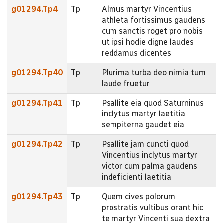
g01294.Tp4
Tp
Almus martyr Vincentius
athleta fortissimus gaudens
cum sanctis roget pro nobis
ut ipsi hodie digne laudes
reddamus dicentes
g01294.Tp40
Tp
Plurima turba deo nimia tum
laude fruetur
g01294.Tp41
Tp
Psallite eia quod Saturninus
inclytus martyr laetitia
sempiterna gaudet eia
g01294.Tp42
Tp
Psallite jam cuncti quod
Vincentius inclytus martyr
victor cum palma gaudens
indeficienti laetitia
g01294.Tp43
Tp
Quem cives polorum
prostratis vultibus orant hic
te martyr Vincenti sua dextra