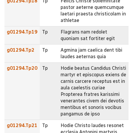
g01294.Tp18
Tp
Felicis Christe sollemnitate
pastor aeterne quemcumque
laetari praesta christicolam in
athletae
g01294.Tp19
Tp
Flagrans nam redolet
quoniam sat fortiter egit
g01294.Tp2
Tp
Agmina jam caelica dent tibi
laudes aeternas quia
g01294.Tp20
Tp
Hodie beatus Candidus Christi
martyr et episcopus exiens de
carnis carcere receptus est in
aula caelestis curiae
Propterea fratres karissimi
venerantes civem dei devotis
mentibus et sonoris vocibus
pangamus de ipso
g01294.Tp21
Tp
Hodie Christo laudes resonet
ecclesia Antonini martyris