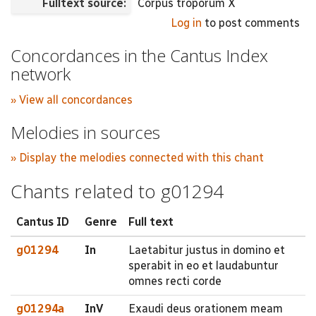
Fulltext source:
Corpus troporum X
Log in
to post comments
Concordances in the Cantus Index
network
» View all concordances
Melodies in sources
» Display the melodies connected with this chant
Chants related to g01294
Cantus ID
Genre
Full text
g01294
In
Laetabitur justus in domino et
sperabit in eo et laudabuntur
omnes recti corde
g01294a
InV
Exaudi deus orationem meam