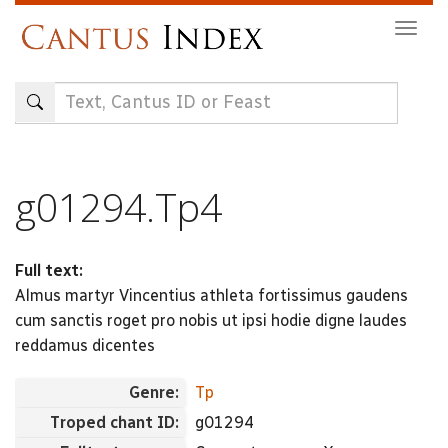
Skip
Togg
to
navig
main
content
g01294.Tp4
Full text:
Almus martyr Vincentius athleta fortissimus gaudens
cum sanctis roget pro nobis ut ipsi hodie digne laudes
reddamus dicentes
Genre:
Tp
Troped chant ID:
g01294