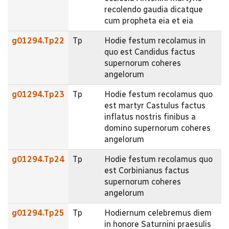
recolendo gaudia dicatque
cum propheta eia et eia
g01294.Tp22
Tp
Hodie festum recolamus in
quo est Candidus factus
supernorum coheres
angelorum
g01294.Tp23
Tp
Hodie festum recolamus quo
est martyr Castulus factus
inflatus nostris finibus a
domino supernorum coheres
angelorum
g01294.Tp24
Tp
Hodie festum recolamus quo
est Corbinianus factus
supernorum coheres
angelorum
g01294.Tp25
Tp
Hodiernum celebremus diem
in honore Saturnini praesulis