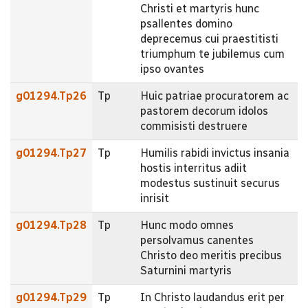
Christi et martyris hunc
psallentes domino
deprecemus cui praestitisti
triumphum te jubilemus cum
ipso ovantes
g01294.Tp26
Tp
Huic patriae procuratorem ac
pastorem decorum idolos
commisisti destruere
g01294.Tp27
Tp
Humilis rabidi invictus insania
hostis interritus adiit
modestus sustinuit securus
inrisit
g01294.Tp28
Tp
Hunc modo omnes
persolvamus canentes
Christo deo meritis precibus
Saturnini martyris
g01294.Tp29
Tp
In Christo laudandus erit per