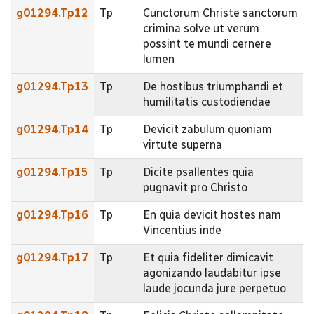
g01294.Tp12
Tp
Cunctorum Christe sanctorum
crimina solve ut verum
possint te mundi cernere
lumen
g01294.Tp13
Tp
De hostibus triumphandi et
humilitatis custodiendae
g01294.Tp14
Tp
Devicit zabulum quoniam
virtute superna
g01294.Tp15
Tp
Dicite psallentes quia
pugnavit pro Christo
g01294.Tp16
Tp
En quia devicit hostes nam
Vincentius inde
g01294.Tp17
Tp
Et quia fideliter dimicavit
agonizando laudabitur ipse
laude jocunda jure perpetuo