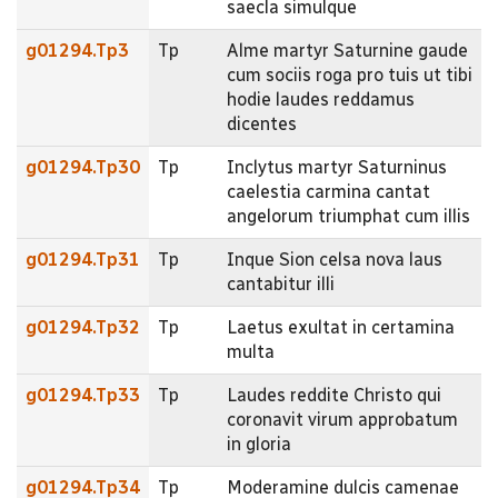
saecla simulque
g01294.Tp3
Tp
Alme martyr Saturnine gaude
cum sociis roga pro tuis ut tibi
hodie laudes reddamus
dicentes
g01294.Tp30
Tp
Inclytus martyr Saturninus
caelestia carmina cantat
angelorum triumphat cum illis
g01294.Tp31
Tp
Inque Sion celsa nova laus
cantabitur illi
g01294.Tp32
Tp
Laetus exultat in certamina
multa
g01294.Tp33
Tp
Laudes reddite Christo qui
coronavit virum approbatum
in gloria
g01294.Tp34
Tp
Moderamine dulcis camenae