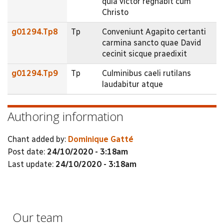
quia victor regnabit cum
Christo
g01294.Tp8
Tp
Conveniunt Agapito certanti
carmina sancto quae David
cecinit sicque praedixit
g01294.Tp9
Tp
Culminibus caeli rutilans
laudabitur atque
Authoring information
Chant added by:
Dominique Gatté
Post date:
24/10/2020 - 3:18am
Last update:
24/10/2020 - 3:18am
Our team