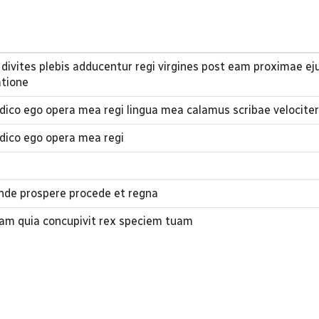
vites plebis adducentur regi virgines post eam proximae ej
atione
co ego opera mea regi lingua mea calamus scribae velociter 
ico ego opera mea regi
ende prospere procede et regna
 tuam quia concupivit rex speciem tuam