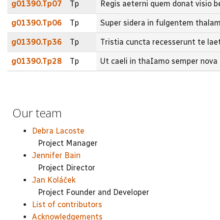
g01390.Tp07
Tp
Regis aeterni quem donat visio
g01390.Tp06
Tp
Super sidera in fulgentem thal
g01390.Tp36
Tp
Tristia cuncta recesserunt te l
g01390.Tp28
Tp
Ut caeli in thaIamo semper nov
Our team
Debra Lacoste
Project Manager
Jennifer Bain
Project Director
Jan Koláček
Project Founder and Developer
List of contributors
Acknowledgements