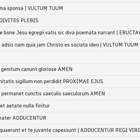
rrima sponsa | VULTUM TUUM
a DIVITES PLEBIS
e bone Jesu egregii vatis sic diva poemata narrant | ERUCTA
us adsis nam quia jam Christo es sociata ideo | VULTUM TUUM
t genitum canunt gloriose AMEN
initatis sigillum non perdidit PROXIMAE EJUS
d permanet cunctis saeculis saeculorum AMEN
t aetate nulla finitur
ia mater ADDUCENTUR
eli quaerunt et te juvante capessunt | ADDUCENTUR REGI VI