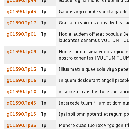
g01390.Tp44
Tp
Gaude regina mundi et domina 
g01390.Tp43
Tp
Gaude virgo gaude sancta gaude 
g01390.Tp17
Tp
Gratia tui spiritus quos divitiis 
g01390.Tp01
Tp
Hodie laudem offerat populus Deo
laudantes canamus VULTUM TU
g01390.Tp09
Tp
Hodie sanctissima virgo virginum
nostro canentes | VULTUM TUU
g01390.Tp13
Tp
Illius matris quae sola virgo pep
g01390.Tp16
Tp
In quem desiderant angeli prospi
g01390.Tp10
Tp
in secretis caelitus fuse thesau
g01390.Tp45
Tp
Intercede tuum filium et domin
g01390.Tp15
Tp
Ipsi soli omnipotenti et regum
g01390.Tp33
Tp
Munere quae tuo rex virgo geni