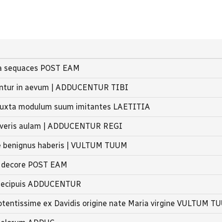
ta sequaces POST EAM
tentur in aevum | ADDUCENTUR TIBI
s juxta modulum suum imitantes LAETITIA
raveris aulam | ADDUCENTUR REGI
e benignus haberis | VULTUM TUUM
e decore POST EAM
praecipuis ADDUCENTUR
tentissime ex Davidis origine nate Maria virgine VULTUM T