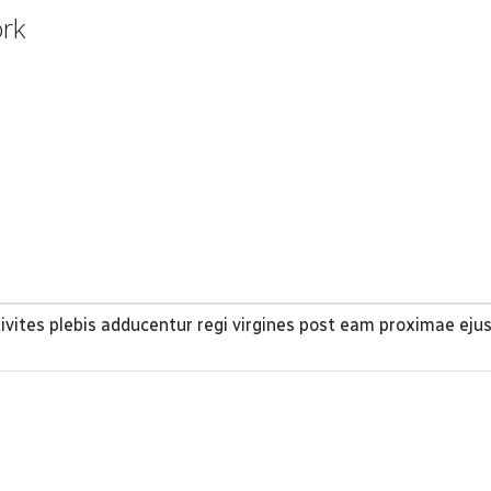
ork
ites plebis adducentur regi virgines post eam proximae eju