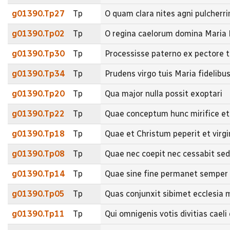
g01390.Tp27
Tp
O quam clara nites agni pulche
g01390.Tp02
Tp
O regina caelorum domina Mari
g01390.Tp30
Tp
Processisse paterno ex pectore t
g01390.Tp34
Tp
Prudens virgo tuis Maria fidelib
g01390.Tp20
Tp
Qua major nulla possit exoptari
g01390.Tp22
Tp
Quae conceptum hunc mirifice e
g01390.Tp18
Tp
Quae et Christum peperit et virg
g01390.Tp08
Tp
Quae nec coepit nec cessabit se
g01390.Tp14
Tp
Quae sine fine permanet semper e
g01390.Tp05
Tp
Quas conjunxit sibimet eccles
g01390.Tp11
Tp
Qui omnigenis votis divitias ca