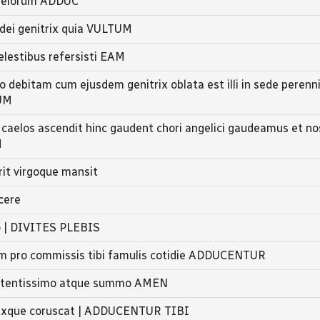
caelorum ADDUC
dei genitrix quia VULTUM
caelestibus refersisti EAM
 debitam cum ejusdem genitrix oblata est illi in sede peren
UM
 caelos ascendit hinc gaudent chori angelici gaudeamus et nos
M
erit virgoque mansit
cere
ro | DIVITES PLEBIS
um pro commissis tibi famulis cotidie ADDUCENTUR
 potentissimo atque summo AMEN
trixque coruscat | ADDUCENTUR TIBI