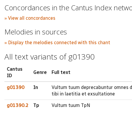
Concordances in the Cantus Index netw
» View all concordances
Melodies in sources
» Display the melodies connected with this chant
All text variants of g01390
Cantus
Genre
Full text
ID
g01390
In
Vultum tuum deprecabuntur omnes div
tibi in laetitia et exsultatione
g01390.2
Tp
Vultum tuum TpN