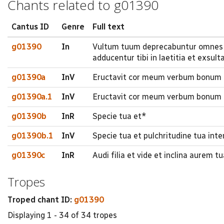
Chants related to g01390
Cantus ID
Genre
Full text
g01390
In
Vultum tuum deprecabuntur omnes di
adducentur tibi in laetitia et exsult
g01390a
InV
Eructavit cor meum verbum bonum di
g01390a.1
InV
Eructavit cor meum verbum bonum d
g01390b
InR
Specie tua et*
g01390b.1
InV
Specie tua et pulchritudine tua int
g01390c
InR
Audi filia et vide et inclina aurem
Tropes
Troped chant ID:
g01390
Displaying 1 - 34 of 34 tropes