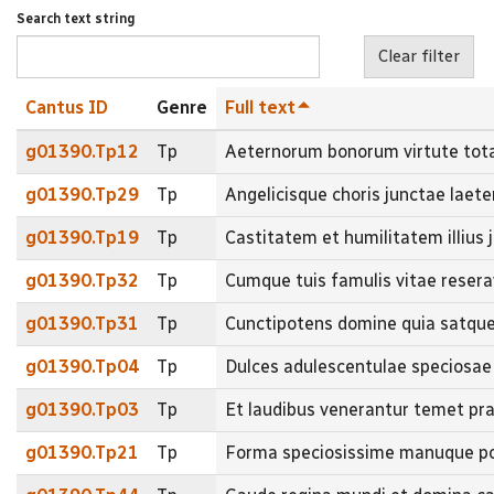
Search text string
Cantus ID
Genre
Full text
g01390.Tp12
Tp
Aeternorum bonorum virtute to
g01390.Tp29
Tp
Angelicisque choris junctae lae
g01390.Tp19
Tp
Castitatem et humilitatem illiu
g01390.Tp32
Tp
Cumque tuis famulis vitae rese
g01390.Tp31
Tp
Cunctipotens domine quia satqu
g01390.Tp04
Tp
Dulces adulescentulae speciosa
g01390.Tp03
Tp
Et laudibus venerantur temet 
g01390.Tp21
Tp
Forma speciosissime manuque po