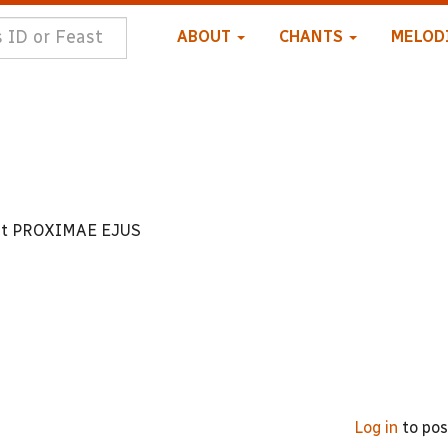
ABOUT
CHANTS
MELOD
didit PROXIMAE EJUS
8
Log in
to po