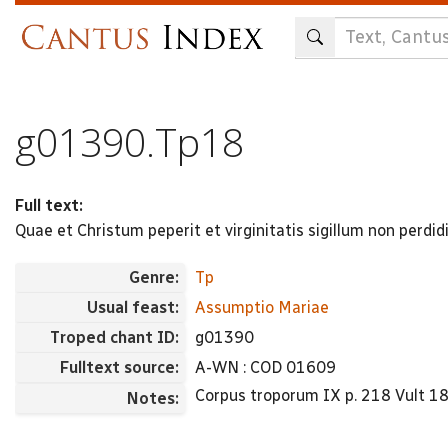
Skip
to
main
content
g01390.Tp18
Full text:
Quae et Christum peperit et virginitatis sigillum non per
Genre:
Tp
Usual feast:
Assumptio Mariae
Troped chant ID:
g01390
Fulltext source:
A-WN : COD 01609
Corpus troporum IX p. 218 Vult 1
Notes: