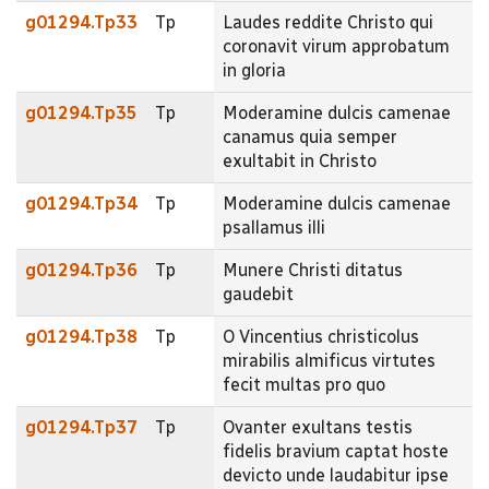
g01294.Tp33
Tp
Laudes reddite Christo qui
coronavit virum approbatum
in gloria
g01294.Tp35
Tp
Moderamine dulcis camenae
canamus quia semper
exultabit in Christo
g01294.Tp34
Tp
Moderamine dulcis camenae
psallamus illi
g01294.Tp36
Tp
Munere Christi ditatus
gaudebit
g01294.Tp38
Tp
O Vincentius christicolus
mirabilis almificus virtutes
fecit multas pro quo
g01294.Tp37
Tp
Ovanter exultans testis
fidelis bravium captat hoste
devicto unde laudabitur ipse