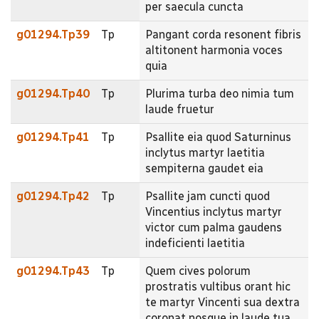
per saecula cuncta
g01294.Tp39
Tp
Pangant corda resonent fibris
altitonent harmonia voces
quia
g01294.Tp40
Tp
Plurima turba deo nimia tum
laude fruetur
g01294.Tp41
Tp
Psallite eia quod Saturninus
inclytus martyr laetitia
sempiterna gaudet eia
g01294.Tp42
Tp
Psallite jam cuncti quod
Vincentius inclytus martyr
victor cum palma gaudens
indeficienti laetitia
g01294.Tp43
Tp
Quem cives polorum
prostratis vultibus orant hic
te martyr Vincenti sua dextra
coronat nosque in laude tua