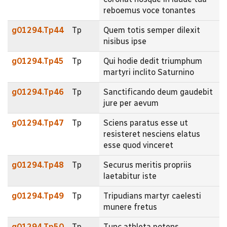
reboemus voce tonantes
g01294.Tp44
Tp
Quem totis semper dilexit
nisibus ipse
g01294.Tp45
Tp
Qui hodie dedit triumphum
martyri inclito Saturnino
g01294.Tp46
Tp
Sanctificando deum gaudebit
jure per aevum
g01294.Tp47
Tp
Sciens paratus esse ut
resisteret nesciens elatus
esse quod vinceret
g01294.Tp48
Tp
Securus meritis propriis
laetabitur iste
g01294.Tp49
Tp
Tripudians martyr caelesti
munere fretus
g01294.Tp50
Tp
Tunc athleta potens