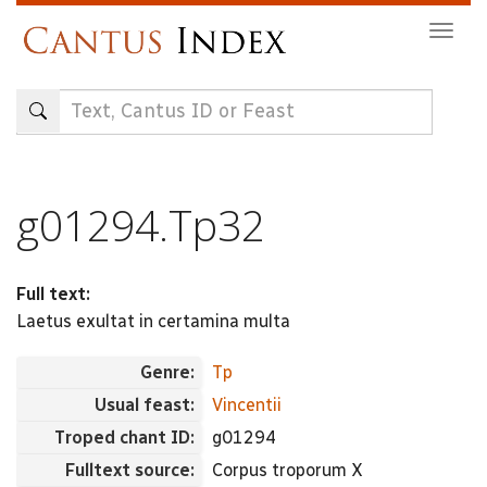
Skip
Togg
to
navig
main
content
g01294.Tp32
Full text:
Laetus exultat in certamina multa
Genre:
Tp
Usual feast:
Vincentii
Troped chant ID:
g01294
Fulltext source:
Corpus troporum X