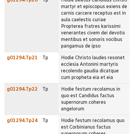
martyr et episcopus exiens de
carnis carcere receptus est in
aula caelestis curiae
Propterea fratres karissimi
venerantes civem dei devotis
mentibus et sonoris vocibus
pangamus de ipso
g01294.Tp21
Tp
Hodie Christo laudes resonet
ecclesia Antonini martyris
recolendo gaudia dicatque
cum propheta eia et eia
g01294.Tp22
Tp
Hodie festum recolamus in
quo est Candidus factus
supernorum coheres
angelorum
g01294.Tp24
Tp
Hodie festum recolamus quo
est Corbinianus factus
supernorum coheres