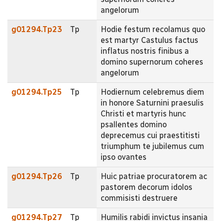
angelorum
g01294.Tp23
Tp
Hodie festum recolamus quo
est martyr Castulus factus
inflatus nostris finibus a
domino supernorum coheres
angelorum
g01294.Tp25
Tp
Hodiernum celebremus diem
in honore Saturnini praesulis
Christi et martyris hunc
psallentes domino
deprecemus cui praestitisti
triumphum te jubilemus cum
ipso ovantes
g01294.Tp26
Tp
Huic patriae procuratorem ac
pastorem decorum idolos
commisisti destruere
g01294.Tp27
Tp
Humilis rabidi invictus insania