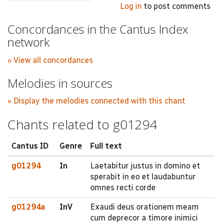
Log in
to post comments
Concordances in the Cantus Index
network
» View all concordances
Melodies in sources
» Display the melodies connected with this chant
Chants related to g01294
Cantus ID
Genre
Full text
g01294
In
Laetabitur justus in domino et
sperabit in eo et laudabuntur
omnes recti corde
g01294a
InV
Exaudi deus orationem meam
cum deprecor a timore inimici