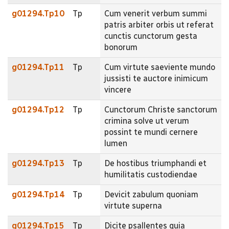
g01294.Tp10
Tp
Cum venerit verbum summi
patris arbiter orbis ut referat
cunctis cunctorum gesta
bonorum
g01294.Tp11
Tp
Cum virtute saeviente mundo
jussisti te auctore inimicum
vincere
g01294.Tp12
Tp
Cunctorum Christe sanctorum
crimina solve ut verum
possint te mundi cernere
lumen
g01294.Tp13
Tp
De hostibus triumphandi et
humilitatis custodiendae
g01294.Tp14
Tp
Devicit zabulum quoniam
virtute superna
g01294.Tp15
Tp
Dicite psallentes quia