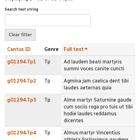
Search text string
Cantus ID
Genre
Full text
g01294.Tp1
Tp
Ad laudem beati martyris
summi voces canite cuncti
g01294.Tp2
Tp
Agmina jam caelica dent tibi
laudes aeternas quia
g01294.Tp3
Tp
Alme martyr Saturnine gaude
cum sociis roga pro tuis ut tibi
hodie laudes reddamus
dicentes
g01294.Tp4
Tp
Almus martyr Vincentius
athleta fortissimus gaudens