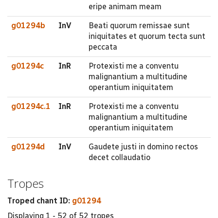
eripe animam meam
g01294b
InV
Beati quorum remissae sunt
iniquitates et quorum tecta sunt
peccata
g01294c
InR
Protexisti me a conventu
malignantium a multitudine
operantium iniquitatem
g01294c.1
InR
Protexisti me a conventu
malignantium a multitudine
operantium iniquitatem
g01294d
InV
Gaudete justi in domino rectos
decet collaudatio
Tropes
Troped chant ID:
g01294
Displaying 1 - 52 of 52 tropes