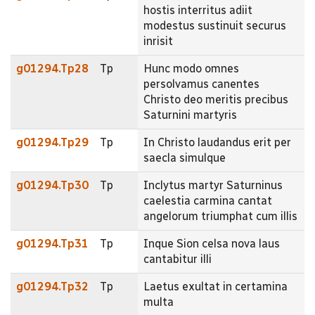
hostis interritus adiit
modestus sustinuit securus
inrisit
g01294.Tp28
Tp
Hunc modo omnes
persolvamus canentes
Christo deo meritis precibus
Saturnini martyris
g01294.Tp29
Tp
In Christo laudandus erit per
saecla simulque
g01294.Tp30
Tp
Inclytus martyr Saturninus
caelestia carmina cantat
angelorum triumphat cum illis
g01294.Tp31
Tp
Inque Sion celsa nova laus
cantabitur illi
g01294.Tp32
Tp
Laetus exultat in certamina
multa