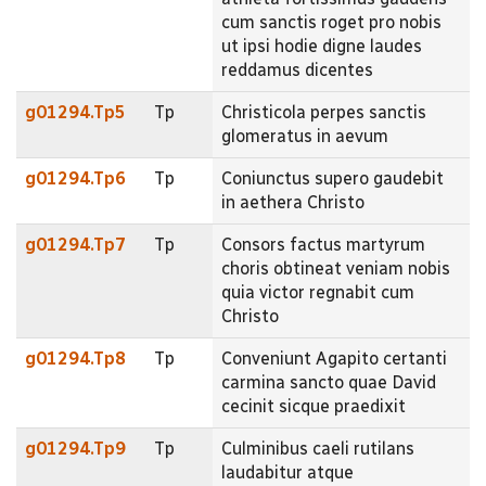
cum sanctis roget pro nobis
ut ipsi hodie digne laudes
reddamus dicentes
g01294.Tp5
Tp
Christicola perpes sanctis
glomeratus in aevum
g01294.Tp6
Tp
Coniunctus supero gaudebit
in aethera Christo
g01294.Tp7
Tp
Consors factus martyrum
choris obtineat veniam nobis
quia victor regnabit cum
Christo
g01294.Tp8
Tp
Conveniunt Agapito certanti
carmina sancto quae David
cecinit sicque praedixit
g01294.Tp9
Tp
Culminibus caeli rutilans
laudabitur atque