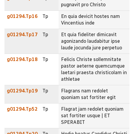
pugnavit pro Christo
g01294.Tp16
Tp
En quia devicit hostes nam
Vincentius inde
g01294.Tp17
Tp
Et quia fideliter dimicavit
agonizando laudabitur ipse
laude jocunda jure perpetuo
g01294.Tp18
Tp
Felicis Christe sollemnitate
pastor aeterne quemcumque
laetari praesta christicolam in
athletae
g01294.Tp19
Tp
Flagrans nam redolet
quoniam sat fortiter egit
g01294.Tp52
Tp
Flagrat jam redolet quoniam
sat fortiter usque | ET
SPERABIT
g01294.Tp20
Tp
Hodie beatus Candidus Christi