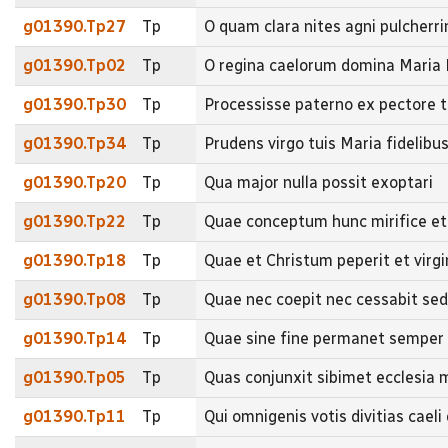
g01390.Tp27
Tp
O quam clara nites agni pulche
g01390.Tp02
Tp
O regina caelorum domina Mari
g01390.Tp30
Tp
Processisse paterno ex pectore t
g01390.Tp34
Tp
Prudens virgo tuis Maria fidelib
g01390.Tp20
Tp
Qua major nulla possit exoptari
g01390.Tp22
Tp
Quae conceptum hunc mirifice e
g01390.Tp18
Tp
Quae et Christum peperit et virg
g01390.Tp08
Tp
Quae nec coepit nec cessabit se
g01390.Tp14
Tp
Quae sine fine permanet semper e
g01390.Tp05
Tp
Quas conjunxit sibimet eccles
g01390.Tp11
Tp
Qui omnigenis votis divitias ca