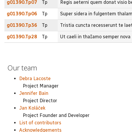
g01390.Tp07
Tp
Regis aeterni quem donat visio
g01390.Tp06
Tp
Super sidera in fulgentem thal
g01390.Tp36
Tp
Tristia cuncta recesserunt te l
g01390.Tp28
Tp
Ut caeli in thaIamo semper nov
Our team
Debra Lacoste
Project Manager
Jennifer Bain
Project Director
Jan Koláček
Project Founder and Developer
List of contributors
Acknowledgements