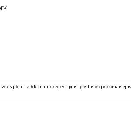
ork
ites plebis adducentur regi virgines post eam proximae eju