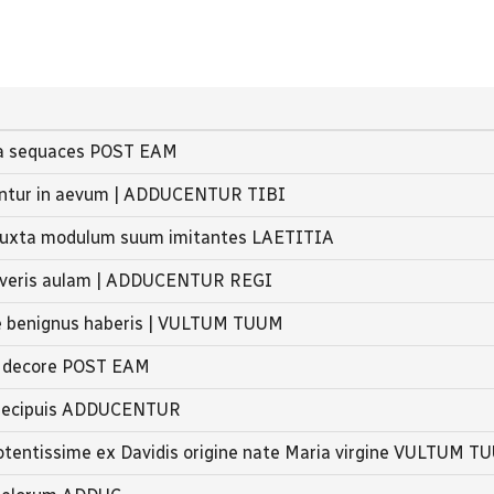
ta sequaces POST EAM
tentur in aevum | ADDUCENTUR TIBI
s juxta modulum suum imitantes LAETITIA
raveris aulam | ADDUCENTUR REGI
e benignus haberis | VULTUM TUUM
e decore POST EAM
praecipuis ADDUCENTUR
tentissime ex Davidis origine nate Maria virgine VULTUM T