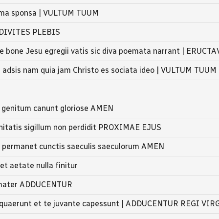
rrima sponsa | VULTUM TUUM
a DIVITES PLEBIS
e bone Jesu egregii vatis sic diva poemata narrant | ERUCTA
us adsis nam quia jam Christo es sociata ideo | VULTUM TUUM
t genitum canunt gloriose AMEN
initatis sigillum non perdidit PROXIMAE EJUS
d permanet cunctis saeculis saeculorum AMEN
t aetate nulla finitur
ia mater ADDUCENTUR
eli quaerunt et te juvante capessunt | ADDUCENTUR REGI VI