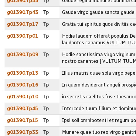
g01390.Tp44
Tp
Gaude regina mundi et domina 
g01390.Tp43
Tp
Gaude virgo gaude sancta gaude 
g01390.Tp17
Tp
Gratia tui spiritus quos divitiis 
g01390.Tp01
Tp
Hodie laudem offerat populus Deo
laudantes canamus VULTUM TU
g01390.Tp09
Tp
Hodie sanctissima virgo virginum
nostro canentes | VULTUM TUU
g01390.Tp13
Tp
Illius matris quae sola virgo pep
g01390.Tp16
Tp
In quem desiderant angeli prospi
g01390.Tp10
Tp
in secretis caelitus fuse thesau
g01390.Tp45
Tp
Intercede tuum filium et domin
g01390.Tp15
Tp
Ipsi soli omnipotenti et regum
g01390.Tp33
Tp
Munere quae tuo rex virgo geni