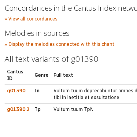
Concordances in the Cantus Index netw
» View all concordances
Melodies in sources
» Display the melodies connected with this chant
All text variants of g01390
Cantus
Genre
Full text
ID
g01390
In
Vultum tuum deprecabuntur omnes div
tibi in laetitia et exsultatione
g01390.2
Tp
Vultum tuum TpN