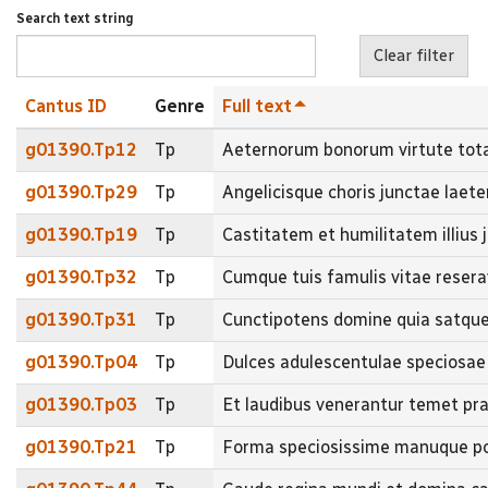
Search text string
Cantus ID
Genre
Full text
g01390.Tp12
Tp
Aeternorum bonorum virtute to
g01390.Tp29
Tp
Angelicisque choris junctae lae
g01390.Tp19
Tp
Castitatem et humilitatem illiu
g01390.Tp32
Tp
Cumque tuis famulis vitae rese
g01390.Tp31
Tp
Cunctipotens domine quia satqu
g01390.Tp04
Tp
Dulces adulescentulae speciosa
g01390.Tp03
Tp
Et laudibus venerantur temet 
g01390.Tp21
Tp
Forma speciosissime manuque po