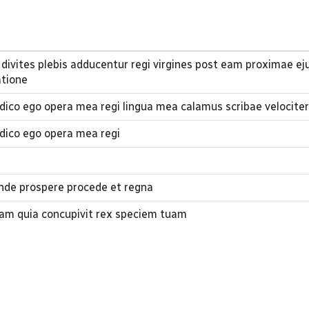
vites plebis adducentur regi virgines post eam proximae ej
atione
co ego opera mea regi lingua mea calamus scribae velociter 
ico ego opera mea regi
ende prospere procede et regna
 tuam quia concupivit rex speciem tuam