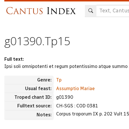
Skip
to
main
content
g01390.Tp15
Full text:
Ipsi soli omnipotenti et regum potentissimo atque summ
Genre:
Tp
Usual feast:
Assumptio Mariae
Troped chant ID:
g01390
Fulltext source:
CH-SGS : COD 0381
Corpus troporum IX p. 202 Vult 1
Notes: