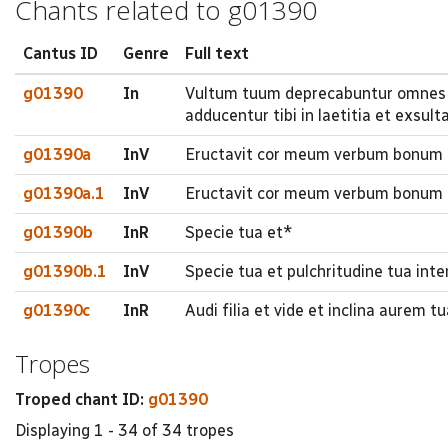
Chants related to g01390
Cantus ID
Genre
Full text
g01390
In
Vultum tuum deprecabuntur omnes di
adducentur tibi in laetitia et exsult
g01390a
InV
Eructavit cor meum verbum bonum di
g01390a.1
InV
Eructavit cor meum verbum bonum d
g01390b
InR
Specie tua et*
g01390b.1
InV
Specie tua et pulchritudine tua int
g01390c
InR
Audi filia et vide et inclina aurem
Tropes
Troped chant ID:
g01390
Displaying 1 - 34 of 34 tropes