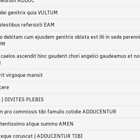
caelorum ADDUC
dei genitrix quia VULTUM
caelestibus refersisti EAM
 debitam cum ejusdem genitrix oblata est illi in sede peren
UM
 caelos ascendit hinc gaudent chori angelici gaudeamus et nos
M
erit virgoque mansit
cere
ro | DIVITES PLEBIS
um pro commissis tibi famulis cotidie ADDUCENTUR
 potentissimo atque summo AMEN
trixque coruscat | ADDUCENTUR TIBI