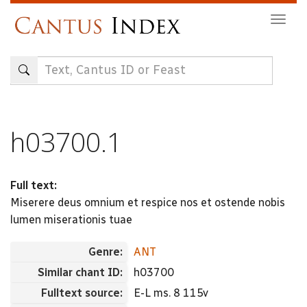
Skip
Togg
to
navig
main
content
h03700.1
Full text:
Miserere deus omnium et respice nos et ostende nobis
lumen miserationis tuae
Genre:
ANT
Similar chant ID:
h03700
Fulltext source:
E-L ms. 8 115v