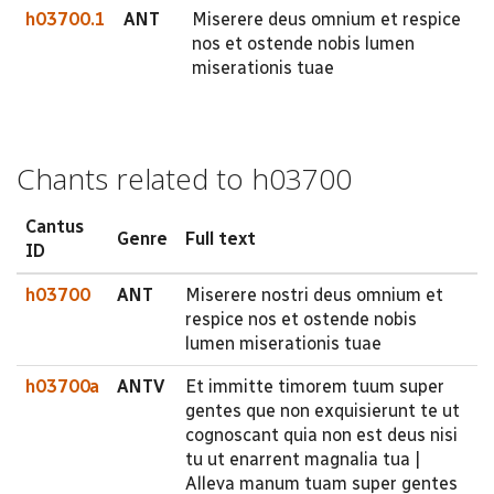
h03700.1
ANT
Miserere deus omnium et respice
nos et ostende nobis lumen
miserationis tuae
Chants related to h03700
Cantus
Genre
Full text
ID
h03700
ANT
Miserere nostri deus omnium et
respice nos et ostende nobis
lumen miserationis tuae
h03700a
ANTV
Et immitte timorem tuum super
gentes que non exquisierunt te ut
cognoscant quia non est deus nisi
tu ut enarrent magnalia tua |
Alleva manum tuam super gentes