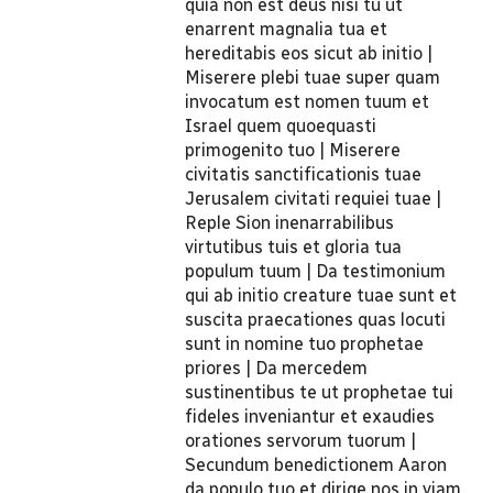
quia non est deus nisi tu ut
enarrent magnalia tua et
hereditabis eos sicut ab initio |
Miserere plebi tuae super quam
invocatum est nomen tuum et
Israel quem quoequasti
primogenito tuo | Miserere
civitatis sanctificationis tuae
Jerusalem civitati requiei tuae |
Reple Sion inenarrabilibus
virtutibus tuis et gloria tua
populum tuum | Da testimonium
qui ab initio creature tuae sunt et
suscita praecationes quas locuti
sunt in nomine tuo prophetae
priores | Da mercedem
sustinentibus te ut prophetae tui
fideles inveniantur et exaudies
orationes servorum tuorum |
Secundum benedictionem Aaron
da populo tuo et dirige nos in viam