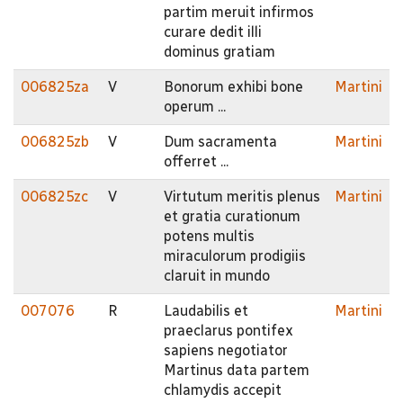
partim meruit infirmos
curare dedit illi
dominus gratiam
006825za
V
Bonorum exhibi bone
Martini
operum ...
006825zb
V
Dum sacramenta
Martini
offerret ...
006825zc
V
Virtutum meritis plenus
Martini
et gratia curationum
potens multis
miraculorum prodigiis
claruit in mundo
007076
R
Laudabilis et
Martini
praeclarus pontifex
sapiens negotiator
Martinus data partem
chlamydis accepit