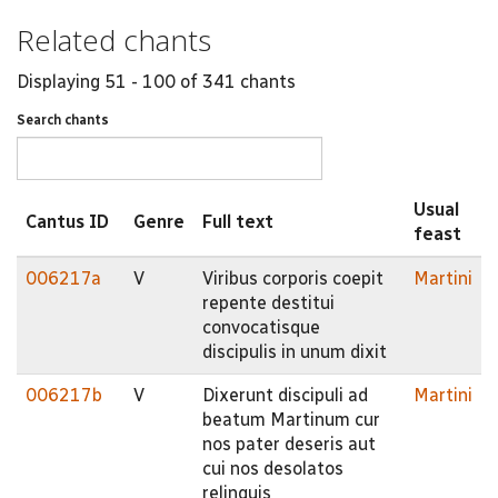
Related chants
Displaying 51 - 100 of 341 chants
Search chants
Usual
Cantus ID
Genre
Full text
feast
006217a
V
Viribus corporis coepit
Martini
repente destitui
convocatisque
discipulis in unum dixit
006217b
V
Dixerunt discipuli ad
Martini
beatum Martinum cur
nos pater deseris aut
cui nos desolatos
relinquis