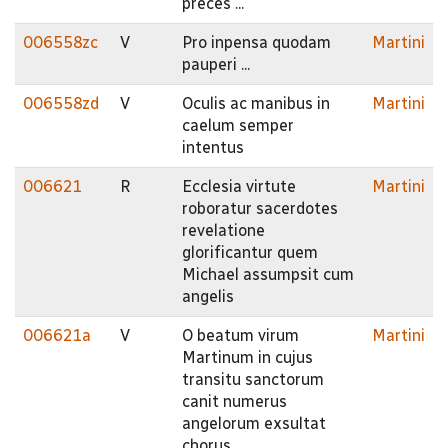
preces ...
006558zc
V
Pro inpensa quodam
Martini
pauperi ...
006558zd
V
Oculis ac manibus in
Martini
caelum semper
intentus
006621
R
Ecclesia virtute
Martini
roboratur sacerdotes
revelatione
glorificantur quem
Michael assumpsit cum
angelis
006621a
V
O beatum virum
Martini
Martinum in cujus
transitu sanctorum
canit numerus
angelorum exsultat
chorus