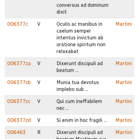
conversus ad dominum
dixit
006377c
V
Oculis ac manibus in
Martini
caelum semper
intentus invictum ab
oratione spiritum non
relaxabat
006377za
V
Dixerunt discipuli ad
Martini
beatum ...
006377zb
V
Munia tua devotus
Martini
implebo sub ...
006377zc
V
Qui cum ineffabilem
Martini
nec ...
006377zd
V
Si enim in hoc fragili ...
Martini
006463
R
Dixerunt discipuli ad
Martini