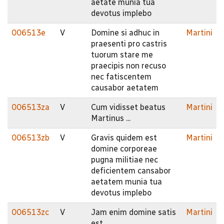
aetate munia tua
devotus implebo
006513e
V
Domine si adhuc in
Martini
praesenti pro castris
tuorum stare me
praecipis non recuso
nec fatiscentem
causabor aetatem
006513za
V
Cum vidisset beatus
Martini
Martinus ...
006513zb
V
Gravis quidem est
Martini
domine corporeae
pugna militiae nec
deficientem cansabor
aetatem munia tua
devotus implebo
006513zc
V
Jam enim domine satis
Martini
est ...