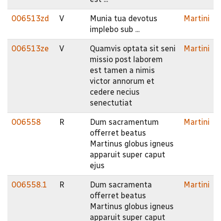
006513zd
V
Munia tua devotus
Martini
implebo sub ...
006513ze
V
Quamvis optata sit seni
Martini
missio post laborem
est tamen a nimis
victor annorum et
cedere necius
senectutiat
006558
R
Dum sacramentum
Martini
offerret beatus
Martinus globus igneus
apparuit super caput
ejus
006558.1
R
Dum sacramenta
Martini
offerret beatus
Martinus globus igneus
apparuit super caput