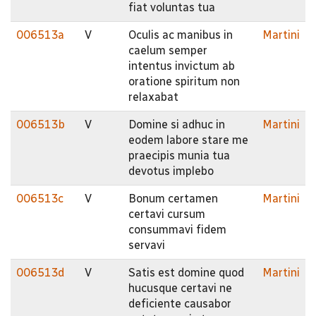
fiat voluntas tua
006513a
V
Oculis ac manibus in
Martini
caelum semper
intentus invictum ab
oratione spiritum non
relaxabat
006513b
V
Domine si adhuc in
Martini
eodem labore stare me
praecipis munia tua
devotus implebo
006513c
V
Bonum certamen
Martini
certavi cursum
consummavi fidem
servavi
006513d
V
Satis est domine quod
Martini
hucusque certavi ne
deficiente causabor