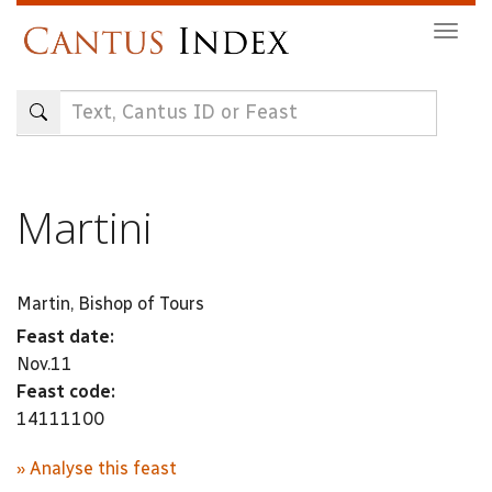
Skip
Togg
to
navig
main
content
Martini
Martin, Bishop of Tours
Feast date:
Nov.11
Feast code:
14111100
» Analyse this feast