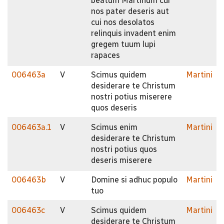
beatum Martinum cur
nos pater deseris aut
cui nos desolatos
relinquis invadent enim
gregem tuum lupi
rapaces
006463a
V
Scimus quidem
Martini
desiderare te Christum
nostri potius miserere
quos deseris
006463a.1
V
Scimus enim
Martini
desiderare te Christum
nostri potius quos
deseris miserere
006463b
V
Domine si adhuc populo
Martini
tuo
006463c
V
Scimus quidem
Martini
desiderare te Christum