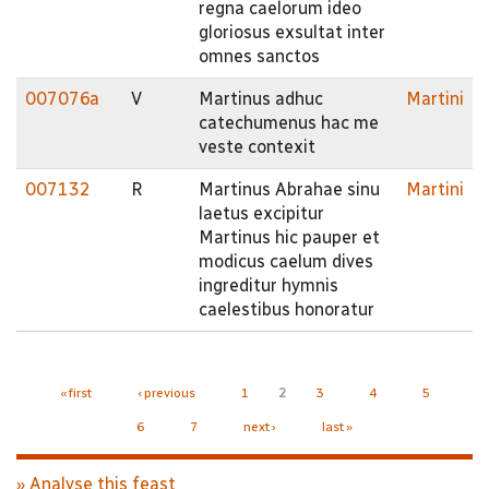
regna caelorum ideo
gloriosus exsultat inter
omnes sanctos
007076a
V
Martinus adhuc
Martini
catechumenus hac me
veste contexit
007132
R
Martinus Abrahae sinu
Martini
laetus excipitur
Martinus hic pauper et
modicus caelum dives
ingreditur hymnis
caelestibus honoratur
Pages
« first
‹ previous
1
2
3
4
5
6
7
next ›
last »
» Analyse this feast