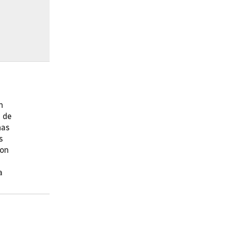
n
a de
has
s
yon
a