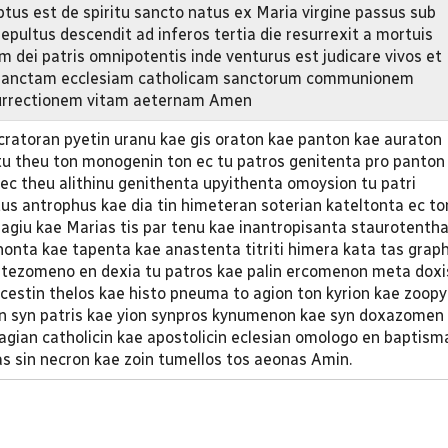
s est de spiritu sancto natus ex Maria virgine passus sub
epultus descendit ad inferos tertia die resurrexit a mortuis
 dei patris omnipotentis inde venturus est judicare vivos et
 sanctam ecclesiam catholicam sanctorum communionem
surrectionem vitam aeternam Amen
ratoran pyetin uranu kae gis oraton kae panton kae auraton
tu theu ton monogenin ton ec tu patros genitenta pro panton
 ec theu alithinu genithenta upyithenta omoysion tu patri
us antrophus kae dia tin himeteran soterian kateltonta ec to
giu kae Marias tis par tenu kae inantropisanta staurotenth
honta kae tapenta kae anastenta titriti himera kata tas grap
katezomeno en dexia tu patros kae palin ercomenon meta doxi
 ucestin thelos kae histo pneuma to agion ton kyrion kae zoop
n syn patris kae yion synpros kynumenon kae syn doxazomen
 agian catholicin kae apostolicin eclesian omologo en baptism
s sin necron kae zoin tumellos tos aeonas Amin.