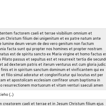
ntem factorem caeli et terrae visibilium omnium et
um Christum filium dei unigenitum et ex patre natum ante
e lumine deum verum de deo vero genitum non factum
nia facta sunt qui propter nos homines et propter nostram
natus est de spiritu sancto ex Maria virgine et homo factus e
o Pilato passus et sepultus est et resurrexit tertia die secun
et ad dexteram patris et iterum venturus est cum gloria judic
t finis et in spiritum sanctum dominum et vivificantem qui ex
et filio simul adoratur et conglorificatur qui locutus est per
am et apostolicam ecclesiam confiteor unum baptisma in
o resurrectionem mortuorum et vitam venturi saeculi amen
ho (...)
creatorem caeli et terrae et in Jesum Christum filium ejus