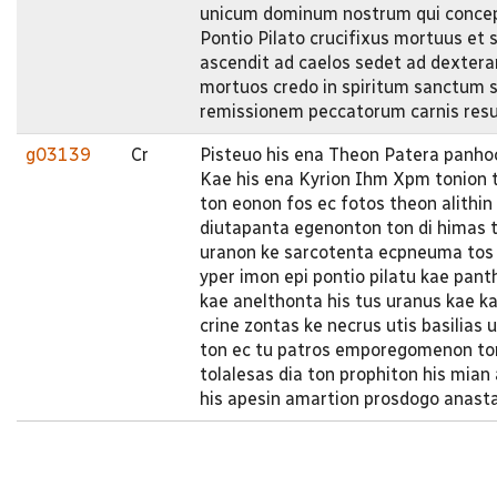
unicum dominum nostrum qui conceptu
Pontio Pilato crucifixus mortuus et s
ascendit ad caelos sedet ad dexteram
mortuos credo in spiritum sanctum
remissionem peccatorum carnis re
g03139
Cr
Pisteuo his ena Theon Patera panhoc
Kae his ena Kyrion Ihm Xpm tonion 
ton eonon fos ec fotos theon alithin
diutapanta egenonton ton di himas t
uranon ke sarcotenta ecpneuma tos a
yper imon epi pontio pilatu kae pant
kae anelthonta his tus uranus kae 
crine zontas ke necrus utis basilias
ton ec tu patros emporegomenon to
tolalesas dia ton prophiton his mian
his apesin amartion prosdogo anasta