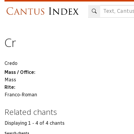
Skip
to
main
content
Cr
Credo
Mass / Office:
Mass
Rite:
Franco-Roman
Related chants
Displaying 1 - 4 of 4 chants
Search chants