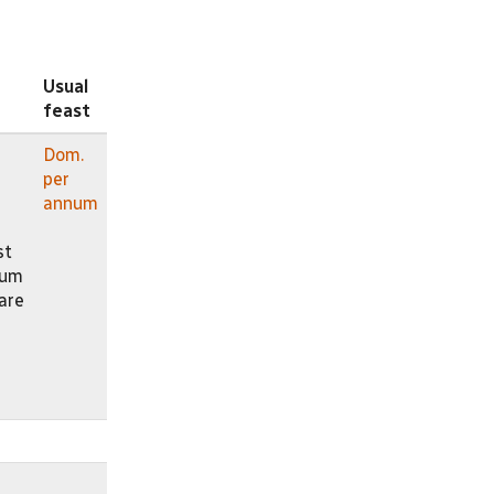
Usual
feast
Dom.
per
annum
st
dum
are