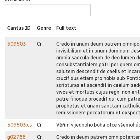
Cantus ID
Genre
Full text
509503
Cr
Credo in unum deum patrem omnipote
invisibilium et in unum dominum Jes
omnia saecula deum de deo lumen d
consubstantialem patri per quem om
salutem descendit de caelis et incar
crucifixus etiam pro nobis sub Ponti
scripturas et ascendit in caelum sed
vivos et mortuos cujus regni non eri
patre filioque procedit qui cum patre 
prophetas et unam sanctam catholic
remissionem peccatorum et exspect
509503:cs
Cr
Věřím v jednoho boha otce všemohúcie
g02766
Cr
Credo in deum patrem omnipotentem 