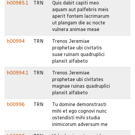
h00985.1
TRN
Quis dabit capiti meo
aquam aut palfebris meis
aperit fontem lacrimarum
ut plangam die ac nocte
vulnera animae meae
h00994
TRN
Trenos Jeremiae
prophetae ubi civitatis
suae ruinam quadruplici
planxit alfabeto
h00994.1
TRN
Trenos Jeremiae
prophetae ubi civitates
magnae ruinas quadruplici
planxit alfabeto
h00996
TRN
Tu domine demonstrasti
mihi et ego cognovi nunc
ostendisti mihi studia
inimicorum adversum me