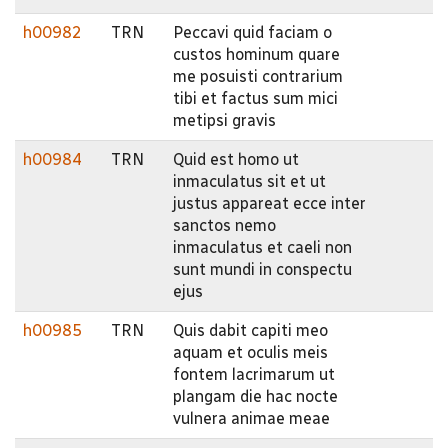
h00982
TRN
Peccavi quid faciam o
custos hominum quare
me posuisti contrarium
tibi et factus sum mici
metipsi gravis
h00984
TRN
Quid est homo ut
inmaculatus sit et ut
justus appareat ecce inter
sanctos nemo
inmaculatus et caeli non
sunt mundi in conspectu
ejus
h00985
TRN
Quis dabit capiti meo
aquam et oculis meis
fontem lacrimarum ut
plangam die hac nocte
vulnera animae meae