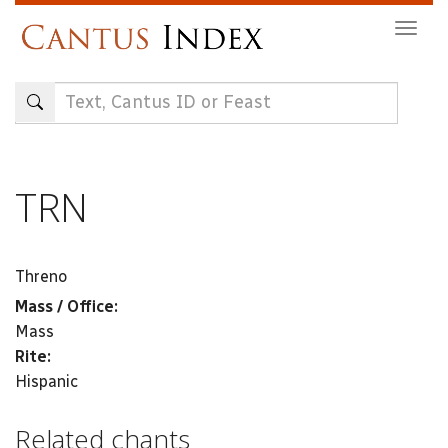
Skip
Togg
to
navig
main
content
TRN
Threno
Mass / Office:
Mass
Rite:
Hispanic
Related chants