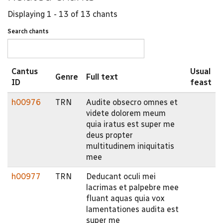
Displaying 1 - 13 of 13 chants
Search chants
Cantus
Usual
Genre
Full text
ID
feast
h00976
TRN
Audite obsecro omnes et
videte dolorem meum
quia iratus est super me
deus propter
multitudinem iniquitatis
mee
h00977
TRN
Deducant oculi mei
lacrimas et palpebre mee
fluant aquas quia vox
lamentationes audita est
super me