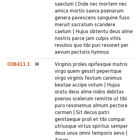
saeclum | Inde nec mortem nec
amica mortis saeva poenarum
genera pavescens sanguine fuso
meruit sacratum scandere
caelum | Hujus obtentu deus alme
nostris parce jam culpis vitiis
revulsis quo tibi puri resonet per
aevum pectoris hymnus
008411.1
H
Virginis proles opifexque matris
virgo quem gessit peperitque
virgo virginis festum canimus
beatae accipe votum | Hujus
oratu deus alme nobis debitas
poenas scelerum remitte ut tibi
puro resonemus almum pectore
carmen | Sit decus patri
genitaeque proli et tibi compar
utriusque virtus spiritus semper
deus unus omni temporis aevo |
Amen