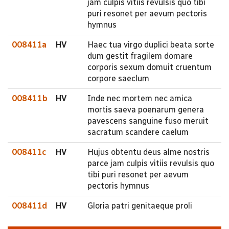
jam culpis vitiis revulsis quo tibi
puri resonet per aevum pectoris
hymnus
008411a
HV
Haec tua virgo duplici beata sorte
dum gestit fragilem domare
corporis sexum domuit cruentum
corpore saeclum
008411b
HV
Inde nec mortem nec amica
mortis saeva poenarum genera
pavescens sanguine fuso meruit
sacratum scandere caelum
008411c
HV
Hujus obtentu deus alme nostris
parce jam culpis vitiis revulsis quo
tibi puri resonet per aevum
pectoris hymnus
008411d
HV
Gloria patri genitaeque proli