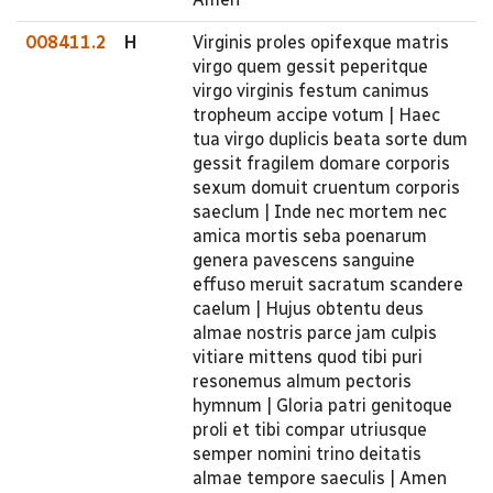
008411.2
H
Virginis proles opifexque matris
virgo quem gessit peperitque
virgo virginis festum canimus
tropheum accipe votum | Haec
tua virgo duplicis beata sorte dum
gessit fragilem domare corporis
sexum domuit cruentum corporis
saeclum | Inde nec mortem nec
amica mortis seba poenarum
genera pavescens sanguine
effuso meruit sacratum scandere
caelum | Hujus obtentu deus
almae nostris parce jam culpis
vitiare mittens quod tibi puri
resonemus almum pectoris
hymnum | Gloria patri genitoque
proli et tibi compar utriusque
semper nomini trino deitatis
almae tempore saeculis | Amen