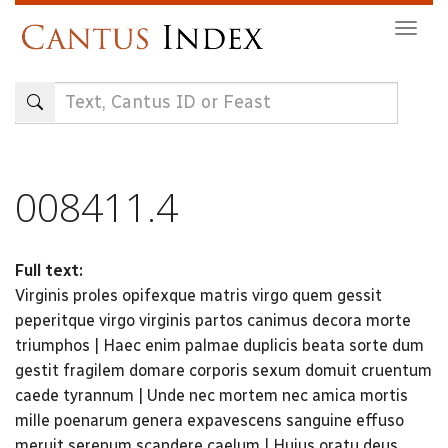
Skip
Togg
to
navig
main
content
008411.4
Full text:
Virginis proles opifexque matris virgo quem gessit
peperitque virgo virginis partos canimus decora morte
triumphos | Haec enim palmae duplicis beata sorte dum
gestit fragilem domare corporis sexum domuit cruentum
caede tyrannum | Unde nec mortem nec amica mortis
mille poenarum genera expavescens sanguine effuso
meruit serenum scandere caelum | Hujus oratu deus