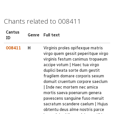
Chants related to 008411
Cantus
Genre
Full text
ID
008411
H
Virginis proles opifexque matris
virgo quem gessit peperitque virgo
virginis festum canimus tropaeum
accipe votum | Haec tua virgo
duplici beata sorte dum gestit
fragilem domare corporis sexum
domuit cruentum corpore saeclum
| Inde nec mortem nec amica
mortis saeva poenarum genera
pavescens sanguine fuso meruit
sacratum scandere caelum | Hujus
obtentu deus alme nostris parce