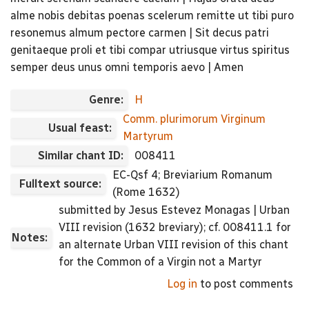
alme nobis debitas poenas scelerum remitte ut tibi puro
resonemus almum pectore carmen | Sit decus patri
genitaeque proli et tibi compar utriusque virtus spiritus
semper deus unus omni temporis aevo | Amen
Genre:
H
Comm. plurimorum Virginum
Usual feast:
Martyrum
Similar chant ID:
008411
EC-Qsf 4; Breviarium Romanum
Fulltext source:
(Rome 1632)
submitted by Jesus Estevez Monagas | Urban
VIII revision (1632 breviary); cf. 008411.1 for
Notes:
an alternate Urban VIII revision of this chant
for the Common of a Virgin not a Martyr
Log in
to post comments