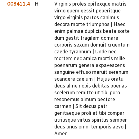
008411.4
H
Virginis proles opifexque matris
virgo quem gessit peperitque
virgo virginis partos canimus
decora morte triumphos | Haec
enim palmae duplicis beata sorte
dum gestit fragilem domare
corporis sexum domuit cruentum
caede tyrannum | Unde nec
mortem nec amica mortis mille
poenarum genera expavescens
sanguine effuso meruit serenum
scandere caelum | Hujus oratu
deus alme nobis debitas poenas
scelerum remitte ut tibi puro
resonemus almum pectore
carmen | Sit decus patri
genitaeque proli et tibi compar
utriusque virtus spiritus semper
deus unus omni temporis aevo |
Amen