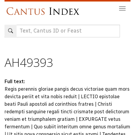
Skip
Togg
to
navig
main
content
AH49393
Full text:
Regis perennis gloriae pangis decus victoriae quam mors
devicta periit et vita nobis reduit | LECTIO epistolae
beati Pauli apostoli ad corinthios fratres | Christi
redempti sanguine regali tincti crismate post delictorum
veniam et triumphalem gratiam | EXPURGATE vetus
fermentum | Quo subiit interitum omne genus mortalium
| Ut sitis nova conspersio sicut estis azymi | Tendentes