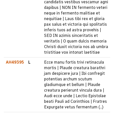
candidatis vestibus vescamur agni
dapibus | NON IN fermento veteri
neque in fermento malitiae et
nequitiae | Laus tibi rex et gloria
pax salus et victoria qui spolitatis
inferis tuos ad astra provehis |
SED IN azimis sinceritatis et
veritatis | O quam dulcis memoria
Christi duxit victoria nos ab umbra
tristitiae vox intonat laetitiae
AH49395
L
Ecce manu fortis trivi retinacula
mortis | Plaude creatura barathri
jam despicere jura | Ibi confregit
potentias archum scutum
gladiumque et bellum | Plaude
creatura perierunt vincula dura |
Audi ecce unde | Lectio Epistolae
beati Pauli ad Corinthios | Fratres
Expurgate vetus fermentum (...)