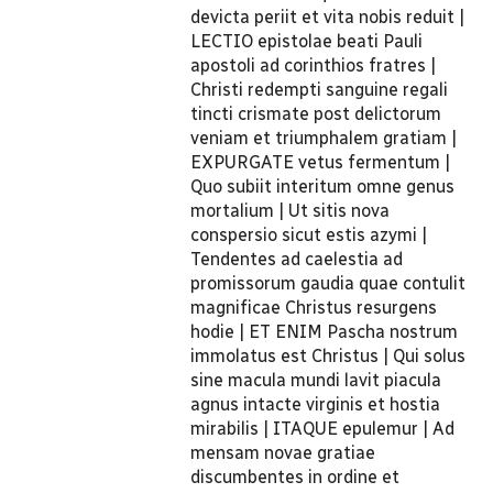
devicta periit et vita nobis reduit |
LECTIO epistolae beati Pauli
apostoli ad corinthios fratres |
Christi redempti sanguine regali
tincti crismate post delictorum
veniam et triumphalem gratiam |
EXPURGATE vetus fermentum |
Quo subiit interitum omne genus
mortalium | Ut sitis nova
conspersio sicut estis azymi |
Tendentes ad caelestia ad
promissorum gaudia quae contulit
magnificae Christus resurgens
hodie | ET ENIM Pascha nostrum
immolatus est Christus | Qui solus
sine macula mundi lavit piacula
agnus intacte virginis et hostia
mirabilis | ITAQUE epulemur | Ad
mensam novae gratiae
discumbentes in ordine et