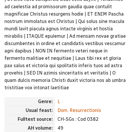
ad caelestia ad promissorum gaudia quae contulit
magnificae Christus resurgens hodie | ET ENIM Pascha
nostrum immolatus est Christus | Qui solus sine macula
mundi lavit piacula agnus intacte virginis et hostia
mirabilis | ITAQUE epulemur | Ad mensam novae gratiae
discumbentes in ordine et candidatis vestibus vescamur
agni dapibus | NON IN fermento veteri neque in
fermento malitiae et nequitiae | Laus tibi rex et gloria
pax salus et victoria qui spolitatis inferis tuos ad astra
provehis | SED IN azimis sinceritatis et veritatis | O
quam dulcis memoria Christi duxit victoria nos ab umbra
tristitiae vox intonat laetitiae
Genre:
L
Usual feast:
Dom. Resurrectionis
Fulltext source:
CH-SGs : Cod 0382
AH volume:
49