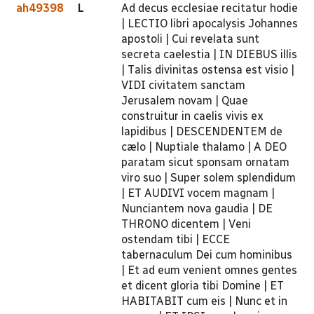
ah49398
L
Ad decus ecclesiae recitatur hodie
| LECTIO libri apocalysis Johannes
apostoli | Cui revelata sunt
secreta caelestia | IN DIEBUS illis
| Talis divinitas ostensa est visio |
VIDI civitatem sanctam
Jerusalem novam | Quae
construitur in caelis vivis ex
lapidibus | DESCENDENTEM de
cælo | Nuptiale thalamo | A DEO
paratam sicut sponsam ornatam
viro suo | Super solem splendidum
| ET AUDIVI vocem magnam |
Nunciantem nova gaudia | DE
THRONO dicentem | Veni
ostendam tibi | ECCE
tabernaculum Dei cum hominibus
| Et ad eum venient omnes gentes
et dicent gloria tibi Domine | ET
HABITABIT cum eis | Nunc et in