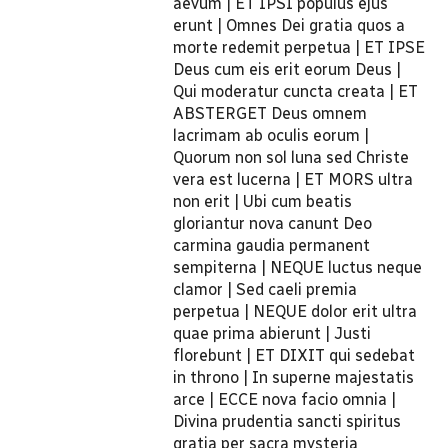
aevum | ET IPSI populus ejus
erunt | Omnes Dei gratia quos a
morte redemit perpetua | ET IPSE
Deus cum eis erit eorum Deus |
Qui moderatur cuncta creata | ET
ABSTERGET Deus omnem
lacrimam ab oculis eorum |
Quorum non sol luna sed Christe
vera est lucerna | ET MORS ultra
non erit | Ubi cum beatis
gloriantur nova canunt Deo
carmina gaudia permanent
sempiterna | NEQUE luctus neque
clamor | Sed caeli premia
perpetua | NEQUE dolor erit ultra
quae prima abierunt | Justi
florebunt | ET DIXIT qui sedebat
in throno | In superne majestatis
arce | ECCE nova facio omnia |
Divina prudentia sancti spiritus
gratia per sacra mysteria