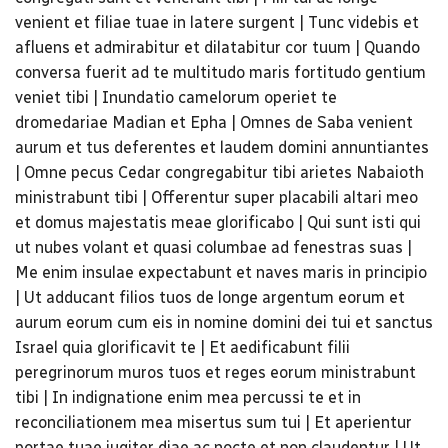
venient et filiae tuae in latere surgent | Tunc videbis et
afluens et admirabitur et dilatabitur cor tuum | Quando
conversa fuerit ad te multitudo maris fortitudo gentium
veniet tibi | Inundatio camelorum operiet te
dromedariae Madian et Epha | Omnes de Saba venient
aurum et tus deferentes et laudem domini annuntiantes
| Omne pecus Cedar congregabitur tibi arietes Nabaioth
ministrabunt tibi | Offerentur super placabili altari meo
et domus majestatis meae glorificabo | Qui sunt isti qui
ut nubes volant et quasi columbae ad fenestras suas |
Me enim insulae expectabunt et naves maris in principio
| Ut adducant filios tuos de longe argentum eorum et
aurum eorum cum eis in nomine domini dei tui et sanctus
Israel quia glorificavit te | Et aedificabunt filii
peregrinorum muros tuos et reges eorum ministrabunt
tibi | In indignatione enim mea percussi te et in
reconciliationem mea misertus sum tui | Et aperientur
portae tuae jugiter diae ac nocte et non claudentur | Ut