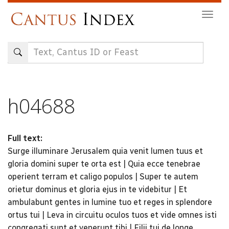
Skip
Togg
to
navig
main
content
h04688
Full text:
Surge illuminare Jerusalem quia venit lumen tuus et
gloria domini super te orta est | Quia ecce tenebrae
operient terram et caligo populos | Super te autem
orietur dominus et gloria ejus in te videbitur | Et
ambulabunt gentes in lumine tuo et reges in splendore
ortus tui | Leva in circuitu oculos tuos et vide omnes isti
congregati sunt et venerunt tibi | Filii tui de longe