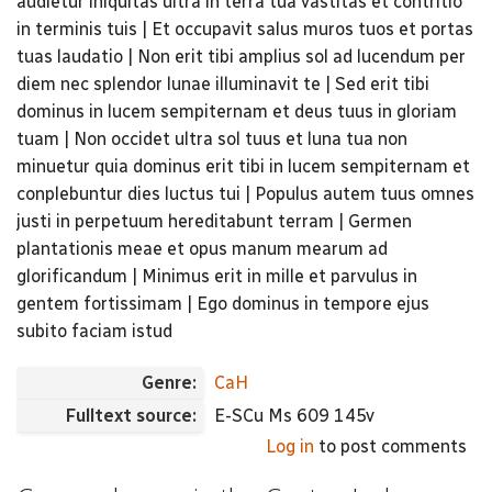
audietur iniquitas ultra in terra tua vastitas et contritio
in terminis tuis | Et occupavit salus muros tuos et portas
tuas laudatio | Non erit tibi amplius sol ad lucendum per
diem nec splendor lunae illuminavit te | Sed erit tibi
dominus in lucem sempiternam et deus tuus in gloriam
tuam | Non occidet ultra sol tuus et luna tua non
minuetur quia dominus erit tibi in lucem sempiternam et
conplebuntur dies luctus tui | Populus autem tuus omnes
justi in perpetuum hereditabunt terram | Germen
plantationis meae et opus manum mearum ad
glorificandum | Minimus erit in mille et parvulus in
gentem fortissimam | Ego dominus in tempore ejus
subito faciam istud
Genre:
CaH
Fulltext source:
E-SCu Ms 609 145v
Log in
to post comments