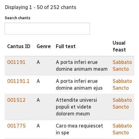
Displaying 1 - 50 of 252 chants
Search chants
Usual
Cantus ID
Genre
Full text
feast
001191
A
A porta inferi erue
Sabbato
domine animam meam
Sancto
001191.1
A
A porta inferi erue
Sabbato
domine animam ejus
Sancto
001512
A
Attendite universi
Sabbato
populi et videte
Sancto
dolorem meum
001775
A
Caro mea requiescet
Sabbato
in spe
Sancto