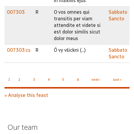
in maxillis ejus
007303
R
O vos omnes qui
Sabbato
transitis per viam
Sancto
attendite et videte si
est dolor similis sicut
dolor meus
007303:cs
R
Ó vy všickni (...)
Sabbato
Sancto
Pages
1
2
3
4
5
6
next ›
last »
» Analyse this feast
Our team