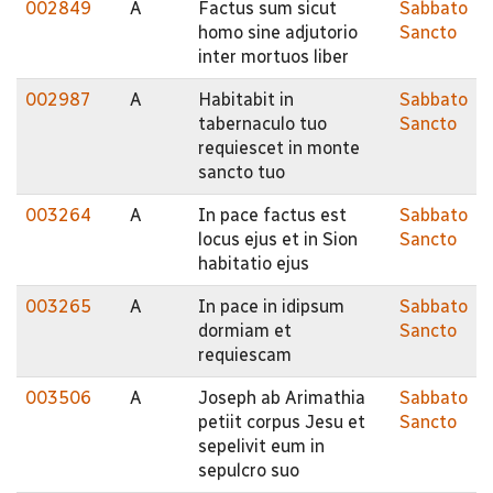
002849
A
Factus sum sicut
Sabbato
homo sine adjutorio
Sancto
inter mortuos liber
002987
A
Habitabit in
Sabbato
tabernaculo tuo
Sancto
requiescet in monte
sancto tuo
003264
A
In pace factus est
Sabbato
locus ejus et in Sion
Sancto
habitatio ejus
003265
A
In pace in idipsum
Sabbato
dormiam et
Sancto
requiescam
003506
A
Joseph ab Arimathia
Sabbato
petiit corpus Jesu et
Sancto
sepelivit eum in
sepulcro suo