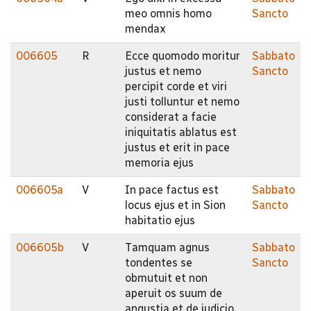
meo omnis homo
Sancto
mendax
006605
R
Ecce quomodo moritur
Sabbato
justus et nemo
Sancto
percipit corde et viri
justi tolluntur et nemo
considerat a facie
iniquitatis ablatus est
justus et erit in pace
memoria ejus
006605a
V
In pace factus est
Sabbato
locus ejus et in Sion
Sancto
habitatio ejus
006605b
V
Tamquam agnus
Sabbato
tondentes se
Sancto
obmutuit et non
aperuit os suum de
angustia et de judicio