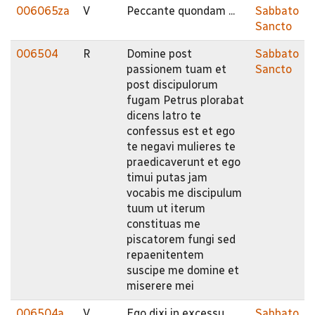
006065za
V
Peccante quondam ...
Sabbato
Sancto
006504
R
Domine post
Sabbato
passionem tuam et
Sancto
post discipulorum
fugam Petrus plorabat
dicens latro te
confessus est et ego
te negavi mulieres te
praedicaverunt et ego
timui putas jam
vocabis me discipulum
tuum ut iterum
constituas me
piscatorem fungi sed
repaenitentem
suscipe me domine et
miserere mei
006504a
V
Ego dixi in excessu
Sabbato