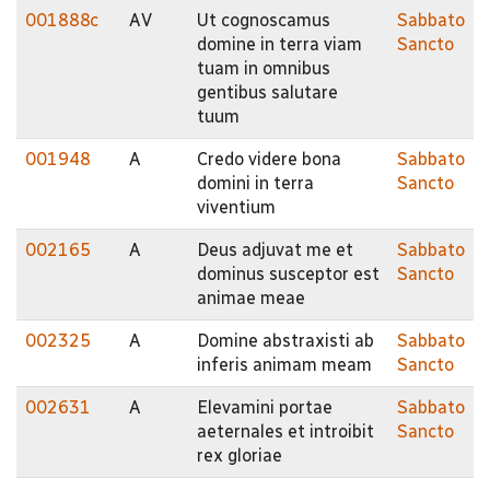
001888c
AV
Ut cognoscamus
Sabbato
domine in terra viam
Sancto
tuam in omnibus
gentibus salutare
tuum
001948
A
Credo videre bona
Sabbato
domini in terra
Sancto
viventium
002165
A
Deus adjuvat me et
Sabbato
dominus susceptor est
Sancto
animae meae
002325
A
Domine abstraxisti ab
Sabbato
inferis animam meam
Sancto
002631
A
Elevamini portae
Sabbato
aeternales et introibit
Sancto
rex gloriae