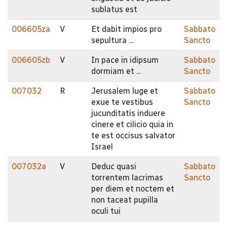
sublatus est
006605za
V
Et dabit impios pro
Sabbato
sepultura ...
Sancto
006605zb
V
In pace in idipsum
Sabbato
dormiam et ...
Sancto
007032
R
Jerusalem luge et
Sabbato
exue te vestibus
Sancto
jucunditatis induere
cinere et cilicio quia in
te est occisus salvator
Israel
007032a
V
Deduc quasi
Sabbato
torrentem lacrimas
Sancto
per diem et noctem et
non taceat pupilla
oculi tui