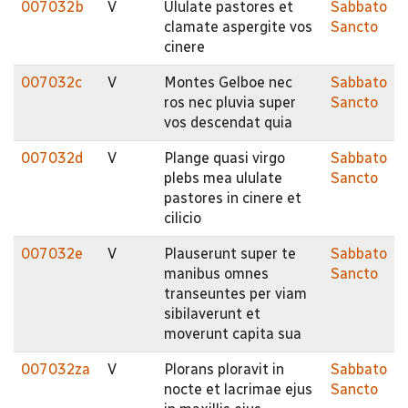
007032b
V
Ululate pastores et
Sabbato
clamate aspergite vos
Sancto
cinere
007032c
V
Montes Gelboe nec
Sabbato
ros nec pluvia super
Sancto
vos descendat quia
007032d
V
Plange quasi virgo
Sabbato
plebs mea ululate
Sancto
pastores in cinere et
cilicio
007032e
V
Plauserunt super te
Sabbato
manibus omnes
Sancto
transeuntes per viam
sibilaverunt et
moverunt capita sua
007032za
V
Plorans ploravit in
Sabbato
nocte et lacrimae ejus
Sancto