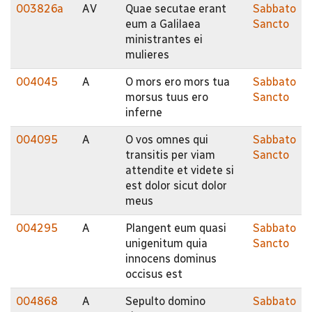
003826a
AV
Quae secutae erant
Sabbato
eum a Galilaea
Sancto
ministrantes ei
mulieres
004045
A
O mors ero mors tua
Sabbato
morsus tuus ero
Sancto
inferne
004095
A
O vos omnes qui
Sabbato
transitis per viam
Sancto
attendite et videte si
est dolor sicut dolor
meus
004295
A
Plangent eum quasi
Sabbato
unigenitum quia
Sancto
innocens dominus
occisus est
004868
A
Sepulto domino
Sabbato