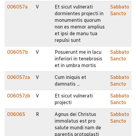
006057a
V
Et sicut vulnerati
Sabbato
dormientes projecti in
Sancto
monumentis quorum
non es memor amplius
et ipsi de manu tua
repulsi sunt
006057b
V
Posuerunt me in lacu
Sabbato
inferiori in tenebrosis
Sancto
et in umbra mortis
006057za
V
Cum iniquis et
Sabbato
damnatis ...
Sancto
006057zb
V
Et sicut vulnerati
Sabbato
projecti
Sancto
006065
R
Agnus dei Christus
Sabbato
immolatus est pro
Sancto
salute mundi nam de
parentis protoplasti