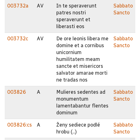
003732a
AV
In te speraverunt
Sabbato
patres nostri
Sancto
speraverunt et
liberasti eos
003732c
AV
De ore leonis libera me
Sabbato
domine et a cornibus
Sancto
unicornium
humilitatem meam
sancte et misericors
salvator amarae morti
ne tradas nos
003826
A
Mulieres sedentes ad
Sabbato
monumentum
Sancto
lamentabantur flentes
dominum
003826:cs
A
Ženy sediece podlé
Sabbato
hrobu (...)
Sancto