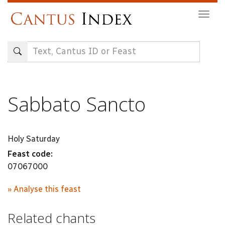
Skip
Togg
to
navig
main
content
Sabbato Sancto
Holy Saturday
Feast code:
07067000
» Analyse this feast
Related chants