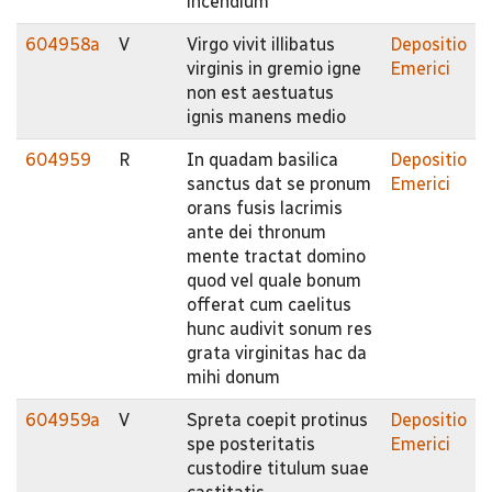
incendium
604958a
V
Virgo vivit illibatus
Depositio
virginis in gremio igne
Emerici
non est aestuatus
ignis manens medio
604959
R
In quadam basilica
Depositio
sanctus dat se pronum
Emerici
orans fusis lacrimis
ante dei thronum
mente tractat domino
quod vel quale bonum
offerat cum caelitus
hunc audivit sonum res
grata virginitas hac da
mihi donum
604959a
V
Spreta coepit protinus
Depositio
spe posteritatis
Emerici
custodire titulum suae