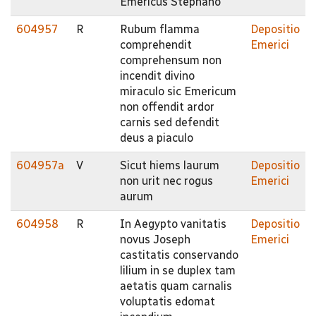
Emericus Stephano
604957
R
Rubum flamma
Depositio
comprehendit
Emerici
comprehensum non
incendit divino
miraculo sic Emericum
non offendit ardor
carnis sed defendit
deus a piaculo
604957a
V
Sicut hiems laurum
Depositio
non urit nec rogus
Emerici
aurum
604958
R
In Aegypto vanitatis
Depositio
novus Joseph
Emerici
castitatis conservando
lilium in se duplex tam
aetatis quam carnalis
voluptatis edomat