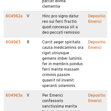
parcat divina
clementia
604962a
V
Hinc pro signo datur
Depositio
reo sui ferri fractio
Emerici
quod concessa sit a
deo peccati remissio
604963
R
Currit aeger spiritalis
Depositio
causa medicaminis ora
Emerici
rigat utriusque
gemens imber luminis
fer in membris pondus
ferri mente massam
criminis passim
quaerit nil invenit
speranti solaminis
604963a
V
Per Emerici
Depositio
confessoris
Emerici
sanctissima merita