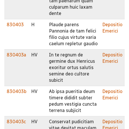
tam paenarum quam
culparum huic laxam
dente
830403
H
Plaude parens
Depositio
Pannonia de tam felici
Emerici
filio cujus virtute varia
caelum repletur gaudio
830403a
HV
In te regnum de
Depositio
germine dux Henricus
Emerici
exoritur ortus salutis
semine deo cultore
subicit
830403b
HV
Ab ipsa pueritia deum
Depositio
timere dididit subter
Emerici
pedum vestigia cuncta
terrena subjicit
830403c
HV
Conservat pudicitiam
Depositio
vitae devitat maculam
Emerici