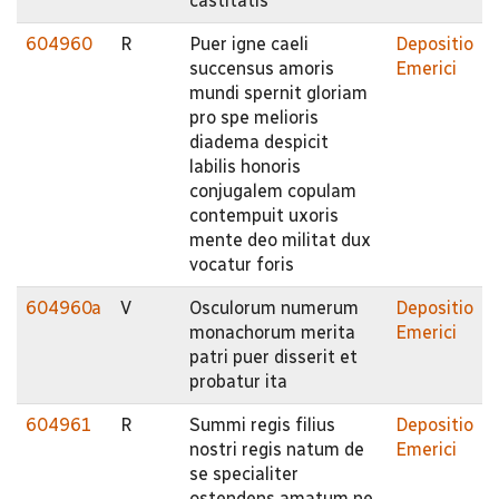
castitatis
604960
R
Puer igne caeli
Depositio
succensus amoris
Emerici
mundi spernit gloriam
pro spe melioris
diadema despicit
labilis honoris
conjugalem copulam
contempuit uxoris
mente deo militat dux
vocatur foris
604960a
V
Osculorum numerum
Depositio
monachorum merita
Emerici
patri puer disserit et
probatur ita
604961
R
Summi regis filius
Depositio
nostri regis natum de
Emerici
se specialiter
ostendens amatum ne