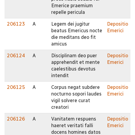
Emerice praemium
repelle pericula
206123
A
Legem dei jugitur
Depositio
beatus Emericus nocte
Emerici
die meditans deo fit
amicus
206124
A
Disciplinam deo puer
Depositio
apprehendit et mente
Emerici
caelestibus devotus
intendit
206125
A
Corpus negat subdere
Depositio
nocturno sopori laudes
Emerici
vigil solvere curat
creatori
206126
A
Vanitatem respuens
Depositio
haeret veritati falli
Emerici
docens homines datos