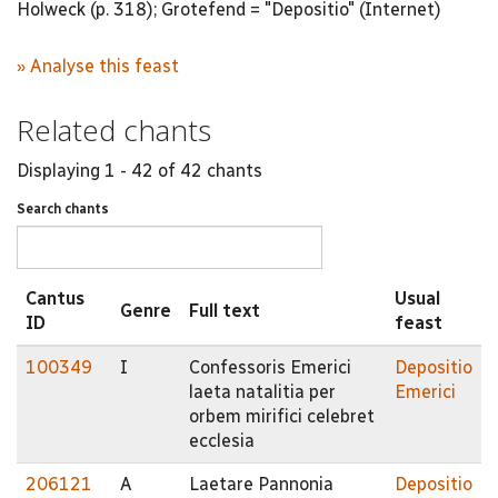
Holweck (p. 318); Grotefend = "Depositio" (Internet)
» Analyse this feast
Related chants
Displaying 1 - 42 of 42 chants
Search chants
Cantus
Usual
Genre
Full text
ID
feast
100349
I
Confessoris Emerici
Depositio
laeta natalitia per
Emerici
orbem mirifici celebret
ecclesia
206121
A
Laetare Pannonia
Depositio