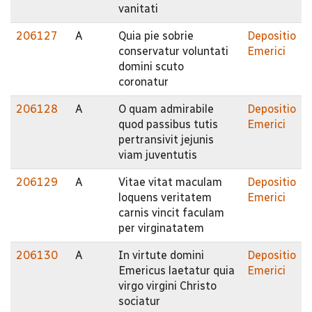
vanitati
206127
A
Quia pie sobrie
Depositio
conservatur voluntati
Emerici
domini scuto
coronatur
206128
A
O quam admirabile
Depositio
quod passibus tutis
Emerici
pertransivit jejunis
viam juventutis
206129
A
Vitae vitat maculam
Depositio
loquens veritatem
Emerici
carnis vincit faculam
per virginatatem
206130
A
In virtute domini
Depositio
Emericus laetatur quia
Emerici
virgo virgini Christo
sociatur