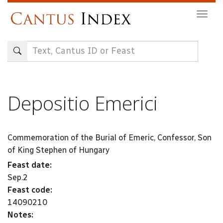
Skip
Togg
to
navig
main
content
Depositio Emerici
Commemoration of the Burial of Emeric, Confessor, Son
of King Stephen of Hungary
Feast date:
Sep.2
Feast code:
14090210
Notes: