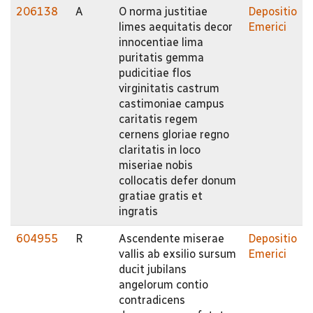
206138
A
O norma justitiae
Depositio
limes aequitatis decor
Emerici
innocentiae lima
puritatis gemma
pudicitiae flos
virginitatis castrum
castimoniae campus
caritatis regem
cernens gloriae regno
claritatis in loco
miseriae nobis
collocatis defer donum
gratiae gratis et
ingratis
604955
R
Ascendente miserae
Depositio
vallis ab exsilio sursum
Emerici
ducit jubilans
angelorum contio
contradicens