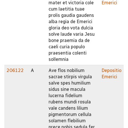
mater et victoria cole
Emerici
cum laetitia tuae
prolis gaudia gaudens
alba regia de Emerici
gloria deo vota dulcia
solve laude varia Jesu
bone praemia da de
caeli curia populo
praesentia colenti
sollemnia
206122
A
Ave flos nobilium
Depositio
sacrae stirpis virgula
Emerici
salve spes humilium
sidus sine macula
lucerna fidelium
rubens mundi rosula
vale candens lilium
pigmentorum cellula
solamen flebilium
prece nobis sedula fer