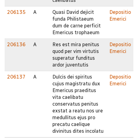
caelibatus
206135
A
Quasi David dejicit
Depositio
funda Philistaeum
Emerici
dum de carne perficit
Emericus trophaeum
206136
A
Res est mira penitus
Depositio
quod per vim virtutis
Emerici
superatur funditus
ardor juventutis
206137
A
Dulcis dei spiritus
Depositio
cujus magistratu dux
Emerici
Emericus praeditus
vita caelibatu
conservatus penitus
exstat a reatu nos ure
medullitus ejus pro
precatu caelique
divinitus dites incolatu