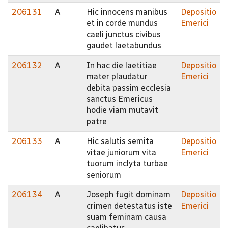
206131
A
Hic innocens manibus
Depositio
et in corde mundus
Emerici
caeli junctus civibus
gaudet laetabundus
206132
A
In hac die laetitiae
Depositio
mater plaudatur
Emerici
debita passim ecclesia
sanctus Emericus
hodie viam mutavit
patre
206133
A
Hic salutis semita
Depositio
vitae juniorum vita
Emerici
tuorum inclyta turbae
seniorum
206134
A
Joseph fugit dominam
Depositio
crimen detestatus iste
Emerici
suam feminam causa