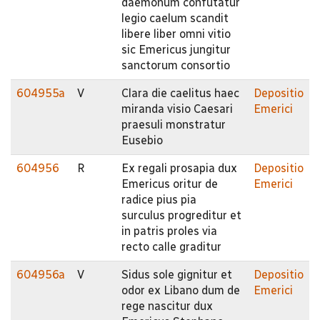
daemonum confutatur
legio caelum scandit
libere liber omni vitio
sic Emericus jungitur
sanctorum consortio
604955a
V
Clara die caelitus haec
Depositio
miranda visio Caesari
Emerici
praesuli monstratur
Eusebio
604956
R
Ex regali prosapia dux
Depositio
Emericus oritur de
Emerici
radice pius pia
surculus progreditur et
in patris proles via
recto calle graditur
604956a
V
Sidus sole gignitur et
Depositio
odor ex Libano dum de
Emerici
rege nascitur dux