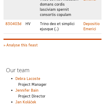
domans cordis
lasciviam spernit
consortis copulam
830403d
HV
Trino deo et simplici
Depositio
ejusque (...)
Emerici
» Analyse this feast
Our team
Debra Lacoste
Project Manager
Jennifer Bain
Project Director
Jan Koláček