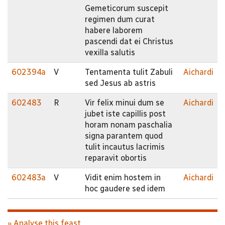
Gemeticorum suscepit
regimen dum curat
habere laborem
pascendi dat ei Christus
vexilla salutis
602394a
V
Tentamenta tulit Zabuli
Aichardi
sed Jesus ab astris
602483
R
Vir felix minui dum se
Aichardi
jubet iste capillis post
horam nonam paschalia
signa parantem quod
tulit incautus lacrimis
reparavit obortis
602483a
V
Vidit enim hostem in
Aichardi
hoc gaudere sed idem
» Analyse this feast