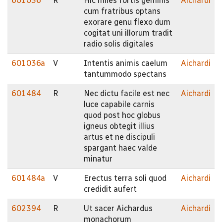
601036
R
Hic miles fortis geminis
Aichardi
cum fratribus optans
exorare genu flexo dum
cogitat uni illorum tradit
radio solis digitales
601036a
V
Intentis animis caelum
Aichardi
tantummodo spectans
601484
R
Nec dictu facile est nec
Aichardi
luce capabile carnis
quod post hoc globus
igneus obtegit illius
artus et ne discipuli
spargant haec valde
minatur
601484a
V
Erectus terra soli quod
Aichardi
credidit aufert
602394
R
Ut sacer Aichardus
Aichardi
monachorum