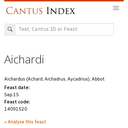
Skip
Togg
to
navig
main
content
Aichardi
Aichardus (Achard, Aichadrus, Aycadrius), Abbot
Feast date:
Sep.15
Feast code:
14091520
» Analyse this feast