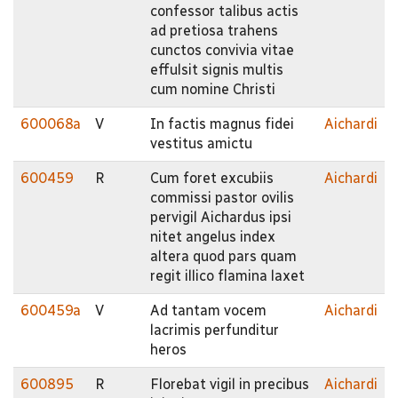
confessor talibus actis
ad pretiosa trahens
cunctos convivia vitae
effulsit signis multis
cum nomine Christi
600068a
V
In factis magnus fidei
Aichardi
vestitus amictu
600459
R
Cum foret excubiis
Aichardi
commissi pastor ovilis
pervigil Aichardus ipsi
nitet angelus index
altera quod pars quam
regit illico flamina laxet
600459a
V
Ad tantam vocem
Aichardi
lacrimis perfunditur
heros
600895
R
Florebat vigil in precibus
Aichardi