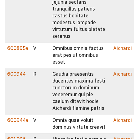
jejunia sectans
tranquillus patiens
castus bonitate
modestus lampade
virtutum fultus pietate
serenus
600895a
V
Omnibus omnia factus
Aichardi
erat pes ut omnibus
esset
600944
R
Gaudia praesentis
Aichardi
ducentes maxima festi
cunctorum dominum
veneremur qui pie
caelum ditavit hodie
Aichardi flamine patris
600944a
V
Omnia quae voluit
Aichardi
dominus virtute creavit