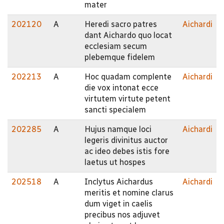
mater
202120
A
Heredi sacro patres
Aichardi
dant Aichardo quo locat
ecclesiam secum
plebemque fidelem
202213
A
Hoc quadam complente
Aichardi
die vox intonat ecce
virtutem virtute petent
sancti specialem
202285
A
Hujus namque loci
Aichardi
legeris divinitus auctor
ac ideo debes istis fore
laetus ut hospes
202518
A
Inclytus Aichardus
Aichardi
meritis et nomine clarus
dum viget in caelis
precibus nos adjuvet