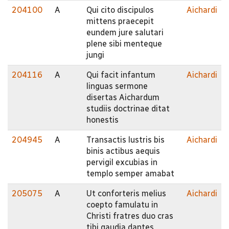
204100
A
Qui cito discipulos
Aichardi
mittens praecepit
eundem jure salutari
plene sibi menteque
jungi
204116
A
Qui facit infantum
Aichardi
linguas sermone
disertas Aichardum
studiis doctrinae ditat
honestis
204945
A
Transactis lustris bis
Aichardi
binis actibus aequis
pervigil excubias in
templo semper amabat
205075
A
Ut conforteris melius
Aichardi
coepto famulatu in
Christi fratres duo cras
tibi gaudia dantes