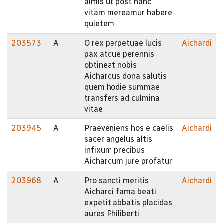
almis ut post hanc
vitam mereamur habere
quietem
203573
A
O rex perpetuae lucis
Aichardi
pax atque perennis
obtineat nobis
Aichardus dona salutis
quem hodie summae
transfers ad culmina
vitae
203945
A
Praeveniens hos e caelis
Aichardi
sacer angelus altis
infixum precibus
Aichardum jure profatur
203968
A
Pro sancti meritis
Aichardi
Aichardi fama beati
expetit abbatis placidas
aures Philiberti