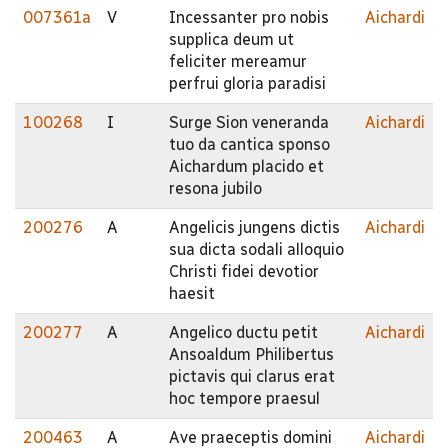
007361a
V
Incessanter pro nobis
Aichardi
supplica deum ut
feliciter mereamur
perfrui gloria paradisi
100268
I
Surge Sion veneranda
Aichardi
tuo da cantica sponso
Aichardum placido et
resona jubilo
200276
A
Angelicis jungens dictis
Aichardi
sua dicta sodali alloquio
Christi fidei devotior
haesit
200277
A
Angelico ductu petit
Aichardi
Ansoaldum Philibertus
pictavis qui clarus erat
hoc tempore praesul
200463
A
Ave praeceptis domini
Aichardi