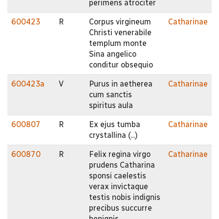
perimens atrociter
600423
R
Corpus virgineum
Catharinae
Christi venerabile
templum monte
Sina angelico
conditur obsequio
600423a
V
Purus in aetherea
Catharinae
cum sanctis
spiritus aula
600807
R
Ex ejus tumba
Catharinae
crystallina (...)
600870
R
Felix regina virgo
Catharinae
prudens Catharina
sponsi caelestis
verax invictaque
testis nobis indignis
precibus succurre
benignis