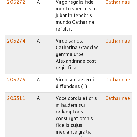
205272
A
Virgo regalis fidei
Catharinae
merito specialis ut
jubar in tenebris
mundo Catharina
refulsit
205274
A
Virgo sancta
Catharinae
Catharina Graeciae
gemma urbe
Alexandrinae costi
regis filia
205275
A
Virgo sed aeterni
Catharinae
diffundens (...)
205311
A
Voce cordis et oris
Catharinae
in laudem sui
redemptoris
consurgat omnis
fidelis cujus
mediante gratia