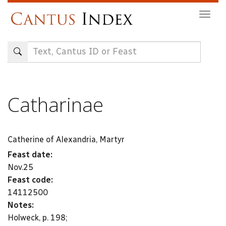
Skip
Togg
to
navig
main
content
Catharinae
Catherine of Alexandria, Martyr
Feast date:
Nov.25
Feast code:
14112500
Notes:
Holweck, p. 198;