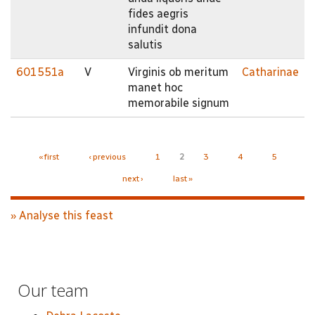
fides aegris
infundit dona
salutis
601551a
V
Virginis ob meritum
Catharinae
manet hoc
memorabile signum
Pages
« first
‹ previous
1
2
3
4
5
next ›
last »
» Analyse this feast
Our team