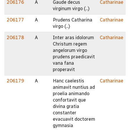
206176
A
Gaude decus
Catharinae
virginum virgo (...)
206177
A
Prudens Catharina
Catharinae
virgo (...)
206178
A
Inter aras idolorum
Catharinae
Christum regem
angelorum virgo
prudens praedicavit
vana fana
properavit
206179
A
Hanc caelestis
Catharinae
animavit nuntius ad
proelia animando
confortavit que
divina gratia
constanter
evacuavit doctorem
gymnasia