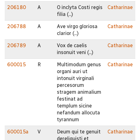
206180
A
O inclyta Costi regis
Catharinae
filia (...)
206788
A
Ave virgo gloriosa
Catharinae
clarior (...)
206789
A
Vox de caelis
Catharinae
insonuit veni (...)
600015
R
Multimodum genus
Catharinae
organi auri ut
intonuit virginali
percesorum
stragem animalium
festinat ad
templum sicine
nefandum allocuta
tyrannum
600015a
V
Deum qui te genuit
Catharinae
dereliquisti et