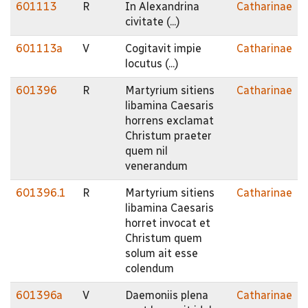
601113
R
In Alexandrina
Catharinae
civitate (...)
601113a
V
Cogitavit impie
Catharinae
locutus (...)
601396
R
Martyrium sitiens
Catharinae
libamina Caesaris
horrens exclamat
Christum praeter
quem nil
venerandum
601396.1
R
Martyrium sitiens
Catharinae
libamina Caesaris
horret invocat et
Christum quem
solum ait esse
colendum
601396a
V
Daemoniis plena
Catharinae