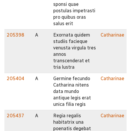
sponsi quae
postulas impetrasti
pro quibus oras
salus erit
205398
A
Exornata quidem
Catharinae
studiis facieque
venusta virgula tres
annos
transcenderat et
tria lustra
205404
A
Germine fecundo
Catharinae
Catharina nitens
data mundo
antique legis erat
unica filia regis
205437
A
Regia regalis
Catharinae
habitatrix una
poenatis degebat