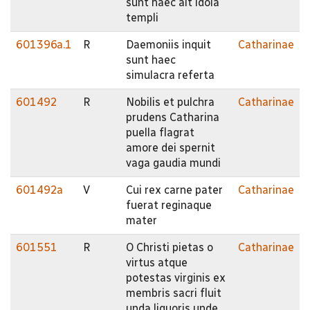
sunt haec ait idola
templi
601396a.1
R
Daemoniis inquit
Catharinae
sunt haec
simulacra referta
601492
R
Nobilis et pulchra
Catharinae
prudens Catharina
puella flagrat
amore dei spernit
vaga gaudia mundi
601492a
V
Cui rex carne pater
Catharinae
fuerat reginaque
mater
601551
R
O Christi pietas o
Catharinae
virtus atque
potestas virginis ex
membris sacri fluit
unda liquoris unde