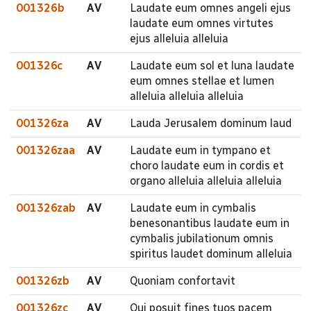
001326b
AV
Laudate eum omnes angeli ejus
laudate eum omnes virtutes
ejus alleluia alleluia
001326c
AV
Laudate eum sol et luna laudate
eum omnes stellae et lumen
alleluia alleluia alleluia
001326za
AV
Lauda Jerusalem dominum laud
001326zaa
AV
Laudate eum in tympano et
choro laudate eum in cordis et
organo alleluia alleluia alleluia
001326zab
AV
Laudate eum in cymbalis
benesonantibus laudate eum in
cymbalis jubilationum omnis
spiritus laudet dominum alleluia
001326zb
AV
Quoniam confortavit
001326zc
AV
Qui posuit fines tuos pacem