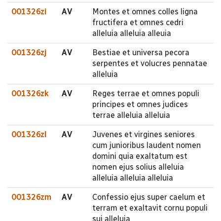
001326zi
AV
Montes et omnes colles ligna
fructifera et omnes cedri
alleluia alleluia alleuia
001326zj
AV
Bestiae et universa pecora
serpentes et volucres pennatae
alleluia
001326zk
AV
Reges terrae et omnes populi
principes et omnes judices
terrae alleluia alleluia
001326zl
AV
Juvenes et virgines seniores
cum junioribus laudent nomen
domini quia exaltatum est
nomen ejus solius alleluia
alleluia alleluia alleluia
001326zm
AV
Confessio ejus super caelum et
terram et exaltavit cornu populi
sui alleluia