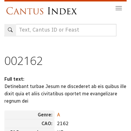
Skip
Togg
to
navig
main
content
002162
Full text:
Detinebant turbae Jesum ne discederet ab eis quibus ille
dixit quia et aliis civitatibus oportet me evangelizare
regnum dei
Genre:
A
CAO:
2162