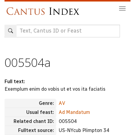
Skip
Togg
to
navig
main
content
005504a
Full text:
Exemplum enim do vobis ut et vos ita faciatis
Genre:
AV
Usual feast:
Ad Mandatum
Related chant ID:
005504
Fulltext source:
US-NYcub Plimpton 34