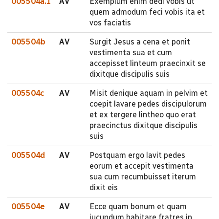
005504a.1
AV
Exemplum enim dedi vobis ut
quem admodum feci vobis ita et
vos faciatis
005504b
AV
Surgit Jesus a cena et ponit
vestimenta sua et cum
accepisset linteum praecinxit se
dixitque discipulis suis
005504c
AV
Misit denique aquam in pelvim et
coepit lavare pedes discipulorum
et ex tergere lintheo quo erat
praecinctus dixitque discipulis
suis
005504d
AV
Postquam ergo lavit pedes
eorum et accepit vestimenta
sua cum recumbuisset iterum
dixit eis
005504e
AV
Ecce quam bonum et quam
jucundum habitare fratres in