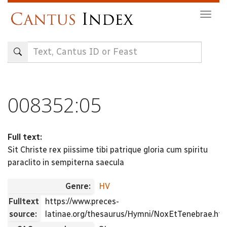
Skip
Togg
to
navig
main
content
008352:05
Full text:
Sit Christe rex piissime tibi patrique gloria cum spiritu
paraclito in sempiterna saecula
Genre:
HV
Fulltext
https://www.preces-
source:
latinae.org/thesaurus/Hymni/NoxEtTenebrae.ht