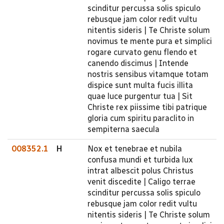
scinditur percussa solis spiculo
rebusque jam color redit vultu
nitentis sideris | Te Christe solum
novimus te mente pura et simplici
rogare curvato genu flendo et
canendo discimus | Intende
nostris sensibus vitamque totam
dispice sunt multa fucis illita
quae luce purgentur tua | Sit
Christe rex piissime tibi patrique
gloria cum spiritu paraclito in
sempiterna saecula
008352.1
H
Nox et tenebrae et nubila
confusa mundi et turbida lux
intrat albescit polus Christus
venit discedite | Caligo terrae
scinditur percussa solis spiculo
rebusque jam color redit vultu
nitentis sideris | Te Christe solum