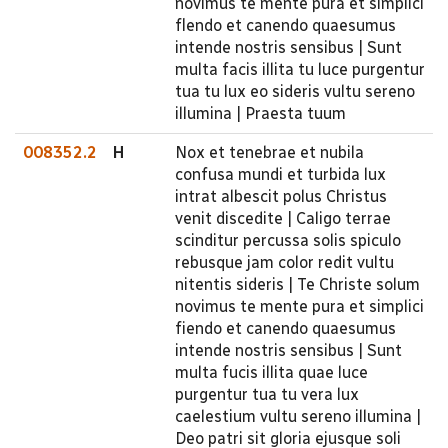
novimus te mente pura et simplici
flendo et canendo quaesumus
intende nostris sensibus | Sunt
multa facis illita tu luce purgentur
tua tu lux eo sideris vultu sereno
illumina | Praesta tuum
008352.2
H
Nox et tenebrae et nubila
confusa mundi et turbida lux
intrat albescit polus Christus
venit discedite | Caligo terrae
scinditur percussa solis spiculo
rebusque jam color redit vultu
nitentis sideris | Te Christe solum
novimus te mente pura et simplici
fiendo et canendo quaesumus
intende nostris sensibus | Sunt
multa fucis illita quae luce
purgentur tua tu vera lux
caelestium vultu sereno illumina |
Deo patri sit gloria ejusque soli