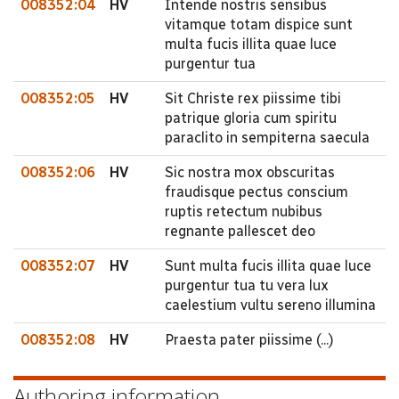
008352:04
HV
Intende nostris sensibus
vitamque totam dispice sunt
multa fucis illita quae luce
purgentur tua
008352:05
HV
Sit Christe rex piissime tibi
patrique gloria cum spiritu
paraclito in sempiterna saecula
008352:06
HV
Sic nostra mox obscuritas
fraudisque pectus conscium
ruptis retectum nubibus
regnante pallescet deo
008352:07
HV
Sunt multa fucis illita quae luce
purgentur tua tu vera lux
caelestium vultu sereno illumina
008352:08
HV
Praesta pater piissime (...)
Authoring information