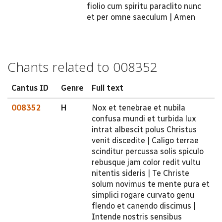
fiolio cum spiritu paraclito nunc
et per omne saeculum | Amen
Chants related to 008352
Cantus ID
Genre
Full text
008352
H
Nox et tenebrae et nubila
confusa mundi et turbida lux
intrat albescit polus Christus
venit discedite | Caligo terrae
scinditur percussa solis spiculo
rebusque jam color redit vultu
nitentis sideris | Te Christe
solum novimus te mente pura et
simplici rogare curvato genu
flendo et canendo discimus |
Intende nostris sensibus