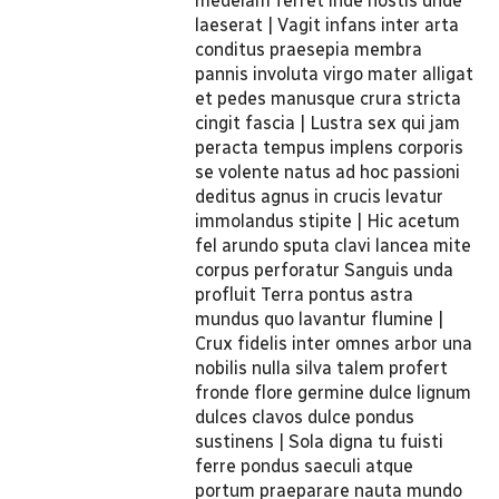
medelam ferret inde hostis unde
laeserat | Vagit infans inter arta
conditus praesepia membra
pannis involuta virgo mater alligat
et pedes manusque crura stricta
cingit fascia | Lustra sex qui jam
peracta tempus implens corporis
se volente natus ad hoc passioni
deditus agnus in crucis levatur
immolandus stipite | Hic acetum
fel arundo sputa clavi lancea mite
corpus perforatur Sanguis unda
profluit Terra pontus astra
mundus quo lavantur flumine |
Crux fidelis inter omnes arbor una
nobilis nulla silva talem profert
fronde flore germine dulce lignum
dulces clavos dulce pondus
sustinens | Sola digna tu fuisti
ferre pondus saeculi atque
portum praeparare nauta mundo