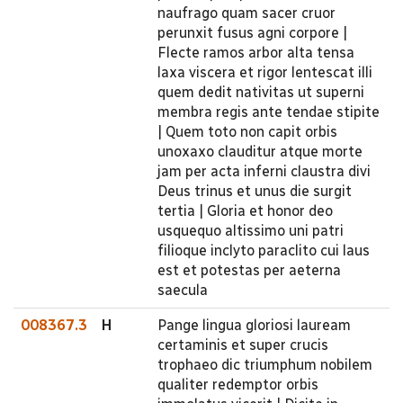
naufrago quam sacer cruor
perunxit fusus agni corpore |
Flecte ramos arbor alta tensa
laxa viscera et rigor lentescat illi
quem dedit nativitas ut superni
membra regis ante tendae stipite
| Quem toto non capit orbis
unoxaxo clauditur atque morte
jam per acta inferni claustra divi
Deus trinus et unus die surgit
tertia | Gloria et honor deo
usquequo altissimo uni patri
filioque inclyto paraclito cui laus
est et potestas per aeterna
saecula
008367.3
H
Pange lingua gloriosi lauream
certaminis et super crucis
trophaeo dic triumphum nobilem
qualiter redemptor orbis