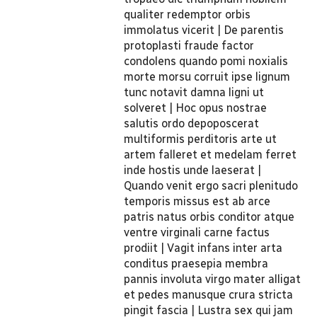
qualiter redemptor orbis
immolatus vicerit | De parentis
protoplasti fraude factor
condolens quando pomi noxialis
morte morsu corruit ipse lignum
tunc notavit damna ligni ut
solveret | Hoc opus nostrae
salutis ordo depoposcerat
multiformis perditoris arte ut
artem falleret et medelam ferret
inde hostis unde laeserat |
Quando venit ergo sacri plenitudo
temporis missus est ab arce
patris natus orbis conditor atque
ventre virginali carne factus
prodiit | Vagit infans inter arta
conditus praesepia membra
pannis involuta virgo mater alligat
et pedes manusque crura stricta
pingit fascia | Lustra sex qui jam