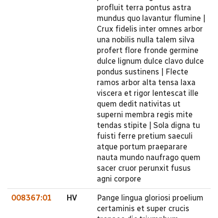
profluit terra pontus astra
mundus quo lavantur flumine |
Crux fidelis inter omnes arbor
una nobilis nulla talem silva
profert flore fronde germine
dulce lignum dulce clavo dulce
pondus sustinens | Flecte
ramos arbor alta tensa laxa
viscera et rigor lentescat ille
quem dedit nativitas ut
superni membra regis mite
tendas stipite | Sola digna tu
fuisti ferre pretium saeculi
atque portum praeparare
nauta mundo naufrago quem
sacer cruor perunxit fusus
agni corpore
008367:01
HV
Pange lingua gloriosi proelium
certaminis et super crucis