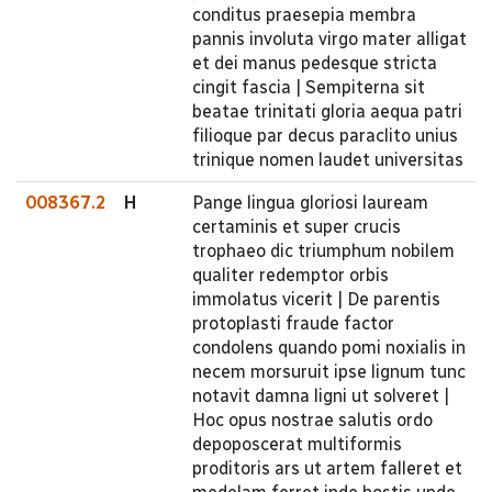
conditus praesepia membra
pannis involuta virgo mater alligat
et dei manus pedesque stricta
cingit fascia | Sempiterna sit
beatae trinitati gloria aequa patri
filioque par decus paraclito unius
trinique nomen laudet universitas
008367.2
H
Pange lingua gloriosi lauream
certaminis et super crucis
trophaeo dic triumphum nobilem
qualiter redemptor orbis
immolatus vicerit | De parentis
protoplasti fraude factor
condolens quando pomi noxialis in
necem morsuruit ipse lignum tunc
notavit damna ligni ut solveret |
Hoc opus nostrae salutis ordo
depoposcerat multiformis
proditoris ars ut artem falleret et