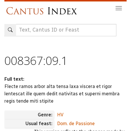
Skip
Togg
to
navig
main
content
008367:09.1
Full text:
Flecte ramos arbor alta tensa laxa viscera et rigor
lentescat ille quem dedit nativitas et superni membra
regis tende miti stipite
Genre:
HV
Usual feast:
Dom. de Passione