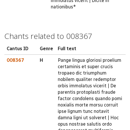
immolatus vicerit | Dicite in
nationibus*
Chants related to 008367
Cantus ID
Genre
Full text
008367
H
Pange lingua gloriosi proelium
certaminis et super crucis
tropaeo dic triumphum
nobilem qualiter redemptor
orbis immolatus vicerit | De
parentis protoplasti fraude
factor condolens quando pomi
noxialis morte morsu corruit
ipse lignum tunc notavit
damna ligni ut solveret | Hoc
opus nostrae salutis ordo