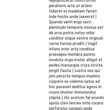
depoposcerat multiformis
perditoris arte ut artem
falleret et medelam ferret
inde hostis unde laeserat |
Quando venit ergo sacri
plenitudo temporis missus est
ab arce patris natus orbis
conditor atque ventre virginali
carne factus prodiit | Vagit
infans inter arta conditus
praesepia membra pannis
involuta virgo mater alligat et
pedes manusque crura stricta
pingit fascia | Lustra sex qui
jam peracta tempus implens
corporis se volente natus ad
hoc passioni deditus agnus in
crucis levatur immolandus
stipite | Hic acetum fel arundo
sputa clavi lancea mite corpus
perforatur sanguis unda