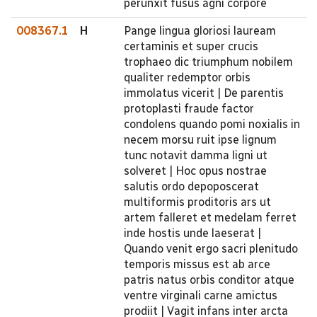
perunxit fusus agni corpore
008367.1
H
Pange lingua gloriosi lauream
certaminis et super crucis
trophaeo dic triumphum nobilem
qualiter redemptor orbis
immolatus vicerit | De parentis
protoplasti fraude factor
condolens quando pomi noxialis in
necem morsu ruit ipse lignum
tunc notavit damma ligni ut
solveret | Hoc opus nostrae
salutis ordo depoposcerat
multiformis proditoris ars ut
artem falleret et medelam ferret
inde hostis unde laeserat |
Quando venit ergo sacri plenitudo
temporis missus est ab arce
patris natus orbis conditor atque
ventre virginali carne amictus
prodiit | Vagit infans inter arcta