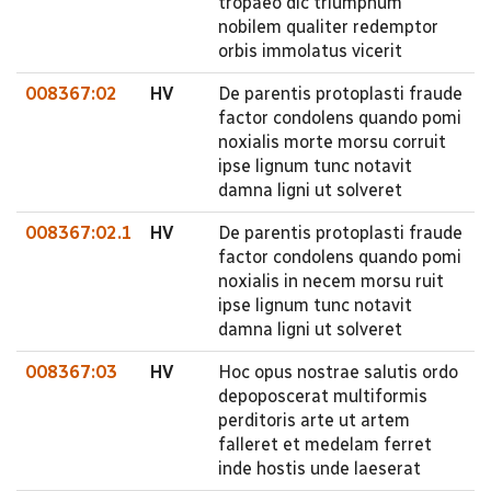
tropaeo dic triumphum
nobilem qualiter redemptor
orbis immolatus vicerit
008367:02
HV
De parentis protoplasti fraude
factor condolens quando pomi
noxialis morte morsu corruit
ipse lignum tunc notavit
damna ligni ut solveret
008367:02.1
HV
De parentis protoplasti fraude
factor condolens quando pomi
noxialis in necem morsu ruit
ipse lignum tunc notavit
damna ligni ut solveret
008367:03
HV
Hoc opus nostrae salutis ordo
depoposcerat multiformis
perditoris arte ut artem
falleret et medelam ferret
inde hostis unde laeserat