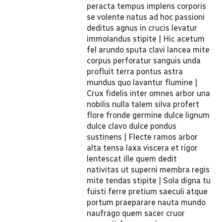
peracta tempus implens corporis
se volente natus ad hoc passioni
deditus agnus in crucis levatur
immolandus stipite | Hic acetum
fel arundo sputa clavi lancea mite
corpus perforatur sanguis unda
profluit terra pontus astra
mundus quo lavantur flumine |
Crux fidelis inter omnes arbor una
nobilis nulla talem silva profert
flore fronde germine dulce lignum
dulce clavo dulce pondus
sustinens | Flecte ramos arbor
alta tensa laxa viscera et rigor
lentescat ille quem dedit
nativitas ut superni membra regis
mite tendas stipite | Sola digna tu
fuisti ferre pretium saeculi atque
portum praeparare nauta mundo
naufrago quem sacer cruor