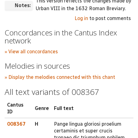
This version reflects the changes made by
Notes:
Urban VIII in the 1632 Roman Breviary.
Log in
to post comments
Concordances in the Cantus Index
network
» View all concordances
Melodies in sources
» Display the melodies connected with this chant
All text variants of 008367
Cantus
Genre
Full text
ID
008367
H
Pange lingua gloriosi proelium
certaminis et super crucis
tropaeo dic triumphum nobilem