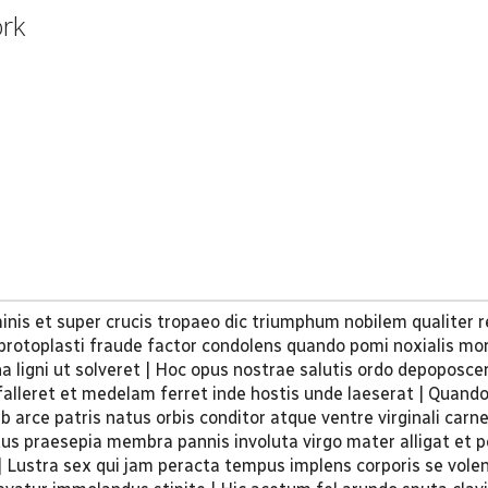
ork
minis et super crucis tropaeo dic triumphum nobilem qualiter
s protoplasti fraude factor condolens quando pomi noxialis m
a ligni ut solveret | Hoc opus nostrae salutis ordo depoposce
falleret et medelam ferret inde hostis unde laeserat | Quando
b arce patris natus orbis conditor atque ventre virginali carn
ditus praesepia membra pannis involuta virgo mater alligat et 
 | Lustra sex qui jam peracta tempus implens corporis se vole