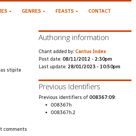
IES
GENRES
FEASTS
CONTACT
Authoring information
Chant added by:
Cantus Index
Post date:
08/11/2012 - 2:30pm
Last update:
28/01/2023 - 10:50pm
as stipite
Previous Identifiers
Previous identifiers of
008367:09
:
008367h
008367h.2
st comments