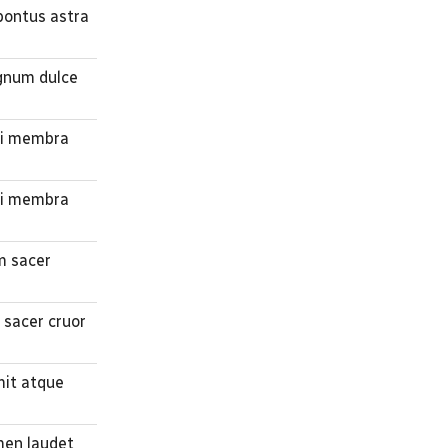
 pontus astra
ignum dulce
rni membra
rni membra
m sacer
 sacer cruor
mit atque
omen laudet