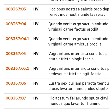
008367:03
HV
Hoc opus nostrae salutis ordo dep
ferret inde hostis unde laeserat
008367:04
HV
Quando venit ergo sacri plenitudo
virginali carne factus prodiit
008367:04.1
HV
Quando venit ergo sacri plenitudo
virginali carne amictus prodiit
008367:05
HV
Vagit infans inter arta conditus 
crura stricta pingit fascia
008367:05.1
HV
Vagit infans inter arcta conditus
pedesque stricta cingit fascia
008367:06
HV
Lustra sex qui jam peracta tempus
crucis levatur immolandus stipite
008367:07
HV
Hic acetum fel arundo sputa clavi
mundus quo lavantur flumine