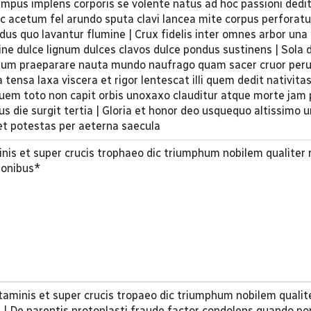
empus implens corporis se volente natus ad hoc passioni dedi
ic acetum fel arundo sputa clavi lancea mite corpus perforat
us quo lavantur flumine | Crux fidelis inter omnes arbor una n
ine dulce lignum dulces clavos dulce pondus sustinens | Sola 
ortum praeparare nauta mundo naufrago quam sacer cruor peru
 tensa laxa viscera et rigor lentescat illi quem dedit nativita
uem toto non capit orbis unoxaxo clauditur atque morte jam 
nus die surgit tertia | Gloria et honor deo usquequo altissimo u
t et potestas per aeterna saecula
inis et super crucis trophaeo dic triumphum nobilem qualiter
tionibus*
rtaminis et super crucis tropaeo dic triumphum nobilem qualit
 | De parentis protoplasti fraude factor condolens quando po