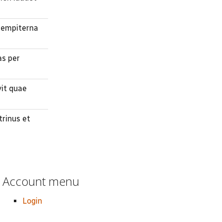
 sempiterna
as per
vit quae
trinus et
Account menu
Login