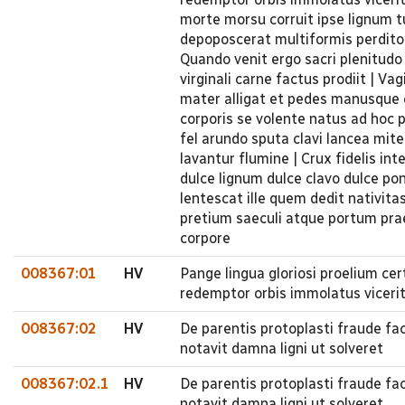
morte morsu corruit ipse lignum t
depoposcerat multiformis perditor
Quando venit ergo sacri plenitudo
virginali carne factus prodiit | V
mater alligat et pedes manusque c
corporis se volente natus ad hoc 
fel arundo sputa clavi lancea mit
lavantur flumine | Crux fidelis in
dulce lignum dulce clavo dulce pon
lentescat ille quem dedit nativita
pretium saeculi atque portum pra
corpore
008367:01
HV
Pange lingua gloriosi proelium ce
redemptor orbis immolatus viceri
008367:02
HV
De parentis protoplasti fraude fa
notavit damna ligni ut solveret
008367:02.1
HV
De parentis protoplasti fraude fa
notavit damna ligni ut solveret