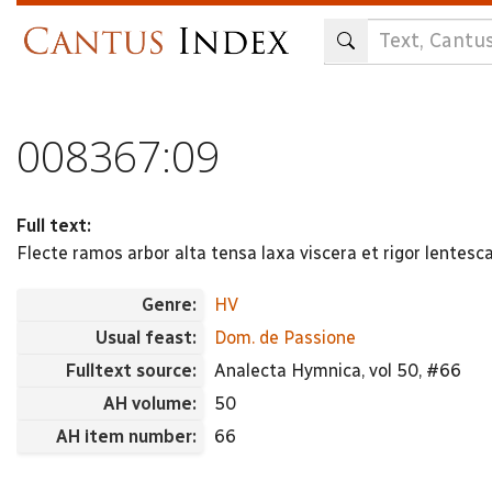
Skip
to
main
content
008367:09
Full text:
Flecte ramos arbor alta tensa laxa viscera et rigor lentesc
Genre:
HV
Usual feast:
Dom. de Passione
Fulltext source:
Analecta Hymnica, vol 50, #66
AH volume:
50
AH item number:
66