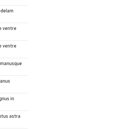
medelam
e ventre
e ventre
es manusque
manus
gnus in
ntus astra