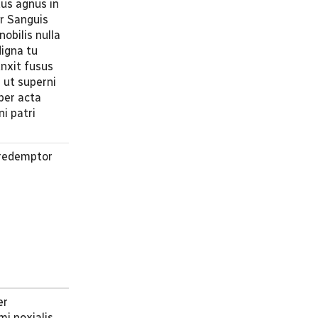
tus agnus in
ur Sanguis
obilis nulla
digna tu
nxit fusus
s ut superni
per acta
ni patri
 redemptor
er
mi noxialis