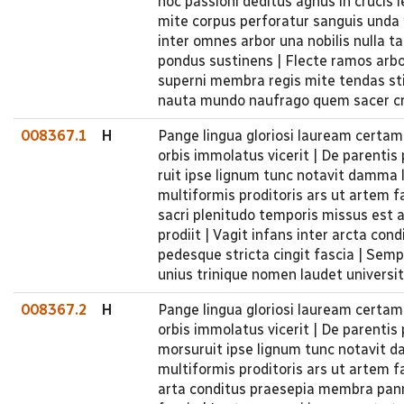
hoc passioni deditus agnus in crucis 
mite corpus perforatur sanguis unda p
inter omnes arbor una nobilis nulla t
pondus sustinens | Flecte ramos arbor
superni membra regis mite tendas stip
nauta mundo naufrago quem sacer cru
008367.1
H
Pange lingua gloriosi lauream certam
orbis immolatus vicerit | De parenti
ruit ipse lignum tunc notavit damma l
multiformis proditoris ars ut artem f
sacri plenitudo temporis missus est a
prodiit | Vagit infans inter arcta co
pedesque stricta cingit fascia | Sempi
unius trinique nomen laudet universi
008367.2
H
Pange lingua gloriosi lauream certam
orbis immolatus vicerit | De parenti
morsuruit ipse lignum tunc notavit d
multiformis proditoris ars ut artem f
arta conditus praesepia membra panni