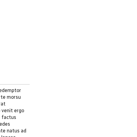
 redemptor
orte morsu
rat
 venit ergo
e factus
pedes
nte natus ad