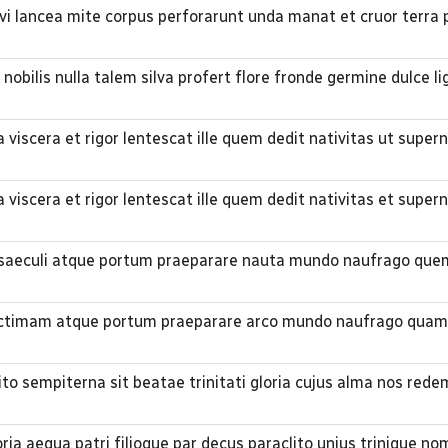
avi lancea mite corpus perforarunt unda manat et cruor terra
 nobilis nulla talem silva profert flore fronde germine dulce l
 viscera et rigor lentescat ille quem dedit nativitas ut supe
 viscera et rigor lentescat ille quem dedit nativitas et supe
um saeculi atque portum praeparare nauta mundo naufrago que
 victimam atque portum praeparare arco mundo naufrago quam
lito sempiterna sit beatae trinitati gloria cujus alma nos rede
oria aequa patri filioque par decus paraclito unius trinique n