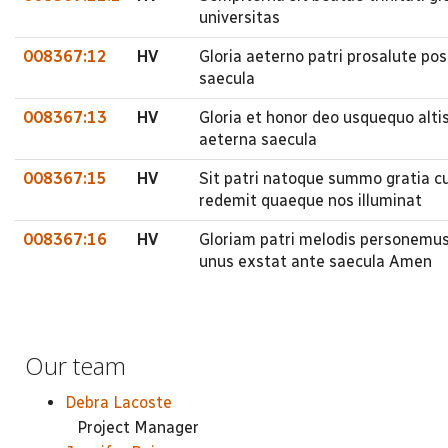
universitas
008367:12
HV
Gloria aeterno patri prosalute pos
saecula
008367:13
HV
Gloria et honor deo usquequo altiss
aeterna saecula
008367:15
HV
Sit patri natoque summo gratia cum
redemit quaeque nos illuminat
008367:16
HV
Gloriam patri melodis personemus 
unus exstat ante saecula Amen
Our team
Debra Lacoste
Project Manager