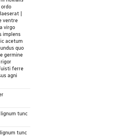
 ordo
laeserat |
e ventre
a virgo
s implens
Hic acetum
 mundus quo
nde germine
rigor
uisti ferre
sus agni
er
 lignum tunc
 lignum tunc