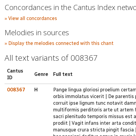
Concordances in the Cantus Index netw
» View all concordances
Melodies in sources
» Display the melodies connected with this chant
All text variants of 008367
Cantus
Genre
Full text
ID
008367
H
Pange lingua gloriosi proelium certa
orbis immolatus vicerit | De parenti
corruit ipse lignum tunc notavit damn
multiformis perditoris arte ut artem 
sacri plenitudo temporis missus est a
prodiit | Vagit infans inter arta con
manusque crura stricta pingit fascia