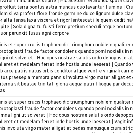
levatur immolandus stipite | Hic acetum fel arundo sputa clav
rofluit terra pontus astra mundus quo lavantur flumine | Cru
alem silva profert flore fronde germine dulce lignum dulce cla
 alta tensa laxa viscera et rigor lentescat ille quem dedit nat
ite | Sola digna tu fuisti ferre pretium saeculi atque portu
or perunxit fusus agni corpore
inis et super crucis trophaeo dic triumphum nobilem qualiter
s protoplasti fraude factor condolens quando pomi noxialis in
igni ut solveret | Hoc opus nostrae salutis ordo depoposcerat
alleret et medelam ferret inde hostis unde laeserat | Quando 
b arce patris natus orbis conditor atque ventre virginali carn
nditus praesepia membra pannis involuta virgo mater alligat et
terna sit beatae trinitati gloria aequa patri filioque par decu
tas
inis et super crucis trophaeo dic triumphum nobilem qualiter
s protoplasti fraude factor condolens quando pomi noxialis in
amna ligni ut solveret | Hoc opus nostrae salutis ordo depopo
alleret et medelam ferret inde hostis unde laeserat | Vagit in
s involuta virgo mater alligat et pedes manusque crura stric