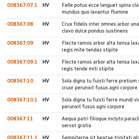
008367:07.1
HV
Felle potus ecce languet spina cl
mundus quo lavantur flumine
008367:08
HV
Crux fidelis inter omnes arbor una
clavo dulce pondus sustinens
008367:09
HV
Flecte ramos arbor alta tensa laxa
regis mite tendas stipite
008367:09.1
HV
Flecte ramos arbor alta tensa laxa
regis tende miti stipite
008367:10
HV
Sola digna tu fuisti ferre preti
cruor perunxit fusus agni corpore
008367:10.1
HV
Sola digna tu fuisti ferre mundi
perunxit fusus agni corpore
008367:11
HV
Aequa patri filioque inclyto parac
servat gratia
008367:11.1
HV
Sempiterna sit beatae trinitati gl