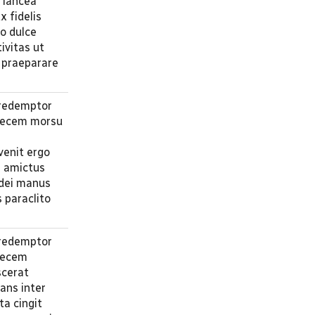
i lancea
x fidelis
vo dulce
ivitas ut
m praeparare
 redemptor
 necem morsu
venit ergo
e amictus
 dei manus
s paraclito
 redemptor
 necem
scerat
fans inter
ta cingit