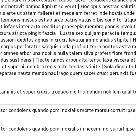
unc notavit damna ligni ut solveret | Hoc opus nostrae salutis
is arte ut artem falleret et medelam ferret inde hostis unde 
 temporis missus est ab arce patris natus orbis conditor atqu
agit infans inter arta conditus praesepia membra pannis involut
rura stricta pingit fascia | Lustra sex qui jam peracta tempu
passioni deditus agnus in crucis levatur immolandus stipite | 
e corpus perforatur sanguis unda profluit terra pontus astra
ter omnes arbor una nobilis nulla talem silva profert flore fro
dus sustinens | Flecte ramos arbor alta tensa laxa viscera et 
s ut superni membra regis mite tendas stipite | Sola digna tu f
eparare nauta mundo naufrago quem sacer cruor perunxit fu
rtaminis et super crucis tropaeo dic triumphum nobilem qualit
t
ctor condolens quando pomi noxialis morte morsu corruit ipse
ctor condolens quando pomi noxialis in necem morsu ruit ipse