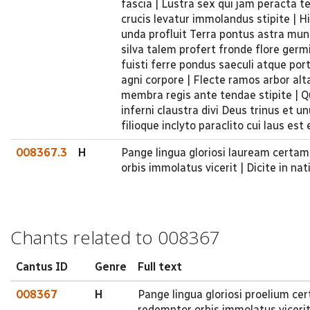
fascia | Lustra sex qui jam peracta t
crucis levatur immolandus stipite | H
unda profluit Terra pontus astra mund
silva talem profert fronde flore germ
fuisti ferre pondus saeculi atque p
agni corpore | Flecte ramos arbor alta
membra regis ante tendae stipite | Q
inferni claustra divi Deus trinus et u
filioque inclyto paraclito cui laus es
008367.3
H
Pange lingua gloriosi lauream certam
orbis immolatus vicerit | Dicite in na
Chants related to 008367
Cantus ID
Genre
Full text
008367
H
Pange lingua gloriosi proelium ce
redemptor orbis immolatus vicerit