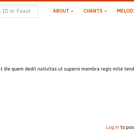
ABOUT
CHANTS
MELOD
at ille quem dedit nativitas ut superni membra regis mite tend
Log in
to po