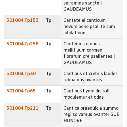
spiramine sancte |
GAUDEAMUS
501004.Tp153
Tp
Cantate ei canticum
novum bene psallite cum
jubilatione
501004.Tp258
Tp
Cantemus omnes
mellifluum carmen
fibrarum ore psallentes |
GAUDEAMUS
501004.Tp30
Tp
Cantibus et crebris laudes
reboamus ovantes
501004.Tp65
Tp
Cantibus hymnidicis illi
modulemur et odas
501004.Tp211
Tp
Cantica praedulcia summo
regi solvamus ovanter SUB
HONORE