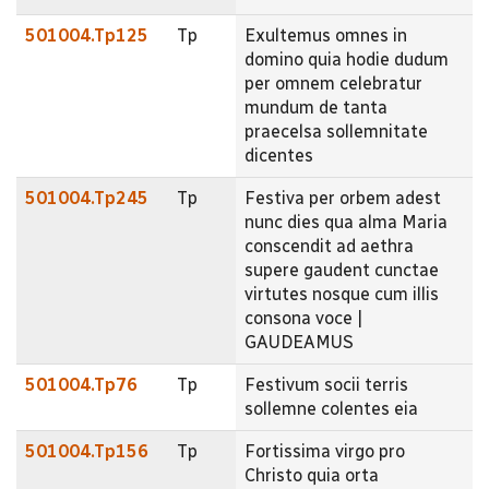
501004.Tp125
Tp
Exultemus omnes in
domino quia hodie dudum
per omnem celebratur
mundum de tanta
praecelsa sollemnitate
dicentes
501004.Tp245
Tp
Festiva per orbem adest
nunc dies qua alma Maria
conscendit ad aethra
supere gaudent cunctae
virtutes nosque cum illis
consona voce |
GAUDEAMUS
501004.Tp76
Tp
Festivum socii terris
sollemne colentes eia
501004.Tp156
Tp
Fortissima virgo pro
Christo quia orta