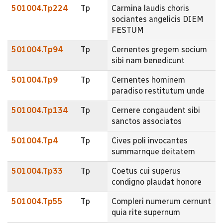
501004.Tp224
Tp
Carmina laudis choris
sociantes angelicis DIEM
FESTUM
501004.Tp94
Tp
Cernentes gregem socium
sibi nam benedicunt
501004.Tp9
Tp
Cernentes hominem
paradiso restitutum unde
501004.Tp134
Tp
Cernere congaudent sibi
sanctos associatos
501004.Tp4
Tp
Cives poli invocantes
summarnque deitatem
501004.Tp33
Tp
Coetus cui superus
condigno plaudat honore
501004.Tp55
Tp
Compleri numerum cernunt
quia rite supernum