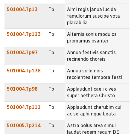
501004.Tp13
Tp
Almi regis janua lucida
famulorum suscipe vota
placabilia
501004.Tp123
Tp
Alternis sonis modulos
promamus ovanter
501004.Tp97
Tp
Annua festivis sanctis
recinendo choreis
501004.Tp138
Tp
Annua sollemnis
recolentes tempora festi
501004.Tp98
Tp
Applaudunt caeli cives
super aethera Christo
501004.Tp112
Tp
Applaudunt cherubim cui
ac seraphimque beata
501005.Tp214
Tp
Astra polus arva simul
laudat regem regum DE