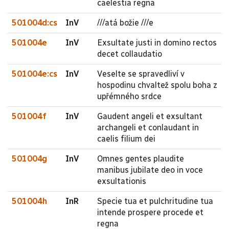
caelestia regna
501004d:cs
InV
///atá božie ///e
501004e
InV
Exsultate justi in domino rectos
decet collaudatio
501004e:cs
InV
Veselte se spravedliví v
hospodinu chvaltež spolu boha z
upřémného srdce
501004f
InV
Gaudent angeli et exsultant
archangeli et conlaudant in
caelis filium dei
501004g
InV
Omnes gentes plaudite
manibus jubilate deo in voce
exsultationis
501004h
InR
Specie tua et pulchritudine tua
intende prospere procede et
regna