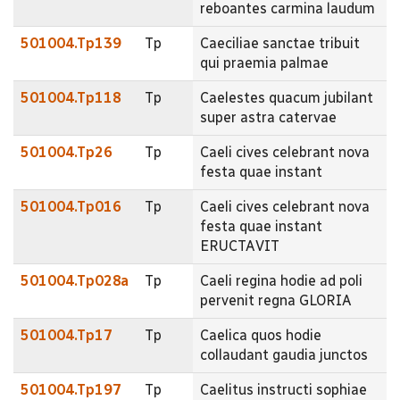
reboantes carmina laudum
501004.Tp139
Tp
Caeciliae sanctae tribuit
qui praemia palmae
501004.Tp118
Tp
Caelestes quacum jubilant
super astra catervae
501004.Tp26
Tp
Caeli cives celebrant nova
festa quae instant
501004.Tp016
Tp
Caeli cives celebrant nova
festa quae instant
ERUCTAVIT
501004.Tp028a
Tp
Caeli regina hodie ad poli
pervenit regna GLORIA
501004.Tp17
Tp
Caelica quos hodie
collaudant gaudia junctos
501004.Tp197
Tp
Caelitus instructi sophiae