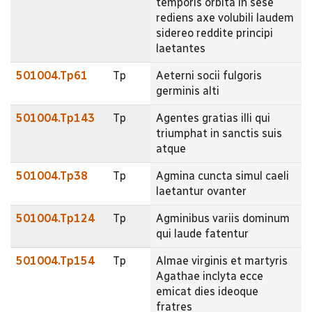
temporis orbita in sese
rediens axe volubili laudem
sidereo reddite principi
laetantes
501004.Tp61
Tp
Aeterni socii fulgoris
germinis alti
501004.Tp143
Tp
Agentes gratias illi qui
triumphat in sanctis suis
atque
501004.Tp38
Tp
Agmina cuncta simul caeli
laetantur ovanter
501004.Tp124
Tp
Agminibus variis dominum
qui laude fatentur
501004.Tp154
Tp
Almae virginis et martyris
Agathae inclyta ecce
emicat dies ideoque
fratres