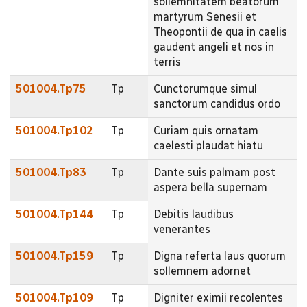
sollemnitatem beatorum
martyrum Senesii et
Theopontii de qua in caelis
gaudent angeli et nos in
terris
501004.Tp75
Tp
Cunctorumque simul
sanctorum candidus ordo
501004.Tp102
Tp
Curiam quis ornatam
caelesti plaudat hiatu
501004.Tp83
Tp
Dante suis palmam post
aspera bella supernam
501004.Tp144
Tp
Debitis laudibus
venerantes
501004.Tp159
Tp
Digna referta laus quorum
sollemnem adornet
501004.Tp109
Tp
Digniter eximii recolentes