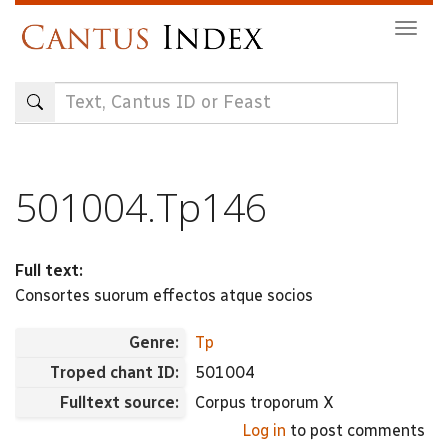
Skip
Togg
to
navig
main
content
501004.Tp146
Full text:
Consortes suorum effectos atque socios
Genre:
Tp
Troped chant ID:
501004
Fulltext source:
Corpus troporum X
Log in
to post comments