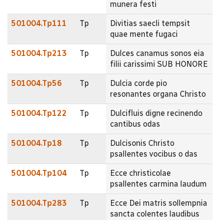
munera festi
501004.Tp111
Tp
Divitias saecli tempsit
quae mente fugaci
501004.Tp213
Tp
Dulces canamus sonos eia
filii carissimi SUB HONORE
501004.Tp56
Tp
Dulcia corde pio
resonantes organa Christo
501004.Tp122
Tp
Dulcifluis digne recinendo
cantibus odas
501004.Tp18
Tp
Dulcisonis Christo
psallentes vocibus o das
501004.Tp104
Tp
Ecce christicolae
psallentes carmina laudum
501004.Tp283
Tp
Ecce Dei matris sollempnia
sancta colentes laudibus