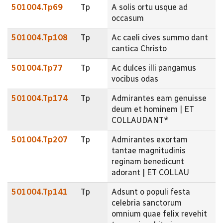
501004.Tp69
Tp
A solis ortu usque ad
occasum
501004.Tp108
Tp
Ac caeli cives summo dant
cantica Christo
501004.Tp77
Tp
Ac dulces illi pangamus
vocibus odas
501004.Tp174
Tp
Admirantes eam genuisse
deum et hominem | ET
COLLAUDANT*
501004.Tp207
Tp
Admirantes exortam
tantae magnitudinis
reginam benedicunt
adorant | ET COLLAU
501004.Tp141
Tp
Adsunt o populi festa
celebria sanctorum
omnium quae felix revehit