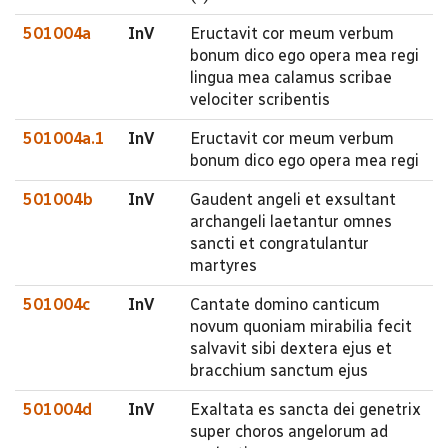
501004a
InV
Eructavit cor meum verbum
bonum dico ego opera mea regi
lingua mea calamus scribae
velociter scribentis
501004a.1
InV
Eructavit cor meum verbum
bonum dico ego opera mea regi
501004b
InV
Gaudent angeli et exsultant
archangeli laetantur omnes
sancti et congratulantur
martyres
501004c
InV
Cantate domino canticum
novum quoniam mirabilia fecit
salvavit sibi dextera ejus et
bracchium sanctum ejus
501004d
InV
Exaltata es sancta dei genetrix
super choros angelorum ad