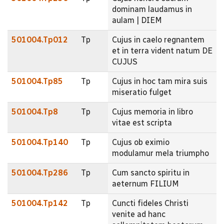
dominam laudamus in
aulam | DIEM
501004.Tp012
Tp
Cujus in caelo regnantem
et in terra vident natum DE
CUJUS
501004.Tp85
Tp
Cujus in hoc tam mira suis
miseratio fulget
501004.Tp8
Tp
Cujus memoria in libro
vitae est scripta
501004.Tp140
Tp
Cujus ob eximio
modulamur mela triumpho
501004.Tp286
Tp
Cum sancto spiritu in
aeternum FILIUM
501004.Tp142
Tp
Cuncti fideles Christi
venite ad hanc