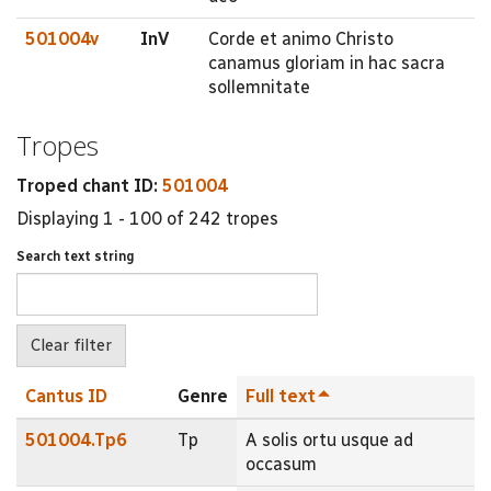
501004v
InV
Corde et animo Christo
canamus gloriam in hac sacra
sollemnitate
Tropes
Troped chant ID:
501004
Displaying 1 - 100 of 242 tropes
Search text string
Cantus ID
Genre
Full text
501004.Tp6
Tp
A solis ortu usque ad
occasum