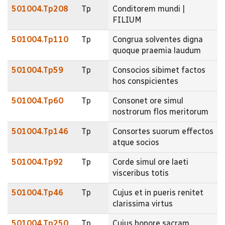
501004.Tp208
Tp
Conditorem mundi |
FILIUM
501004.Tp110
Tp
Congrua solventes digna
quoque praemia laudum
501004.Tp59
Tp
Consocios sibimet factos
hos conspicientes
501004.Tp60
Tp
Consonet ore simul
nostrorum flos meritorum
501004.Tp146
Tp
Consortes suorum effectos
atque socios
501004.Tp92
Tp
Corde simul ore laeti
visceribus totis
501004.Tp46
Tp
Cujus et in pueris renitet
clarissima virtus
501004.Tp250
Tp
Cujus honore sacram