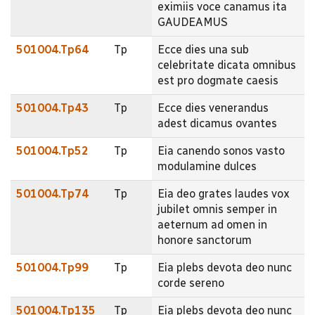
eximiis voce canamus ita
GAUDEAMUS
501004.Tp64
Tp
Ecce dies una sub
celebritate dicata omnibus
est pro dogmate caesis
501004.Tp43
Tp
Ecce dies venerandus
adest dicamus ovantes
501004.Tp52
Tp
Eia canendo sonos vasto
modulamine dulces
501004.Tp74
Tp
Eia deo grates laudes vox
jubilet omnis semper in
aeternum ad omen in
honore sanctorum
501004.Tp99
Tp
Eia plebs devota deo nunc
corde sereno
501004.Tp135
Tp
Eia plebs devota deo nunc