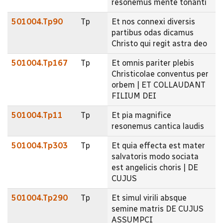
resonemus mente tonanti
501004.Tp90
Tp
Et nos connexi diversis
partibus odas dicamus
Christo qui regit astra deo
501004.Tp167
Tp
Et omnis pariter plebis
Christicolae conventus per
orbem | ET COLLAUDANT
FILIUM DEI
501004.Tp11
Tp
Et pia magnifice
resonemus cantica laudis
501004.Tp303
Tp
Et quia effecta est mater
salvatoris modo sociata
est angelicis choris | DE
CUJUS
501004.Tp290
Tp
Et simul virili absque
semine matris DE CUJUS
ASSUMPCI