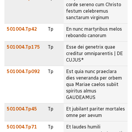
corde sereno cum Christo
festum celebremus
sanctarum virginum
501004.Tp42
Tp
En nunc martyribus melos
reboando canorum
501004.Tp175
Tp
Esse dei genetrix quae
creditur omniparentis | DE
CUJUS*
501004.Tp092
Tp
Est quia nunc praeclara
dies veneranda per orbem
qua Mariae caelos subiit
spiritus almus
GAUDEAMUS
501004.Tp45
Tp
Et jubilant pariter mortales
omne per aevum
501004.Tp71
Tp
Et laudes humili