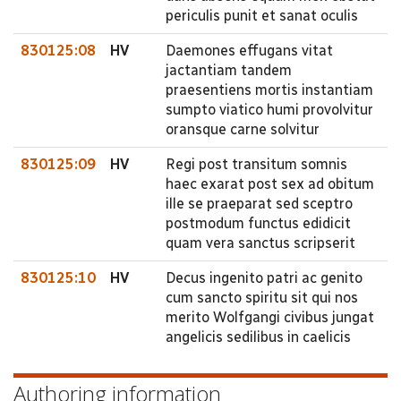
periculis punit et sanat oculis
830125:08
HV
Daemones effugans vitat
jactantiam tandem
praesentiens mortis instantiam
sumpto viatico humi provolvitur
oransque carne solvitur
830125:09
HV
Regi post transitum somnis
haec exarat post sex ad obitum
ille se praeparat sed sceptro
postmodum functus edidicit
quam vera sanctus scripserit
830125:10
HV
Decus ingenito patri ac genito
cum sancto spiritu sit qui nos
merito Wolfgangi civibus jungat
angelicis sedilibus in caelicis
Authoring information