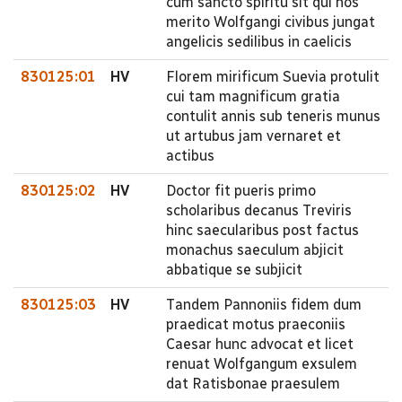
cum sancto spiritu sit qui nos
merito Wolfgangi civibus jungat
angelicis sedilibus in caelicis
830125:01
HV
Florem mirificum Suevia protulit
cui tam magnificum gratia
contulit annis sub teneris munus
ut artubus jam vernaret et
actibus
830125:02
HV
Doctor fit pueris primo
scholaribus decanus Treviris
hinc saecularibus post factus
monachus saeculum abjicit
abbatique se subjicit
830125:03
HV
Tandem Pannoniis fidem dum
praedicat motus praeconiis
Caesar hunc advocat et licet
renuat Wolfgangum exsulem
dat Ratisbonae praesulem