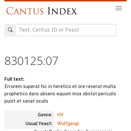
Skip
Togg
to
navig
main
content
830125:07
Full text:
Errorem superat hic in heretico et ore reserat multa
prophetico dans absens equum mox obstat periculis
punit et sanat oculis
Genre:
HV
Usual feast:
Wolfgangi