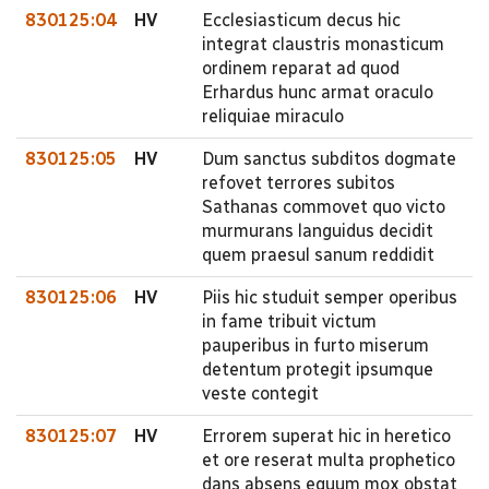
830125:04
HV
Ecclesiasticum decus hic
integrat claustris monasticum
ordinem reparat ad quod
Erhardus hunc armat oraculo
reliquiae miraculo
830125:05
HV
Dum sanctus subditos dogmate
refovet terrores subitos
Sathanas commovet quo victo
murmurans languidus decidit
quem praesul sanum reddidit
830125:06
HV
Piis hic studuit semper operibus
in fame tribuit victum
pauperibus in furto miserum
detentum protegit ipsumque
veste contegit
830125:07
HV
Errorem superat hic in heretico
et ore reserat multa prophetico
dans absens equum mox obstat