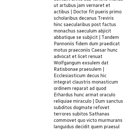
ut artubus jam vernaret et
actibus | Doctor fit pueris primo
scholaribus decanus Treviris
hinc saecularibus post factus
monachus saeculum abjicit
abbatique se subjicit | Tandem
Pannoniis fidem dum praedicat
motus praeconiis Caesar hunc
advocat et licet renuat
Wolfgangum exsulem dat
Ratisbonae praesulem |
Ecclesiasticum decus hic
integrat claustris monasticum
ordinem reparat ad quod
Erhardus hunc armat oraculo
reliquiae miraculo | Dum sanctus
subditos dogmate refovet
terrores subitos Sathanas
commovet quo victo murmurans
languidus decidit quem praesul