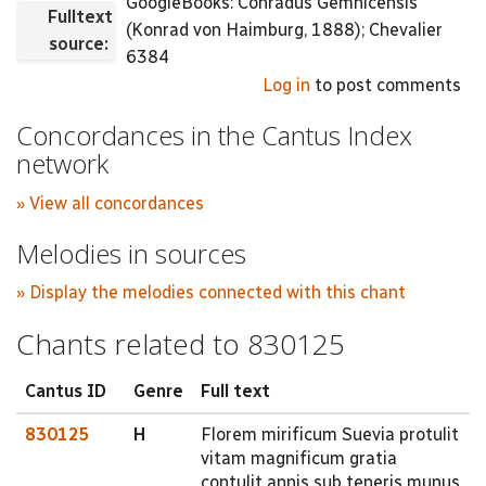
GoogleBooks: Conradus Gemnicensis
Fulltext
(Konrad von Haimburg, 1888); Chevalier
source:
6384
Log in
to post comments
Concordances in the Cantus Index
network
» View all concordances
Melodies in sources
» Display the melodies connected with this chant
Chants related to 830125
Cantus ID
Genre
Full text
830125
H
Florem mirificum Suevia protulit
vitam magnificum gratia
contulit annis sub teneris munus