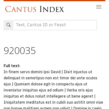
Skip
Togg
to
navig
main
content
920035
Full text:
In finem servo domini ipsi David | Dixit injustus ut
delinquat in semetipso non est timor dei ante oculos
ejus | Quoniam dolose egit in conspectu ejus ut
inveniatur iniquitas ejus ad odium | Verba oris ejus
iniquitas et dolus noluit intellegere ut bene ageret |
Iniquitatem meditatus est in cubili suo astitit omni viae
non bonae malitiam autem non odivit | Domine in caelo