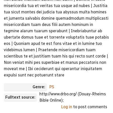
misericordia tua et veritas tua usque ad nubes | Justitia
tua sicut montes dei judicia tua abyssus multa homines
et jumenta salvabis domine quemadmodum multiplicasti
misericordiam tuam deus filii autem hominum in
tegmine alarum tuarum sperabunt | Inebriabuntur ab
ubertate domus tuae et torrente voluptatis tuae potabis
eos | Quoniam apud te est fons vitae et in lumine tuo
videbimus lumen | Praetende misericordiam tuam
scientibus te et justitiam tuam his qui recto sunt corde |
Non veniat mihi pes superbiae et manus peccatoris non
moveat me | Ibi ceciderunt qui operantur iniquitatem
expulsi sunt nec potuerunt stare
Genre:
PS
http://www.drbo.org/ (Douay-Rheims
Fulltext source:
Bible Online);
Log in
to post comments