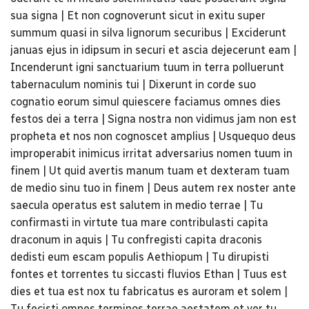
sua signa | Et non cognoverunt sicut in exitu super
summum quasi in silva lignorum securibus | Exciderunt
januas ejus in idipsum in securi et ascia dejecerunt eam |
Incenderunt igni sanctuarium tuum in terra polluerunt
tabernaculum nominis tui | Dixerunt in corde suo
cognatio eorum simul quiescere faciamus omnes dies
festos dei a terra | Signa nostra non vidimus jam non est
propheta et nos non cognoscet amplius | Usquequo deus
improperabit inimicus irritat adversarius nomen tuum in
finem | Ut quid avertis manum tuam et dexteram tuam
de medio sinu tuo in finem | Deus autem rex noster ante
saecula operatus est salutem in medio terrae | Tu
confirmasti in virtute tua mare contribulasti capita
draconum in aquis | Tu confregisti capita draconis
dedisti eum escam populis Aethiopum | Tu dirupisti
fontes et torrentes tu siccasti fluvios Ethan | Tuus est
dies et tua est nox tu fabricatus es auroram et solem |
Tu fecisti omnes terminos terrae aestatem et ver tu