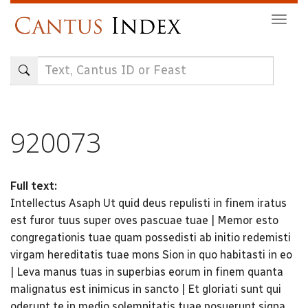
Skip
Togg
to
navig
main
content
920073
Full text:
Intellectus Asaph Ut quid deus repulisti in finem iratus
est furor tuus super oves pascuae tuae | Memor esto
congregationis tuae quam possedisti ab initio redemisti
virgam hereditatis tuae mons Sion in quo habitasti in eo
| Leva manus tuas in superbias eorum in finem quanta
malignatus est inimicus in sancto | Et gloriati sunt qui
oderunt te in medio solemnitatis tuae posuerunt signa