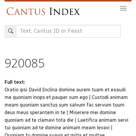
Skip
Togg
to
navig
main
content
920085
Full text:
Oratio ipsi David Inclina domine aurem tuam et exaudi
me quoniam inops et pauper sum ego | Custodi animam
meam quoniam sanctus sum salvum fac servum tuum
deus meus sperantem in te | Miserere mei domine
quoniam ad te clamavi tota die | Laetifica animam servi
tui quoniam ad te domine animam meam levavi |
Quoniam tu domine suavis et mitis et multae