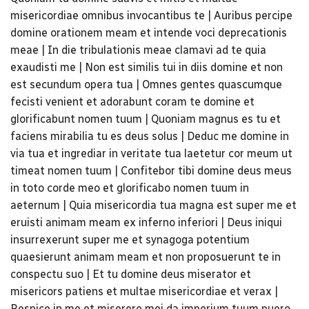
misericordiae omnibus invocantibus te | Auribus percipe
domine orationem meam et intende voci deprecationis
meae | In die tribulationis meae clamavi ad te quia
exaudisti me | Non est similis tui in diis domine et non
est secundum opera tua | Omnes gentes quascumque
fecisti venient et adorabunt coram te domine et
glorificabunt nomen tuum | Quoniam magnus es tu et
faciens mirabilia tu es deus solus | Deduc me domine in
via tua et ingrediar in veritate tua laetetur cor meum ut
timeat nomen tuum | Confitebor tibi domine deus meus
in toto corde meo et glorificabo nomen tuum in
aeternum | Quia misericordia tua magna est super me et
eruisti animam meam ex inferno inferiori | Deus iniqui
insurrexerunt super me et synagoga potentium
quaesierunt animam meam et non proposuerunt te in
conspectu suo | Et tu domine deus miserator et
misericors patiens et multae misericordiae et verax |
Respice in me et miserere mei da imperium tuum puero