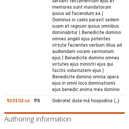
servant testamentum ejus et
memores sunt mandatorum
ipsius ad faciendum ea |
Dominus in caelo paravit sedem
suam et regnum ipsius omnibus
dominabitur | Benedicite domino
omnes angeli ejus potentes
virtute facientes verbum illius ad
audiendam vocem sermonum
ejus | Benedicite domino omnes
virtutes ejus ministri ejus qui
facitis voluntatem ejus |
Benedicite domino omnia opera
ejus in omni loco dominationis
ejus benedic anima mea domino
920102:cs
PS
Dobrořeč duše má hospodina (...)
Authoring information