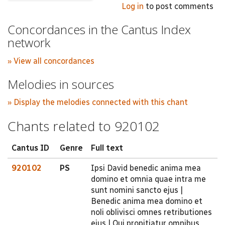
Log in
to post comments
Concordances in the Cantus Index
network
» View all concordances
Melodies in sources
» Display the melodies connected with this chant
Chants related to 920102
Cantus ID
Genre
Full text
920102
PS
Ipsi David benedic anima mea
domino et omnia quae intra me
sunt nomini sancto ejus |
Benedic anima mea domino et
noli oblivisci omnes retributiones
ejus | Qui propitiatur omnibus