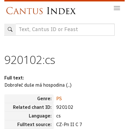
Skip
Togg
to
navig
main
content
920102:cs
Full text:
Dobrořeč duše má hospodina (...)
Genre:
PS
Related chant ID:
920102
Language:
cs
Fulltext source:
CZ-Pn II C 7