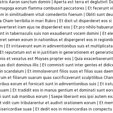
stris Aaron sanctum domini | Aperta est terra et deglutivit D
 synagoga eorum flamma combussit peccatores | Et fecerunt vi
m in similitudinem vituli comedentis foenum | Obliti sunt de
ra Cham terribilia in mari Rubro | Et dixit ut disperderet eos 
 averteret iram ejus ne disperderet eos | Et pro nihilo habuer
nt in tabernaculis suis non exaudierunt vocem domini | Et e
eret semen eorum in nationibus et dispergeret eos in regionib
| Et irritaverunt eum in adinventionibus suis et multiplicata 
 | Et reputatum est ei in justitiam in generationem et genera
onis et vexatus est Moyses propter eos | Quia exacerbaverunt
quas dixit dominus illis | Et commisti sunt inter gentes et didi
 in scandalum | Et immolaverunt filios suos et filias suas daem
m et filiarum suarum quas sacrificaverunt sculptilibus Cha
ribus eorum et fornicati sunt in adinventionibus suis | Et irat
am | Et tradidit eos in manus gentium et dominati sunt eor
ati sunt sub manibus eorum | Saepe liberavit eos ipsi autem e
| Et vidit cum tribularentur et audivit orationem eorum | Et mem
ericordiae suae | Et dedit eos in misericordias in conspect