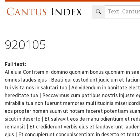
Skip
to
main
content
920105
Full text:
Alleluia Confitemini domino quoniam bonus quoniam in saec
omnes laudes ejus | Beati qui custodiunt judicium et faciu
tui visita nos in salutari tuo | Ad videndum in bonitate el
hereditate tua | Peccavimus cum patribus nostris injuste e
mirabilia tua non fuerunt memores multitudinis misericord
eos propter nomen suum ut notam faceret potentiam suam |
sicut in deserto | Et salvavit eos de manu odientium et red
remansit | Et crediderunt verbis ejus et laudaverunt laudem
ejus | Et concupierunt concupiscentiam in deserto et tenta