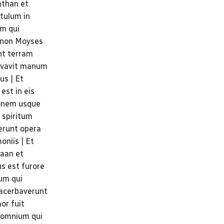
athan et
tulum in
um qui
si non Moyses
unt terram
levavit manum
us | Et
est in eis
tionem usque
 spiritum
cerunt opera
oniis | Et
naan et
us est furore
um qui
xacerbaverunt
or fuit
u omnium qui