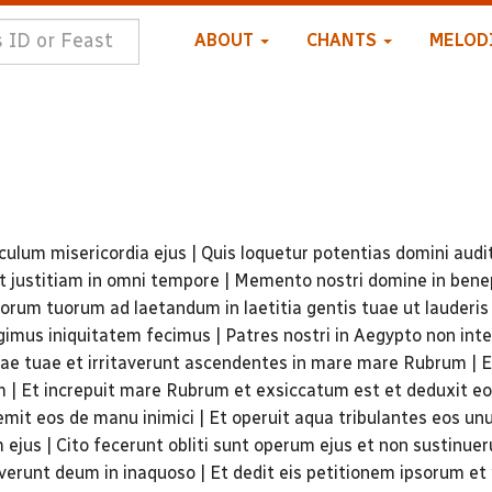
ABOUT
CHANTS
MELOD
ulum misericordia ejus | Quis loquetur potentias domini audi
nt justitiam in omni tempore | Memento nostri domine in benep
ectorum tuorum ad laetandum in laetitia gentis tuae ut lauderi
gimus iniquitatem fecimus | Patres nostri in Aegypto non inte
iae tuae et irritaverunt ascendentes in mare mare Rubrum | E
 Et increpuit mare Rubrum et exsiccatum est et deduxit eos
emit eos de manu inimici | Et operuit aqua tribulantes eos un
 ejus | Cito fecerunt obliti sunt operum ejus et non sustinue
verunt deum in inaquoso | Et dedit eis petitionem ipsorum et 