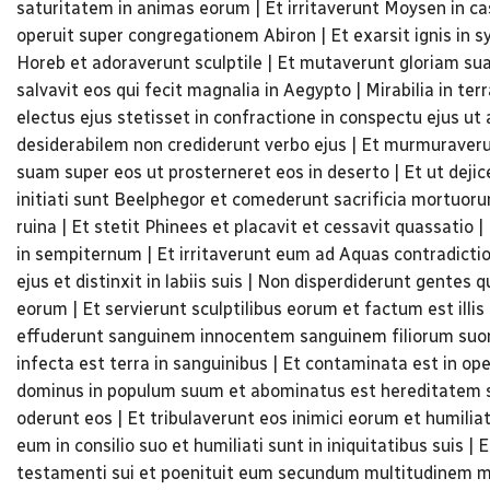
saturitatem in animas eorum | Et irritaverunt Moysen in ca
operuit super congregationem Abiron | Et exarsit ignis in
Horeb et adoraverunt sculptile | Et mutaverunt gloriam sua
salvavit eos qui fecit magnalia in Aegypto | Mirabilia in ter
electus ejus stetisset in confractione in conspectu ejus ut
desiderabilem non crediderunt verbo ejus | Et murmuraveru
suam super eos ut prosterneret eos in deserto | Et ut dejic
initiati sunt Beelphegor et comederunt sacrificia mortuorum 
ruina | Et stetit Phinees et placavit et cessavit quassatio
in sempiternum | Et irritaverunt eum ad Aquas contradicti
ejus et distinxit in labiis suis | Non disperdiderunt gentes 
eorum | Et servierunt sculptilibus eorum et factum est illis
effuderunt sanguinem innocentem sanguinem filiorum suoru
infecta est terra in sanguinibus | Et contaminata est in ope
dominus in populum suum et abominatus est hereditatem su
oderunt eos | Et tribulaverunt eos inimici eorum et humili
eum in consilio suo et humiliati sunt in iniquitatibus suis 
testamenti sui et poenituit eum secundum multitudinem mis