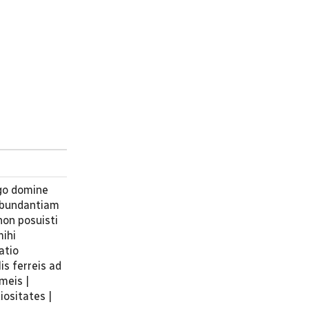
rgo domine
 abundantiam
non posuisti
mihi
atio
is ferreis ad
meis |
ositates |