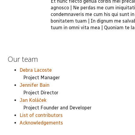
Et nunc flecto genua cordis mei prec
agnosco | Ne perdas me cum iniquitat
condemnaveris me cum his qui sunt in 
bonitatem tuam | In dignum me salvab
tuum in omni vita mea | Quoniam te lau
Our team
Debra Lacoste
Project Manager
Jennifer Bain
Project Director
Jan Koláček
Project Founder and Developer
List of contributors
Acknowledgements