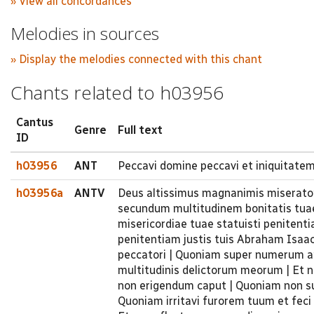
» View all concordances
Melodies in sources
» Display the melodies connected with this chant
Chants related to h03956
Cantus
Genre
Full text
ID
h03956
ANT
Peccavi domine peccavi et iniquitat
h03956a
ANTV
Deus altissimus magnanimis miserator
secundum multitudinem bonitatis tuae
misericordiae tuae statuisti penitent
penitentiam justis tuis Abraham Isaac
peccatori | Quoniam super numerum ar
multitudinis delictorum meorum | Et nu
non erigendum caput | Quoniam non sum 
Quoniam irritavi furorem tuum et feci