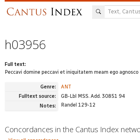
Skip
to
main
content
h03956
Full text:
Peccavi domine peccavi et iniquitatem meam ego agnosco
Genre:
ANT
Fulltext source:
GB-Lbl MSS. Add. 30851 94
Randel 129-12
Notes:
Concordances in the Cantus Index netw