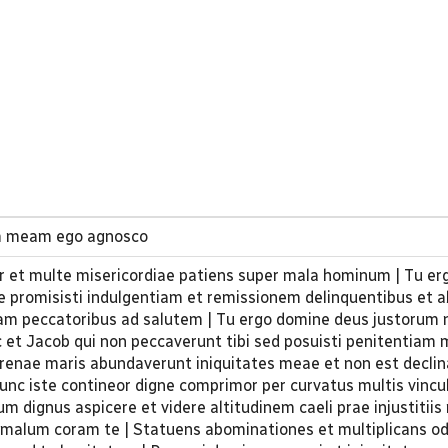
em meam ego agnosco
 et multe misericordiae patiens super mala hominum | Tu e
 promisisti indulgentiam et remissionem delinquentibus et
iam peccatoribus ad salutem | Tu ergo domine deus justorum 
 et Jacob qui non peccaverunt tibi sed posuisti penitentiam 
enae maris abundaverunt iniquitates meae et non est declin
nc iste contineor digne comprimor per curvatus multis vincul
dignus aspicere et videre altitudinem caeli prae injustitiis 
 malum coram te | Statuens abominationes et multiplicans odi