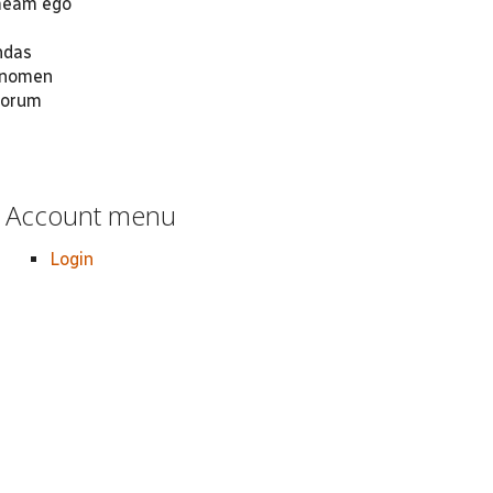
 meam ego
ndas
o nomen
ulorum
Account menu
Login