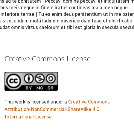
ans ad te bonitatem | Peccavi domine peccavi et iniquitatem
ibus meis neque in finem iratus contineas mala mea neque
inferiora terrae | Tu es enim deus penitentium ut in me oste
is secundum multitudinem misericordiae tuae et glorificab
dat omnis virtus caelorum et tibi est gloria in saecula saec
Creative Commons License
This work is licensed under a
Creative Commons
Attribution-NonCommercial-ShareAlike 4.0
International License
.