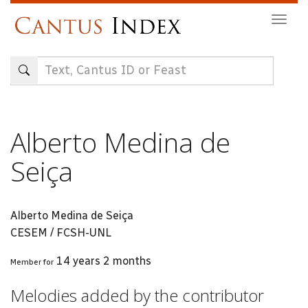
Skip
Togg
to
navig
main
content
Alberto Medina de
Seiça
Alberto Medina de Seiça
CESEM / FCSH-UNL
14 years 2 months
Member for
Melodies added by the contributor