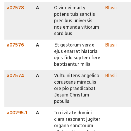
a07578
A
O vir dei martyr
Blasii
potens tuis sanctis
precibus universis
nos emunda vitiorum
sordibus
a07576
A
Et gestorum verax
Blasii
ejus enarrat historia
ejus fide septem fere
baptizantur milia
a07574
A
Vultu nitens angelico
Blasii
coruscans miraculis
ore pio praedicabat
Jesum Christum
populis
a00295.1
A
In civitate domini
clara resonant jugiter
organa sanctorum