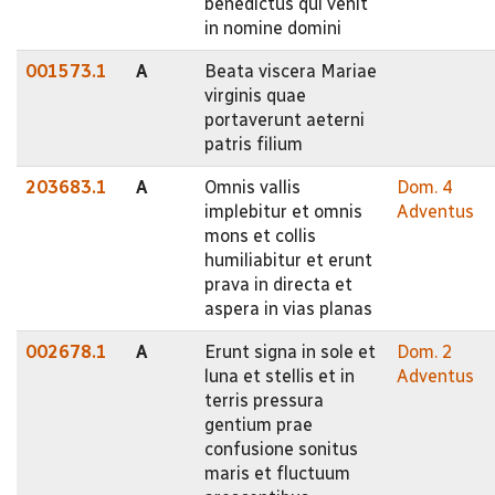
benedictus qui venit
in nomine domini
001573.1
A
Beata viscera Mariae
virginis quae
portaverunt aeterni
patris filium
203683.1
A
Omnis vallis
Dom. 4
implebitur et omnis
Adventus
mons et collis
humiliabitur et erunt
prava in directa et
aspera in vias planas
002678.1
A
Erunt signa in sole et
Dom. 2
luna et stellis et in
Adventus
terris pressura
gentium prae
confusione sonitus
maris et fluctuum