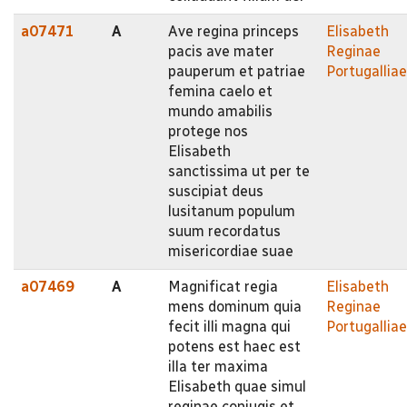
a07471
A
Ave regina princeps
Elisabeth
pacis ave mater
Reginae
pauperum et patriae
Portugalliae
femina caelo et
mundo amabilis
protege nos
Elisabeth
sanctissima ut per te
suscipiat deus
lusitanum populum
suum recordatus
misericordiae suae
a07469
A
Magnificat regia
Elisabeth
mens dominum quia
Reginae
fecit illi magna qui
Portugalliae
potens est haec est
illa ter maxima
Elisabeth quae simul
reginae conjugis et