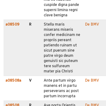
cuspide digna pande
superni limina regni
clave benigna
a08509
R
Stella maris
De BMV
miserans miseris
confer medicinam ne
propriis pereant
patiendo ruinam ut
sicut puerum sine
patre virgo deum
genuisti sic puteum
tere sulfureum
mater pia Christi
a08508a
V
Ante partum virgo
De BMV
manens et in partu
perseverans ac post
partum incorrupta
a08508
R
Ave porta Orientis
De BMV