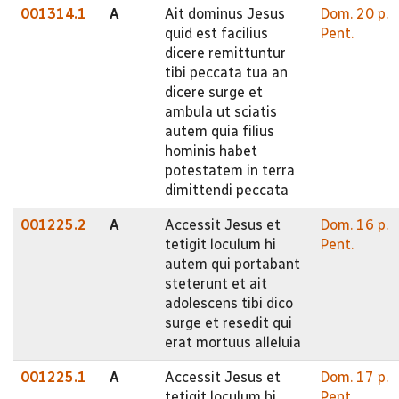
001314.1
A
Ait dominus Jesus
Dom. 20 p.
quid est facilius
Pent.
dicere remittuntur
tibi peccata tua an
dicere surge et
ambula ut sciatis
autem quia filius
hominis habet
potestatem in terra
dimittendi peccata
001225.2
A
Accessit Jesus et
Dom. 16 p.
tetigit loculum hi
Pent.
autem qui portabant
steterunt et ait
adolescens tibi dico
surge et resedit qui
erat mortuus alleluia
001225.1
A
Accessit Jesus et
Dom. 17 p.
tetigit loculum hi
Pent.