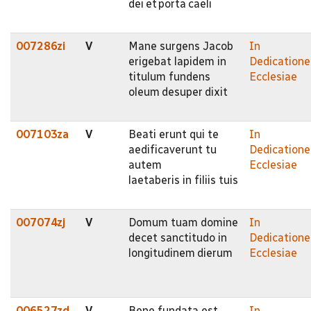
dei et porta caeli
007286zi
V
Mane surgens Jacob
In
erigebat lapidem in
Dedicatione
titulum fundens
Ecclesiae
oleum desuper dixit
007103za
V
Beati erunt qui te
In
aedificaverunt tu
Dedicatione
autem
Ecclesiae
laetaberis in filiis tuis
007074zj
V
Domum tuam domine
In
decet sanctitudo in
Dedicatione
longitudinem dierum
Ecclesiae
006527zd
V
Bene fundata est
In