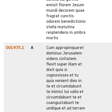
emisit florem Jesum
mundi decorem quae
fragrat cunctis
odorem benedictionis
stella matutina
resplendens in umbra
mortis
001975.1
A
Cum appropinquaret
dominus Jerusalem
videns civitatem
flevit super illam et
dixit quia si
cognovisses et tu
quia venient dies in
te et circumdabunt
te inimici tui vallo et
circumdabunt te et
coangustabunt te
undique et ad terram