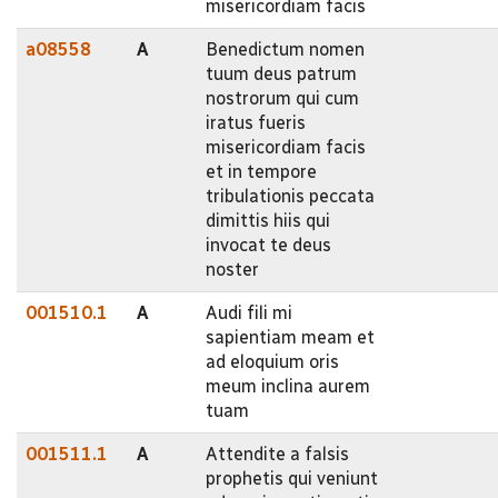
misericordiam facis
a08558
A
Benedictum nomen
tuum deus patrum
nostrorum qui cum
iratus fueris
misericordiam facis
et in tempore
tribulationis peccata
dimittis hiis qui
invocat te deus
noster
001510.1
A
Audi fili mi
sapientiam meam et
ad eloquium oris
meum inclina aurem
tuam
001511.1
A
Attendite a falsis
prophetis qui veniunt