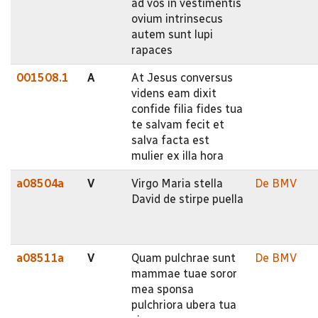
ad vos in vestimentis
ovium intrinsecus
autem sunt lupi
rapaces
001508.1
A
At Jesus conversus
videns eam dixit
confide filia fides tua
te salvam fecit et
salva facta est
mulier ex illa hora
a08504a
V
Virgo Maria stella
De BMV
David de stirpe puella
a08511a
V
Quam pulchrae sunt
De BMV
mammae tuae soror
mea sponsa
pulchriora ubera tua