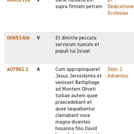
supra firmam petram
Dedicatione
Ecclesiae
006514zb
V
Et dimitte peccata
servorum tuorum et
populi tui Israel
a07961.1
A
Cum appropinquaret
Dom. 1
Jesus Jerosolymis et
Adventus
venisset Bethphage
ad Montem Oliveti
turbae autem quae
praecedebant et
quae sequebantur
clamabant voce
magna dicentes
hosanna filio David