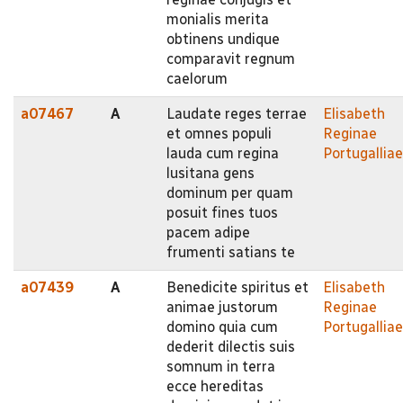
monialis merita
obtinens undique
comparavit regnum
caelorum
a07467
A
Laudate reges terrae
Elisabeth
et omnes populi
Reginae
lauda cum regina
Portugalliae
lusitana gens
dominum per quam
posuit fines tuos
pacem adipe
frumenti satians te
a07439
A
Benedicite spiritus et
Elisabeth
animae justorum
Reginae
domino quia cum
Portugalliae
dederit dilectis suis
somnum in terra
ecce hereditas