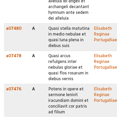
alleluia ibi angeli et
archangeli decantant
hymnum ante sedem
dei alleluia
a07480
A
Quasi stella matutina
Elisabeth
in medio nebulae et
Reginae
quasi luna plena in
Portugalliae
diebus suis
a07478
A
Quasi arcus
Elisabeth
refulgens inter
Reginae
nebulas gloriae et
Portugalliae
quasi flos rosarum in
diebus vernis
a07476
A
Potens in opere et
Elisabeth
sermone lenivit
Reginae
iracundiam domini et
Portugalliae
conciliavit cor patris
ad filium