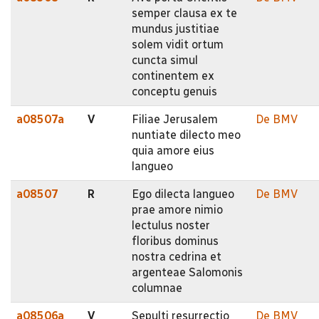
semper clausa ex te
mundus justitiae
solem vidit ortum
cuncta simul
continentem ex
conceptu genuis
a08507a
V
Filiae Jerusalem
De BMV
nuntiate dilecto meo
quia amore eius
langueo
a08507
R
Ego dilecta langueo
De BMV
prae amore nimio
lectulus noster
floribus dominus
nostra cedrina et
argenteae Salomonis
columnae
a08506a
V
Sepulti resurrectio
De BMV