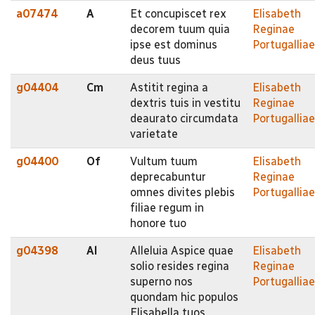
a07474
A
Et concupiscet rex
Elisabeth
decorem tuum quia
Reginae
ipse est dominus
Portugalliae
deus tuus
g04404
Cm
Astitit regina a
Elisabeth
dextris tuis in vestitu
Reginae
deaurato circumdata
Portugalliae
varietate
g04400
Of
Vultum tuum
Elisabeth
deprecabuntur
Reginae
omnes divites plebis
Portugalliae
filiae regum in
honore tuo
g04398
Al
Alleluia Aspice quae
Elisabeth
solio resides regina
Reginae
superno nos
Portugalliae
quondam hic populos
Elisabella tuos