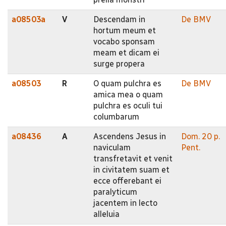
a08503a
V
Descendam in
De BMV
hortum meum et
vocabo sponsam
meam et dicam ei
surge propera
a08503
R
O quam pulchra es
De BMV
amica mea o quam
pulchra es oculi tui
columbarum
a08436
A
Ascendens Jesus in
Dom. 20 p.
naviculam
Pent.
transfretavit et venit
in civitatem suam et
ecce offerebant ei
paralyticum
jacentem in lecto
alleluia