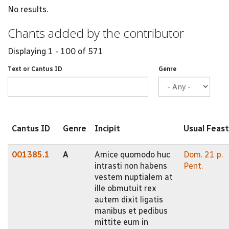
No results.
Chants added by the contributor
Displaying 1 - 100 of 571
Text or Cantus ID
Genre
Cantus ID
Genre
Incipit
Usual Feast
001385.1
A
Amice quomodo huc
Dom. 21 p.
intrasti non habens
Pent.
vestem nuptialem at
ille obmutuit rex
autem dixit ligatis
manibus et pedibus
mittite eum in