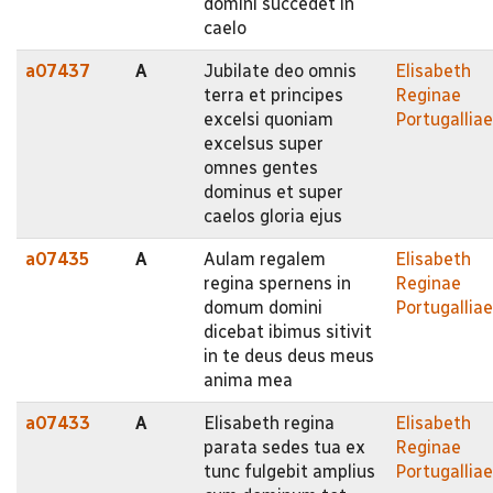
domini succedet in
caelo
a07437
A
Jubilate deo omnis
Elisabeth
terra et principes
Reginae
excelsi quoniam
Portugalliae
excelsus super
omnes gentes
dominus et super
caelos gloria ejus
a07435
A
Aulam regalem
Elisabeth
regina spernens in
Reginae
domum domini
Portugalliae
dicebat ibimus sitivit
in te deus deus meus
anima mea
a07433
A
Elisabeth regina
Elisabeth
parata sedes tua ex
Reginae
tunc fulgebit amplius
Portugalliae