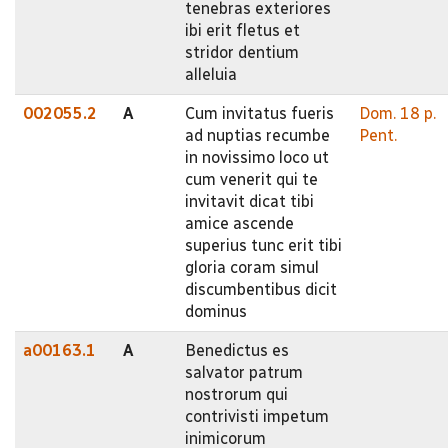
tenebras exteriores
ibi erit fletus et
stridor dentium
alleluia
002055.2
A
Cum invitatus fueris
Dom. 18 p.
ad nuptias recumbe
Pent.
in novissimo loco ut
cum venerit qui te
invitavit dicat tibi
amice ascende
superius tunc erit tibi
gloria coram simul
discumbentibus dicit
dominus
a00163.1
A
Benedictus es
salvator patrum
nostrorum qui
contrivisti impetum
inimicorum