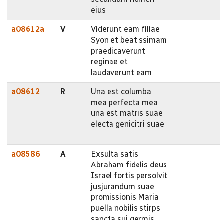
eius
a08612a
V
Viderunt eam filiae
Syon et beatissimam
praedicaverunt
reginae et
laudaverunt eam
a08612
R
Una est columba
mea perfecta mea
una est matris suae
electa genicitri suae
a08586
A
Exsulta satis
Abraham fidelis deus
Israel fortis persolvit
jusjurandum suae
promissionis Maria
puella nobilis stirps
sancta sui germis