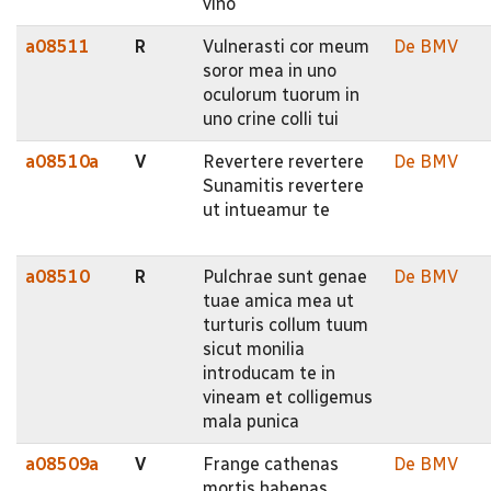
vino
a08511
R
Vulnerasti cor meum
De BMV
soror mea in uno
oculorum tuorum in
uno crine colli tui
a08510a
V
Revertere revertere
De BMV
Sunamitis revertere
ut intueamur te
a08510
R
Pulchrae sunt genae
De BMV
tuae amica mea ut
turturis collum tuum
sicut monilia
introducam te in
vineam et colligemus
mala punica
a08509a
V
Frange cathenas
De BMV
mortis habenas