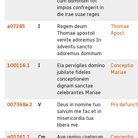
cum dominum tot
impios confregerit in
die irae suae reges
a07285
I
Regem deum
Thomae
Thomae apostoli
Apost.
venite adoremus In
adventu sancto
adoremus dominum
100116.1
I
Eia pervigiles domino
Conceptio
jubilate fideles
Mariae
conceptionem
dignam sanctae
celebrantes Mariae
007368a.2
V
Deus in nomine tuo
Pro defunct
salvum me fac et in
misericordia tua
libera me
g02261.1
Cm
Ave regina caelorum
Conceptio