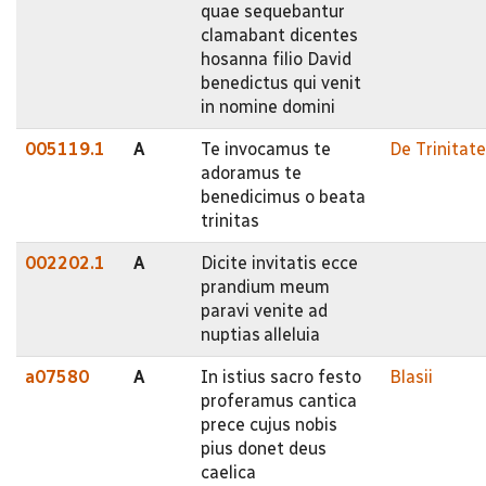
quae sequebantur
clamabant dicentes
hosanna filio David
benedictus qui venit
in nomine domini
005119.1
A
Te invocamus te
De Trinitate
adoramus te
benedicimus o beata
trinitas
002202.1
A
Dicite invitatis ecce
prandium meum
paravi venite ad
nuptias alleluia
a07580
A
In istius sacro festo
Blasii
proferamus cantica
prece cujus nobis
pius donet deus
caelica