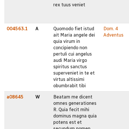
rex tuus veniet
004563.1
A
Quomodo fiet istud
Dom. 4
ait Maria angele dei
Adventus
quia virum in
concipiendo non
pertuli cui angelus
audi Maria virgo
spiritus sanctus
superveniet in te et
virtus altissimi
obumbrabit tibi
a08645
W
Beatam me dicent
omnes generationes
R. Quia fecit mihi
dominus magna quia
potens est et
secundum nomen