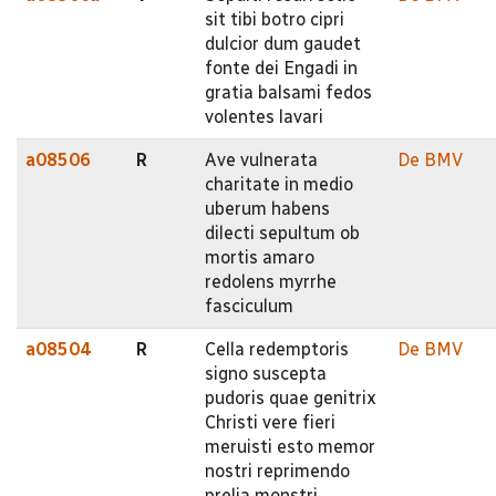
sit tibi botro cipri
dulcior dum gaudet
fonte dei Engadi in
gratia balsami fedos
volentes lavari
a08506
R
Ave vulnerata
De BMV
charitate in medio
uberum habens
dilecti sepultum ob
mortis amaro
redolens myrrhe
fasciculum
a08504
R
Cella redemptoris
De BMV
signo suscepta
pudoris quae genitrix
Christi vere fieri
meruisti esto memor
nostri reprimendo
prelia monstri