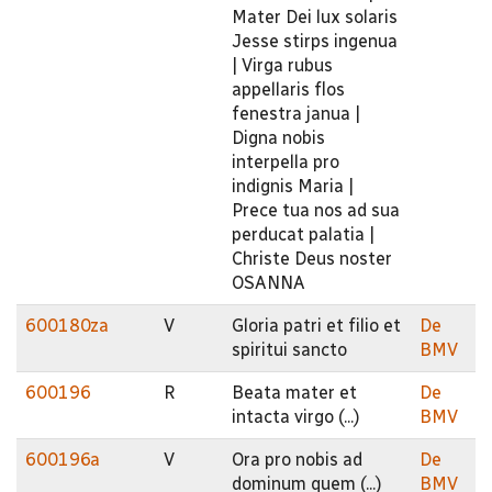
Mater Dei lux solaris
Jesse stirps ingenua
| Virga rubus
appellaris flos
fenestra janua |
Digna nobis
interpella pro
indignis Maria |
Prece tua nos ad sua
perducat palatia |
Christe Deus noster
OSANNA
600180za
V
Gloria patri et filio et
De
spiritui sancto
BMV
600196
R
Beata mater et
De
intacta virgo (...)
BMV
600196a
V
Ora pro nobis ad
De
dominum quem (...)
BMV