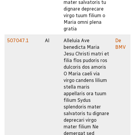
mater salvatoris tu
dignare deprecare
virgo tuum filium o
Maria omni plena
gratia
507047.1
Al
Alleluia Ave
De
benedicta Maria
BMV
Jesu Christi matri et
filia flos pudoris ros
dulcoris dos amoris
O Maria caeli via
virgo candens lilium
stella maris
appellaris ora tuum
filium Sydus
splendoris mater
salvatoris tu dignare
deprecari virgo
mater filium Ne
demergat sed