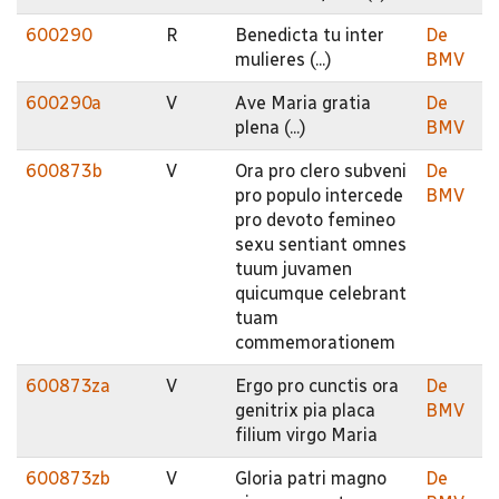
600290
R
Benedicta tu inter
De
mulieres (...)
BMV
600290a
V
Ave Maria gratia
De
plena (...)
BMV
600873b
V
Ora pro clero subveni
De
pro populo intercede
BMV
pro devoto femineo
sexu sentiant omnes
tuum juvamen
quicumque celebrant
tuam
commemorationem
600873za
V
Ergo pro cunctis ora
De
genitrix pia placa
BMV
filium virgo Maria
600873zb
V
Gloria patri magno
De