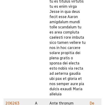
tu es titulus virtutis
tu es enim virga
Jesse in qua deus
fecit esse Aaron
amigdalum mundi
tolle scandalum tu
es area compluta
caelesti rore imbuta
sico tamen vellere tu
nos in hoc carcere
solare propitia dei
plena gratis o
sponsa dei electa
esto nobis via recta
ad aeterna gaudia
ubi pax et gloria et
nos semper aure pia
dulcis exaudi Maria
alleluia
206263
A
Ante thronum
De