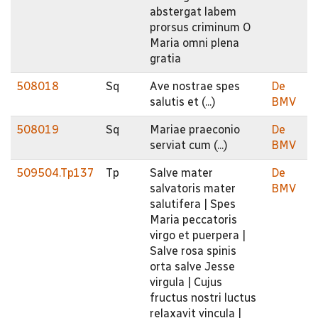
abstergat labem
prorsus criminum O
Maria omni plena
gratia
508018
Sq
Ave nostrae spes
De
salutis et (...)
BMV
508019
Sq
Mariae praeconio
De
serviat cum (...)
BMV
509504.Tp137
Tp
Salve mater
De
salvatoris mater
BMV
salutifera | Spes
Maria peccatoris
virgo et puerpera |
Salve rosa spinis
orta salve Jesse
virgula | Cujus
fructus nostri luctus
relaxavit vincula |