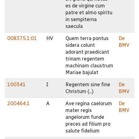
es de virgine cum
patre et almo spiritu
in sempiterna
saecula
008375.1:01
HV
Quem terra pontus
De
sidera colunt
BMV
adorant praedicant
trinam regentem
machinam claustrum
Mariae bajulat
100341
I
Regentem sine fine
De
Christum (...)
BMV
200464.1
A
Ave regina caelorum
De
mater regis
BMV
angelorum funde
preces ad filium pro
salute fidelium