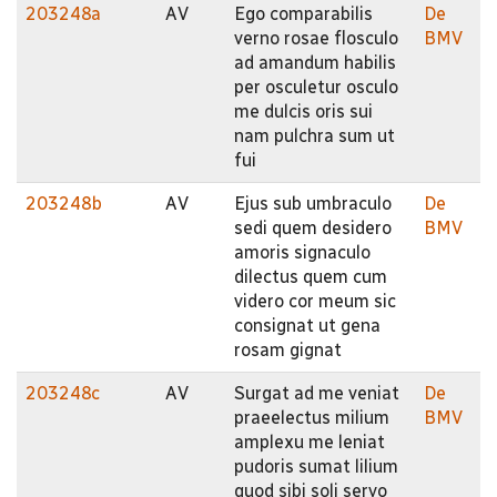
203248a
AV
Ego comparabilis
De
verno rosae flosculo
BMV
ad amandum habilis
per osculetur osculo
me dulcis oris sui
nam pulchra sum ut
fui
203248b
AV
Ejus sub umbraculo
De
sedi quem desidero
BMV
amoris signaculo
dilectus quem cum
videro cor meum sic
consignat ut gena
rosam gignat
203248c
AV
Surgat ad me veniat
De
praeelectus milium
BMV
amplexu me leniat
pudoris sumat lilium
quod sibi soli servo