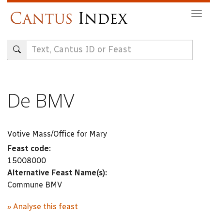
Skip
Togg
to
navig
main
content
De BMV
Votive Mass/Office for Mary
Feast code:
15008000
Alternative Feast Name(s):
Commune BMV
» Analyse this feast