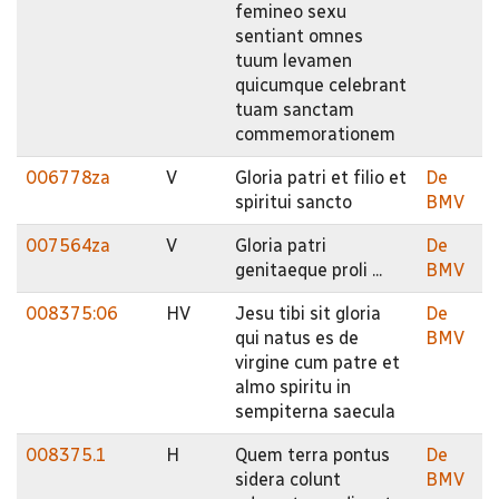
femineo sexu
sentiant omnes
tuum levamen
quicumque celebrant
tuam sanctam
commemorationem
006778za
V
Gloria patri et filio et
De
spiritui sancto
BMV
007564za
V
Gloria patri
De
genitaeque proli ...
BMV
008375:06
HV
Jesu tibi sit gloria
De
qui natus es de
BMV
virgine cum patre et
almo spiritu in
sempiterna saecula
008375.1
H
Quem terra pontus
De
sidera colunt
BMV