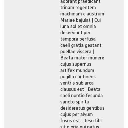
adorant praedicant
trinam regentem
machinam claustrum
Mariae bajulat | Cui
luna sol et omnia
deserviunt per
tempora perfusa
caeli gratia gestant
puellae viscera |
Beata mater munere
cujus supernus
artifex mundum
pugillo continens
ventris sub arca
clausus est | Beata
caeli nuntio fecunda
sancto spiritu
desideratus gentibus
cujus per alvum
fusus est | Jesu tibi
sit gloria qui natus