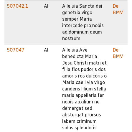
507042.1
Al
Alleluia Sancta dei
De
genetrix virgo
BMV
semper Maria
intercede pro nobis
ad dominum deum
nostrum
507047
Al
Alleluia Ave
De
benedicta Maria
BMV
Jesu Christi matri et
filia flos pudoris dos
amoris ros dulcoris o
Maria caeli via virgo
candens lilium stella
maris appellaris fer
nobis auxilium ne
demergat sed
abstergat prorsus
labem criminum
sidus splendoris