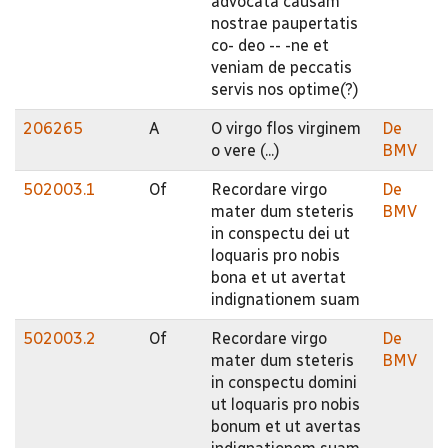
advocata causam
nostrae paupertatis
co- deo -- -ne et
veniam de peccatis
servis nos optime(?)
206265
A
O virgo flos virginem
De
o vere (...)
BMV
502003.1
Of
Recordare virgo
De
mater dum steteris
BMV
in conspectu dei ut
loquaris pro nobis
bona et ut avertat
indignationem suam
502003.2
Of
Recordare virgo
De
mater dum steteris
BMV
in conspectu domini
ut loquaris pro nobis
bonum et ut avertas