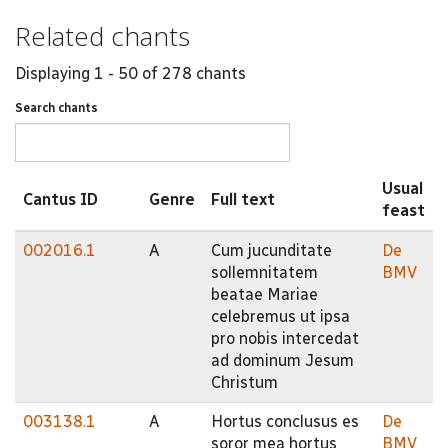
Related chants
Displaying 1 - 50 of 278 chants
Search chants
Usual
Cantus ID
Genre
Full text
feast
002016.1
A
Cum jucunditate
De
sollemnitatem
BMV
beatae Mariae
celebremus ut ipsa
pro nobis intercedat
ad dominum Jesum
Christum
003138.1
A
Hortus conclusus es
De
soror mea hortus
BMV