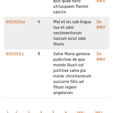
ejus quae nato
BMV
utriusquem flamini
sancto
601925za
V
Mel et lac sub lingua
De
tua et odor
BMV
vestimentorum
tuorum sicut odor
thuris
602054.1
R
Salve Maria gemma
De
pudicitiae de qua
BMV
mundo illuxit sol
justitiae salve pia
mater christianorum
succurre filiis ad
filium regem
angelorum
Pages
1
2
3
4
5
6
next ›
last »