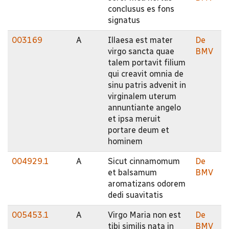
conclusus es fons
signatus
003169
A
Illaesa est mater
De
virgo sancta quae
BMV
talem portavit filium
qui creavit omnia de
sinu patris advenit in
virginalem uterum
annuntiante angelo
et ipsa meruit
portare deum et
hominem
004929.1
A
Sicut cinnamomum
De
et balsamum
BMV
aromatizans odorem
dedi suavitatis
005453.1
A
Virgo Maria non est
De
tibi similis nata in
BMV