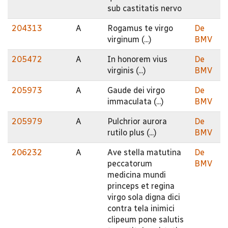
sub castitatis nervo
204313
A
Rogamus te virgo
De
virginum (...)
BMV
205472
A
In honorem vius
De
virginis (...)
BMV
205973
A
Gaude dei virgo
De
immaculata (...)
BMV
205979
A
Pulchrior aurora
De
rutilo plus (...)
BMV
206232
A
Ave stella matutina
De
peccatorum
BMV
medicina mundi
princeps et regina
virgo sola digna dici
contra tela inimici
clipeum pone salutis