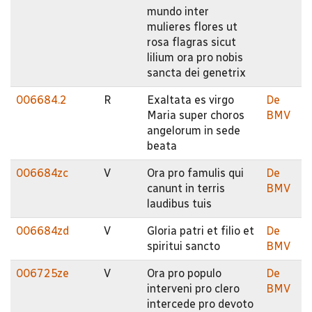
mundo inter
mulieres flores ut
rosa flagras sicut
lilium ora pro nobis
sancta dei genetrix
006684.2
R
Exaltata es virgo
De
Maria super choros
BMV
angelorum in sede
beata
006684zc
V
Ora pro famulis qui
De
canunt in terris
BMV
laudibus tuis
006684zd
V
Gloria patri et filio et
De
spiritui sancto
BMV
006725ze
V
Ora pro populo
De
interveni pro clero
BMV
intercede pro devoto