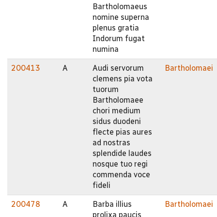
Bartholomaeus
nomine superna
plenus gratia
Indorum fugat
numina
200413
A
Audi servorum
Bartholomaei
clemens pia vota
tuorum
Bartholomaee
chori medium
sidus duodeni
flecte pias aures
ad nostras
splendide laudes
nosque tuo regi
commenda voce
fideli
200478
A
Barba illius
Bartholomaei
prolixa paucis