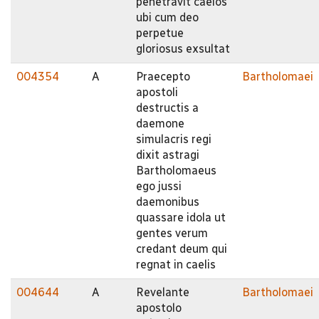
penetravit caelos
ubi cum deo
perpetue
gloriosus exsultat
004354
A
Praecepto
Bartholomaei
apostoli
destructis a
daemone
simulacris regi
dixit astragi
Bartholomaeus
ego jussi
daemonibus
quassare idola ut
gentes verum
credant deum qui
regnat in caelis
004644
A
Revelante
Bartholomaei
apostolo