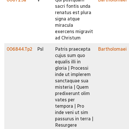
sacri fontis unda
renatus est plura
signa atque
miracula
exercens migravit
ad Christum
006844.Tp2
Psl
Patris praecepta
Bartholomaei
cujus sum quo
equalis illi in
gloria | Processi
inde ut implerem
sanctaquae sua
misteria | Quem
predixerunt olim
vates per
tempora | Pro
inde veni ut sim
passurus in terra |
Resurgere