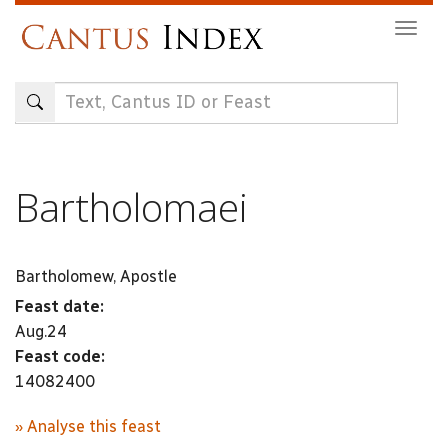
Skip
Togg
to
navig
main
content
Bartholomaei
Bartholomew, Apostle
Feast date:
Aug.24
Feast code:
14082400
» Analyse this feast