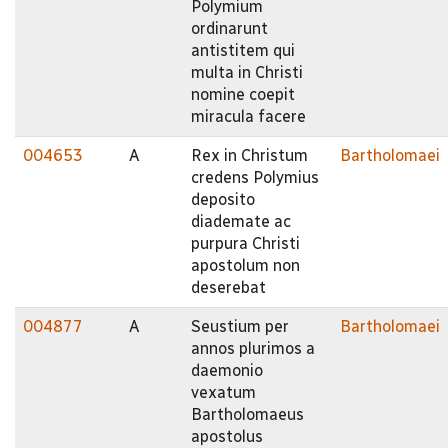
Polymium
ordinarunt
antistitem qui
multa in Christi
nomine coepit
miracula facere
004653
A
Rex in Christum
Bartholomaei
credens Polymius
deposito
diademate ac
purpura Christi
apostolum non
deserebat
004877
A
Seustium per
Bartholomaei
annos plurimos a
daemonio
vexatum
Bartholomaeus
apostolus