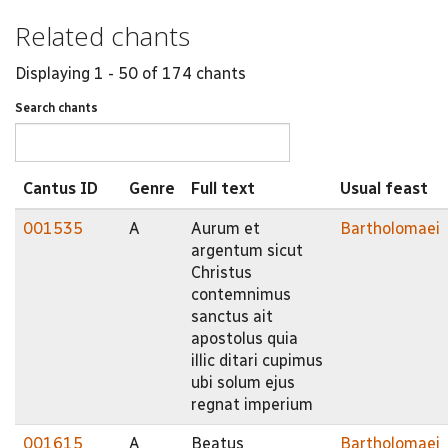
Related chants
Displaying 1 - 50 of 174 chants
Search chants
Cantus ID
Genre
Full text
Usual feast
001535
A
Aurum et
Bartholomaei
argentum sicut
Christus
contemnimus
sanctus ait
apostolus quia
illic ditari cupimus
ubi solum ejus
regnat imperium
001615
A
Beatus
Bartholomaei