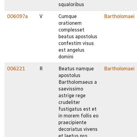
squaloribus
006097a
V
Cumque
Bartholomaei
orationem
complesset
beatus apostolus
confestim visus
est angelus
domini
006221
R
Beatus namque
Bartholomaei
apostolus
Bartholomaeus a
saevissimo
astrige rege
crudeliter
fustigatus est et
in morem follis eo
praecipiente
decoriatus vivens
et laetus pro