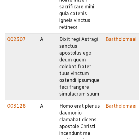
sacrificare mihi
quia catenis
igneis vinctus
retineor
002307
A
Dixit regi Astragi
Bartholomaei
sanctus
apostolus ego
deum quem
colebat frater
tuus vinctum
ostendi ipsumque
feci frangere
simulacrum suum
003128
A
Homo erat plenus
Bartholomaei
daemonio
clamabat dicens
apostole Christi
incendunt me