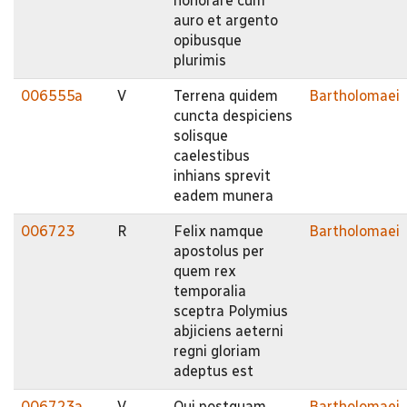
honorare cum
auro et argento
opibusque
plurimis
006555a
V
Terrena quidem
Bartholomaei
cuncta despiciens
solisque
caelestibus
inhians sprevit
eadem munera
006723
R
Felix namque
Bartholomaei
apostolus per
quem rex
temporalia
sceptra Polymius
abjiciens aeterni
regni gloriam
adeptus est
006723a
V
Qui postquam
Bartholomaei