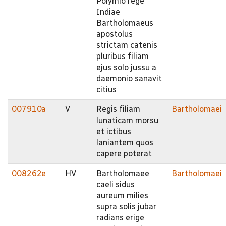
Polymio rege
Indiae
Bartholomaeus
apostolus
strictam catenis
pluribus filiam
ejus solo jussu a
daemonio sanavit
citius
007910a
V
Regis filiam
Bartholomaei
lunaticam morsu
et ictibus
laniantem quos
capere poterat
008262e
HV
Bartholomaee
Bartholomaei
caeli sidus
aureum milies
supra solis jubar
radians erige