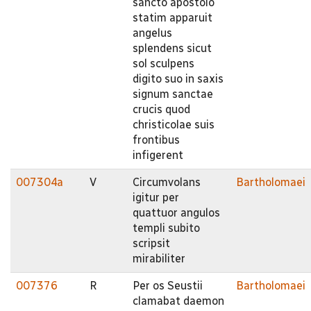
sancto apostolo
statim apparuit
angelus
splendens sicut
sol sculpens
digito suo in saxis
signum sanctae
crucis quod
christicolae suis
frontibus
infigerent
007304a
V
Circumvolans
Bartholomaei
igitur per
quattuor angulos
templi subito
scripsit
mirabiliter
007376
R
Per os Seustii
Bartholomaei
clamabat daemon