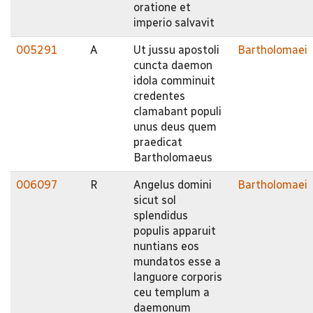
oratione et
imperio salvavit
005291
A
Ut jussu apostoli
Bartholomaei
cuncta daemon
idola comminuit
credentes
clamabant populi
unus deus quem
praedicat
Bartholomaeus
006097
R
Angelus domini
Bartholomaei
sicut sol
splendidus
populis apparuit
nuntians eos
mundatos esse a
languore corporis
ceu templum a
daemonum