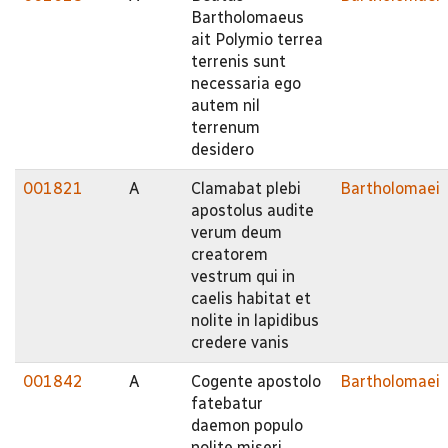
Bartholomaeus
ait Polymio terrea
terrenis sunt
necessaria ego
autem nil
terrenum
desidero
001821
A
Clamabat plebi
Bartholomaei
apostolus audite
verum deum
creatorem
vestrum qui in
caelis habitat et
nolite in lapidibus
credere vanis
001842
A
Cogente apostolo
Bartholomaei
fatebatur
daemon populo
nolite miseri