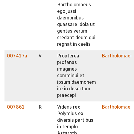
Bartholomaeus
ego jussi
daemonibus
quassare idola ut
gentes verum
credant deum qui
regnat in caelis
007417a
V
Propterea
Bartholomaei
profanas
imagines
comminui et
ipsum daemonem
ire in desertum
praecepi
007861
R
Videns rex
Bartholomaei
Polymius ex
diversis partibus
in templo
Astaroth