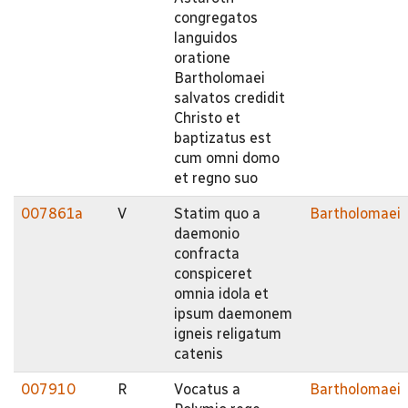
congregatos
languidos
oratione
Bartholomaei
salvatos credidit
Christo et
baptizatus est
cum omni domo
et regno suo
007861a
V
Statim quo a
Bartholomaei
daemonio
confracta
conspiceret
omnia idola et
ipsum daemonem
igneis religatum
catenis
007910
R
Vocatus a
Bartholomaei