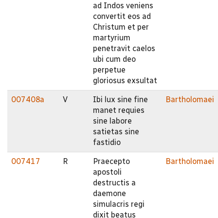
ad Indos veniens
convertit eos ad
Christum et per
martyrium
penetravit caelos
ubi cum deo
perpetue
gloriosus exsultat
007408a
V
Ibi lux sine fine
Bartholomaei
manet requies
sine labore
satietas sine
fastidio
007417
R
Praecepto
Bartholomaei
apostoli
destructis a
daemone
simulacris regi
dixit beatus