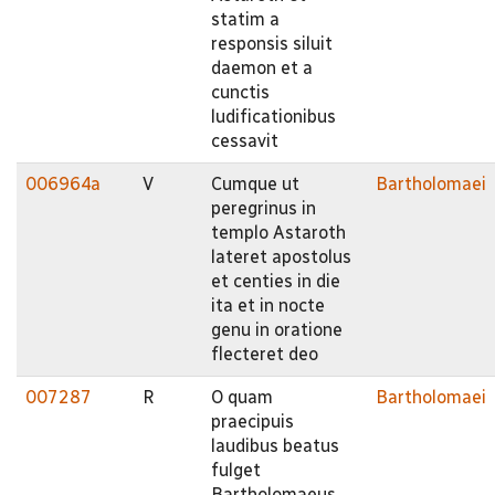
statim a
responsis siluit
daemon et a
cunctis
ludificationibus
cessavit
006964a
V
Cumque ut
Bartholomaei
peregrinus in
templo Astaroth
lateret apostolus
et centies in die
ita et in nocte
genu in oratione
flecteret deo
007287
R
O quam
Bartholomaei
praecipuis
laudibus beatus
fulget
Bartholomaeus