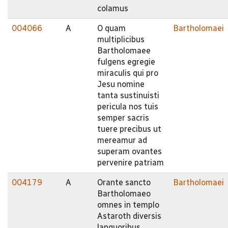
colamus
004066
A
O quam
Bartholomaei
multiplicibus
Bartholomaee
fulgens egregie
miraculis qui pro
Jesu nomine
tanta sustinuisti
pericula nos tuis
semper sacris
tuere precibus ut
mereamur ad
superam ovantes
pervenire patriam
004179
A
Orante sancto
Bartholomaei
Bartholomaeo
omnes in templo
Astaroth diversis
languoribus