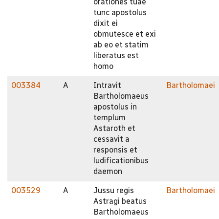
orationes tuae
tunc apostolus
dixit ei
obmutesce et exi
ab eo et statim
liberatus est
homo
003384
A
Intravit
Bartholomaei
Bartholomaeus
apostolus in
templum
Astaroth et
cessavit a
responsis et
ludificationibus
daemon
003529
A
Jussu regis
Bartholomaei
Astragi beatus
Bartholomaeus