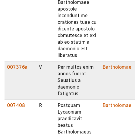
Bartholomaee
apostole
incendunt me
orationes tuae cui
dicente apostolo
obmutesce et exi
ab eo statim a
daemonio est
liberatus
007376a
V
Per multos enim
Bartholomaei
annos fuerat
Seustius a
daemonio
fatigatus
007408
R
Postquam
Bartholomaei
Lycaoniam
praedicavit
beatus
Bartholomaeus