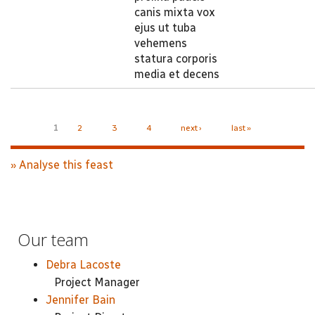
canis mixta vox
ejus ut tuba
vehemens
statura corporis
media et decens
Pages
1
2
3
4
next ›
last »
» Analyse this feast
Our team
Debra Lacoste
Project Manager
Jennifer Bain