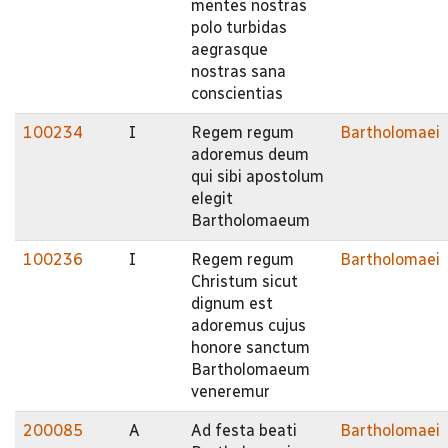
mentes nostras
polo turbidas
aegrasque
nostras sana
conscientias
100234
I
Regem regum
Bartholomaei
adoremus deum
qui sibi apostolum
elegit
Bartholomaeum
100236
I
Regem regum
Bartholomaei
Christum sicut
dignum est
adoremus cujus
honore sanctum
Bartholomaeum
veneremur
200085
A
Ad festa beati
Bartholomaei