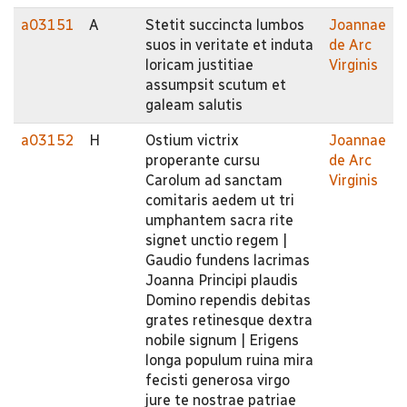
a03151
A
Stetit succincta lumbos
Joannae
suos in veritate et induta
de Arc
loricam justitiae
Virginis
assumpsit scutum et
galeam salutis
a03152
H
Ostium victrix
Joannae
properante cursu
de Arc
Carolum ad sanctam
Virginis
comitaris aedem ut tri
umphantem sacra rite
signet unctio regem |
Gaudio fundens lacrimas
Joanna Principi plaudis
Domino rependis debitas
grates retinesque dextra
nobile signum | Erigens
longa populum ruina mira
fecisti generosa virgo
jure te nostrae patriae