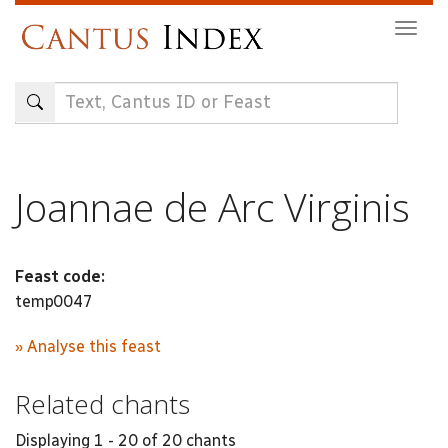
Skip
Togg
to
navig
main
content
Joannae de Arc Virginis
Feast code:
temp0047
» Analyse this feast
Related chants
Displaying 1 - 20 of 20 chants