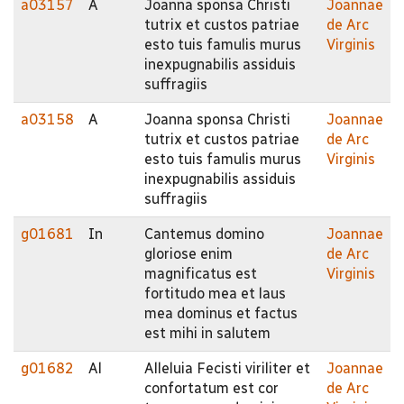
a03157
A
Joanna sponsa Christi
Joannae
tutrix et custos patriae
de Arc
esto tuis famulis murus
Virginis
inexpugnabilis assiduis
suffragiis
a03158
A
Joanna sponsa Christi
Joannae
tutrix et custos patriae
de Arc
esto tuis famulis murus
Virginis
inexpugnabilis assiduis
suffragiis
g01681
In
Cantemus domino
Joannae
gloriose enim
de Arc
magnificatus est
Virginis
fortitudo mea et laus
mea dominus et factus
est mihi in salutem
g01682
Al
Alleluia Fecisti viriliter et
Joannae
confortatum est cor
de Arc