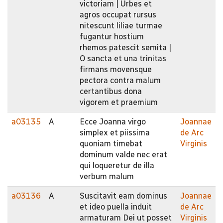
victoriam | Urbes et
agros occupat rursus
nitescunt liliae turmae
fugantur hostium
rhemos patescit semita |
O sancta et una trinitas
firmans movensque
pectora contra malum
certantibus dona
vigorem et praemium
a03135
A
Ecce Joanna virgo
Joannae
simplex et piissima
de Arc
quoniam timebat
Virginis
dominum valde nec erat
qui loqueretur de illa
verbum malum
a03136
A
Suscitavit eam dominus
Joannae
et ideo puella induit
de Arc
armaturam Dei ut posset
Virginis