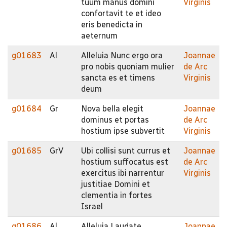
tuum manus domini
Virginis
confortavit te et ideo
eris benedicta in
aeternum
g01683
Al
Alleluia Nunc ergo ora
Joannae
pro nobis quoniam mulier
de Arc
sancta es et timens
Virginis
deum
g01684
Gr
Nova bella elegit
Joannae
dominus et portas
de Arc
hostium ipse subvertit
Virginis
g01685
GrV
Ubi collisi sunt currus et
Joannae
hostium suffocatus est
de Arc
exercitus ibi narrentur
Virginis
justitiae Domini et
clementia in fortes
Israel
g01686
Al
Alleluia Laudate
Joannae