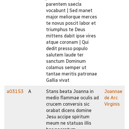
parentem saecla
vocabunt | Sed manet
major meliorque merces
te novus poscit labor et
triumphus te Deus
mittens dabit ipse vires
atque coronam | Qui
dedit presso populo
salutem laude ter
sanctum Dominum
colamus semper ut
tantae meritis patronae
Gallia vivat
a03153
A
Stans beata Joanna in
Joannae
medio flammae oculis ad
de Arc
crucem conversis sic
Virginis
orabat dicens domine
Jesu accipe spiritum
meum ne statuas illis