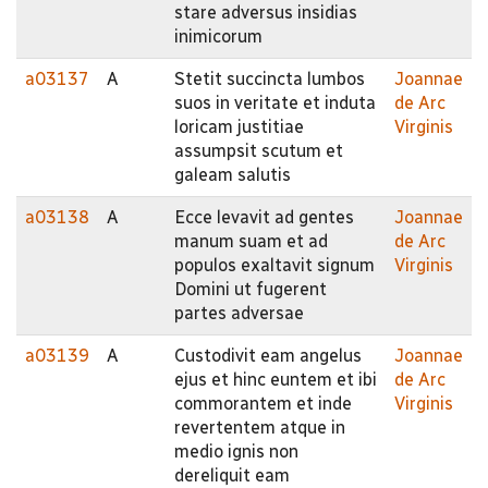
stare adversus insidias
inimicorum
a03137
A
Stetit succincta lumbos
Joannae
suos in veritate et induta
de Arc
loricam justitiae
Virginis
assumpsit scutum et
galeam salutis
a03138
A
Ecce levavit ad gentes
Joannae
manum suam et ad
de Arc
populos exaltavit signum
Virginis
Domini ut fugerent
partes adversae
a03139
A
Custodivit eam angelus
Joannae
ejus et hinc euntem et ibi
de Arc
commorantem et inde
Virginis
revertentem atque in
medio ignis non
dereliquit eam