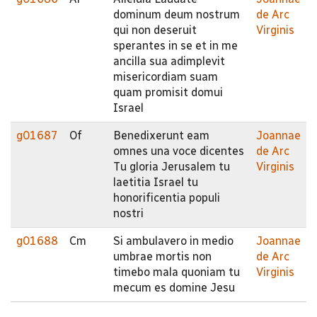
dominum deum nostrum
de Arc
qui non deseruit
Virginis
sperantes in se et in me
ancilla sua adimplevit
misericordiam suam
quam promisit domui
Israel
g01687
Of
Benedixerunt eam
Joannae
omnes una voce dicentes
de Arc
Tu gloria Jerusalem tu
Virginis
laetitia Israel tu
honorificentia populi
nostri
g01688
Cm
Si ambulavero in medio
Joannae
umbrae mortis non
de Arc
timebo mala quoniam tu
Virginis
mecum es domine Jesu