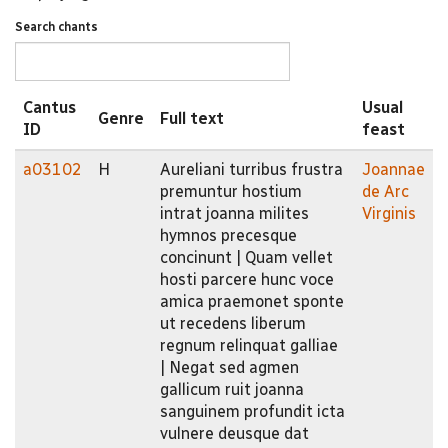
Search chants
Cantus
Usual
Genre
Full text
ID
feast
a03102
H
Aureliani turribus frustra
Joannae
premuntur hostium
de Arc
intrat joanna milites
Virginis
hymnos precesque
concinunt | Quam vellet
hosti parcere hunc voce
amica praemonet sponte
ut recedens liberum
regnum relinquat galliae
| Negat sed agmen
gallicum ruit joanna
sanguinem profundit icta
vulnere deusque dat