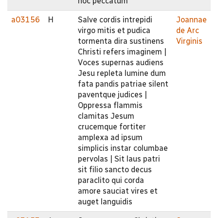
hoc peccatum
a03156
H
Salve cordis intrepidi
Joannae
virgo mitis et pudica
de Arc
tormenta dira sustinens
Virginis
Christi refers imaginem |
Voces supernas audiens
Jesu repleta lumine dum
fata pandis patriae silent
paventque judices |
Oppressa flammis
clamitas Jesum
crucemque fortiter
amplexa ad ipsum
simplicis instar columbae
pervolas | Sit laus patri
sit filio sancto decus
paraclito qui corda
amore sauciat vires et
auget languidis