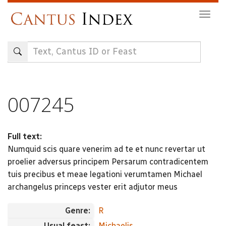
Skip
Togg
to
navig
main
content
007245
Full text:
Numquid scis quare venerim ad te et nunc revertar ut
proelier adversus principem Persarum contradicentem
tuis precibus et meae legationi verumtamen Michael
archangelus princeps vester erit adjutor meus
Genre:
R
Usual feast:
Michaelis