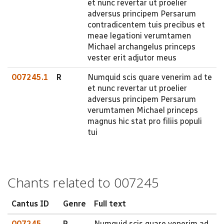
et nunc revertar ut proelier
adversus principem Persarum
contradicentem tuis precibus et
meae legationi verumtamen
Michael archangelus princeps
vester erit adjutor meus
007245.1
R
Numquid scis quare venerim ad te
et nunc revertar ut proelier
adversus principem Persarum
verumtamen Michael princeps
magnus hic stat pro filiis populi
tui
Chants related to 007245
Cantus ID
Genre
Full text
007245
R
Numquid scis quare venerim ad