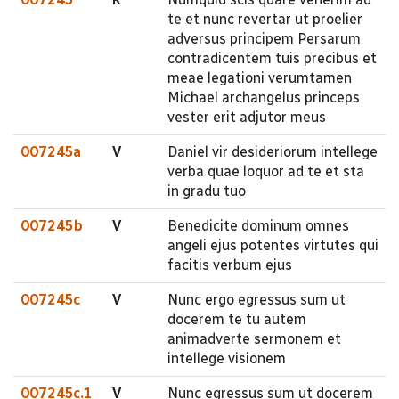
te et nunc revertar ut proelier
adversus principem Persarum
contradicentem tuis precibus et
meae legationi verumtamen
Michael archangelus princeps
vester erit adjutor meus
007245a
V
Daniel vir desideriorum intellege
verba quae loquor ad te et sta
in gradu tuo
007245b
V
Benedicite dominum omnes
angeli ejus potentes virtutes qui
facitis verbum ejus
007245c
V
Nunc ergo egressus sum ut
docerem te tu autem
animadverte sermonem et
intellege visionem
007245c.1
V
Nunc egressus sum ut docerem