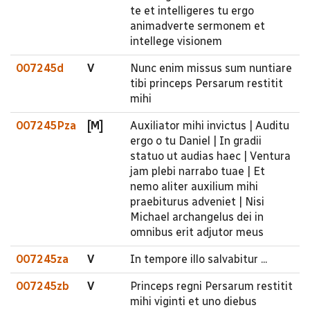
te et intelligeres tu ergo
animadverte sermonem et
intellege visionem
007245d
V
Nunc enim missus sum nuntiare
tibi princeps Persarum restitit
mihi
007245Pza
[M]
Auxiliator mihi invictus | Auditu
ergo o tu Daniel | In gradii
statuo ut audias haec | Ventura
jam plebi narrabo tuae | Et
nemo aliter auxilium mihi
praebiturus adveniet | Nisi
Michael archangelus dei in
omnibus erit adjutor meus
007245za
V
In tempore illo salvabitur ...
007245zb
V
Princeps regni Persarum restitit
mihi viginti et uno diebus