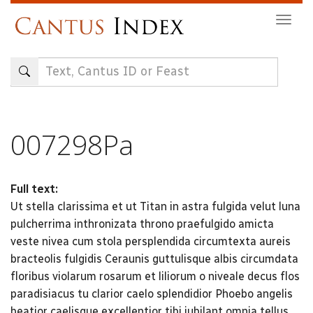
Skip
Togg
to
navig
main
content
007298Pa
Full text:
Ut stella clarissima et ut Titan in astra fulgida velut luna
pulcherrima inthronizata throno praefulgido amicta
veste nivea cum stola persplendida circumtexta aureis
bracteolis fulgidis Ceraunis guttulisque albis circumdata
floribus violarum rosarum et liliorum o niveale decus flos
paradisiacus tu clarior caelo splendidior Phoebo angelis
beatior caelisque excellentior tibi jubilant omnia tellus