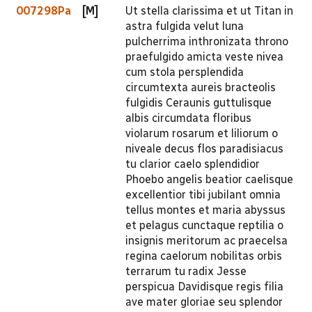
007298Pa
[M]
Ut stella clarissima et ut Titan in
astra fulgida velut luna
pulcherrima inthronizata throno
praefulgido amicta veste nivea
cum stola persplendida
circumtexta aureis bracteolis
fulgidis Ceraunis guttulisque
albis circumdata floribus
violarum rosarum et liliorum o
niveale decus flos paradisiacus
tu clarior caelo splendidior
Phoebo angelis beatior caelisque
excellentior tibi jubilant omnia
tellus montes et maria abyssus
et pelagus cunctaque reptilia o
insignis meritorum ac praecelsa
regina caelorum nobilitas orbis
terrarum tu radix Jesse
perspicua Davidisque regis filia
ave mater gloriae seu splendor